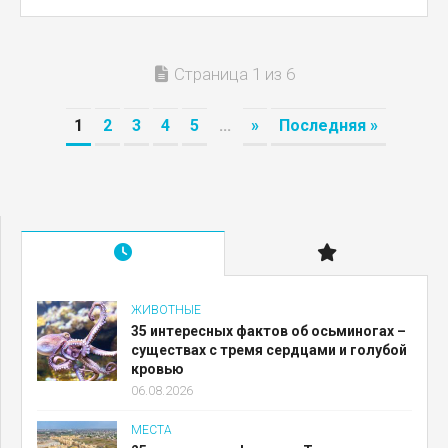
Страница 1 из 6
1
2
3
4
5
...
»
Последняя »
ЖИВОТНЫЕ
35 интересных фактов об осьминогах –
существах с тремя сердцами и голубой
кровью
06.08.2026
МЕСТА