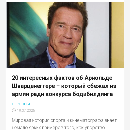
20 интересных фактов об Арнольде
Шварценеггере – который сбежал из
армии ради конкурса бодибилдинга
ПЕРСОНЫ
19.07.2026
Мировая история спорта и кинематографа знает
немало ярких примеров того, как упорство