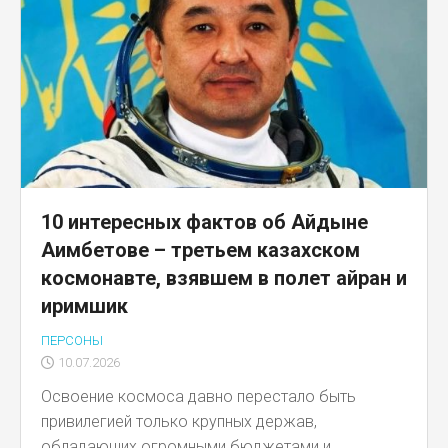
10 интересных фактов об Айдыне
Аимбетове – третьем казахском
космонавте, взявшем в полет айран и
иримшик
ПЕРСОНЫ
10.07.2026
Освоение космоса давно перестало быть
привилегией только крупных держав,
обладающих огромными бюджетами и