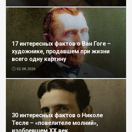
17 интересных фактов о Ван Гоге –
художнике, продавшем при жизни
всего одну картину
02.08.2026
30 интересных фактов о Николе
Тесле – «повелителе молний»,
изобревшем XX век