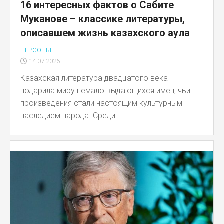
16 интересных фактов о Сабите
Муканове – классике литературы,
описавшем жизнь казахского аула
ПЕРСОНЫ
14.07.2026
Казахская литература двадцатого века
подарила миру немало выдающихся имен, чьи
произведения стали настоящим культурным
наследием народа. Среди...