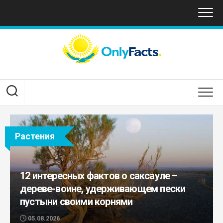
Перейти
к
содержанию
Растения
12 интересных фактов о саксауле –
дереве-воине, удерживающем пески
пустыни своими корнями
05.08.2026