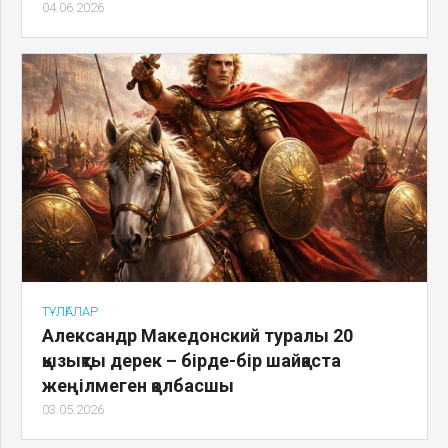
04.06.2026
ТҰЛҒАЛАР
Александр Македонский туралы 20
қызықты дерек – бірде-бір шайқаста
жеңілмеген қолбасшы
03.05.2026