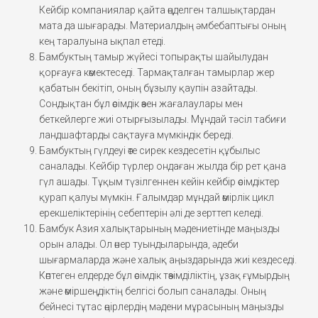
Кейбір компаниялар қайта өңделген талшықтардан
мата да шығарады. Материалдың әмбебаптығы оның
кең таралуына ықпал етеді.
Бамбуктың тамыр жүйесі топырақты шайылудан
қорғауға көмектеседі. Тармақталған тамырлар жер
қабатын бекітіп, оның бұзылу қаупін азайтады.
Сондықтан бұл өсімдік өзен жағалаулары мен
беткейлерге жиі отырғызылады. Мұндай тәсіл табиғи
ландшафтарды сақтауға мүмкіндік береді.
Бамбуктың гүлдеуі өте сирек кездесетін құбылыс
саналады. Кейбір түрлер ондаған жылда бір рет қана
гүл ашады. Тұқым түзілгеннен кейін кейбір өсімдіктер
қурап қалуы мүмкін. Ғалымдар мұндай өмірлік цикл
ерекшеліктерінің себептерін әлі де зерттеп келеді.
Бамбук Азия халықтарының мәдениетінде маңызды
орын алады. Ол өнер туындыларында, әдеби
шығармаларда және халық аңыздарында жиі кездеседі.
Көптеген елдерде бұл өсімдік төзімділіктің, ұзақ ғұмырдың
және өміршеңдіктің белгісі болып саналады. Оның
бейнесі тұтас өңірлердің мәдени мұрасының маңызды