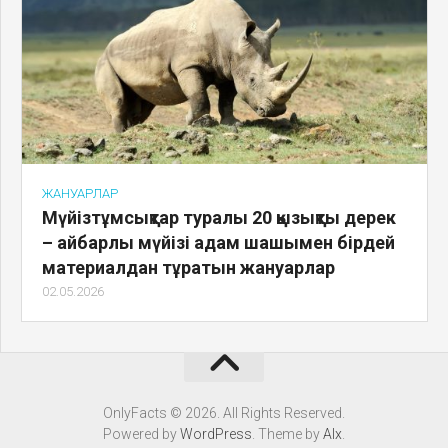
ЖАНУАРЛАР
Мүйізтұмсықтар туралы 20 қызықты дерек
– айбарлы мүйізі адам шашымен бірдей
материалдан тұратын жануарлар
02.05.2026
OnlyFacts © 2026. All Rights Reserved.
Powered by
WordPress
. Theme by
Alx
.