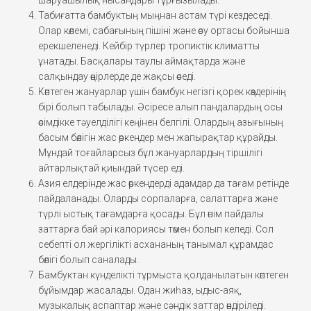
Табиғатта бамбуктың мыңнан астам түрі кездеседі.
Олар көлемі, сабағының пішіні және өсу ортасы бойынша
ерекшеленеді. Кейбір түрлер тропиктік климатты
ұнатады. Басқалары таулы аймақтарда және
салқындау өңірлерде де жақсы өседі.
Көптеген жануарлар үшін бамбук негізгі қорек көздерінің
бірі болып табылады. Әсіресе алып пандалардың осы
өсімдікке тәуелділігі кеңінен белгілі. Олардың азығының
басым бөлігін жас өркендер мен жапырақтар құрайды.
Мұндай тоғайларсыз бұл жануарлардың тіршілігі
айтарлықтай қиындай түсер еді.
Азия елдерінде жас өркендерді адамдар да тағам ретінде
пайдаланады. Оларды сорпаларға, салаттарға және
түрлі ыстық тағамдарға қосады. Бұл өнім пайдалы
заттарға бай әрі калориясы төмен болып келеді. Сол
себепті ол жергілікті асхананың танымал құрамдас
бөлігі болып саналады.
Бамбуктан күнделікті тұрмыста қолданылатын көптеген
бұйымдар жасалады. Одан жиһаз, ыдыс-аяқ,
музыкалық аспаптар және сәндік заттар өндіріледі.