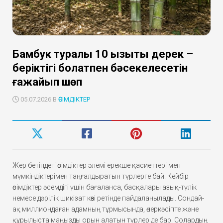
Бамбук туралы 10 қызықты дерек –
беріктігі болатпен бәсекелесетін
ғажайып шөп
05.07.2026 В
ӨСІМДІКТЕР
Жер бетіндегі өсімдіктер әлемі ерекше қасиеттері мен
мүмкіндіктерімен таңғалдыратын түрлерге бай. Кейбір
өсімдіктер әсемдігі үшін бағаланса, басқалары азық-түлік
немесе дәрілік шикізат көзі ретінде пайдаланылады. Сондай-
ақ миллиондаған адамның тұрмысында, өнеркәсіпте және
құрылыста маңызды орын алатын түрлер де бар. Солардың