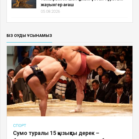
жауынгер ағаш
05.08.2026
БІЗ ОҚУДЫ ҰСЫНАМЫЗ
СПОРТ
Сумо туралы 15 қызықты дерек –