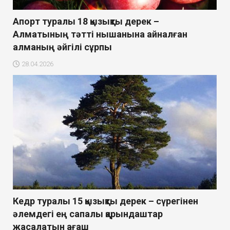
Апорт туралы 18 қызықты дерек –
Алматының тәтті нышанына айналған
алманың әйгілі сұрпы
28.04.2026
Кедр туралы 15 қызықты дерек – сүрегінен
әлемдегі ең сапалы қарындаштар
жасалатын ағаш