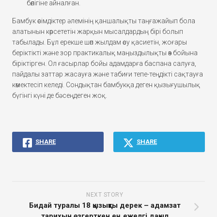
бөлігіне айналған.
Бамбук өсімдіктер әлемінің қаншалықты таңғажайып бола
алатынын көрсететін жарқын мысалдардың бірі болып
табылады. Бұл ерекше шөп жылдам өсу қасиетін, жоғары
беріктікті және зор практикалық маңыздылықты өз бойына
біріктірген. Ол ғасырлар бойы адамдарға баспана салуға,
пайдалы заттар жасауға және табиғи тепе-теңдікті сақтауға
көмектесіп келеді. Сондықтан бамбукқа деген қызығушылық
бүгінгі күні де бәсеңдеген жоқ.
SHARE
SHARE
NEXT STORY
Бидай туралы 18 қызықты дерек – адамзат
тарихын өзгерткен ең ежелгі дақыл