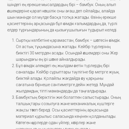
ішіндегі ең ерекше мысалдардың бірі – бамбук. Оның алып
өлшемдеріне қарап көпшілік оны ағаш деп ойлайды, алайда
шын мәнінде ол мүлде басқа топқа жатады. Өзінің ерекше
қасиеттерінің арқасында бұл өсімдік ғалымдардың да, түрлі
елдер тұрғындарының да қызығушылығын тудырып келеді.
Сыртқы келбетіне қарамастан, бамбук – шөптесін өсімдік.
Ол астық тұқымдасына жатады. Кейбір түрлерінің
биіктігі 30 метрден асады. Осындай өлшемдері оны Жер
шарындағы ең ірі шөпке айналдырады.
Бұл өсімдік әлемдегі ең жылдам өсетін түрлердің бірі
саналады. Кейбір сұрыптары тәулігіне бір метрге жуық
биіктей алады. Қолайлы жағдайда өсу қарқыны
сағатына бірнеше сантиметрге дейін жетеді. Мұндай
жылдамдық тіпті мамандарды да таңғалдырады.
Бамбуктың беріктігін жиі болатпен салыстырады. Оның
талшықтары созылуға және механикалық күштерге
жақсы төтеп береді. Осы қасиеттерінің арқасында
материал құрылыс саласында кеңінен қолданылады.
Көптеген өңірлерде одан үйлер, көпірлер және
шаруашылық нысандары тұрғызылады.