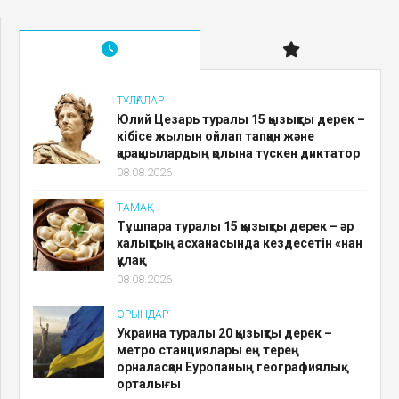
ТҰЛҒАЛАР
Юлий Цезарь туралы 15 қызықты дерек –
кібісе жылын ойлап тапқан және
қарақшылардың қолына түскен диктатор
08.08.2026
ТАМАҚ
Тұшпара туралы 15 қызықты дерек – әр
халықтың асханасында кездесетін «нан
құлақ»
08.08.2026
ОРЫНДАР
Украина туралы 20 қызықты дерек –
метро станциялары ең терең
орналасқан Еуропаның географиялық
орталығы