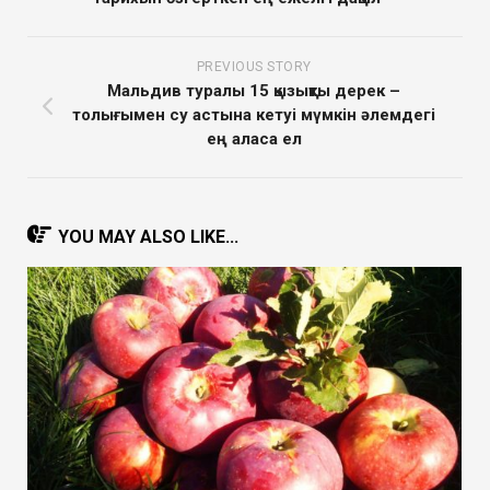
PREVIOUS STORY
Мальдив туралы 15 қызықты дерек –
толығымен су астына кетуі мүмкін әлемдегі
ең аласа ел
YOU MAY ALSO LIKE...