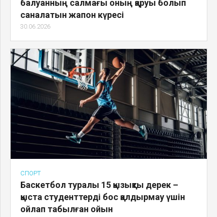
балуанның салмағы оның қаруы болып
саналатын жапон күресі
30.06.2026
СПОРТ
Баскетбол туралы 15 қызықты дерек –
қыста студенттерді бос қалдырмау үшін
ойлап табылған ойын