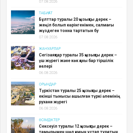
07.08.2026
ТАБИҒАТ
Бұлттар туралы 20 қызықты дерек –
жеңіл болып көрінгенімен, салмағы
жүздеген тонна тартатын бу
07.08.2026
ЖАНУАРЛАР
Сегізаяқтар туралы 35 қызықты дерек –
үш жүрегі және көк қаны бар тіршілік
иелері
06.08.2026
ОРЫНДАР
Түркістан туралы 25 қызықты дерек –
екінші тынысы ашылған түркі әлемінің
рухани жүрегі
06.08.2026
ӨСІМДІКТЕР
Сексеуіл туралы 12 қызықты дерек –
тамырымен шөл құмын ұстап тұратын