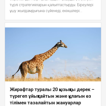
түрлі стратегияларын қалыптастырды. Біреулері
ұшу жылдамдығына сүйенеді, екіншілері...
Жирафтар туралы 20 қызықты дерек –
түрегеп ұйықтайтын және құлағын өз
тілімен тазалайтын жануарлар