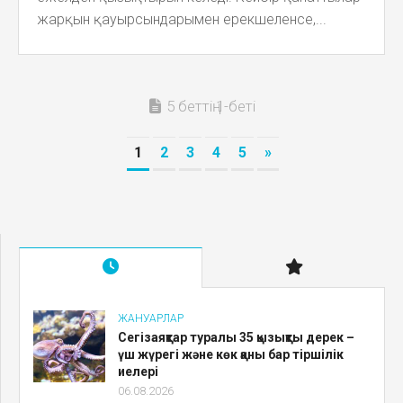
жарқын қауырсындарымен ерекшеленсе,...
5 беттің 1-беті
1
2
3
4
5
»
ЖАНУАРЛАР
Сегізаяқтар туралы 35 қызықты дерек –
үш жүрегі және көк қаны бар тіршілік
иелері
06.08.2026