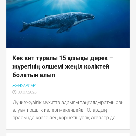
Көк кит туралы 15 қызықты дерек –
жүрегінің өлшемі жеңіл көліктей
болатын алып
ЖАНУАРЛАР
03.07.2026
Дүниежүзілік мұхитта адамды таңғалдыратын сан
алуан тіршілік иелері мекендейді. Олардың
арасында көзге әрең көрінетін ұсақ ағзалар да,...