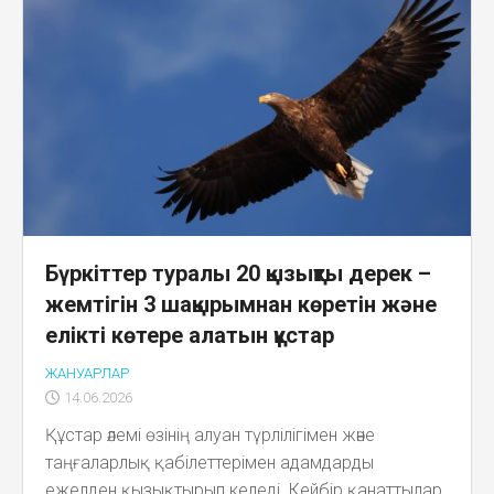
Бүркіттер туралы 20 қызықты дерек –
жемтігін 3 шақырымнан көретін және
елікті көтере алатын құстар
ЖАНУАРЛАР
14.06.2026
Құстар әлемі өзінің алуан түрлілігімен және
таңғаларлық қабілеттерімен адамдарды
ежелден қызықтырып келеді. Кейбір қанаттылар