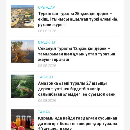
ОРЫНДАР
Түркістан туралы 25 қызықты дерек –
екінші тынысы ашылған түркі әлемінің
рухани жүрегі
06.08.2026
ӨСІМДІКТЕР
Сексеуіл туралы 12 қызықты дерек –
тамырымен шөл құмын ұстап тұратын
жауынгер ағаш
05.08.2026
ТАБИҒАТ
Амазонка өзені туралы 27 қызықты
дерек – үстінен бірде-бір көпір
салынбаған әлемдегі ең суы мол өзен
05.08.2026
ТАМАҚ
Құрамында кейде газдалған сусыннан
да көп қант болатын шырындар туралы
20 қызықты дерек