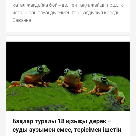
қатал жағдайға бейімделген таңғажайып тіршілік
иесінің сан алуандығымен таң қалдырып келеді.
Саванна...
Бақалар туралы 18 қызықты дерек –
суды аузымен емес, терісімен ішетін