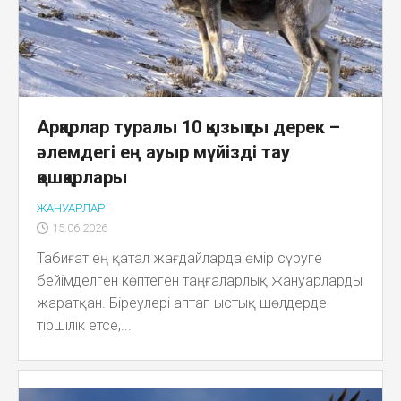
Арқарлар туралы 10 қызықты дерек –
әлемдегі ең ауыр мүйізді тау
қошқарлары
ЖАНУАРЛАР
15.06.2026
Табиғат ең қатал жағдайларда өмір сүруге
бейімделген көптеген таңғаларлық жануарларды
жаратқан. Біреулері аптап ыстық шөлдерде
тіршілік етсе,...