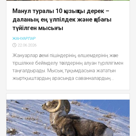
Манул туралы 10 қызықты дерек –
даланың ең үлпілдек және қабағы
түйілген мысығы
ЖАНУАРЛАР
22.06.2026
Жануарлар әлемі пішіндерінің, өлшемдерінің және
тіршілікке бейімделу тәсілдерінің алуан түрлілігімен
таңғалдырады. Мысық тұқымдасына жататын
жыртқыштардың арасында саванналардың...