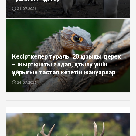
31.07.2026
Кесірткелер туралы 20 қызықты дерек
– жыртқышты алдап, құтылу үшін
құйрығын тастап кететін жануарлар
24.07.2026