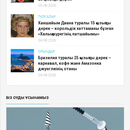
05.08.2026
ТҰЛҒАЛАР
Ханшайым Диана туралы 15 қызықты
дерек – корольдік хаттаманы бұзған
«Халық жүрегінің патшайымы»
04.08.2026
ОРЫНДАР
Бразилия туралы 25 қызықты дерек –
карнавал, кофе және Амазонка
джунглиінің отаны
04.08.2026
БІЗ ОҚУДЫ ҰСЫНАМЫЗ