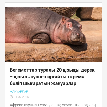
Бегемоттар туралы 20 қызықты дерек
– қызыл «күннен қорғайтын крем»
бөліп шығаратын жануарлар
ЖАНУАРЛАР
11.07.2026
Африка құрлығы ежелден-ақ саяхатшыларды ең