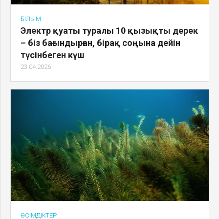
ҒЫЛЫМ
Электр қуаты туралы 10 қызықты дерек
– біз бағындырған, бірақ соңына дейін
түсінбеген күш
23.04.2026
ӨСІМДІКТЕР