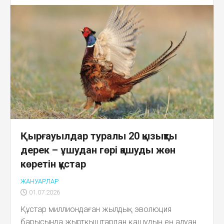
Қырғауылдар туралы 20 қызықты
дерек – ұшудан гөрі қашуды жөн
көретін құстар
ЖАНУАРЛАР
01.07.2026
Құстар миллиондаған жылдық эволюция
барысында жыртқыштардан қашудың ең алуан