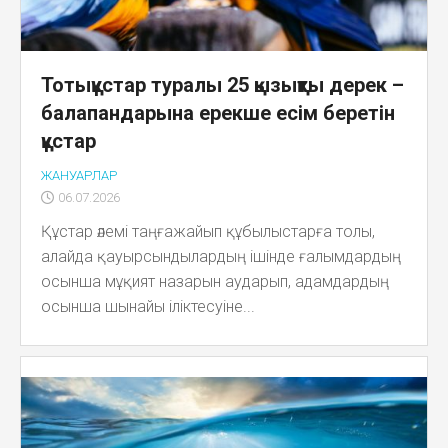
Тотықұстар туралы 25 қызықты дерек –
балапандарына ерекше есім беретін
құстар
ЖАНУАРЛАР
06.07.2026
Құстар әлемі таңғажайып құбылыстарға толы,
алайда қауырсындылардың ішінде ғалымдардың
осынша мұқият назарын аударып, адамдардың
осынша шынайы іліктесуіне...