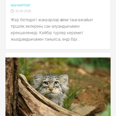
ЖАНУАРЛАР
23.06.2026
Жер бетіндегі жануарлар әлемі таңғажайып
тіршілік иелерінің сан алуандығымен
ерекшеленеді. Кейбір түрлер керемет
жылдамдығымен танылса, енді бірі...