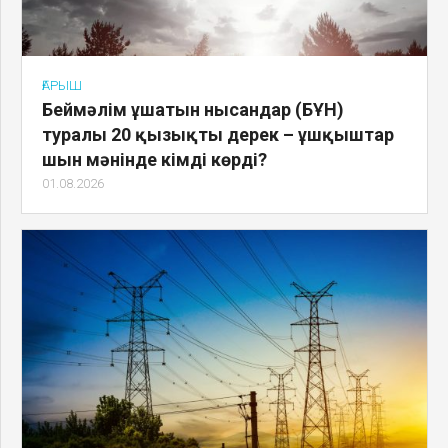
ҒАРЫШ
Беймәлім ұшатын нысандар (БҰН)
туралы 20 қызықты дерек – ұшқыштар
шын мәнінде кімді көрді?
01.08.2026