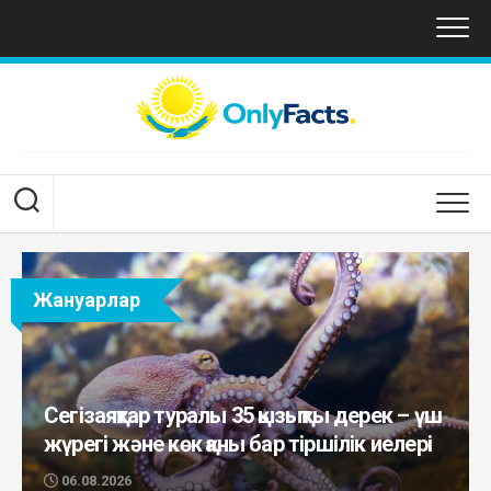
Skip
to
content
Жануарлар
Сегізаяқтар туралы 35 қызықты дерек – үш
жүрегі және көк қаны бар тіршілік иелері
06.08.2026