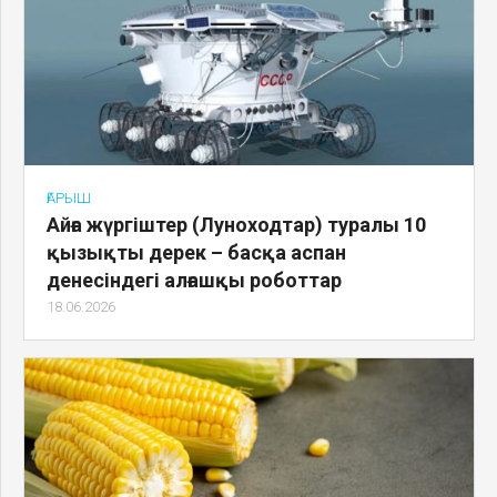
ҒАРЫШ
Айға жүргіштер (Луноходтар) туралы 10
қызықты дерек – басқа аспан
денесіндегі алғашқы роботтар
18.06.2026