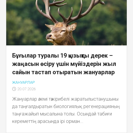
Бұғылар туралы 19 қызықты дерек –
жаңасын өсіру үшін мүйіздерін жыл
сайын тастап отыратын жануарлар
ЖАНУАРЛАР
20.07.2026
Жануарлар әлемі тәжірибелі жаратылыстанушыны
да таңғалдыратын биологиялық регенерацияның
таңғажайып мысалына толы. Осындай табиғи
кереметтің арасында ірі орман...