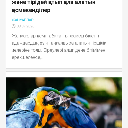
және тірідей қатып қала алатын
қосмекенділер
ЖАНУАРЛАР
08.07.2026
Жануарлар әлемі табиғатты жақсы білетін
адамдардың өзін таңғалдыра алатын тіршілік
иелеріне толы. Біреулері алып дене бітімімен
ерекшеленсе,...