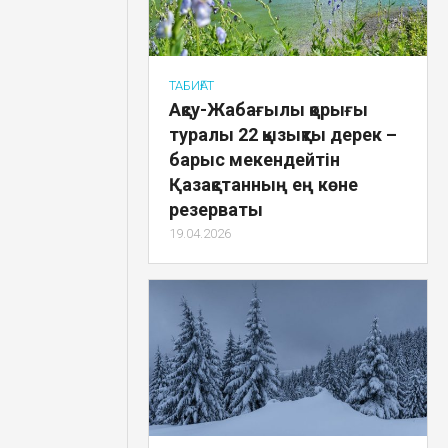
ТАБИҒАТ
Ақсу-Жабағылы қорығы
туралы 22 қызықты дерек –
барыс мекендейтін
Қазақстанның ең көне
резерваты
19.04.2026