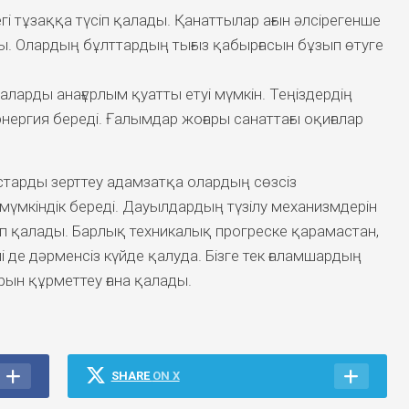
гі тұзаққа түсіп қалады. Қанаттылар ағын әлсірегенше
ы. Олардың бұлттардың тығыз қабырғасын бұзып өтуге
арды анағұрлым қуатты етуі мүмкін. Теңіздердің
ергия береді. Ғалымдар жоғары санаттағы оқиғалар
арды зерттеу адамзатқа олардың сөзсіз
үмкіндік береді. Дауылдардың түзілу механизмдерін
ап қалады. Барлық техникалық прогреске қарамастан,
і де дәрменсіз күйде қалуда. Бізге тек ғаламшардың
рын құрметтеу ғана қалады.
SHARE
ON X