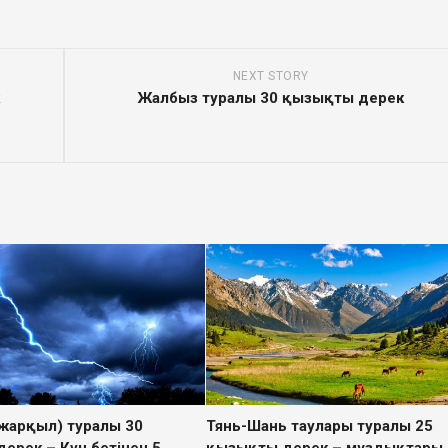
NEXT STORY
к
Жалбыз туралы 30 қызықты дерек
(жарқыл) туралы 30
Тянь-Шань таулары туралы 25
ерек – Күн бетінен 5
қызықты дерек – мұздықтары