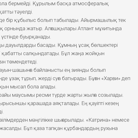
 бола бермейді. Құрылым басқа атмосфералық
атты тәуелді.
інде бір құбылыс болып табылады. Айырмашылық тек
қ орнында жатыр. Алғашқылары Атлант мұхитында
 үстінде буырқанады.
аңы дауылдарды басады. Құмның ұсақ бөлшектері
ткі қабатты салқындатады. Бұл жаңа жойқын
ын төмендетеді.
жауын-шашынға байланысты ең зиянды болып
де ұзақ тұрып, жерді суға батырады. Бұған «Харви» деп
йқын мысал бола алады.
 райы маусымы ресми түрде жарты жылға созылады.
тырысыншы қарашада аяқталады. Ең қауіпті кезең
і.
ізілімдерден мәңгілікке шығарылады. «Катрина» немесе
жасалды. Бұл қаза тапқан құрбандардың рухына