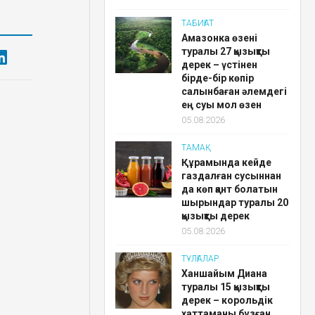
ТАБИҒАТ
Амазонка өзені
туралы 27 қызықты
дерек – үстінен
бірде-бір көпір
салынбаған әлемдегі
ең суы мол өзен
05.08.2026
ТАМАҚ
Құрамында кейде
газдалған сусыннан
да көп қант болатын
шырындар туралы 20
қызықты дерек
05.08.2026
ТҰЛҒАЛАР
Ханшайым Диана
туралы 15 қызықты
дерек – корольдік
хаттаманы бұзған