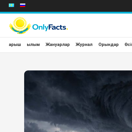
Skip
to
content
Ғарыш
Ғылым
Жануарлар
Журнал
Орындар
Өсі