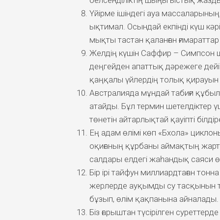
белсенділіктің шыңы ыстық жазды
Үйірме ішіндегі ауа массаларыны
ықтимал. Осындай екпінді күш кәр
мықты тастан қаланған ғимараттар
Желдің күшін Саффир – Симпсон ш
деңгейден апаттық дәрежеге дейін
қаңқалы үйлердің толық қирауын б
Австралияда мұндай табиғи құбылы
атайды. Бұл термин шетелдіктер ү
төнетін айтарлықтай қауіпті білдіре
Ең адам өлімі көп «Бхола» циклон
оқиғаның құрбаны аймақтың жарт
салдары елдегі жаһандық саяси ө
Бір ірі тайфун миллиардтаған тонн
жерлерде ауқымды су тасқынын ту
бұзып, өлім қақпанына айналады.
Біз ғарыштан түсірілген суреттер