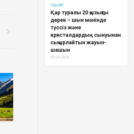
ТАБИҒАТ
Қар туралы 20 қызықты
дерек – шын мәнінде
түссіз және
кристалдардың сынуынан
сықырлайтын жауын-
шашын
30.04.2026