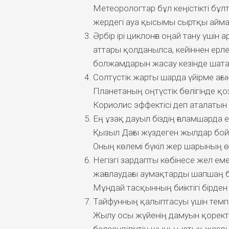
Метеорологтар бұл кеңістікті бұл
жердегі ауа қысымы сыртқы айма
Әрбір ірі циклонға оңай тану үшін
аттары қолданылса, кейіннен ерле
болжамдарын жасау кезінде шата
Солтүстік жарты шарда үйірме ағын
Планетаның оңтүстік бөлігінде қо
Кориолис эффектісі деп аталаты
Ең ұзақ дауыл біздің ғаламшарда е
Қызыл Дағы жүздеген жылдар бойы 
Оның көлемі бүкіл жер шарының ө
Негізгі зардапты көбінесе жел ем
жағалаудағы аумақтарды шапшаң б
Мұндай тасқынның биіктігі бірден 
Тайфунның қалыптасуы үшін темп
Жылу осы жүйенің дамуын қоректе