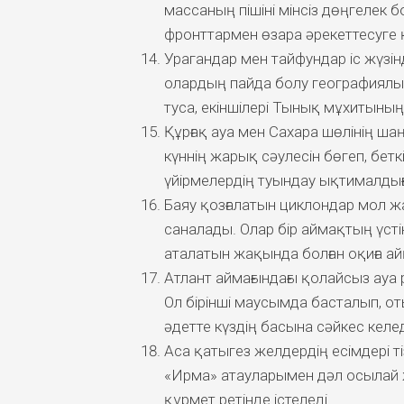
массаның пішіні мінсіз дөңгелек
фронттармен өзара әрекеттесуге қ
Урагандар мен тайфундар іс жүз
олардың пайда болу географиялы
туса, екіншілері Тынық мұхитының
Құрғақ ауа мен Сахара шөлінің ш
күннің жарық сәулесін бөгеп, бе
үйірмелердің туындау ықтималдығ
Баяу қозғалатын циклондар мол 
саналады. Олар бір аймақтың үстін
аталатын жақында болған оқиға а
Атлант аймағындағы қолайсыз ауа
Ол бірінші маусымда басталып, о
әдетте күздің басына сәйкес келед
Аса қатыгез желдердің есімдері т
«Ирма» атауларымен дәл осылай 
құрмет ретінде істеледі.