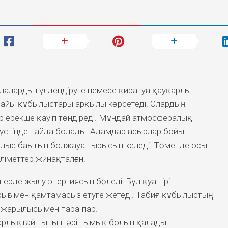
қалаларды гүлдендіруге немесе қиратуға қауқарлы.
а райы құбылыстары арқылы көрсетеді. Олардың
 ерекше қауіп төндіреді. Мұндай атмосфералық
үстінде пайда болады. Адамдар ғасырлар бойы
алыс бағытын болжауға тырысып келеді. Төменде осы
іметтер жинақталған.
ерде жылу энергиясын бөледі. Бұл қуат ірі
рығымен қамтамасыз етуге жетеді. Табиғи құбылыстың
 жарылысымен пара-пар.
ларлықтай тыныш әрі тымық болып қалады.