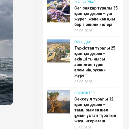
ЖАНУАРЛАР
Сегізаяқтар туралы 35
қызықты дерек – үш
жүрегі және көк қаны
бар тіршілік иелері
06.08.2026
ОРЫНДАР
Түркістан туралы 25
қызықты дерек –
екінші тынысы
ашылған түркі
әлемінің рухани
жүрегі
06.08.2026
ӨСІМДІКТЕР
Сексеуіл туралы 12
қызықты дерек –
тамырымен шөл
құмын ұстап тұратын
жауынгер ағаш
05.08.2026