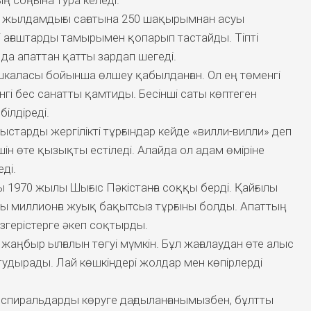
ң соңына тура келеді.
ң жылдамдығы сағатына 250 шақырымнан асуы
і ағаштарды тамырымен қопарып тастайды. Тіпті
 да апаттан қатты зардап шегеді.
каласы бойынша өлшеу қабылданған. Ол ең төменгі
гі бес санатты қамтиды. Бесінші саты көптеген
ілдіреді.
старды жергілікті тұрғындар кейде «вилли-вилли» деп
шін өте қызықты естіледі. Алайда ол адам өміріне
ді.
ы 1970 жылы Шығыс Пәкістанға соққы берді. Қайғылы
ы миллионға жуық бақытсыз тұрғыны болды. Апаттың
згерістерге әкеп соқтырды.
а жаңбыр ылғалын төгуі мүмкін. Бұл жағалаудан өте алыс
дырады. Лай көшкіндері жолдар мен көпірлерді
де спиральдарды көруге дағдыланғанымызбен, бұлтты