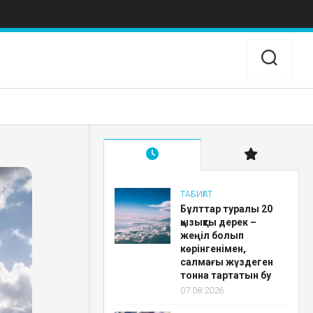
ТАБИҒАТ
Бұлттар туралы 20
қызықты дерек –
жеңіл болып
көрінгенімен,
салмағы жүздеген
тонна тартатын бу
07.08.2026