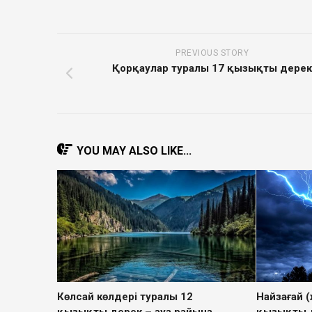
PREVIOUS STORY
Қорқаулар туралы 17 қызықты дере
YOU MAY ALSO LIKE...
Көлсай көлдері туралы 12
Найзағай 
қызықты дерек – ауа райына
қызықты д