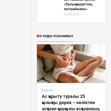
«Халық жүрегінің
патшайымы»
04.08.2026
БІЗ ОҚУДЫ ҰСЫНАМЫЗ
ҒЫЛЫМ
Ас қорыту туралы 25
қызықты дерек – неліктен
асқазан қышқылы асқазанның