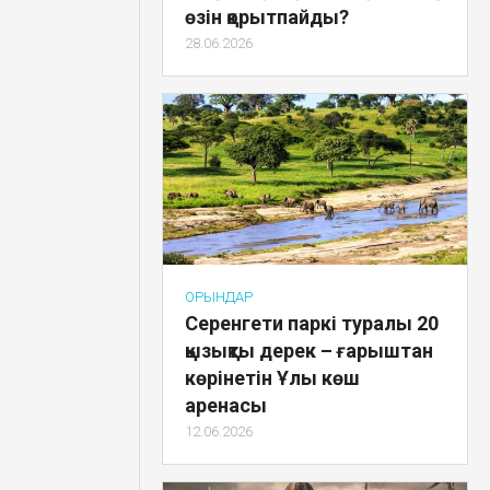
өзін қорытпайды?
28.06.2026
ОРЫНДАР
Серенгети паркі туралы 20
қызықты дерек – ғарыштан
көрінетін Ұлы көш
аренасы
12.06.2026