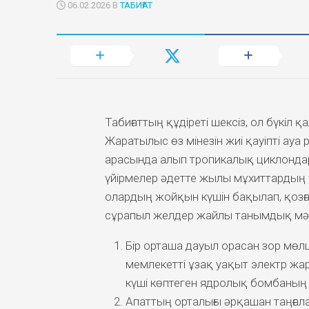
06.02.2026 В
ТАБИҒАТ
Табиғаттың құдіреті шексіз, ол бүкіл 
Жаратылыс өз мінезін жиі қауіпті ау
арасында алып тропикалық циклондар
үйірмелер әдетте жылы мұхиттардың 
олардың жойқын күшін бақылап, қозғ
сұрапыл желдер жайлы танымдық мәл
Бір орташа дауыл орасан зор мөлш
мемлекетті ұзақ уақыт электр жа
күші көптеген ядролық бомбаның
Апаттың орталығы әрқашан таңға