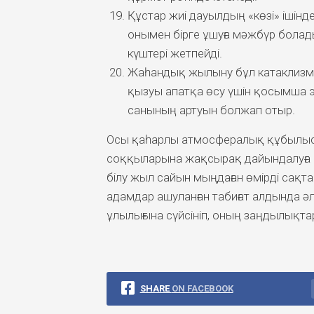
Құстар жиі дауылдың «көзі» ішінде
онымен бірге ұшуға мәжбүр болад
күштері жетпейді.
Жаһандық жылыну бұл катаклизмал
қызуы апатқа өсу үшін қосымша эн
санының артуын болжап отыр.
Осы қаһарлы атмосфералық құбылыст
соққыларына жақсырақ дайындалуға м
білу жыл сайын мыңдаған өмірді сақт
адамдар ашуланған табиғат алдында әл
ұлылығына сүйсініп, оның заңдылықта
SHARE
ON FACEBOOK