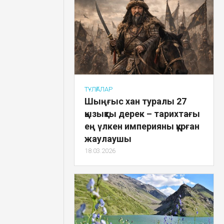
ТҰЛҒАЛАР
Шыңғыс хан туралы 27
қызықты дерек – тарихтағы
ең үлкен империяны құрған
жаулаушы
18.03.2026