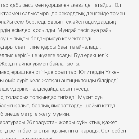
ттар қабырғасымен қоршалған «көз» деп атайды. Ол
қтармен салыстырғанда рекордтық деңгейде төмен.
 арнайы есім беріледі. Бұрын тек әйел адамдардың
рдің есімдері қосылды. Мұндай тәсіл ауа райы
сушылықты болдырмауға көмектеседі.
дары сағат тіліне қарсы бағытта айналады.
зғалыс керісінше жүзеге асады. Бұл ерекшелік
н Жердің айналуымен байланысты.
мес, ғарыш кеңістігінде соғып тұр. Юпитердің Үлкен
өмір сүріп келе жатқан антициклонды білдіреді.
лшемдерінен әлдеқайда асып түседі.
ес, толассыз толқындар тигізеді. Мұхит суы
асып қалып, барлық ғимараттарды шайып кетеді.
бірнеше метрге жетуі мүмкін.
ературасы 26 градустан жоғары сұйықтық қажет.
ндіретін басты отын қызметін атқарады. Сол себепті