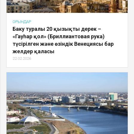
ОРЫНДАР
Баку туралы 20 қызықты дерек –
«Гауһар қол» (Бриллиантовая рука)
түсірілген және өзіндік Венециясы бар
желдер қаласы
22.02.2026