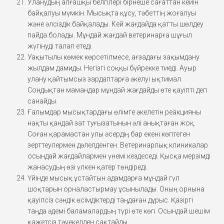
Уланудың алғашқы белгілері бірнеше сағаттан кейін
байқалуы мүмкін. Мысықта құсу, тәбеттің жоғалуы
және әлсіздік байқалады. Кей жағдайда қатты шөлдеу
пайда болады. Мұндай жағдай ветеринарға шұғыл
жүгінуді талап етеді.
Уақытылы көмек көрсетілмесе, ағзадағы зақымдану
жылдам дамиды. Негізгі соққы бүйрекке тиеді. Ауыр
улану қайтымсыз зардаптарға әкелуі ықтимал.
Сондықтан мамандар мұндай жағдайды өте қауіпті деп
санайды.
Ғалымдар мысықтардағы өлімге әкелетін реакцияны
нақты қандай зат туғызатынын әлі анықтаған жоқ.
Соған қарамастан улы әсердің бар екені көптеген
зерттеулермен дәлелденген. Ветеринарлық клиникалар
осындай жағдайлармен үнемі кездеседі. Қысқа мерзімді
жанасудың өзі үлкен қатер төндіреді.
Үйінде мысық ұстайтын адамдарға мұндай гүл
шоқтарын орналастырмау ұсынылады. Оның орнына
қауіпсіз сәндік өсімдіктерді таңдаған дұрыс. Қазіргі
таңда әдемі баламалардың түрі өте көп. Осындай шешім
қажетсіз тәуекелден сақтайды.