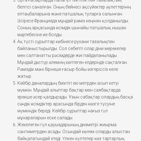
белгісі саналған. Оның бейнесі ақсүйектер әулеттерінің
елтаңбаларына және патшалық туларға салынған.
Әсіресе Францияда мұндай рәміз кеңінен қолданылды.
Соның арқасында өсімдік шынайы патшалық нышан
мәртебесіне ие болды.
Ақ түсті сұрыптар көбінесе рухани тазалықпен
байланыстырылды. Сол себепті олар діни мерекелер
мен салтанатты рәсімдерде жиі пайдаланылады.
Мұндай дәстүр әлемнің көптеген елдерінде сақталған.
Рәміздік мәні бірнеше ғасыр бойы өзгеріссіз келе
жатыр.
Кейбір даналардың биіктігі екі метрден асып кетуі
мүмкін. Мұндай алыптар бақтар мен саябақтарда
ерекше әсер қалдырады. Ұзын сабақтар олардың басқа
сәндік өсімдіктер арасында бірден көзге түсуіне
мүмкіндік береді. Кейбір сұрыптар нағыз гүл
мұнараларын еске салады.
Жекелеген гүл қауыздарының диаметрі жиырма
сантиметрден асады. Осындай көлем оларды алыстан
байқалатындай етеді. Үлкен күлтелер көз тартарлық