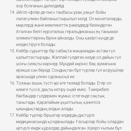
зор болғанын дәлелдейді.
Әйгілі «флёр-де-лис» таңбасы ұзақ уақыт бойы
лалагүлмен байланыстырылып келді. Ол монеталарды,
мөрлерді және мемлекеттік рәміздерді безендірген.
Аталған белгі еуропалық геральдиканың ең танымал
элементтерінің біріне айналды. Оны қазіргі күнде де
кездестіруге болады.
Кейбір сұрыптар бір сабақта жиырмадан астам гүл
қалыптастырады. Жаппай гүлдеген кезде ол дайын гүл
шоғы сияқты көрінеді. Мұндай көрініс бақ аумағына
ерекше сән береді. Сондықтан бұл түрлер гүл өсірушілер
арасында үлкен сұранысқа ие.
Тозаңы ашық түсті әрі өте төзімді болады. Егер ол
киімге түссе, дақты кетіру оңай емес. Тәжірибелі
бағбандар гүлдермен жұмыс істегенде сақтық
танытады. Қарапайым ұқыптылық қажетсіз
қиындықтардың алдын алады.
Кейбір түрлер бірқатар елдердің дәстүрлі
медицинасында қолданылады. Ғасырлар бойы олардан
әртүрлі емдік құралдар дайындалған. Қазіргі ғылым бұл