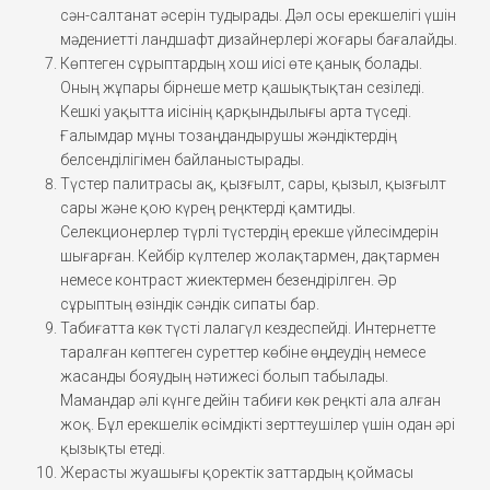
сән-салтанат әсерін тудырады. Дәл осы ерекшелігі үшін
мәдениетті ландшафт дизайнерлері жоғары бағалайды.
Көптеген сұрыптардың хош иісі өте қанық болады.
Оның жұпары бірнеше метр қашықтықтан сезіледі.
Кешкі уақытта иісінің қарқындылығы арта түседі.
Ғалымдар мұны тозаңдандырушы жәндіктердің
белсенділігімен байланыстырады.
Түстер палитрасы ақ, қызғылт, сары, қызыл, қызғылт
сары және қою күрең реңктерді қамтиды.
Селекционерлер түрлі түстердің ерекше үйлесімдерін
шығарған. Кейбір күлтелер жолақтармен, дақтармен
немесе контраст жиектермен безендірілген. Әр
сұрыптың өзіндік сәндік сипаты бар.
Табиғатта көк түсті лалагүл кездеспейді. Интернетте
таралған көптеген суреттер көбіне өңдеудің немесе
жасанды бояудың нәтижесі болып табылады.
Мамандар әлі күнге дейін табиғи көк реңкті ала алған
жоқ. Бұл ерекшелік өсімдікті зерттеушілер үшін одан әрі
қызықты етеді.
Жерасты жуашығы қоректік заттардың қоймасы