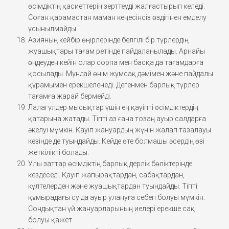
өсімдіктің қасиеттерін зерттеуді жалғастырып келеді.
Соған қарамастан маман кеңесінсіз өздігінен емделу
ұсынылмайды.
Азияның кейбір өңірлерінде белгілі бір түрлердің
жуашықтары тағам ретінде пайдаланылады. Арнайы
өңдеуден кейін олар сорпа мен басқа да тағамдарға
қосылады. Мұндай өнім жұмсақ дәмімен және пайдалы
құрамымен ерекшеленеді. Дегенмен барлық түрлер
тағамға жарай бермейді.
Лалагүлдер мысықтар үшін ең қауіпті өсімдіктердің
қатарына жатады. Тіпті аз ғана тозаң ауыр салдарға
әкелуі мүмкін. Қауіп жануардың жүнін жалап тазалауы
кезінде де туындайды. Кейде өте болмашы әсердің өзі
жеткілікті болады.
Улы заттар өсімдіктің барлық дерлік бөліктерінде
кездеседі. Қауіп жапырақтардан, сабақтардан,
күлтелерден және жуашықтардан туындайды. Тіпті
құмырадағы су да ауыр улануға себеп болуы мүмкін.
Сондықтан үй жануарларының иелері ерекше сақ
болуы қажет.