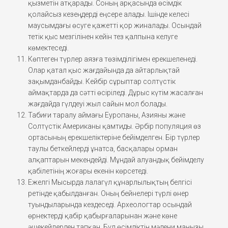
қызметін атқарады. Соның арқасында өсімдік
қолайсыз кезеңдерді еңсере алады. Ішінде келесі
маусымдағы өсуге қажетті қор жиналады. Осындай
тетік қыс мезгілінен кейін тез қалпына келуге
көмектеседі.
Көптеген түрлер аязға төзімділігімен ерекшеленеді.
Олар қатал қыс жағдайында да айтарлықтай
зақымданбайды. Кейбір сұрыптар солтүстік
аймақтарда да сәтті өсіріледі. Дұрыс күтім жасалған
жағдайда гүлдеуі жыл сайын мол болады.
Табиғи таралу аймағы Еуропаны, Азияны және
Солтүстік Американы қамтиды. Әрбір популяция өз
ортасының ерекшеліктеріне бейімделген. Бір түрлер
таулы беткейлерді ұнатса, басқалары орман
алқаптарын мекендейді. Мұндай алуандық бейімделу
қабілетінің жоғары екенін көрсетеді.
Ежелгі Мысырда лалагүл құнарлылықтың белгісі
ретінде қабылданған. Оның бейнелері түрлі өнер
туындыларында кездеседі. Археологтар осындай
өрнектерді қабір қабырғаларынан және көне
әшекейлерден тапқан. Бұл өсімдіктің мәдени маңызы