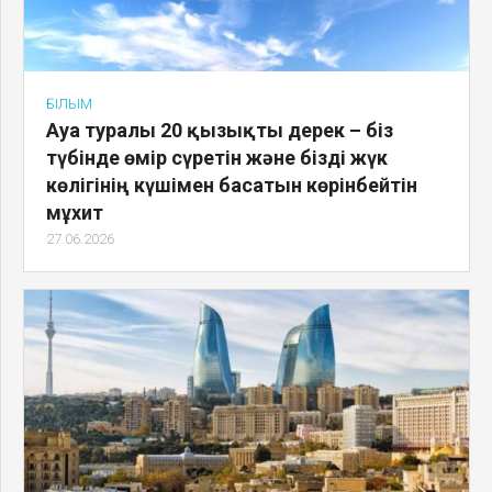
ҒЫЛЫМ
Ауа туралы 20 қызықты дерек – біз
түбінде өмір сүретін және бізді жүк
көлігінің күшімен басатын көрінбейтін
мұхит
27.06.2026