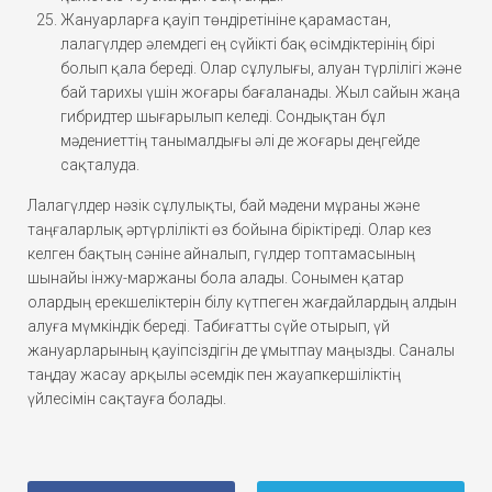
Жануарларға қауіп төндіретініне қарамастан,
лалагүлдер әлемдегі ең сүйікті бақ өсімдіктерінің бірі
болып қала береді. Олар сұлулығы, алуан түрлілігі және
бай тарихы үшін жоғары бағаланады. Жыл сайын жаңа
гибридтер шығарылып келеді. Сондықтан бұл
мәдениеттің танымалдығы әлі де жоғары деңгейде
сақталуда.
Лалагүлдер нәзік сұлулықты, бай мәдени мұраны және
таңғаларлық әртүрлілікті өз бойына біріктіреді. Олар кез
келген бақтың сәніне айналып, гүлдер топтамасының
шынайы інжу-маржаны бола алады. Сонымен қатар
олардың ерекшеліктерін білу күтпеген жағдайлардың алдын
алуға мүмкіндік береді. Табиғатты сүйе отырып, үй
жануарларының қауіпсіздігін де ұмытпау маңызды. Саналы
таңдау жасау арқылы әсемдік пен жауапкершіліктің
үйлесімін сақтауға болады.