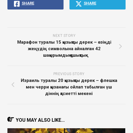
SHARE
SHARE
NEXT STORY
Марафон туралы 15 қызықты дерек – өзіңді
жеңудің символына айналған 42
шақырымдық қашықтық
PREVIOUS STORY
Израиль туралы 20 қызықты дерек – флешка
мен черри қызанағы ойлап табылған үш
діннің қасиетті мекені
YOU MAY ALSO LIKE...