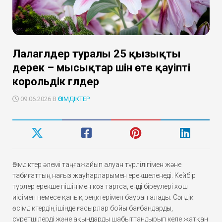
Лалагүлдер туралы 25 қызықты
дерек – мысықтар үшін өте қауіпті
корольдік гүлдер
09.06.2026 В
ӨСІМДІКТЕР
Өсімдіктер әлемі таңғажайып алуан түрлілігімен және
табиғаттың нағыз жауһарларымен ерекшеленеді. Кейбір
түрлер ерекше пішінімен көз тартса, енді біреулері хош
иісімен немесе қанық реңктерімен баурап алады. Сәндік
өсімдіктердің ішінде ғасырлар бойы бағбандарды,
суретшілерді және ақындарды шабыттандырып келе жатқан