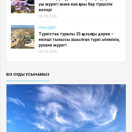
үш жүрегі және көк қаны бар тіршілік
иелері
06.08.2026
ОРЫНДАР
Түркістан туралы 25 қызықты дерек –
екінші тынысы ашылған түркі әлемінің
рухани жүрегі
06.08.2026
БІЗ ОҚУДЫ ҰСЫНАМЫЗ