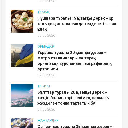
08.08.2026
ТАМАҚ
Тұшпара туралы 15 қызықты дерек – әр
халықтың асханасында кездесетін «нан
құлақ»
08.08.2026
ОРЫНДАР
Украина туралы 20 қызықты дерек –
метро станциялары ең терең
орналасқан Еуропаның географиялық
орталығы
07.08.2026
ТАБИҒАТ
Бұлттар туралы 20 қызықты дерек –
жеңіл болып көрінгенімен, салмағы
жүздеген тонна тартатын бу
07.08.2026
ЖАНУАРЛАР
Сегізаяқтар туралы 35 қызықты дерек –