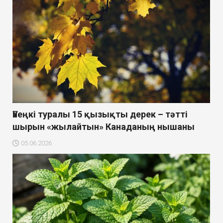
Үйеңкі туралы 15 қызықты дерек – тәтті
шырын «жылайтын» Канаданың нышаны
05.06.2026