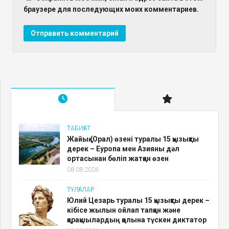
браузере для последующих моих комментариев.
ТАБИҒАТ
Жайық (Орал) өзені туралы 15 қызықты
дерек – Еуропа мен Азияны дәл
ортасынан бөліп жатқан өзен
08.08.2026
ТҰЛҒАЛАР
Юлий Цезарь туралы 15 қызықты дерек –
кібісе жылын ойлап тапқан және
қарақшылардың қолына түскен диктатор