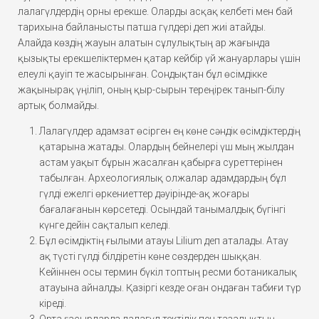
лалагүлдердің орны ерекше. Оларды асқақ келбеті мен бай
тарихына байланысты патша гүлдері деп жиі атайды.
Алайда көздің жауын алатын сұлулықтың ар жағында
қызықты ерекшеліктермен қатар кейбір үй жануарлары үшін
елеулі қауіп те жасырынған. Сондықтан бұл өсімдікке
жақынырақ үңіліп, оның қыр-сырын тереңірек танып-білу
артық болмайды.
Лалагүлдер адамзат өсірген ең көне сәндік өсімдіктердің
қатарына жатады. Олардың бейнелері үш мың жылдан
астам уақыт бұрын жасалған қабырға суреттерінен
табылған. Археологиялық олжалар адамдардың бұл
гүлді ежелгі өркениеттер дәуірінде-ақ жоғары
бағалағанын көрсетеді. Осындай танымалдық бүгінгі
күнге дейін сақталып келеді.
Бұл өсімдіктің ғылыми атауы Lilium деп аталады. Атау
ақ түсті гүлді білдіретін көне сөздерден шыққан.
Кейіннен осы термин бүкіл топтың ресми ботаникалық
атауына айналды. Қазіргі кезде оған ондаған табиғи түр
кіреді.
Орта ғасырларда лалагүл тектілік пен тазалықтың