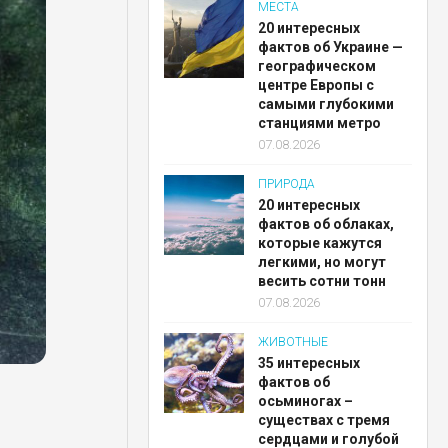
МЕСТА
20 интересных
фактов об Украине —
географическом
центре Европы с
самыми глубокими
станциями метро
07.08.2026
ПРИРОДА
20 интересных
фактов об облаках,
которые кажутся
легкими, но могут
весить сотни тонн
07.08.2026
ЖИВОТНЫЕ
35 интересных
фактов об
осьминогах –
существах с тремя
сердцами и голубой