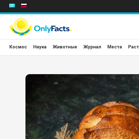
Перейти
к
содержанию
Космос
Наука
Животные
Журнал
Места
Раст