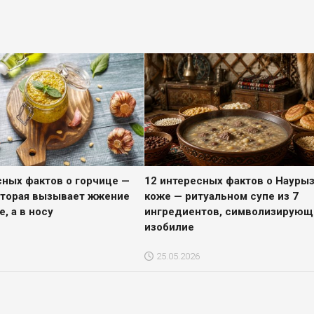
сных фактов о горчице —
12 интересных фактов о Науры
оторая вызывает жжение
коже — ритуальном супе из 7
е, а в носу
ингредиентов, символизирую
изобилие
25.05.2026