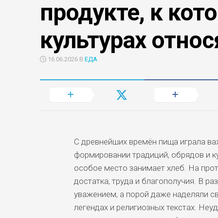
продукте, к кот
культурах относ
16.06.2026 В
ЕДА
С древнейших времён пища играла ва
формировании традиций, обрядов и к
особое место занимает хлеб. На про
достатка, труда и благополучия. В р
уважением, а порой даже наделяли с
легендах и религиозных текстах. Неу