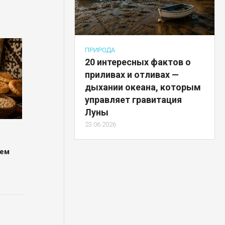
ПРИРОДА
20 интересных фактов о
приливах и отливах —
дыхании океана, которым
управляет гравитация
Луны
23.06.2026
з
щем