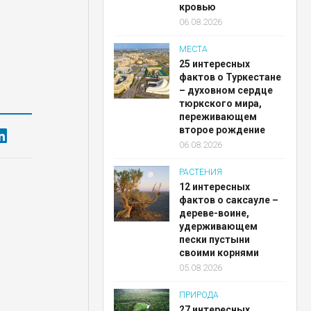
кровью
06.08.2026
МЕСТА
25 интересных
фактов о Туркестане
– духовном сердце
тюркского мира,
переживающем
второе рождение
06.08.2026
РАСТЕНИЯ
12 интересных
фактов о саксауле –
дереве-воине,
удерживающем
пески пустыни
своими корнями
05.08.2026
ПРИРОДА
27 интересных