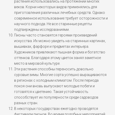
растения использовались на протяжении многих
веков. Корни некоторых видов применялись для
приготовления различных лечебных средств. Однако
современное использование требует осторожности и
научного подхода. Не все старинные рецепты
подтверждены исследованиями.
Пионы часто становятся героями произведений
искусства. Их можно увидеть на старинных картинах,
вышивках, фарфоре и предметах интерьера.
Художников привлекают пышная форма и богатство
оттенков. Благодаря этому цветок занял заметное
место в мировой культуре.
Эти растения способны переносить довольно
суровые зимы. Многие сорта успешно выращиваются
в регионах с холодным климатом. После периода
покоя они вновь выпускают молодые побеги и
готовятся к цветению. Такая устойчивость
способствует их популярности среди садоводов
разных стран.
В некоторых государствах ежегодно проводятся
фестивали пионов. Во время подобных мероприятий