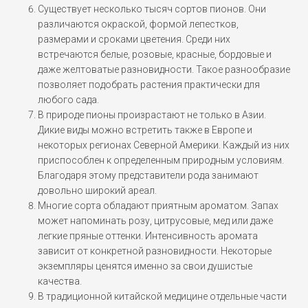
Существует несколько тысяч сортов пионов. Они
различаются окраской, формой лепестков,
размерами и сроками цветения. Среди них
встречаются белые, розовые, красные, бордовые и
даже желтоватые разновидности. Такое разнообразие
позволяет подобрать растения практически для
любого сада.
В природе пионы произрастают не только в Азии.
Дикие виды можно встретить также в Европе и
некоторых регионах Северной Америки. Каждый из них
приспособлен к определенным природным условиям.
Благодаря этому представители рода занимают
довольно широкий ареал.
Многие сорта обладают приятным ароматом. Запах
может напоминать розу, цитрусовые, мед или даже
легкие пряные оттенки. Интенсивность аромата
зависит от конкретной разновидности. Некоторые
экземпляры ценятся именно за свои душистые
качества.
В традиционной китайской медицине отдельные части