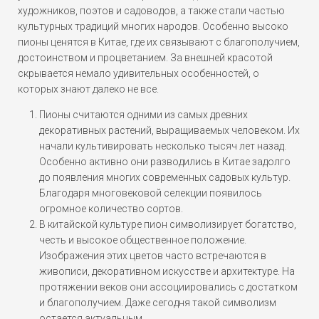
художников, поэтов и садоводов, а также стали частью
культурных традиций многих народов. Особенно высоко
пионы ценятся в Китае, где их связывают с благополучием,
достоинством и процветанием. За внешней красотой
скрывается немало удивительных особенностей, о
которых знают далеко не все.
Пионы считаются одними из самых древних
декоративных растений, выращиваемых человеком. Их
начали культивировать несколько тысяч лет назад.
Особенно активно они разводились в Китае задолго
до появления многих современных садовых культур.
Благодаря многовековой селекции появилось
огромное количество сортов.
В китайской культуре пион символизирует богатство,
честь и высокое общественное положение.
Изображения этих цветов часто встречаются в
живописи, декоративном искусстве и архитектуре. На
протяжении веков они ассоциировались с достатком
и благополучием. Даже сегодня такой символизм
остается актуальным.