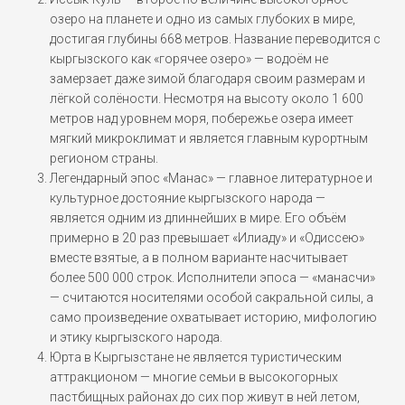
озеро на планете и одно из самых глубоких в мире,
достигая глубины 668 метров. Название переводится с
кыргызского как «горячее озеро» — водоём не
замерзает даже зимой благодаря своим размерам и
лёгкой солёности. Несмотря на высоту около 1 600
метров над уровнем моря, побережье озера имеет
мягкий микроклимат и является главным курортным
регионом страны.
Легендарный эпос «Манас» — главное литературное и
культурное достояние кыргызского народа —
является одним из длиннейших в мире. Его объём
примерно в 20 раз превышает «Илиаду» и «Одиссею»
вместе взятые, а в полном варианте насчитывает
более 500 000 строк. Исполнители эпоса — «манасчи»
— считаются носителями особой сакральной силы, а
само произведение охватывает историю, мифологию
и этику кыргызского народа.
Юрта в Кыргызстане не является туристическим
аттракционом — многие семьи в высокогорных
пастбищных районах до сих пор живут в ней летом,