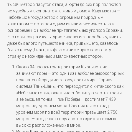
тысяч метров пасутся стада, а юрты до сих пор являются
не музейным экспонатом, а живым домом. Кыргызстан —
небольшое государство с огромным природным
капиталом — остаётся одним из наименее известных и
одновременно наиболее притягательных уголков Евразии.
Его горы, озёра и культурное наследие способны удивить
даже бывалого путешественника, привыкшего, казалось
бы, ко всему. Двадцать фактов ниже приоткроют эту
страну с неожиданных и малоизвестных сторон.
Около 94 процентов территории Кыргызстана
занимают горы — это один из наиболее высокогорных
показателей среди всех государств мира. Горная
система Тянь-Шань, что переводится с китайского как
«Небесные горы», охватывает большую часть страны,
а её высшая точка — пик Победы — достигает 7 439
метров над уровнем моря. Средняя высота над
уровнем моря по всей территории превышает 2 750
метров — это делает государство одним из «самых
высоко расположенных» в мире.
Иссык-Куль — второе по величине высокогорное