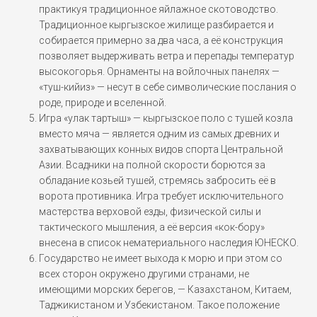
практикуя традиционное яйлажное скотоводство.
Традиционное кыргызское жилище разбирается и
собирается примерно за два часа, а её конструкция
позволяет выдерживать ветра и перепады температур
высокогорья. Орнаменты на войлочных панелях —
«туш-кийиз» — несут в себе символические послания о
роде, природе и вселенной.
Игра «улак тартыш» — кыргызское поло с тушей козла
вместо мяча — является одним из самых древних и
захватывающих конных видов спорта Центральной
Азии. Всадники на полной скорости борются за
обладание козьей тушей, стремясь забросить её в
ворота противника. Игра требует исключительного
мастерства верховой езды, физической силы и
тактического мышления, а её версия «кок-бору»
внесена в список нематериального наследия ЮНЕСКО.
Государство не имеет выхода к морю и при этом со
всех сторон окружено другими странами, не
имеющими морских берегов, — Казахстаном, Китаем,
Таджикистаном и Узбекистаном. Такое положение