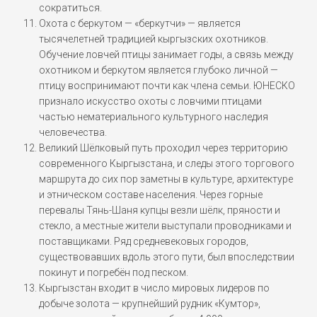
сократиться.
Охота с беркутом — «беркутчи» — является
тысячелетней традицией кыргызских охотников.
Обучение ловчей птицы занимает годы, а связь между
охотником и беркутом является глубоко личной —
птицу воспринимают почти как члена семьи. ЮНЕСКО
признало искусство охоты с ловчими птицами
частью нематериального культурного наследия
человечества.
Великий Шёлковый путь проходил через территорию
современного Кыргызстана, и следы этого торгового
маршрута до сих пор заметны в культуре, архитектуре
и этническом составе населения. Через горные
перевалы Тянь-Шаня купцы везли шёлк, пряности и
стекло, а местные жители выступали проводниками и
поставщиками. Ряд средневековых городов,
существовавших вдоль этого пути, был впоследствии
покинут и погребён под песком.
Кыргызстан входит в число мировых лидеров по
добыче золота — крупнейший рудник «Кумтор»,