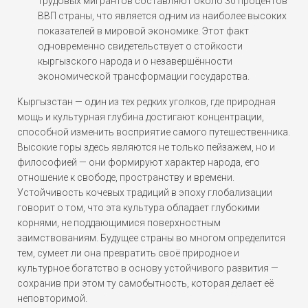
трудовых мигрантов составляют около 30 процентов
ВВП страны, что является одним из наиболее высоких
показателей в мировой экономике. Этот факт
одновременно свидетельствует о стойкости
кыргызского народа и о незавершённости
экономической трансформации государства.
Кыргызстан — один из тех редких уголков, где природная
мощь и культурная глубина достигают концентрации,
способной изменить восприятие самого путешественника.
Высокие горы здесь являются не только пейзажем, но и
философией — они формируют характер народа, его
отношение к свободе, пространству и времени.
Устойчивость кочевых традиций в эпоху глобализации
говорит о том, что эта культура обладает глубокими
корнями, не поддающимися поверхностным
заимствованиям. Будущее страны во многом определится
тем, сумеет ли она превратить своё природное и
культурное богатство в основу устойчивого развития —
сохранив при этом ту самобытность, которая делает её
неповторимой.