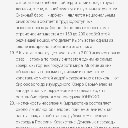
относительно небольшой территории соседствуют
ледники, степи, альпийские луга и пустынные участки.
Снежный барс — «ирбис» — является национальным
символом и обитает в труднодоступных
высокогорных районах. По последним оценкам, в
стране насчитывается от 150 до 200 особей этой
редчайшей кошки, что делает Кыргызстан одним из
ключевых ареалов обитания этого вида.
В Кыргызстане существует около 2 000 высокогорных
озёр — страна по праву считается одним из самых
«озёрных» горных государств мира. Многие из них
образованы горными ледниками и отличаются
кристально чистой водой невероятных оттенков — от
бирюзового до изумрудного. Озеро Сары-Челек на
западе страны и окружающие его леса входят в
состав биосферного заповедника ЮНЕСКО.
Численность населения Кыргызстана составляет
около 7 миллионов человек, причём значительная
часть граждан работает за рубежом — в первую
очередь в России и Казахстане. Денежные переводы