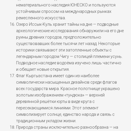
нематериального наследия ЮНЕСКО и пользуются
устойчивым спросом на международных рынках
ремесленного искусства.
Озеро Иссык-Куль хранит тайны на дне — подводные
археологические исследования обнаружили на его дне
руины древних городов, предположительно
существовавших более тысячи лет назад. Некоторые
историки связывают эти затопленные объекты с
легендарным городом Чигу — столицей племени усунь.
Подводное наследие водоёма изучено лишь частично
и обещает новые открытия.
Флаг Кыргызстана имеет один из наиболее
символически насыщенных дизайнов среди флагов
всех государств мира. Красное полотнище украшено
золотым изображением «тундюка» — верхней
деревянной решётки юрты в виде круга с
пересекающимися линиями. Этот элемент
символизирует солнце, единство народа и связь с
традиционным укладом жизни.
Природа страны исключительно разнообразна — на