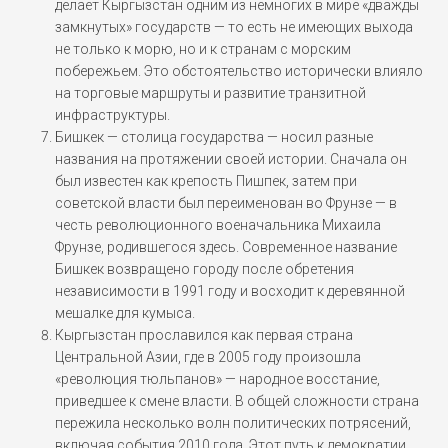
делает Кыргызстан одним из немногих в мире «дважды
замкнутых» государств — то есть не имеющих выхода
не только к морю, но и к странам с морским
побережьем. Это обстоятельство исторически влияло
на торговые маршруты и развитие транзитной
инфраструктуры.
Бишкек — столица государства — носил разные
названия на протяжении своей истории. Сначала он
был известен как крепость Пишпек, затем при
советской власти был переименован во Фрунзе — в
честь революционного военачальника Михаила
Фрунзе, родившегося здесь. Современное название
Бишкек возвращено городу после обретения
независимости в 1991 году и восходит к деревянной
мешалке для кумыса.
Кыргызстан прославился как первая страна
Центральной Азии, где в 2005 году произошла
«революция тюльпанов» — народное восстание,
приведшее к смене власти. В общей сложности страна
пережила несколько волн политических потрясений,
включая события 2010 года. Этот путь к демократии,