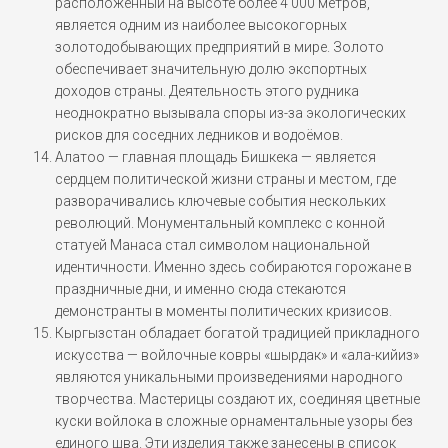
расположенный на высоте более 4 000 метров,
является одним из наиболее высокогорных
золотодобывающих предприятий в мире. Золото
обеспечивает значительную долю экспортных
доходов страны. Деятельность этого рудника
неоднократно вызывала споры из-за экологических
рисков для соседних ледников и водоёмов.
Алатоо — главная площадь Бишкека — является
сердцем политической жизни страны и местом, где
разворачивались ключевые события нескольких
революций. Монументальный комплекс с конной
статуей Манаса стал символом национальной
идентичности. Именно здесь собираются горожане в
праздничные дни, и именно сюда стекаются
демонстранты в моменты политических кризисов.
Кыргызстан обладает богатой традицией прикладного
искусства — войлочные ковры «шырдак» и «ала-кийиз»
являются уникальными произведениями народного
творчества. Мастерицы создают их, соединяя цветные
куски войлока в сложные орнаментальные узоры без
единого шва. Эти изделия также занесены в список