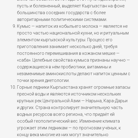
пусть и болезненный, выделяет Кыргызстан на фоне
большинства соседних государств с более
авторитарными политическими системами.
Кумыс — напиток из кобыльего молока — является не
просто частью национальной кухни, но и ритуальным
элементом кыргызской культуры. Процесс его
приготовления занимает несколько дней, требуя
постоянного перемешивания в кожаном мешке —
«саба». Целебные свойства кумыса признаны научно —
содержащиеся в нём пробиотики, витамины и
незаменимые аминокислоты делают напиток ценным с
точки зрения диетологии.
Горные ледники Кыргызстана хранят огромные запасы
пресной воды и являются источником нескольких
крупных рек Центральной Азии — Нарына, Кара-Дарьи
и других. Страна контролирует значительную часть
водных ресурсов всего региона, что придаёт ей
особый геополитический вес. Изменение климата
угрожает этим ледникам — по прогнозам учёных, к
концу века многие из них могут значительно