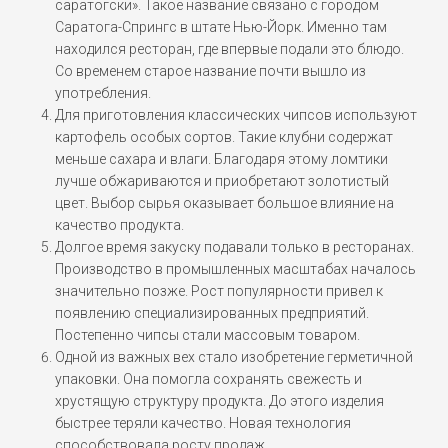
саратогски». Такое название связано с городом
Саратога-Спрингс в штате Нью-Йорк. Именно там
находился ресторан, где впервые подали это блюдо.
Со временем старое название почти вышло из
употребления.
Для приготовления классических чипсов используют
картофель особых сортов. Такие клубни содержат
меньше сахара и влаги. Благодаря этому ломтики
лучше обжариваются и приобретают золотистый
цвет. Выбор сырья оказывает большое влияние на
качество продукта.
Долгое время закуску подавали только в ресторанах.
Производство в промышленных масштабах началось
значительно позже. Рост популярности привел к
появлению специализированных предприятий.
Постепенно чипсы стали массовым товаром.
Одной из важных вех стало изобретение герметичной
упаковки. Она помогла сохранять свежесть и
хрустящую структуру продукта. До этого изделия
быстрее теряли качество. Новая технология
способствовала росту продаж.