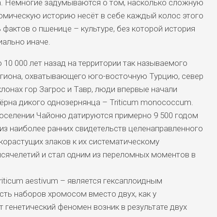
а. Немногие задумываются о том, насколько сложную
омическую историю несёт в себе каждый колос этого
фактов о пшенице – культуре, без которой история
ально иначе.
0 000 лет назад на территории так называемого
гиона, охватывающего юго-восточную Турцию, север
клонах гор Загрос и Тавр, люди впервые начали
ёрна дикого однозернянца – Triticum monococcum.
поселении Чайоню датируются примерно 9 500 годом
из наиболее ранних свидетельств целенаправленного
корастущих злаков к их систематическому
сячелетий и стал одним из переломных моментов в
iticum aestivum – является гексаплоидным
сть наборов хромосом вместо двух, как у
 генетический феномен возник в результате двух