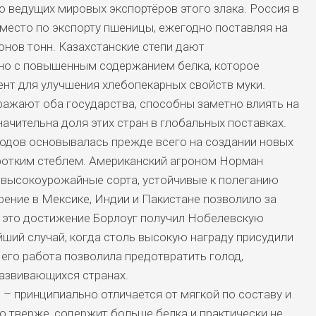
о ведущих мировых экспортёров этого злака. Россия в
место по экспорту пшеницы, ежегодно поставляя на
онов тонн. Казахстанские степи дают
но с повышенным содержанием белка, которое
ент для улучшения хлебопекарных свойств муки.
ражают оба государства, способны заметно влиять на
ачительна доля этих стран в глобальных поставках.
годов основывалась прежде всего на создании новых
ротким стеблем. Американский агроном Норман
 высокоурожайные сорта, устойчивые к полеганию
дрение в Мексике, Индии и Пакистане позволило за
а это достижение Борлоуг получил Нобелевскую
йший случай, когда столь высокую награду присудили
 его работа позволила предотвратить голод,
развивающихся странах.
 – принципиально отличается от мягкой по составу и
о тверже, содержит больше белка и практически не