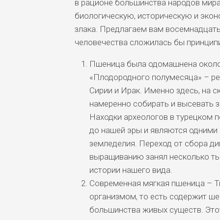
в рационе большинства народов мир
биологическую, историческую и экон
злака. Предлагаем вам восемнадцать 
человечества сложилась бы принципи
Пшеница была одомашнена около 1
«Плодородного полумесяца» – ре
Сирии и Ирак. Именно здесь, на с
намеренно собирать и высевать з
Находки археологов в турецком 
до нашей эры и являются одними 
земледелия. Переход от сбора ди
выращиванию занял несколько ты
истории нашего вида.
Современная мягкая пшеница – Tr
организмом, то есть содержит ше
большинства живых существ. Этот