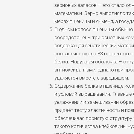
зерновых запасов – это стало од
математики. Зерно выполняло так
мерах пшеницы и ячменя, а госуд
В одном колосе пшеницы обычно с
сосредоточены три основных ком
содержащая генетический материа
составляет около 83 процентов з
белка. Наружная оболочка – отру
антиоксидантами, однако при пр
удаляется вместе с зародышем.
Содержание белка в пшенице коле
и условий выращивания. Главные б
увлажнении и замешивании образу
придаёт тесту эластичность и по
обеспечивая пористую структуру х
такого количества клейковины ну