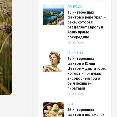
ПРИРОДА
15 интересных
фактов о реке Урал —
реке, которая
разделяет Европу и
Азию прямо
посередине
08.08.2026
ПЕРСОНЫ
15 интересных
фактов о Юлии
Цезаре — диктаторе,
который придумал
високосный год и
был похищен
пиратами
08.08.2026
ЕДА
15 интересных
фактов о пельменях