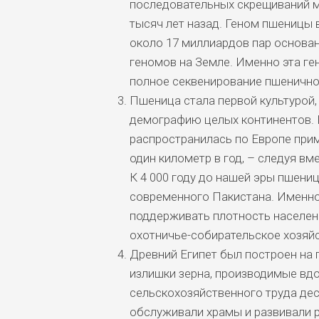
последовательных скрещиваний м
тысяч лет назад. Геном пшеницы в
около 17 миллиардов пар основан
геномов на Земле. Именно эта ге
полное секвенирование пшеничног
Пшеница стала первой культурой
демографию целых континентов. 
распространилась по Европе прим
один километр в год, – следуя в
К 4 000 году до нашей эры пшениц
современного Пакистана. Именно
поддерживать плотность населени
охотничье-собирательское хозяйс
Древний Египет был построен на
излишки зерна, производимые вд
сельскохозяйственного труда дес
обслуживали храмы и развивали р