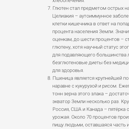
хлебопечения.
Глютен стал предметом острых на
Целиакия – аутоиммунное заболе
клетки кишечника в ответ на попа
процента населения Земли. Знач
оценкам, до шести процентов – с
глютену, хотя научный статус это
для подавляющего большинства л
безглютеновые диеты без медици
для здоровья.
Пшеница является крупнейшей по
наравне с кукурузой и рисом. Еж
тонн зерна этого злака – достат
экватор Земли несколько раз. Кр
Россия, США и Канада – пятёрка
урожая. Около 70 процентов про
пищу людьми, оставшаяся часть 