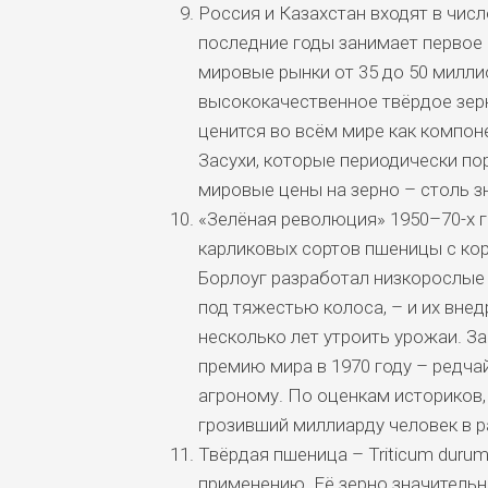
Россия и Казахстан входят в числ
последние годы занимает первое 
мировые рынки от 35 до 50 милли
высококачественное твёрдое зер
ценится во всём мире как компон
Засухи, которые периодически по
мировые цены на зерно – столь зн
«Зелёная революция» 1950–70-х 
карликовых сортов пшеницы с ко
Борлоуг разработал низкорослые
под тяжестью колоса, – и их вне
несколько лет утроить урожаи. З
премию мира в 1970 году – редча
агроному. По оценкам историков,
грозивший миллиарду человек в 
Твёрдая пшеница – Triticum durum
применению. Её зерно значительн