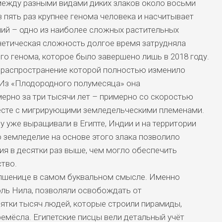
ежду разными видами диких злаков около восьми
 пять раз крупнее генома человека и насчитывает
ий – одно из наиболее сложных растительных
нетическая сложность долгое время затрудняла
о генома, которое было завершено лишь в 2018 году.
, распространение которой полностью изменило
Из «Плодородного полумесяца» она
ерно за три тысячи лет – примерно со скоростью
месте с мигрирующими земледельческими племенами.
у уже выращивали в Египте, Индии и на территории
 земледелие на основе этого злака позволило
я в десятки раз выше, чем могло обеспечить
тво.
 пшенице в самом буквальном смысле. Именно
оль Нила, позволяли освобождать от
ятки тысяч людей, которые строили пирамиды,
емёсла. Египетские писцы вели детальный учёт