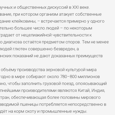
учных и общественных дискуссий в XXI веке.
вание, при котором организм атакует собственные
дание клейковины, – встречается примерно у одного
ительно большее число людей – по некоторым
традает от нецелиакийной чувствительности к
го диагноза остаётся предметом споров. Тем не менее
юдей глютен совершенно безвреден, а
нских показаний не дают доказанных преимуществ
 объёму производства зерновой культурой мира
егодно в мире собирают около 780–800 миллионов
очно, чтобы заполнить грузовой поезд, опоясывающий
упнейшими производителями являются Китай, Индия,
 стран, обеспечивающая более половины мирового
изводимой пшеницы потребляется непосредственно в
идёт на корм скоту и промышленные нужды.