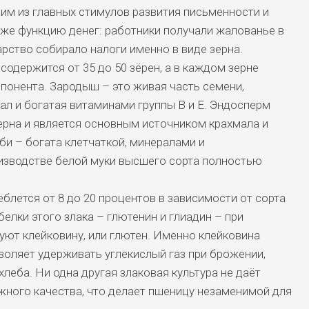
ним из главных стимулов развития письменности и
же функцию денег: работники получали жалованье в
арство собирало налоги именно в виде зерна.
одержится от 35 до 50 зёрен, а в каждом зерне
понента. Зародыш – это живая часть семени,
л и богатая витаминами группы В и Е. Эндосперм
ерна и является основным источником крахмала и
би – богата клетчаткой, минералами и
оизводстве белой муки высшего сорта полностью
блется от 8 до 20 процентов в зависимости от сорта
елки этого злака – глютенин и глиадин – при
ют клейковину, или глютен. Именно клейковина
зволяет удерживать углекислый газ при брожении,
леба. Ни одна другая злаковая культура не даёт
жного качества, что делает пшеницу незаменимой для