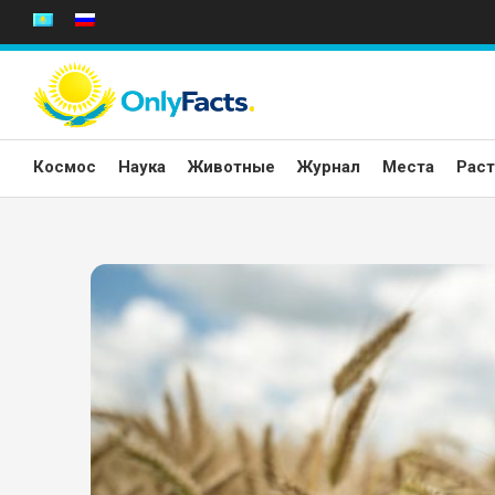
Перейти
к
содержанию
Космос
Наука
Животные
Журнал
Места
Раст