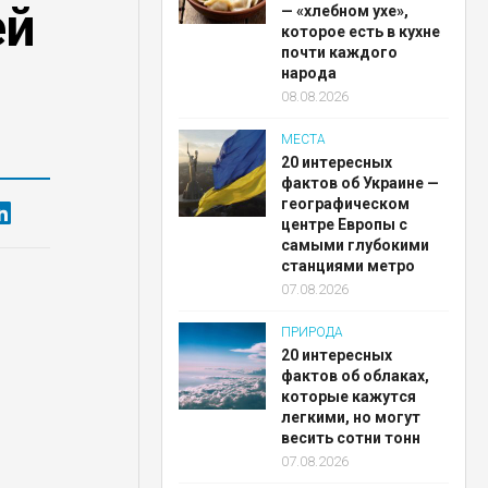
ей
— «хлебном ухе»,
которое есть в кухне
почти каждого
народа
08.08.2026
МЕСТА
20 интересных
фактов об Украине —
географическом
центре Европы с
самыми глубокими
станциями метро
07.08.2026
ПРИРОДА
20 интересных
фактов об облаках,
которые кажутся
легкими, но могут
весить сотни тонн
07.08.2026