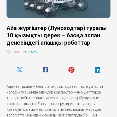
Айға жүргіштер (Луноходтар) туралы
10 қызықты дерек – басқа аспан
денесіндегі алғашқы роботтар
18.06.2026 В
ҒАРЫШ
Адамзат әрдайым белгісіз кеңістіктерді зерттеуге ұмтылып
келеді. Алғашында адамдар құрлықтар мен мұхиттарды
таныды, кейін аспанға көтеріліп, одан соң Жерден тыс
кеңістікке шықты. Ғарышты игеру адамның тұрақты
қатысуынсыз жұмыс істей алатын техниканы жасауды
талап етті. Осындай маңызды жетістіктердің бірі – Ай