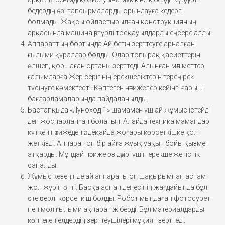
бедердің өзі тапсырмаларды орындауға кедергі
болмады. Жақсы ойластырылған конструкцияның
арқасында машина әртүрлі тосқауылдарды еңсере алды.
Аппараттың бортында Ай бетін зерттеуге арналған
ғылыми құралдар болды. Олар топырақ қасиеттерін
өлшеп, қоршаған ортаны зерттеді. Алынған мәліметтер
ғалымдарға Жер серігінің ерекшеліктерін тереңірек
түсінуге көмектесті. Көптеген нәтижелер кейінгі ғарыш
бағдарламаларында пайдаланылды.
Бастапқыда «Луноход-1» шамамен үш ай жұмыс істейді
деп жоспарланған болатын. Алайда техника мамандар
күткен нәтижеден әлдеқайда жоғары көрсеткішке қол
жеткізді. Аппарат он бір айға жуық уақыт бойы қызмет
атқарды. Мұндай нәтиже өз дәуірі үшін ерекше жетістік
саналды.
Жұмыс кезеңінде ай аппараты он шақырымнан астам
жол жүріп өтті. Басқа аспан денесінің жағдайында бұл
өте әсерлі көрсеткіш болды. Робот мыңдаған фотосурет
пен мол ғылыми ақпарат жіберді. Бұл материалдарды
көптеген елдердің зерттеушілері мұқият зерттеді.