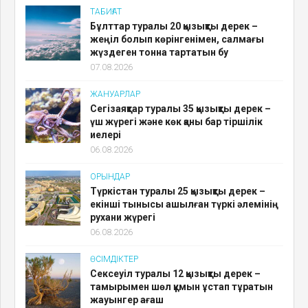
ТАБИҒАТ
Бұлттар туралы 20 қызықты дерек –
жеңіл болып көрінгенімен, салмағы
жүздеген тонна тартатын бу
07.08.2026
ЖАНУАРЛАР
Сегізаяқтар туралы 35 қызықты дерек –
үш жүрегі және көк қаны бар тіршілік
иелері
06.08.2026
ОРЫНДАР
Түркістан туралы 25 қызықты дерек –
екінші тынысы ашылған түркі әлемінің
рухани жүрегі
06.08.2026
ӨСІМДІКТЕР
Сексеуіл туралы 12 қызықты дерек –
тамырымен шөл құмын ұстап тұратын
жауынгер ағаш