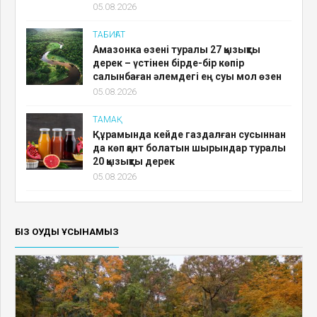
05.08.2026
ТАБИҒАТ
Амазонка өзені туралы 27 қызықты
дерек – үстінен бірде-бір көпір
салынбаған әлемдегі ең суы мол өзен
05.08.2026
ТАМАҚ
Құрамында кейде газдалған сусыннан
да көп қант болатын шырындар туралы
20 қызықты дерек
05.08.2026
БІЗ ОҚУДЫ ҰСЫНАМЫЗ