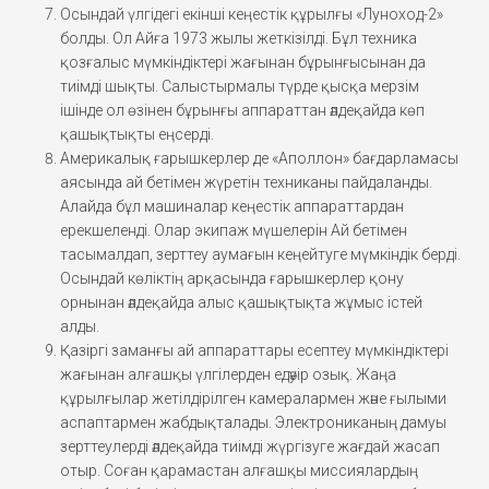
Осындай үлгідегі екінші кеңестік құрылғы «Луноход-2»
болды. Ол Айға 1973 жылы жеткізілді. Бұл техника
қозғалыс мүмкіндіктері жағынан бұрынғысынан да
тиімді шықты. Салыстырмалы түрде қысқа мерзім
ішінде ол өзінен бұрынғы аппараттан әлдеқайда көп
қашықтықты еңсерді.
Америкалық ғарышкерлер де «Аполлон» бағдарламасы
аясында ай бетімен жүретін техниканы пайдаланды.
Алайда бұл машиналар кеңестік аппараттардан
ерекшеленді. Олар экипаж мүшелерін Ай бетімен
тасымалдап, зерттеу аумағын кеңейтуге мүмкіндік берді.
Осындай көліктің арқасында ғарышкерлер қону
орнынан әлдеқайда алыс қашықтықта жұмыс істей
алды.
Қазіргі заманғы ай аппараттары есептеу мүмкіндіктері
жағынан алғашқы үлгілерден едәуір озық. Жаңа
құрылғылар жетілдірілген камералармен және ғылыми
аспаптармен жабдықталады. Электрониканың дамуы
зерттеулерді әлдеқайда тиімді жүргізуге жағдай жасап
отыр. Соған қарамастан алғашқы миссиялардың