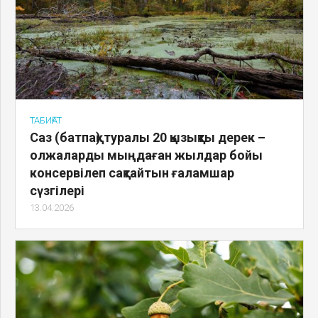
ТАБИҒАТ
Саз (батпақ) туралы 20 қызықты дерек –
олжаларды мыңдаған жылдар бойы
консервілеп сақтайтын ғаламшар
сүзгілері
13.04.2026