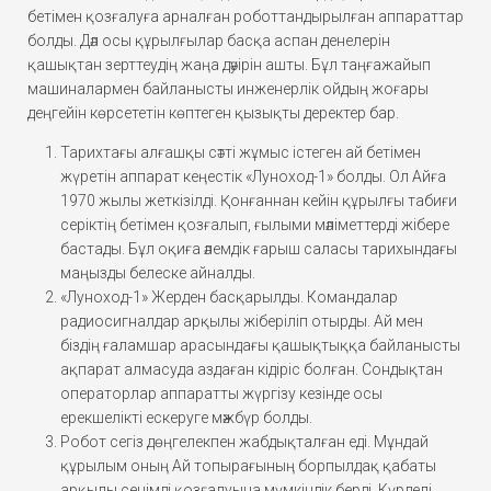
бетімен қозғалуға арналған роботтандырылған аппараттар
болды. Дәл осы құрылғылар басқа аспан денелерін
қашықтан зерттеудің жаңа дәуірін ашты. Бұл таңғажайып
машиналармен байланысты инженерлік ойдың жоғары
деңгейін көрсететін көптеген қызықты деректер бар.
Тарихтағы алғашқы сәтті жұмыс істеген ай бетімен
жүретін аппарат кеңестік «Луноход-1» болды. Ол Айға
1970 жылы жеткізілді. Қонғаннан кейін құрылғы табиғи
серіктің бетімен қозғалып, ғылыми мәліметтерді жібере
бастады. Бұл оқиға әлемдік ғарыш саласы тарихындағы
маңызды белеске айналды.
«Луноход-1» Жерден басқарылды. Командалар
радиосигналдар арқылы жіберіліп отырды. Ай мен
біздің ғаламшар арасындағы қашықтыққа байланысты
ақпарат алмасуда аздаған кідіріс болған. Сондықтан
операторлар аппаратты жүргізу кезінде осы
ерекшелікті ескеруге мәжбүр болды.
Робот сегіз дөңгелекпен жабдықталған еді. Мұндай
құрылым оның Ай топырағының борпылдақ қабаты
арқылы сенімді қозғалуына мүмкіндік берді. Күрделі