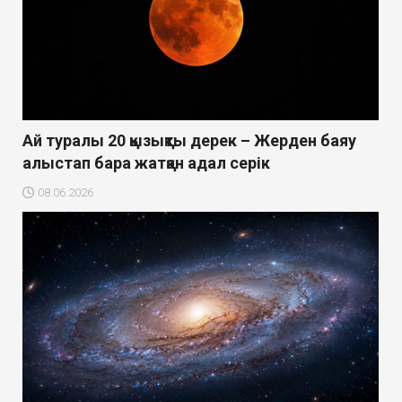
Ай туралы 20 қызықты дерек – Жерден баяу
алыстап бара жатқан адал серік
08.06.2026