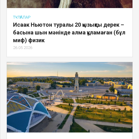
ТҰЛҒАЛАР
Исаак Ньютон туралы 20 қызықты дерек –
басына шын мәнінде алма құламаған (бұл
миф) физик
26.05.2026