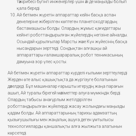
тәжірибесі бүгінгі инженерлер үшін әлі де маңызды болып
қала береді.
Ай бетімен жүретін аппараттар кейін басқа аспан
денелеріне жіберілген көптеген планетоходтардың
бастамашысы болды. Олардың жұмыс қағидаттары
кейінгі роботтандырылған жүйелердің негізіне айналды.
Осындай құрылғылар Марсты және Күн жүйесінің басқа
нысандарын зерттеді. Сондықтан алғашқы ай
аппараттары ғаламшараралық робот техникасының
дамуына зор үлес қосты.
Ай бетімен жүретін аппараттар күрделі ғылыми зерттеулерді
Жерден өте алыс қашықтықта да жүргізуге болатынын
дәлелдеді. Бұл машиналар ғарышты игерудің жаңа парағын
ашып, Ай туралы бірегей мәліметтер алуға мүмкіндік берді.
Олардың табысы анағұрлым жетілдірілген
роботтандырылған жүйелерді жасау жолындағы маңызды
қадам болды. Ай аппараттарының тарихы адамзаттың
қызығушылығы мен жаңалық ашуға деген ұмтылысы
технологияларды қаншалықты алға жылжыта алатынын
көрсетеді.