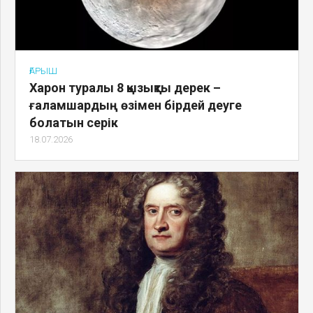
ҒАРЫШ
Харон туралы 8 қызықты дерек –
ғаламшардың өзімен бірдей деуге
болатын серік
18.07.2026