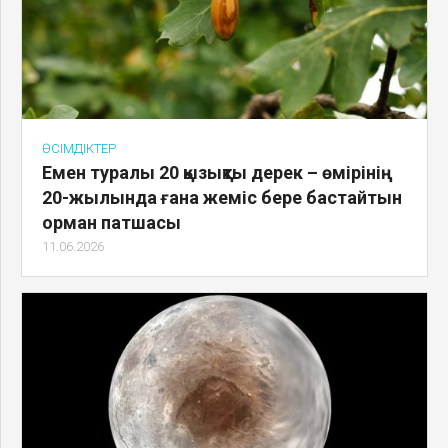
ӨСІМДІКТЕР
Емен туралы 20 қызықты дерек – өмірінің
20-жылында ғана жеміс бере бастайтын
орман патшасы
11.06.2026