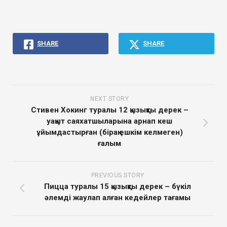
SHARE
SHARE
NEXT STORY
Стивен Хокинг туралы 12 қызықты дерек –
уақыт саяхатшыларына арнап кеш
ұйымдастырған (бірақ ешкім келмеген)
ғалым
PREVIOUS STORY
Пицца туралы 15 қызықты дерек – бүкіл
әлемді жаулап алған кедейлер тағамы