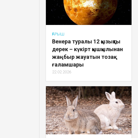
ҒАРЫШ
Венера туралы 12 қызықты
дерек – күкірт қышқылынан
жаңбыр жауатын тозақ
ғаламшары
22.02.2026