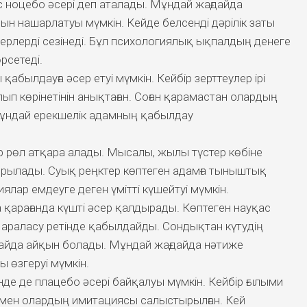
 ноцебо әсері деп аталады. Мұндай жағдайда
ын нашарлатуы мүмкін. Кейде белсенді дәрілік заты
рлерді сезінеді. Бұл психологиялық ықпалдың денеге
рсетеді.
абылдауға әсер етуі мүмкін. Кейбір зерттеулер ірі
лып көрінетінін анықтаған. Соған қарамастан олардың
ұндай ерекшелік адамның қабылдау
бір рөл атқара алады. Мысалы, жылы түстер көбіне
ырылады. Суық реңктер көптеген адамға тыныштық
ялар емдеуге деген үмітті күшейтуі мүмкін.
 қарағанда күшті әсер қалдырады. Көптеген науқас
араласу ретінде қабылдайды. Сондықтан күтудің
қайда айқын болады. Мұндай жағдайда нәтиже
 өзгеруі мүмкін.
інде де плацебо әсері байқалуы мүмкін. Кейбір ғылыми
 мен олардың имитациясы салыстырылған. Кей