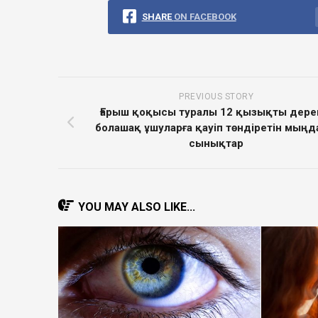
SHARE
ON FACEBOOK
PREVIOUS STORY
Ғарыш қоқысы туралы 12 қызықты дере
болашақ ұшуларға қауіп төндіретін мыңд
сынықтар
YOU MAY ALSO LIKE...