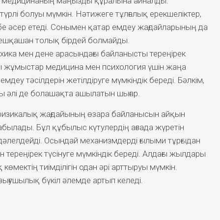
и медицинаның маңызды құралына айналды.
түрлі болуы мүмкін. Нәтижеге тұлғалық ерекшеліктер,
ибе әсер етеді. Сонымен қатар емдеу жағдайларының да
ешқашан толық бірдей болмайды.
ихика мен дене арасындағы байланысты тереңірек
ағы жұмыстар медицина мен психология үшін жаңа
емдеу тәсілдерін жетілдіруге мүмкіндік береді. Бәлкім,
ы әлі де болашақта ашылатын шығар.
физикалық жағдайының өзара байланысын айқын
абылады. Бұл құбылыс күтулердің ағзада жүретін
 дәлелдейді. Осындай механизмдерді ғылыми тұрғыдан
н тереңірек түсінуге мүмкіндік береді. Алдағы жылдары
мектің тиімділігін одан әрі арттыруы мүмкін.
ығушылық бүкіл әлемде артып келеді.