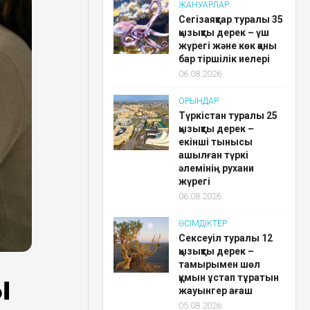
ЖАНУАРЛАР
Сегізаяқтар туралы 35
қызықты дерек – үш
жүрегі және көк қаны
бар тіршілік иелері
06.08.2026
ОРЫНДАР
Түркістан туралы 25
қызықты дерек –
екінші тынысы
ашылған түркі
әлемінің рухани
жүрегі
06.08.2026
ӨСІМДІКТЕР
Сексеуіл туралы 12
қызықты дерек –
тамырымен шөл
ы
құмын ұстап тұратын
жауынгер ағаш
05.08.2026