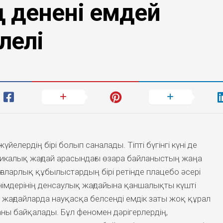
ң денені емдей
лелі
жүйелердің бірі болып саналады. Тіпті бүгінгі күні де
зикалық жағдай арасындағы өзара байланыстың жаңа
ңғаларлық құбылыстардың бірі ретінде плацебо әсері
німдерінің денсаулық жағдайына қаншалықты күшті
р жағдайларда науқасқа белсенді емдік заты жоқ құрал
аны байқалады. Бұл феномен дәрігерлердің,