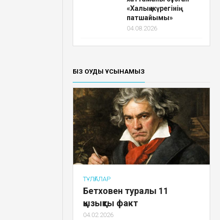
«Халық жүрегінің
патшайымы»
04.08.2026
БІЗ ОҚУДЫ ҰСЫНАМЫЗ
ТҰЛҒАЛАР
Бетховен туралы 11
қызықты факт
04.02.2026