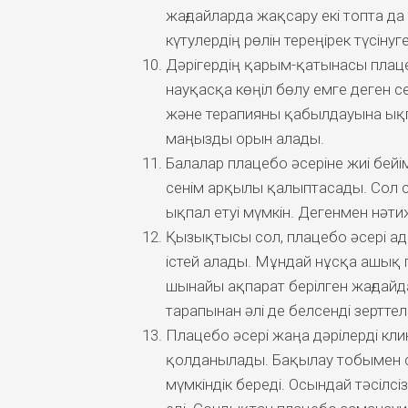
жағдайларда жақсару екі топта да 
күтулердің рөлін тереңірек түсінуг
Дәрігердің қарым-қатынасы плацебо
науқасқа көңіл бөлу емге деген 
және терапияны қабылдауына ықп
маңызды орын алады.
Балалар плацебо әсеріне жиі бейім
сенім арқылы қалыптасады. Сол с
ықпал етуі мүмкін. Дегенмен нәт
Қызықтысы сол, плацебо әсері ад
істей алады. Мұндай нұсқа ашық п
шынайы ақпарат берілген жағдайд
тарапынан әлі де белсенді зерттел
Плацебо әсері жаңа дәрілерді кли
қолданылады. Бақылау тобымен са
мүмкіндік береді. Осындай тәсілсі