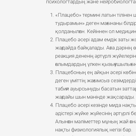
психологтардың және нейробиологтар
«Плацебо» термині латын тіліне
тудырамын» деген мағынаны білдір
қолданылған. Кейіннен ол медици
Плацебо әсері адам емдік заты жо
жағдайда байқалады. Ағза дәрінің 
реакция дененің әртүрлі жүйелері
ғалымдардың үлкен қызығушылығы
Плацебоның ең айқын әсері көбін
деген үміттің жағымсыз сезімдерд
табиғи ауырсынуды басатын затт
жағдайы шын мәнінде жақсарады.
Плацебо әсері кезінде мида нақты
әдістері жүйке жүйесінің әртүрлі бө
Алынған мәліметтер мұның жай ғана
нақты физиологиялық негізі бар.