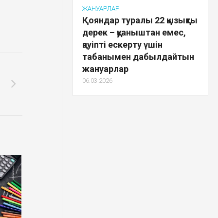
ЖАНУАРЛАР
Қояндар туралы 22 қызықты
дерек – қуаныштан емес,
қауіпті ескерту үшін
табанымен дабылдайтын
жануарлар
06.03.2026