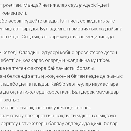
тіркелген. Мұндай нәтижелер сауығу үдерісіндегі
е көмектесті.
 әсерін күшейте алады. Ізгі ниет, сенімділік және
сенімді арттырады. Бұл адамның эмоциялық жағдайына
ал етеді. Сондықтан қарым-қатынас медицинада
 келеді. Олардың күтулері көбіне ересектерге деген
ебепті оң көзқарас олардың жағдайына күштірек
иже көптеген факторға байланысты болады.
ам белсенді заттың жоқ екенін білген кезде де жұмыс
лацебо деп аталады. Кейбір зерттеулер науқастарға
а да оң нәтижелерді көрсеткен. Бұл дерек мамандар
іп жатыр.
никалық сынақтан өткізу кезінде кеңінен
лыстыру препараттың нақты тиімділігін анықтауға
з зерттеу нәтижелерін бағалау әлдеқайда қиын болар