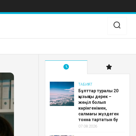
ТАБИҒАТ
Бұлттар туралы 20
қызықты дерек –
жеңіл болып
көрінгенімен,
салмағы жүздеген
тонна тартатын бу
07.08.2026