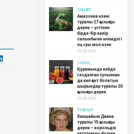
ТАБИҒАТ
Амазонка өзені
туралы 27 қызықты
дерек – үстінен
бірде-бір көпір
салынбаған әлемдегі
ең суы мол өзен
05.08.2026
ТАМАҚ
Құрамында кейде
газдалған сусыннан
да көп қант болатын
шырындар туралы 20
қызықты дерек
05.08.2026
ТҰЛҒАЛАР
Ханшайым Диана
туралы 15 қызықты
дерек – корольдік
хаттаманы бұзған