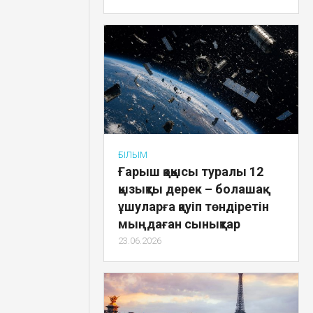
ҒЫЛЫМ
Ғарыш қоқысы туралы 12
қызықты дерек – болашақ
ұшуларға қауіп төндіретін
мыңдаған сынықтар
23.06.2026