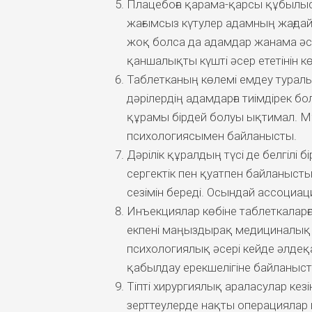
Плацебоға қарама-қарсы құбылыс
жағымсыз күтулер адамның жағдай
жоқ болса да адамдар жанама әсе
қаншалықты күшті әсер ететінін кө
Таблетканың көлемі емдеу туралы қ
дәрілердің адамдарға тиімдірек бо
құрамы бірдей болуы ықтимал. М
психологиясымен байланысты.
Дәрілік құралдың түсі де белгілі 
сергектік пен қуатпен байланыст
сезімін береді. Осындай ассоциаци
Инъекциялар көбіне таблеткаларға
екпені маңыздырақ медициналық 
психологиялық әсері кейде әлде
қабылдау ерекшелігіне байланысты
Тіпті хирургиялық араласулар кез
зерттеулерде нақты операциялар