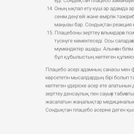
еді. Сондықтан плацебо заманау
Оның ықпал ету күші әр адамда әр
сенім деңгейі және өмірлік тәжір
маңызы бар. Сондықтан реакция 
Плацебоны зерттеу ғалымдарға пс
түсінуге көмектеседі. Осы салад
мүмкіндіктер ашады. Алынған білім 
бұл құбылыстың көптеген құпияс
Плацебо әсері адамның санасы мен 
көрсететін мысалдардың бірі болып т
көптеген үдеріске әсер ете алатынын
зерттеу денсаулық пен сауығу табиғаты
жасалатын жаңалықтар медициналық кө
Сондықтан плацебо әсеріне деген қыз