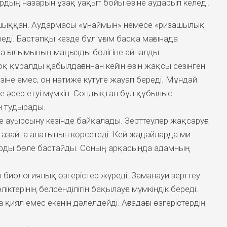
дың назарын ұзақ уақыт бойы өзіне аударып келеді.
н шыққан. Аудармасы «ұнаймын» немесе «ризашылық
еді. Бастапқы кезде бұл ұғым басқа мағынада
на ғылымының маңызды бөлігіне айналды.
қ құралды қабылдағаннан кейін өзін жақсы сезінген
өзіне емес, оң нәтиже күтуге жауап береді. Мұндай
не әсер етуі мүмкін. Сондықтан бұл құбылыс
н тудырады.
е ауырсыну кезінде байқалады. Зерттеулер жақсаруға
і азайта алатынын көрсетеді. Кей жағдайларда ми
арды бөле бастайды. Соның арқасында адамның
 биологиялық өзгерістер жүреді. Заманауи зерттеу
ліктерінің белсенділігін бақылауға мүмкіндік береді.
 қиял емес екенін дәлелдейді. Ағзадағы өзгерістердің