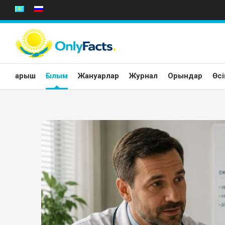
Skip
to
content
Ғарыш
Ғылым
Жануарлар
Журнал
Орындар
Өсі