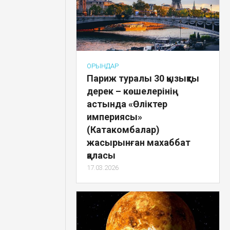
ОРЫНДАР
Париж туралы 30 қызықты
дерек – көшелерінің
астында «Өліктер
империясы»
(Катакомбалар)
жасырынған махаббат
қаласы
17.03.2026