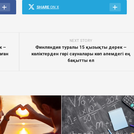
SHARE
ON X
NEXT STORY
к –
Финляндия туралы 15 қызықты дерек –
аған
көліктерден гөрі сауналары көп әлемдегі ең
бақытты ел