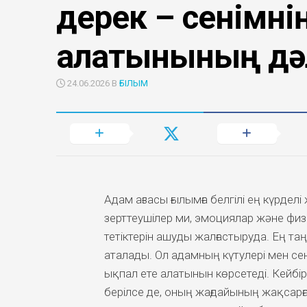
дерек – сенімні
алатынының дә
24.06.2026 В
ҒЫЛЫМ
Адам ағзасы ғылымға белгілі ең күрделі 
зерттеушілер ми, эмоциялар және фи
тетіктерін ашуды жалғастыруда. Ең та
аталады. Ол адамның күтулері мен се
ықпал ете алатынын көрсетеді. Кейбі
берілсе де, оның жағдайының жақсарғ