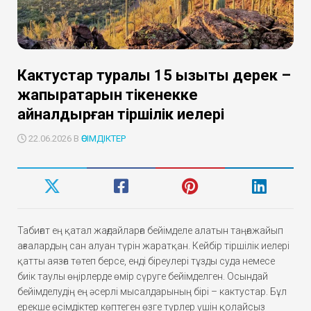
Кактустар туралы 15 қызықты дерек –
жапырақтарын тікенекке
айналдырған тіршілік иелері
22.06.2026 В
ӨСІМДІКТЕР
Табиғат ең қатал жағдайларға бейімделе алатын таңғажайып
ағзалардың сан алуан түрін жаратқан. Кейбір тіршілік иелері
қатты аязға төтеп берсе, енді біреулері тұзды суда немесе
биік таулы өңірлерде өмір сүруге бейімделген. Осындай
бейімделудің ең әсерлі мысалдарының бірі – кактустар. Бұл
ерекше өсімдіктер көптеген өзге түрлер үшін қолайсыз