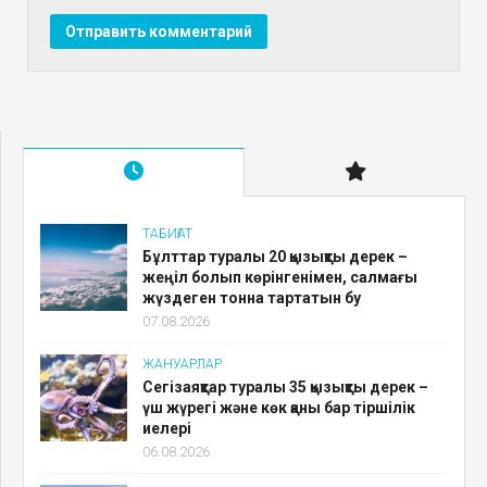
ТАБИҒАТ
Бұлттар туралы 20 қызықты дерек –
жеңіл болып көрінгенімен, салмағы
жүздеген тонна тартатын бу
07.08.2026
ЖАНУАРЛАР
Сегізаяқтар туралы 35 қызықты дерек –
үш жүрегі және көк қаны бар тіршілік
иелері
06.08.2026