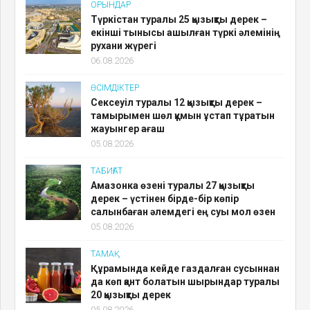
ОРЫНДАР
Түркістан туралы 25 қызықты дерек –
екінші тынысы ашылған түркі әлемінің
рухани жүрегі
06.08.2026
ӨСІМДІКТЕР
Сексеуіл туралы 12 қызықты дерек –
тамырымен шөл құмын ұстап тұратын
жауынгер ағаш
05.08.2026
ТАБИҒАТ
Амазонка өзені туралы 27 қызықты
дерек – үстінен бірде-бір көпір
салынбаған әлемдегі ең суы мол өзен
05.08.2026
ТАМАҚ
Құрамында кейде газдалған сусыннан
да көп қант болатын шырындар туралы
20 қызықты дерек
05.08.2026