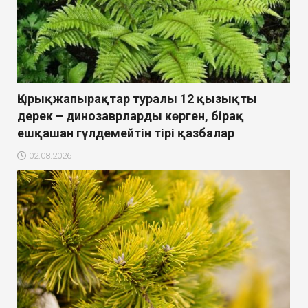
Қырықжапырақтар туралы 12 қызықты
дерек – динозаврларды көрген, бірақ
ешқашан гүлдемейтін тірі қазбалар
02.08.2026