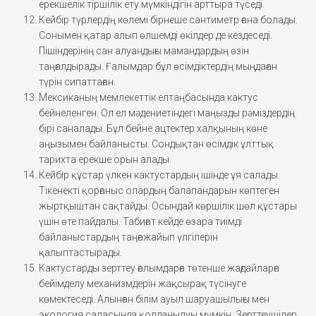
ерекшелік тіршілік ету мүмкіндігін арттыра түседі.
Кейбір түрлердің көлемі бірнеше сантиметр ғана болады.
Сонымен қатар алып өлшемді өкілдер де кездеседі.
Пішіндерінің сан алуандығы мамандардың өзін
таңғалдырады. Ғалымдар бұл өсімдіктердің мыңдаған
түрін сипаттаған.
Мексиканың мемлекеттік елтаңбасында кактус
бейнеленген. Ол ел мәдениетіндегі маңызды рәміздердің
бірі саналады. Бұл бейне ацтектер халқының көне
аңызымен байланысты. Сондықтан өсімдік ұлттық
тарихта ерекше орын алады.
Кейбір құстар үлкен кактустардың ішінде ұя салады.
Тікенекті қорғаныс олардың балапандарын көптеген
жыртқыштан сақтайды. Осындай көршілік шөл құстары
үшін өте пайдалы. Табиғат кейде өзара тиімді
байланыстардың таңғажайып үлгілерін
қалыптастырады.
Кактустарды зерттеу ғалымдарға төтенше жағдайларға
бейімделу механизмдерін жақсырақ түсінуге
көмектеседі. Алынған білім ауыл шаруашылығы мен
экология саласында қолданылуы мүмкін. Зерттеушілер