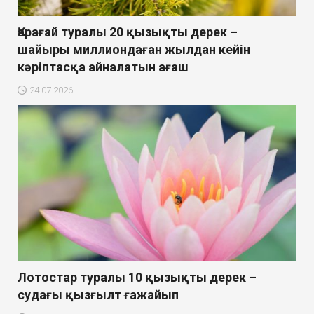
Қарағай туралы 20 қызықты дерек –
шайыры миллиондаған жылдан кейін
кәріптасқа айналатын ағаш
24.07.2026
Лотостар туралы 10 қызықты дерек –
судағы қызғылт ғажайып