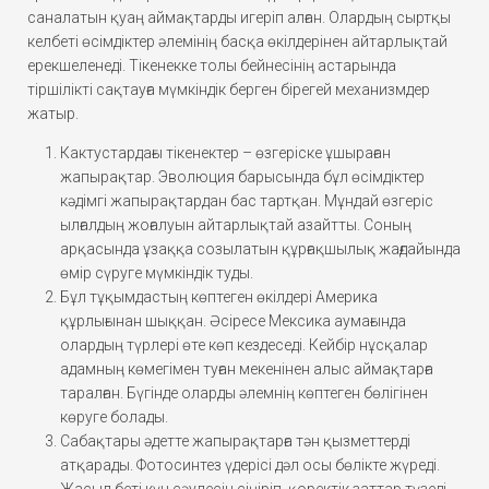
саналатын қуаң аймақтарды игеріп алған. Олардың сыртқы
келбеті өсімдіктер әлемінің басқа өкілдерінен айтарлықтай
ерекшеленеді. Тікенекке толы бейнесінің астарында
тіршілікті сақтауға мүмкіндік берген бірегей механизмдер
жатыр.
Кактустардағы тікенектер – өзгеріске ұшыраған
жапырақтар. Эволюция барысында бұл өсімдіктер
кәдімгі жапырақтардан бас тартқан. Мұндай өзгеріс
ылғалдың жоғалуын айтарлықтай азайтты. Соның
арқасында ұзаққа созылатын құрғақшылық жағдайында
өмір сүруге мүмкіндік туды.
Бұл тұқымдастың көптеген өкілдері Америка
құрлығынан шыққан. Әсіресе Мексика аумағында
олардың түрлері өте көп кездеседі. Кейбір нұсқалар
адамның көмегімен туған мекенінен алыс аймақтарға
таралған. Бүгінде оларды әлемнің көптеген бөлігінен
көруге болады.
Сабақтары әдетте жапырақтарға тән қызметтерді
атқарады. Фотосинтез үдерісі дәл осы бөлікте жүреді.
Жасыл беті күн сәулесін сіңіріп, қоректік заттар түзеді.