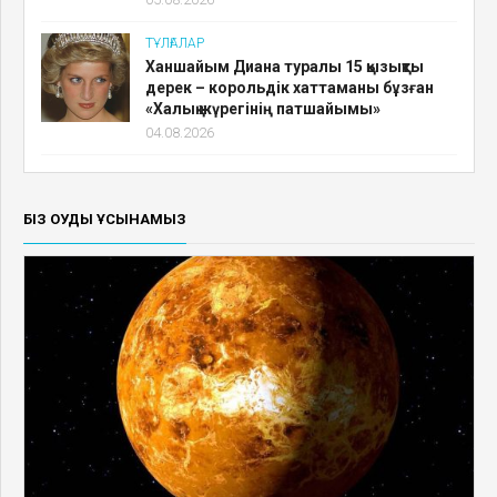
ТҰЛҒАЛАР
Ханшайым Диана туралы 15 қызықты
дерек – корольдік хаттаманы бұзған
«Халық жүрегінің патшайымы»
04.08.2026
БІЗ ОҚУДЫ ҰСЫНАМЫЗ