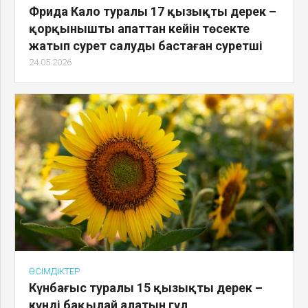
Фрида Кало туралы 17 қызықты дерек –
қорқынышты апаттан кейін төсекте
жатып сурет салуды бастаған суретші
24.05.2026
ӨСІМДІКТЕР
Күнбағыс туралы 15 қызықты дерек –
күнді бақылай алатын гүл