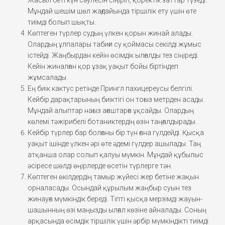
Мұндай шешім шөл жағдайында тіршілік ету үшін өте
тиімді болып шықты.
Көптеген түрлер судың үлкен қорын жинай алады.
Олардың ұлпалары табиғи су қоймасы секілді жұмыс
істейді. Жаңбырдан кейін өсімдік ылғалды тез сіңіреді.
Кейін жиналған қор ұзақ уақыт бойы біртіндеп
жұмсалады.
Ең биік кактус ретінде Прингл пахицереусы белгілі.
Кейбір дарақтарының биіктігі он тоғыз метрден асады.
Мұндай алыптар нағыз ағаштарға ұқсайды. Олардың
көлемі тәжірибелі ботаниктердің өзін таңғалдырады.
Кейбір түрлер бар болғаны бір түн ғана гүлдейді. Қысқа
уақыт ішінде үлкен әрі өте әдемі гүлдер ашылады. Таң
атқанша олар солып қалуы мүмкін. Мұндай құбылыс
әсіресе шөлді өңірлерде өсетін түрлерге тән.
Көптеген өкілдердің тамыр жүйесі жер бетіне жақын
орналасады. Осындай құрылым жаңбыр суын тез
жинауға мүмкіндік береді. Тіпті қысқа мерзімді жауын-
шашынның өзі маңызды ылғал көзіне айналады. Соның
арқасында өсімдік тіршілік үшін әрбір мүмкіндікті тиімді