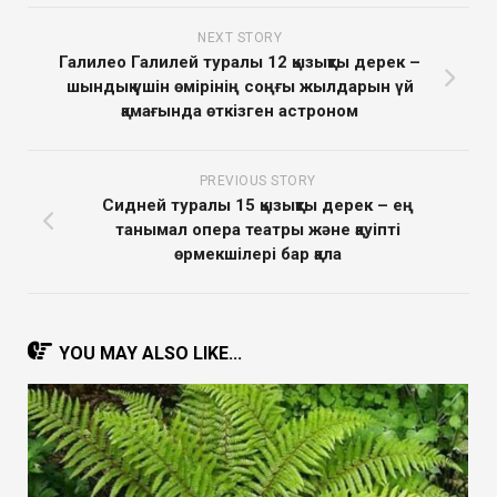
NEXT STORY
Галилео Галилей туралы 12 қызықты дерек –
шындық үшін өмірінің соңғы жылдарын үй
қамағында өткізген астроном
PREVIOUS STORY
Сидней туралы 15 қызықты дерек – ең
танымал опера театры және қауіпті
өрмекшілері бар қала
YOU MAY ALSO LIKE...