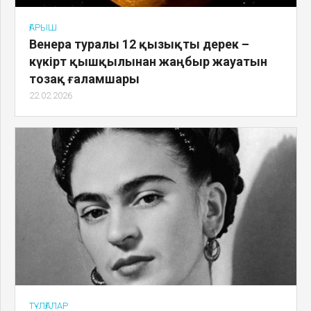
ҒАРЫШ
Венера туралы 12 қызықты дерек –
күкірт қышқылынан жаңбыр жауатын
тозақ ғаламшары
22.02.2026
ТҰЛҒАЛАР