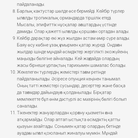
пайдаланады.
Барлық кактустар шөлде өсе бермейді. Кейбір түрлер
ылғалды тропикалық ормандарда тіршілік етеді.
Мысалы, эпифиттік нұсқалар ағаштардың үстінде
дамиды. Олар қажетті ылғалды қоршаған ортадан алады.
Кейбір дарақтар екі жүз жылдан астам өмір сүре алады.
Баяу өсу көбіне ұзақ ғұмырмен қатар жүреді. Ондаған
жылдар ішінде мұндай өсімдіктер жергілікті экожүйенің
маңызды бөлігіне айналады. Кей жағдайда олардың
жасы бірнеше ұрпақтың тарихымен шамалас болады.
Жекелеген түрлердің жемістері тағам ретінде
пайдаланылады. Әсіресе опунция кеңінен танымал.
Оның тәтті жемістері сусындар, десерттер және басқа
да тағамдар дайындауға қолданылады. Бірқатар
мемлекетте бұл өнім дәстүрлі ас мәзірінің бөлігі болып
саналады.
Тікенектер жануарлардан қорғану қызметін ғана
атқармайды. Олар аптап ыстықта өсімдіктің қатты
қызуын азайтады. Сонымен қатар олардың бетінде
ауадағы ылғал қоюланып жиналуы мүмкін. Мұндай