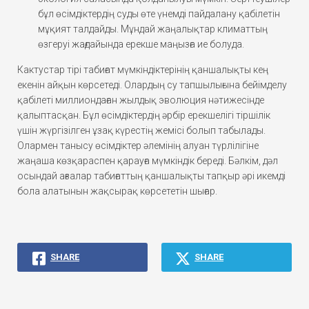
бұл өсімдіктердің суды өте үнемді пайдалану қабілетін
мұқият талдайды. Мұндай жаңалықтар климаттың
өзгеруі жағдайында ерекше маңызға ие болуда.
Кактустар тірі табиғат мүмкіндіктерінің қаншалықты кең
екенін айқын көрсетеді. Олардың су тапшылығына бейімделу
қабілеті миллиондаған жылдық эволюция нәтижесінде
қалыптасқан. Бұл өсімдіктердің әрбір ерекшелігі тіршілік
үшін жүргізілген ұзақ күрестің жемісі болып табылады.
Олармен танысу өсімдіктер әлемінің алуан түрлілігіне
жаңаша көзқараспен қарауға мүмкіндік береді. Бәлкім, дәл
осындай ағзалар табиғаттың қаншалықты тапқыр әрі икемді
бола алатынын жақсырақ көрсететін шығар.
SHARE
SHARE