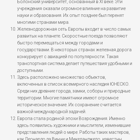
Болонский университет, основанный в XI веке. Эти
учреждения оказали огромное влияние на развитие
науки и образования. Их опыт позднее был перенят
многими странами мира.
Железнодорожная сеть Европы входит в число самых
развитых на планете. Скоростные поезда позволяют
быстро перемещаться между городами и
государствами. В некоторых странах железная дорога
конкурирует с авиацией по популярности. Такая
транспортная система делает путешествия удобными и
доступными.
Здесь расположено множество объектов,
включенных в список всемирного наследия ЮНЕСКО.
Среди них древние города, замки, соборы и природные
территории. Многие памятники имеют огромное
историческое значение. Их сохранение считается
важной международной задачей.
Европа стала родиной эпохи Возрождения. Именно
здесь появились художники и мыслители, изменившие
представления людей о мире. Работы таких мастеров,
как Леонардо да Винчи и Микеланджело, известны