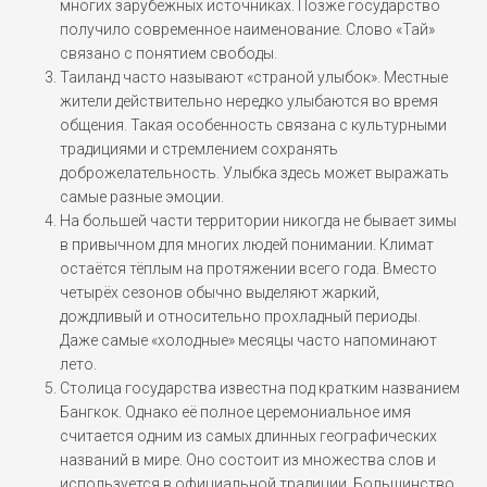
многих зарубежных источниках. Позже государство
получило современное наименование. Слово «Тай»
связано с понятием свободы.
Таиланд часто называют «страной улыбок». Местные
жители действительно нередко улыбаются во время
общения. Такая особенность связана с культурными
традициями и стремлением сохранять
доброжелательность. Улыбка здесь может выражать
самые разные эмоции.
На большей части территории никогда не бывает зимы
в привычном для многих людей понимании. Климат
остаётся тёплым на протяжении всего года. Вместо
четырёх сезонов обычно выделяют жаркий,
дождливый и относительно прохладный периоды.
Даже самые «холодные» месяцы часто напоминают
лето.
Столица государства известна под кратким названием
Бангкок. Однако её полное церемониальное имя
считается одним из самых длинных географических
названий в мире. Оно состоит из множества слов и
используется в официальной традиции. Большинство