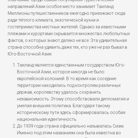
направлений Азии особое место занимает Таиланд.
Миллионы путешественников ежегодно приезжают сюда
ради тёплого климата, экзотической кухни и
гостеприимства местных жителей. Однако за известными
пляжами и курортами скрывается множество любопытных
фактов, о которых знают далеко не все. Эта удивительная
страна способна удивить даже тех, кто уже не раз бывал в
Юго-Восточной Азии.
Таиланд является единственным государством Юго-
Восточной Азии, которое никогда не было
европейской колонией. В то время как соседние
территории находились под контролем различных
держав, королевству удалось сохранить
независимость. Этому способствовали дипломатия и
умелая внешняя политика. Благодаря такому
историческому пути здесь сформировалась особая
национальная идентичность.
До 1939 года страна официально называлась Сиам.
Именно под этим названием она была известна во