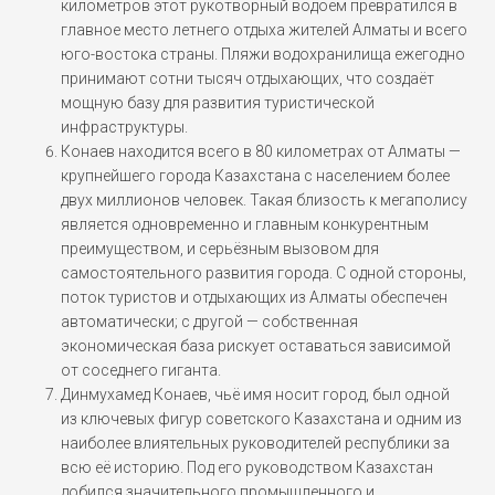
километров этот рукотворный водоём превратился в
главное место летнего отдыха жителей Алматы и всего
юго-востока страны. Пляжи водохранилища ежегодно
принимают сотни тысяч отдыхающих, что создаёт
мощную базу для развития туристической
инфраструктуры.
Конаев находится всего в 80 километрах от Алматы —
крупнейшего города Казахстана с населением более
двух миллионов человек. Такая близость к мегаполису
является одновременно и главным конкурентным
преимуществом, и серьёзным вызовом для
самостоятельного развития города. С одной стороны,
поток туристов и отдыхающих из Алматы обеспечен
автоматически; с другой — собственная
экономическая база рискует оставаться зависимой
от соседнего гиганта.
Динмухамед Конаев, чьё имя носит город, был одной
из ключевых фигур советского Казахстана и одним из
наиболее влиятельных руководителей республики за
всю её историю. Под его руководством Казахстан
добился значительного промышленного и