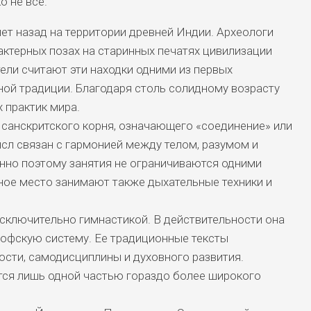
о не все.
лет назад на территории древней Индии. Археологи
актерных позах на старинных печатях цивилизации
ли считают эти находки одними из первых
ой традиции. Благодаря столь солидному возрасту
 практик мира.
 санскритского корня, означающего «соединение» или
сл связан с гармонией между телом, разумом и
нно поэтому занятия не ограничиваются одними
ое место занимают также дыхательные техники и
сключительно гимнастикой. В действительности она
офскую систему. Ее традиционные тексты
сти, самодисциплины и духовного развития.
ся лишь одной частью гораздо более широкого