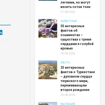
легкими, но могут
весить сотни тонн
07.08.2026
ЖИВОТНЫЕ
35 интересных
фактов об
осьминогах –
существах с тремя
сердцами и голубой
кровью
06.08.2026
МЕСТА
25 интересных
фактов о Туркестане
– духовном сердце
тюркского мира,
переживающем
второе рождение
06.08.2026
РАСТЕНИЯ