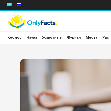
Перейти
к
содержанию
Космос
Наука
Животные
Журнал
Места
Раст