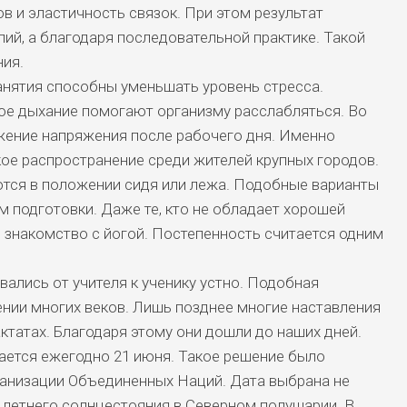
в и эластичность связок. При этом результат
илий, а благодаря последовательной практике. Такой
ия.
анятия способны уменьшать уровень стресса.
е дыхание помогают организму расслабляться. Во
жение напряжения после рабочего дня. Именно
ое распространение среди жителей крупных городов.
ся в положении сидя или лежа. Подобные варианты
 подготовки. Даже те, кто не обладает хорошей
 знакомство с йогой. Постепенность считается одним
вались от учителя к ученику устно. Подобная
нии многих веков. Лишь позднее многие наставления
ктатах. Благодаря этому они дошли до наших дней.
ется ежегодно 21 июня. Такое решение было
рганизации Объединенных Наций. Дата выбрана не
 летнего солнцестояния в Северном полушарии. В