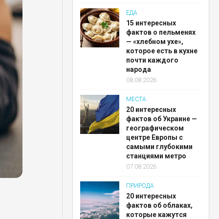
ЕДА
15 интересных
фактов о пельменях
— «хлебном ухе»,
которое есть в кухне
почти каждого
народа
08.08.2026
МЕСТА
20 интересных
фактов об Украине —
географическом
центре Европы с
самыми глубокими
станциями метро
07.08.2026
ПРИРОДА
20 интересных
фактов об облаках,
которые кажутся