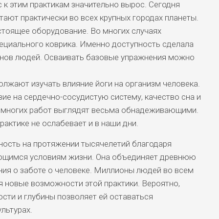
 к этим практикам значительно вырос. Сегодня
ают практически во всех крупных городах планеты.
стоящее оборудование. Во многих случаях
ециального коврика. Именно доступность сделала
онов людей. Осваивать базовые упражнения можно
лжают изучать влияние йоги на организм человека.
ие на сердечно-сосудистую систему, качество сна и
 многих работ выглядят весьма обнадеживающими.
рактике не ослабевает и в наши дни.
ность на протяжении тысячелетий благодаря
ющимся условиям жизни. Она объединяет древнюю
ия о заботе о человеке. Миллионы людей во всем
 новые возможности этой практики. Вероятно,
сти и глубины позволяет ей оставаться
льтурах.