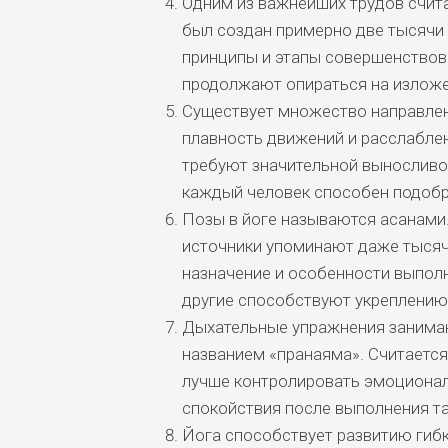
Одним из важнейших трудов счита
был создан примерно две тысячи 
принципы и этапы совершенствов
продолжают опираться на изложе
Существует множество направлен
плавность движений и расслабле
требуют значительной выносливо
каждый человек способен подобр
Позы в йоге называются асанами.
источники упоминают даже тысяч
назначение и особенности выполн
другие способствуют укреплени
Дыхательные упражнения занимают
названием «пранаяма». Считается
лучше контролировать эмоциона
спокойствия после выполнения та
Йога способствует развитию гибк