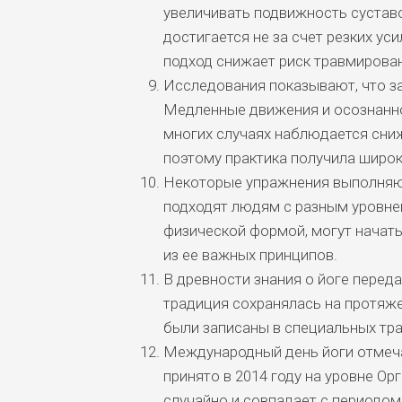
увеличивать подвижность суставо
достигается не за счет резких ус
подход снижает риск травмирован
Исследования показывают, что з
Медленные движения и осознанно
многих случаях наблюдается сни
поэтому практика получила широк
Некоторые упражнения выполняют
подходят людям с разным уровнем
физической формой, могут начать
из ее важных принципов.
В древности знания о йоге переда
традиция сохранялась на протяже
были записаны в специальных тра
Международный день йоги отмеча
принято в 2014 году на уровне О
случайно и совпадает с периодом