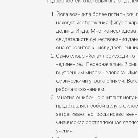
подробностей, о которых знают далек
Йога возникла более пяти тысяч 
находят изображения фигур в хар
долины Инда. Многие исследовате
свидетельств существования данн
она относится к числу древнейших
Само слово «йога» происходит от
«единение». Первоначальный смы
внутренним миром человека. Име
физическими упражнениями. Важн
работа с сознанием.
Многие ошибочно считают йогу и
представляет собой целую филос
затрагивают вопросы нравственно
Физическая составляющая являет
учения.