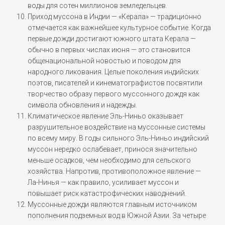
воды для сотен миллионов земледельцев.
Приход муссона в Индии — «Керала» — традиционно
отмечается как важнейшее культурное событие. Когда
первые дожди достигают южного штата Керала —
обычно в первых числах июня — это становится
общенациональной новостью и поводом для
народного ликования. Целые поколения индийских
поэтов, писателей и кинематографистов посвятили
творчество образу первого муссонного дождя как
символа обновления и надежды.
Климатическое явление Эль-Ниньо оказывает
разрушительное воздействие на муссонные системы
по всему миру. В годы сильного Эль-Ниньо индийский
муссон нередко ослабевает, принося значительно
меньше осадков, чем необходимо для сельского
хозяйства. Напротив, противоположное явление —
Ла-Нинья — как правило, усиливает муссон и
повышает риск катастрофических наводнений.
Муссонные дожди являются главным источником
пополнения подземных вод в Южной Азии. За четыре