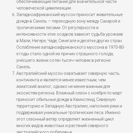
обеспечивающие питание для значительной части
человеческой цивилизации.
Западноафриканский муссон приносит живительные
дожди в Сахель — переходную зону между Сахарой и
тропическими лесами. От регулярности и
интенсивности этих осадков зависит судьба урожаев
в Мали, Нигере, Чаде, Сенегале и десятке других стран.
Ослабление западноафриканского муссона в 1970-80-
е годы стало одной из причин страшного голода,
унёсшего жизни сотен тысяч человек в регионе
Сахель.
Австралийский муссон охватывает северную часть
континента и является менее известным, чем
азиатский аналог, однако не менее важным для
экосистем региона. Влажный сезон с ноября по март
приносит обильные дожди в Квинсленд, Северную
территорию и Западную Австралию, наполняя реки и
поддерживая уникальные тропические леса. Именно
этот сезонный ветер определяет жизненный цикл
многих видов животных и растений северного
австралийского побережья.