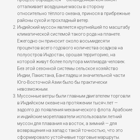
отталкивает воздушные массы в сторону
относительно тёплого океана, принося в прибрежные
районы сухой и прохладный ветер.
Индийский муссон является крупнейшей по масштабу
климатической системой такого рода на планете.
Ежегодно он приносит около восьмидесяти
процентов всего годового количества осадков на
полуостров Индостан, орошая территорию, на
которой живут более полутора миллиарда человек.
Без этой сезонной системы сельское хозяйство
Индии, Пакистана, Бангладеш и значительной части
Юго-Восточной Азии было бы практически
невозможным.
Муссонные ветры были главным двигателем торговли
в Индийском океане на протяжении тысяч лет —
задолго до появления механического флота. Арабские
и индийские мореплаватели использовали летний
муссон для плавания на восток, а зимний — для
возвращения на запад с такой точностью, что это
сформировало устойчивые торговые маршруты.