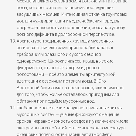
месяца влажного сезона земля должна впитать запас
воды, которого хватит на восемь последующих
засушливых месяцев. Интенсивная откачка грунтовых
вод для нужд ирригации и водоснабжения городов
опережает скорость их пополнения, создавая угрозу
водного дефицита в долгосрочной перспективе.
Архитектура традиционных жилищ в муссонных
регионах тысячелетиями приспосабливалась к
требованиям влажного и сухого сезонов
одновременно. Широкие навесы крыш, высокие
фундаменты, открытые галереи и дворы с
водостоками — всё это элементы архитектурной
адаптации к сезонным потокам воды. В Юго-
Восточной Азии дома на сваях возводились именно
для того, чтобы жильё оставалось пригодным для
обитания при подъёме муссонных вод.
Глобальное потепление нарушает привычные ритмы
муссонных систем — учёные фиксируют смещение
сроков, неравномерность осадков и увеличение числа
экстремальных событий. Более высокая температура
океанских поверхностей насыщает атмосферу