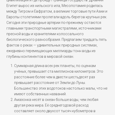
Египет вырос из нильского ила, Месопотамия родилась
между Тигром и Евфратом, а великие торговые пути Азии и
Европы столетиями пролегали вдоль берегов крупных рек.
Сегодня эти природные артерии по-прежнему остаются
главными транспортными магистралями, источниками
пресной воды и хранителями колоссального
биологического разнообразия. Предлагаем тридцать пять
фактов о реках — удивительных природных системах,
ежедневно перемещающих миллиарды тонн воды из
глубины континентов в мировой океан.
Суммарная длина всех рек планеты, по оценкам
учёных, превышает ста миллионов километров. Это
расстояние более чем в двести шестьдесят раз
превышает расстояние от Земли до Луны.
Большинство этих водотоков настолько малы, что не
имеют собственных названий.
Амазонка несёт в океан больше воды, чем любая
другая река мира. Её среднегодовой расход
составляет около двухсот тысяч кубометров в