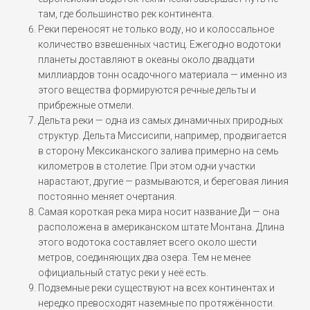
там, где большинство рек континента.
Реки переносят не только воду, но и колоссальное
количество взвешенных частиц. Ежегодно водотоки
планеты доставляют в океаны около двадцати
миллиардов тонн осадочного материала — именно из
этого вещества формируются речные дельты и
прибрежные отмели.
Дельта реки — одна из самых динамичных природных
структур. Дельта Миссисипи, например, продвигается
в сторону Мексиканского залива примерно на семь
километров в столетие. При этом одни участки
нарастают, другие — размываются, и береговая линия
постоянно меняет очертания.
Самая короткая река мира носит название Ди — она
расположена в американском штате Монтана. Длина
этого водотока составляет всего около шести
метров, соединяющих два озера. Тем не менее
официальный статус реки у неё есть.
Подземные реки существуют на всех континентах и
нередко превосходят наземные по протяжённости.