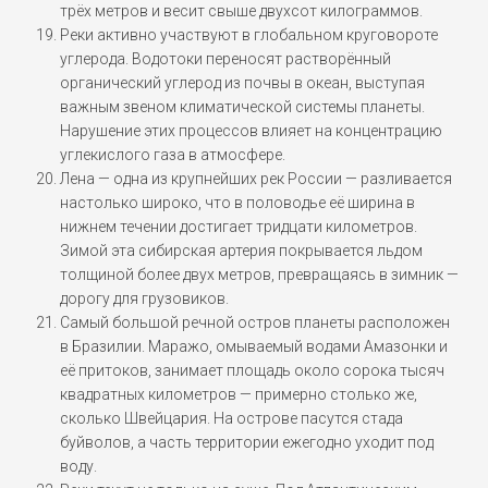
трёх метров и весит свыше двухсот килограммов.
Реки активно участвуют в глобальном круговороте
углерода. Водотоки переносят растворённый
органический углерод из почвы в океан, выступая
важным звеном климатической системы планеты.
Нарушение этих процессов влияет на концентрацию
углекислого газа в атмосфере.
Лена — одна из крупнейших рек России — разливается
настолько широко, что в половодье её ширина в
нижнем течении достигает тридцати километров.
Зимой эта сибирская артерия покрывается льдом
толщиной более двух метров, превращаясь в зимник —
дорогу для грузовиков.
Самый большой речной остров планеты расположен
в Бразилии. Маражо, омываемый водами Амазонки и
её притоков, занимает площадь около сорока тысяч
квадратных километров — примерно столько же,
сколько Швейцария. На острове пасутся стада
буйволов, а часть территории ежегодно уходит под
воду.