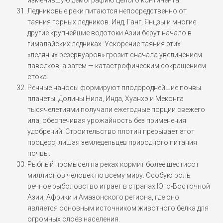
Ледниковые реки питаются непосредственно от
таяния горных ледников. Инд, Ганг, Янцзы и многие
другие крупнейшие водотоки Азии берут начало в
гималайских ледниках. Ускорение таяния этих
«ледяных резервуаров» грозит сначала увеличением
паводков, а затем — катастрофическим сокращением
стока.
Речные наносы формируют плодороднейшие почвы
планеты. Долины Нила, Инда, Хуанхэ и Меконга
тысячелетиями получали ежегодные порции свежего
ила, обеспечивая урожайность без применения
удобрений. Строительство плотин прерывает этот
процесс, лишая земледельцев природного питания
почвы.
Рыбный промысел на реках кормит более шестисот
миллионов человек по всему миру. Особую роль
речное рыболовство играет в странах Юго-Восточной
Азии, Африки и Амазонского региона, где оно
является основным источником животного белка для
огромных слоёв населения.