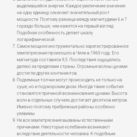
выделившейся энергии. Каждое увеличение значения
на одну единицу означает значительный рост
мощности. Поэтому разница между магнитудами 6 и 7
гораздо больше, чем кажется на первый взгляд.
Подобная особенность делает шкалу
логарифмической.
Самое мощное инструментально зарегистрированное
землетрясение произошло в Чили в 1960 году. Его
магнитуда составила 9,5. Последствия ощущались
далеко за пределами страны. Огромные волны цунами
достигли других континентов.
Подземные толчки могут происходить не только на
суше, но и под морским дном. Иногда такие события
становятся причиной возникновения цунами. Высота
волн в отдельных случаях достигает десятков метров.
Именно поэтому прибрежные районы особенно
уязвимы.
Не все землетрясения вызваны естественными
причинами. Некоторые колебания возникают
вследствие деятельности человека. К подобным