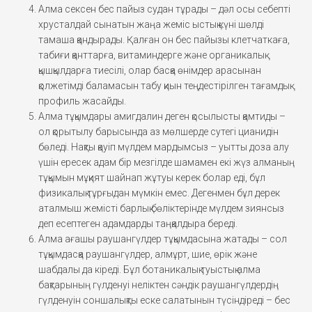
Алма сексен бес пайыз судан тұрады – дәл осы себепті
хрусталдай сынатын жаңа жеміс ыстық күні шөлді
тамаша қандырады. Қалған он бес пайызы клетчаткаға,
табиғи қанттарға, витаминдерге және органикалық
қышқылдарға тиесілі, олар басқа өнімдер арасынан
қолжетімді баламасын табу қиын теңдестірілген тағамдық
профиль жасайды.
Алма тұқымдары амигдалин деген қосылысты қамтиды –
ол қорытылу барысында аз мөлшерде сутегі цианидін
бөледі. Нақты қауіп мүлдем мардымсыз – уытты доза алу
үшін ересек адам бір мезгілде шамамен екі жүз алманың
тұқымын мұқият шайнап жұтуы керек болар еді, бұл
физикалық тұрғыдан мүмкін емес. Дегенмен бұл дерек
аталмыш жемісті барлық бөліктерінде мүлдем зиянсыз
деп есептеген адамдарды таңқалдыра береді.
Алма ағашы раушангүлдер тұқымдасына жатады – сол
тұқымдасқа раушангүлдер, алмұрт, шие, өрік және
шабдалы да кіреді. Бұл ботаникалық туыстық алма
бақтарының гүлденуі неліктен сәндік раушангүлдердің
гүлденуін соншалықты еске салатынын түсіндіреді – бес