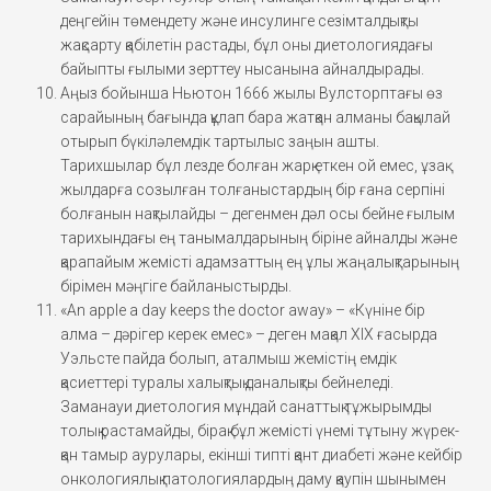
деңгейін төмендету және инсулинге сезімталдықты
жақсарту қабілетін растады, бұл оны диетологиядағы
байыпты ғылыми зерттеу нысанына айналдырады.
Аңыз бойынша Ньютон 1666 жылы Вулсторптағы өз
сарайының бағында құлап бара жатқан алманы бақылай
отырып бүкіләлемдік тартылыс заңын ашты.
Тарихшылар бұл лезде болған жарқ еткен ой емес, ұзақ
жылдарға созылған толғаныстардың бір ғана серпіні
болғанын нақтылайды – дегенмен дәл осы бейне ғылым
тарихындағы ең танымалдарының біріне айналды және
қарапайым жемісті адамзаттың ең ұлы жаңалықтарының
бірімен мәңгіге байланыстырды.
«An apple a day keeps the doctor away» – «Күніне бір
алма – дәрігер керек емес» – деген мақал XIX ғасырда
Уэльсте пайда болып, аталмыш жемістің емдік
қасиеттері туралы халықтық даналықты бейнеледі.
Заманауи диетология мұндай санаттық тұжырымды
толық растамайды, бірақ бұл жемісті үнемі тұтыну жүрек-
қан тамыр аурулары, екінші типті қант диабеті және кейбір
онкологиялық патологиялардың даму қаупін шынымен