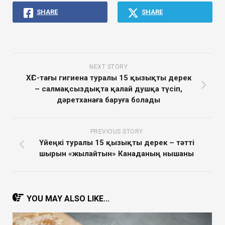
SHARE
SHARE
NEXT STORY
ХҒС-тағы гигиена туралы 15 қызықты дерек
– салмақсыздықта қалай душқа түсіп,
дәретханаға баруға болады
PREVIOUS STORY
Үйеңкі туралы 15 қызықты дерек – тәтті
шырын «жылайтын» Канаданың нышаны
YOU MAY ALSO LIKE...