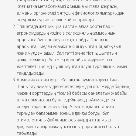
клетчатка метаболизмді қосымша ынталандырады,
алманы организмді оятудың физиологиялық тұрғыдан
неғұрлым дұрыс тәсіліне айналдырады.
Планетада жеті мыңнан астам алма сорты бар –
агрономдардың үздіксіз селекциялық жұмысының
арқасында бұл сан өсуін тоқтатпайды. Олардың
арасында шиедей ұсақ және кіші қауындай ірі, қып-қызыл
және мүлдем ақшыл, бал тәтті және тісті қышытатын
қышқыл жемістер бар – ең қарапайым мәдениет деп
есептелетін өсімдік үшін мұндай алуантүрлілік шынымен
таңқалдырады.
Алманың отаны қазіргі Қазақстан аумағындағы Тянь-
Шань тау аймағы деп есептеледі – дәл сол жерде барлық
мәдени сорттардың тікелей бабасы саналатын жабайы
алма ормандары бүгінге дейін өседі. «Алма» деген
сөзден тараған атауы бар Алматы қаласы тарихи
тұрғыдан бақтарымен ерекше данқты болды, бұл
этимологиялық байланыс осы өңірдің аталмыш
дақылмен ғасырлық жақындығының тірі айғағы болып
табылады.