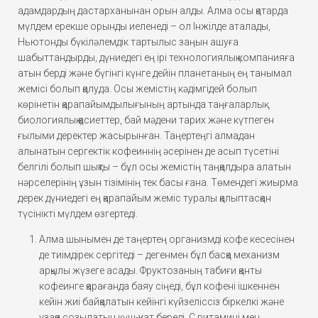
адамдардың дастарханынан орын алды. Алма осы қатарда
мүлдем ерекше орынды иеленеді – ол Інжілде аталады,
Ньютонды бүкіләлемдік тартылыс заңын ашуға
шабыттандырды, дүниедегі ең ірі технологиялық компанияға
атын берді және бүгінгі күнге дейін планетаның ең танымал
жемісі болып қалуда. Осы жемістің кәдімгідей болып
көрінетін қарапайымдылығының артында таңғаларлық
биологиялық қасиеттер, бай мәдени тарих және күтпеген
ғылыми деректер жасырынған. Таңертеңгі алмадан
алынатын сергектік кофеиннің әсерінен де асып түсетіні
белгілі болып шықты – бұл осы жемістің таңқалдыра алатын
нәрселерінің ұзын тізімінің тек басы ғана. Төмендегі жиырма
дерек дүниедегі ең қарапайым жеміс туралы қалыптасқан
түсінікті мүлдем өзгертеді.
Алма шынымен де таңертең организмді кофе кесесінен
де тиімдірек сергітеді – дегенмен бұл басқа механизм
арқылы жүзеге асады. Фруктозаның табиғи қанты
кофеинге қарағанда баяу сіңеді, бұл кофені ішкеннен
кейін жиі байқалатын кейінгі күйзеліссіз біркелкі және
ұзаққа созылатын күш-қуат береді. С витамині мен