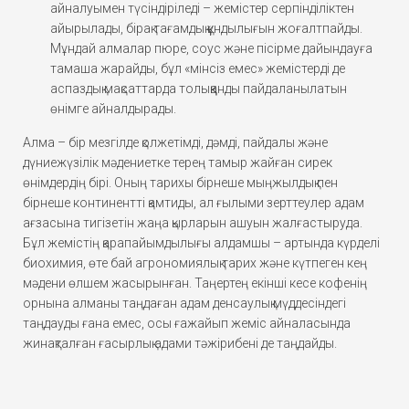
айналуымен түсіндіріледі – жемістер серпінділіктен
айырылады, бірақ тағамдық құндылығын жоғалтпайды.
Мұндай алмалар пюре, соус және пісірме дайындауға
тамаша жарайды, бұл «мінсіз емес» жемістерді де
аспаздық мақсаттарда толыққанды пайдаланылатын
өнімге айналдырады.
Алма – бір мезгілде қолжетімді, дәмді, пайдалы және
дүниежүзілік мәдениетке терең тамыр жайған сирек
өнімдердің бірі. Оның тарихы бірнеше мыңжылдық пен
бірнеше континентті қамтиды, ал ғылыми зерттеулер адам
ағзасына тигізетін жаңа қырларын ашуын жалғастыруда.
Бұл жемістің қарапайымдылығы алдамшы – артында күрделі
биохимия, өте бай агрономиялық тарих және күтпеген кең
мәдени өлшем жасырынған. Таңертең екінші кесе кофенің
орнына алманы таңдаған адам денсаулық мүддесіндегі
таңдауды ғана емес, осы ғажайып жеміс айналасында
жинақталған ғасырлық адами тәжірибені де таңдайды.