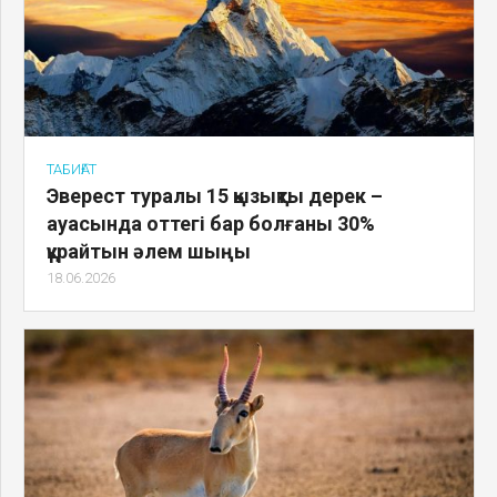
ТАБИҒАТ
Эверест туралы 15 қызықты дерек –
ауасында оттегі бар болғаны 30%
құрайтын әлем шыңы
18.06.2026