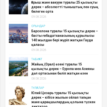
Ғарыш және вакуум туралы 25 қызықты
дерек – абсолютті тыныштық пен суық
билеген орта
09.08.2026
ОРЫНДАР
Барселона туралы 15 қызықты дерек –
басты ғибадатханасының құрылысы
140 жылдан бері жүріп жатқан Гауди
қаласы
09.08.2026
ТАБИҒАТ
Жайық (Орал) өзені туралы 15
қызықты дерек – Еуропа мен Азияны
дәл ортасынан бөліп жатқан өзен
08.08.2026
ТҰЛҒАЛАР
Юлий Цезарь туралы 15 қызықты
дерек – кібісе жылын ойлап тапқан
және қарақшылардың қолына түскен
диктатор