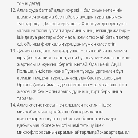
төмендетеді.
Алма суда батпай қалқып жүреді – бұл оның көлемінің
шамамен жиырма бес пайызы ауадан тұратынымен
түсіндіріледі. Дәл осы ерекшелік Хэллоуиндегі дәстүрлі
«алманы тіспен ұстап алу» ойынының негізінде жатыр –
ішінде ауа қуыстары болмаса, жемістер жай батып кетер
еді, ойынды физикалық тұрғыдан мүмкін емес етіп.
Дүниедегі ең ірі алма өндірушісі – жыл сайын шамамен
қырық бес миллион тонна, яғни бүкіл дүниежүзілік өнімнің
жартысына жуығын беретін Қытай. Одан кейін АҚШ,
Польша, Үндістан және Түркия тұрады, дегенмен бұл
өсімдікті мәдени тұрғыдан өсірудің бастаушысы дәл
Орталық Азия аймағы деп есептеледі – алма ағашы сол
жерден Жібек жолы арқылы дүниенің төрт бұрышына
тараған.
Алма клетчаткасы – ең алдымен пектин – ішек
микробиомының пайдалы бактерияларын
қоректендіретін күшті пребиотик болып табылады.
Қабығымен бірге жемісті үнемі тұтыну ішек
микрофлорасының құрамын айтарлықтай жақсартады, ал