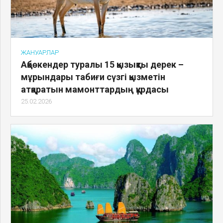
ЖАНУАРЛАР
Ақбөкендер туралы 15 қызықты дерек –
мұрындары табиғи сүзгі қызметін
атқаратын мамонттардың құрдасы
25.02.2026