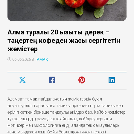
Алма туралы 20 қызықты дерек –
таңертең кофеден жақсы сергітетін
жемістер
06.06.2026 В
ТАМАҚ
Адамзат тамаққа пайдаланатын жемістердің бүкіл
алуантүрлілігі арасында тарихы өркениеттің өз тарихымен
өріліп кеткен бірнеше таңдаулы өкілдер бар. Кейбір жемістер
тұтас елдердің рәміздеріне айналды, кейбіреулері діни
мәтіндер мен мифологияға енді, алайда тек санаулылары
ғана мыңдаған жыл бойы барлық континенттердегі