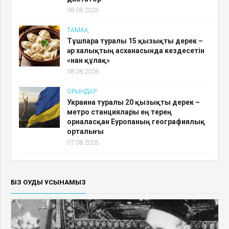
08.08.2026
ТАМАҚ
Тұшпара туралы 15 қызықты дерек –
әр халықтың асханасында кездесетін
«нан құлақ»
08.08.2026
ОРЫНДАР
Украина туралы 20 қызықты дерек –
метро станциялары ең терең
орналасқан Еуропаның географиялық
орталығы
07.08.2026
БІЗ ОҚУДЫ ҰСЫНАМЫЗ