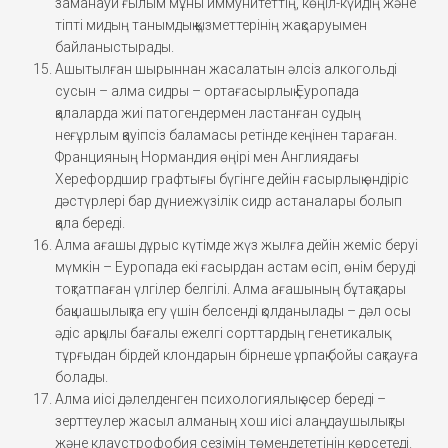
заманауи ғылым мұны иммунитеттің, көңіл-күйдің және
тіпті мидың танымдық қызметтерінің жақсаруымен
байланыстырады.
Ашытылған шырыннан жасалатын әлсіз алкогольді
сусын – алма сидры – ортағасырлық Еуропада
қалаларда жиі патогендермен ластанған судың
неғұрлым қауіпсіз баламасы ретінде кеңінен тараған.
Францияның Нормандия өңірі мен Англиядағы
Херефордшир графтығы бүгінге дейін ғасырлық өндіріс
дәстүрлері бар дүниежүзілік сидр астаналары болып
қала береді.
Алма ағашы дұрыс күтімде жүз жылға дейін жеміс беруі
мүмкін – Еуропада екі ғасырдан астам өсіп, өнім беруді
тоқтатпаған үлгілер белгілі. Алма ағашының бұтақтары
бақшашылықта егу үшін белсенді қолданылады – дәл осы
әдіс арқылы бағалы ежелгі сорттардың генетикалық
тұрғыдан бірдей клондарын бірнеше ұрпақ бойы сақтауға
болады.
Алма иісі дәлелденген психологиялық әсер береді –
зерттеулер жасыл алманың хош иісі алаңдаушылықты
және клаустрофобия сезімін төмендететінін көрсетеді.