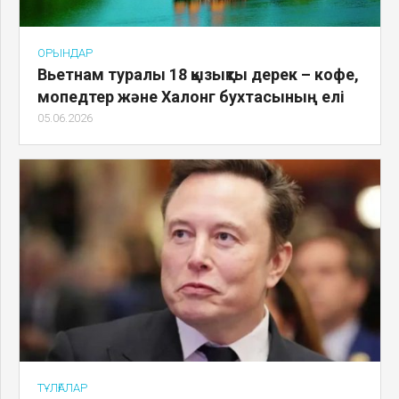
ОРЫНДАР
Вьетнам туралы 18 қызықты дерек – кофе,
мопедтер және Халонг бухтасының елі
05.06.2026
ТҰЛҒАЛАР