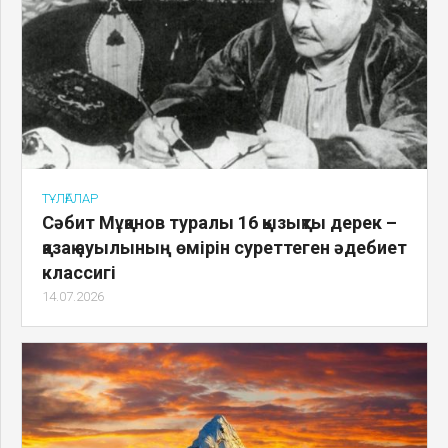
ТҰЛҒАЛАР
Сәбит Мұқанов туралы 16 қызықты дерек –
қазақ ауылының өмірін суреттеген әдебиет
классигі
14.07.2026