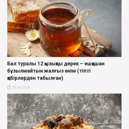
Бал туралы 12 қызықты дерек – ешқашан
бұзылмайтын жалғыз өнім (тіпті
қабірлерден табылған)
26.04.2026