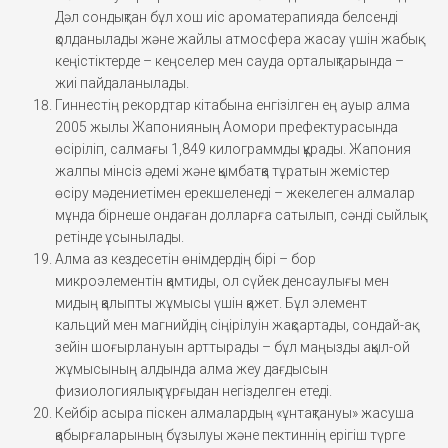
Дәл сондықтан бұл хош иіс ароматерапияда белсенді
қолданылады және жайлы атмосфера жасау үшін жабық
кеңістіктерде – кеңселер мен сауда орталықтарында –
жиі пайдаланылады.
Гиннестің рекордтар кітабына енгізілген ең ауыр алма
2005 жылы Жапонияның Аомори префектурасында
өсіріліп, салмағы 1,849 килограммды құрады. Жапония
жалпы мінсіз әдемі және қымбатқа тұратын жемістер
өсіру мәдениетімен ерекшеленеді – жекелеген алмалар
мұнда бірнеше ондаған долларға сатылып, сәнді сыйлық
ретінде ұсынылады.
Алма аз кездесетін өнімдердің бірі – бор
микроэлементін қамтиды, ол сүйек денсаулығы мен
мидың қалыпты жұмысы үшін қажет. Бұл элемент
кальций мен магнийдің сіңірілуін жақсартады, сондай-ақ
зейін шоғырлануын арттырады – бұл маңызды ақыл-ой
жұмысының алдында алма жеу дағдысын
физиологиялық тұрғыдан негізделген етеді.
Кейбір асыра піскен алмалардың «ұнтақтануы» жасуша
қабырғаларының бұзылуы және пектиннің ерігіш түрге