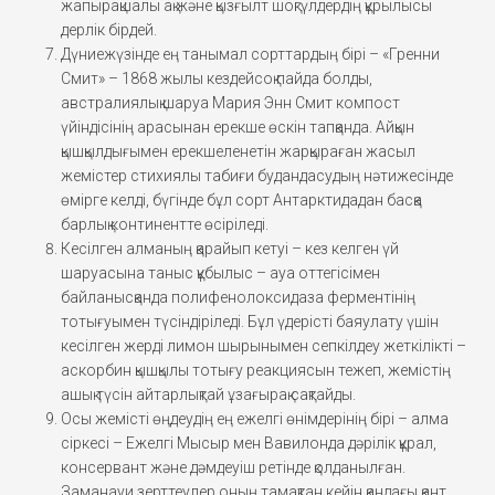
жапырақшалы ақ және қызғылт шоқгүлдердің құрылысы
дерлік бірдей.
Дүниежүзінде ең танымал сорттардың бірі – «Гренни
Смит» – 1868 жылы кездейсоқ пайда болды,
австралиялық шаруа Мария Энн Смит компост
үйіндісінің арасынан ерекше өскін тапқанда. Айқын
қышқылдығымен ерекшеленетін жарқыраған жасыл
жемістер стихиялы табиғи будандасудың нәтижесінде
өмірге келді, бүгінде бұл сорт Антарктидадан басқа
барлық континентте өсіріледі.
Кесілген алманың қарайып кетуі – кез келген үй
шаруасына таныс құбылыс – ауа оттегісімен
байланысқанда полифенолоксидаза ферментінің
тотығуымен түсіндіріледі. Бұл үдерісті баяулату үшін
кесілген жерді лимон шырынымен сепкілдеу жеткілікті –
аскорбин қышқылы тотығу реакциясын тежеп, жемістің
ашық түсін айтарлықтай ұзағырақ сақтайды.
Осы жемісті өңдеудің ең ежелгі өнімдерінің бірі – алма
сіркесі – Ежелгі Мысыр мен Вавилонда дәрілік құрал,
консервант және дәмдеуіш ретінде қолданылған.
Заманауи зерттеулер оның тамақтан кейін қандағы қант