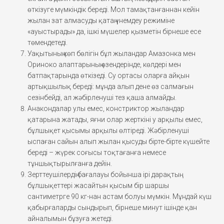
өткізуге мүмкіндік береді. Мол тамақтанғаннан кейін
жылан зат алмасуды қатаң үнемдеу режиміне
«ауыстырады» да, ішкі мүшелер қызметін бірнеше есе
төмендетеді.
Уақытының көп бөлігін бұл жыландар Амазонка мен
Ориноко алаптарының өзендерінде, көлдері мен
батпақтарында өткізеді. Су ортасы оларға айқын
артықшылық береді: мұнда алып дене өз салмағын
сезінбейді, ал жәбірленуші тез қаша алмайды.
Анакондалар улы емес, констриктор жыландар
қатарына жатады, яғни олар жерткіні у арқылы емес,
бұлшықет қысымы арқылы өлтіреді. Жәбірленуші
ыспаған сайын алып жылан қысуды бірте-бірте күшейте
береді – жүрек соғысы тоқтағанға немесе
тұншықтырылғанға дейін.
Зерттеушілердің бағалауы бойынша ірі дарақтың
бұлшықеттері жасайтын қысым бір шаршы
сантиметрге 90 кг-нан астам болуы мүмкін. Мұндай күш
қабырғаларды сындырып, бірнеше минут ішінде қан
айналымын бұзуға жетеді.