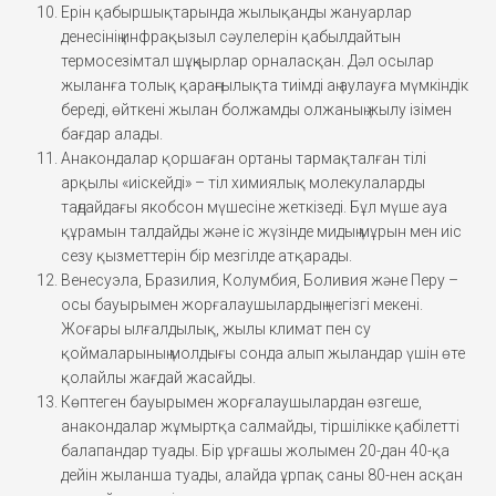
Ерін қабыршықтарында жылықанды жануарлар
денесінің инфрақызыл сәулелерін қабылдайтын
термосезімтал шұңқырлар орналасқан. Дәл осылар
жыланға толық қараңғылықта тиімді аң аулауға мүмкіндік
береді, өйткені жылан болжамды олжаның жылу ізімен
бағдар алады.
Анакондалар қоршаған ортаны тармақталған тілі
арқылы «иіскейді» – тіл химиялық молекулаларды
таңдайдағы якобсон мүшесіне жеткізеді. Бұл мүше ауа
құрамын талдайды және іс жүзінде мидың мұрын мен иіс
сезу қызметтерін бір мезгілде атқарады.
Венесуэла, Бразилия, Колумбия, Боливия және Перу –
осы бауырымен жорғалаушылардың негізгі мекені.
Жоғары ылғалдылық, жылы климат пен су
қоймаларының молдығы сонда алып жыландар үшін өте
қолайлы жағдай жасайды.
Көптеген бауырымен жорғалаушылардан өзгеше,
анакондалар жұмыртқа салмайды, тіршілікке қабілетті
балапандар туады. Бір ұрғашы жолымен 20-дан 40-қа
дейін жыланша туады, алайда ұрпақ саны 80-нен асқан