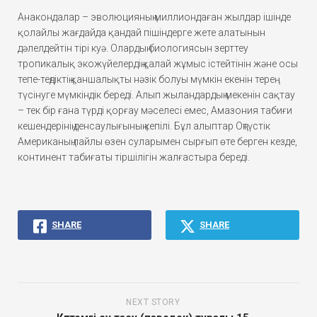
Анакондалар – эволюцияның миллиондаған жылдар ішінде
қолайлы жағдайда қандай пішіндерге жете алатынын
дәлелдейтін тірі куә. Олардың биологиясын зерттеу
тропикалық экожүйелердің қалай жұмыс істейтінін және осы
тепе-теңдіктің қаншалықты нәзік болуы мүмкін екенін терең
түсінуге мүмкіндік береді. Алып жыландардың мекенін сақтау
– тек бір ғана түрді қорғау мәселесі емес, Амазония табиғи
кешендерінің денсаулығының кепілі. Бұл алыптар Оңтүстік
Американың лайлы өзен суларымен сырғып өте берген кезде,
континент табиғаты тіршілігін жалғастыра береді.
SHARE
SHARE
NEXT STORY