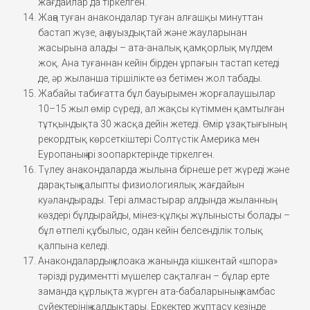
жағдайлар да тіркелген.
Жаңа туған анакондалар туған алғашқы минуттан
бастап жүзе, аң ауыздықтай және жауларынан
жасырына алады – ата-аналық қамқорлық мүлдем
жоқ. Ана туғаннан кейін бірден ұрпағын тастап кетеді
де, әр жыланша тіршілікте өз бетімен жол табады.
Жабайы табиғатта бұл бауырымен жорғалаушылар
10–15 жыл өмір сүреді, ал жақсы күтіммен қамтылған
тұтқындықта 30 жасқа дейін жетеді. Өмір ұзақтығының
рекордтық көрсеткіштері Солтүстік Америка мен
Еуропаның ірі зоопарктерінде тіркелген.
Түлеу анакондаларда жылына бірнеше рет жүреді және
дарақтың қалыпты физиологиялық жағдайын
куәландырады. Тері алмастырар алдында жыланның
көздері бұлдырайды, мінез-құлқы жұлынысты болады –
бұл өтпелі құбылыс, одан кейін белсенділік толық
қалпына келеді.
Анакондалардың клоака жанында кішкентай «шпора»
тәрізді рудиментті мүшелер сақталған – бұлар ерте
заманда құрлықта жүрген ата-бабаларының жамбас
сүйектерінің қалдықтары. Еркектер жұптасу кезінде