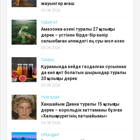
жауынгер ағаш
05.08.2026
ТАБИҒАТ
Амазонка өзені туралы 27 қызықты
дерек – үстінен бірде-бір көпір
салынбаған әлемдегі ең суы мол өзен
05.08.2026
ТАМАҚ
Құрамында кейде газдалған сусыннан
да көп қант болатын шырындар туралы
20 қызықты дерек
05.08.2026
ТҰЛҒАЛАР
Ханшайым Диана туралы 15 қызықты
дерек – корольдік хаттаманы бұзған
«Халық жүрегінің патшайымы»
04.08.2026
ОРЫНДАР