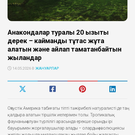
Анакондалар туралы 20 қызықты
дерек – кайманды тұтас жұта
алатын және айлап тамақтанбайтын
жыландар
14.05.2026 В
ЖАНУАРЛАР
Оңтүстік Америка табиғаты тіпті тәжірибелі натуралисті де таң
қалдыра алатын тіршілік иелерімен толы. Тропикалық
фаунаның алуан түрлілігі арасында ерекше орынды ірі
бауырымен жорғалаушылар алады – олардың эволюциясы
жетілу жолында миллиондаған жылдар бойы жалғасты.