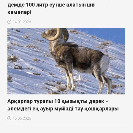
демде 100 литр су іше алатын шөл
кемелері
14.03.2026
Арқарлар туралы 10 қызықты дерек –
әлемдегі ең ауыр мүйізді тау қошқарлары
15.06.2026