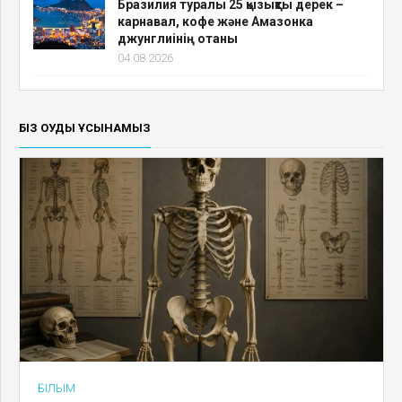
Бразилия туралы 25 қызықты дерек –
карнавал, кофе және Амазонка
джунглиінің отаны
04.08.2026
БІЗ ОҚУДЫ ҰСЫНАМЫЗ
ҒЫЛЫМ