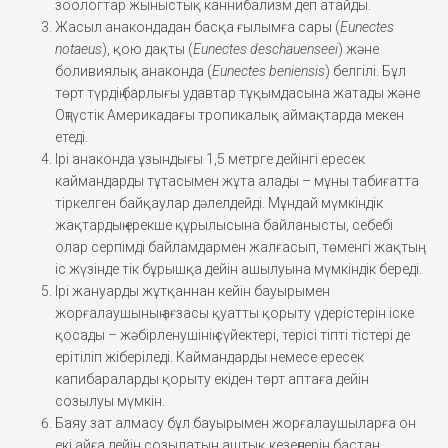
зоологтар жыныстық каннибализм деп атайды.
Жасыл анакондадан басқа ғылымға сары (
Eunectes
notaeus
), қою дақты (
Eunectes deschauenseei
) және
боливиялық анаконда (
Eunectes beniensis
) белгілі. Бұл
төрт түрдің барлығы удавтар тұқымдасына жатады және
Оңтүстік Америкадағы тропикалық аймақтарда мекен
етеді.
Ірі анаконда ұзындығы 1,5 метрге дейінгі ересек
каймандарды тұтасымен жұта алады – мұны табиғатта
тіркелген байқаулар дәлелдейді. Мұндай мүмкіндік
жақтардың ерекше құрылысына байланысты, себебі
олар серпімді байламдармен жалғасып, төменгі жақтың
іс жүзінде тік бұрышқа дейін ашылуына мүмкіндік береді.
Ірі жануарды жұтқаннан кейін бауырымен
жорғалаушының ағзасы қуатты қорыту үдерістерін іске
қосады – жәбірленушінің сүйектері, терісі тіпті тістері де
ерітіліп жіберіледі. Каймандарды немесе ересек
капибараларды қорыту екіден төрт аптаға дейін
созылуы мүмкін.
Баяу зат алмасу бұл бауырымен жорғалаушыларға он
екі айға дейін созылатын аштық кезеңдерін бастан