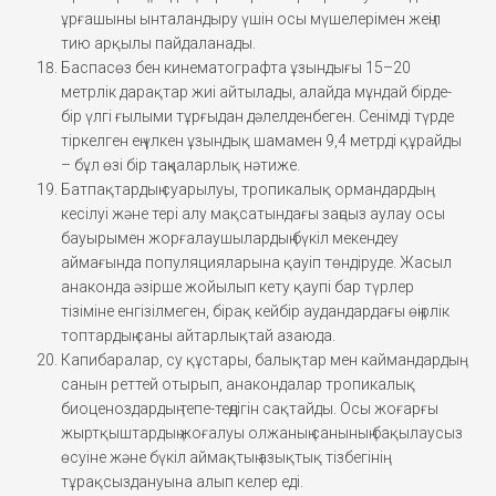
ұрғашыны ынталандыру үшін осы мүшелерімен жеңіл
тию арқылы пайдаланады.
Баспасөз бен кинематографта ұзындығы 15–20
метрлік дарақтар жиі айтылады, алайда мұндай бірде-
бір үлгі ғылыми тұрғыдан дәлелденбеген. Сенімді түрде
тіркелген ең үлкен ұзындық шамамен 9,4 метрді құрайды
– бұл өзі бір таңқаларлық нәтиже.
Батпақтардың суарылуы, тропикалық ормандардың
кесілуі және тері алу мақсатындағы заңсыз аулау осы
бауырымен жорғалаушылардың бүкіл мекендеу
аймағында популяцияларына қауіп төндіруде. Жасыл
анаконда әзірше жойылып кету қаупі бар түрлер
тізіміне енгізілмеген, бірақ кейбір аудандардағы өңірлік
топтардың саны айтарлықтай азаюда.
Капибаралар, су құстары, балықтар мен каймандардың
санын реттей отырып, анакондалар тропикалық
биоценоздардың тепе-теңдігін сақтайды. Осы жоғарғы
жыртқыштардың жоғалуы олжаның санының бақылаусыз
өсуіне және бүкіл аймақтың азықтық тізбегінің
тұрақсыздануына алып келер еді.