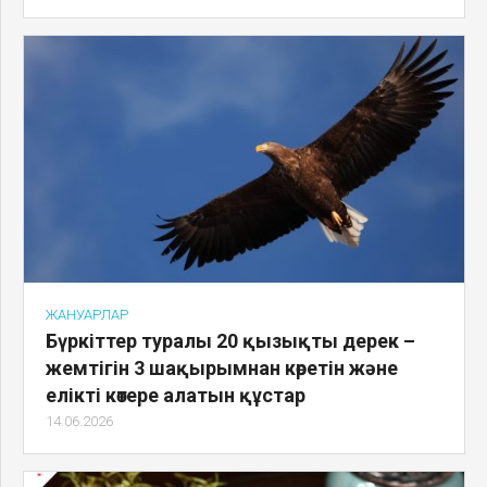
ЖАНУАРЛАР
Бүркіттер туралы 20 қызықты дерек –
жемтігін 3 шақырымнан көретін және
елікті көтере алатын құстар
14.06.2026