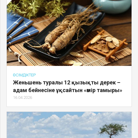
ӨСІМДІКТЕР
Женьшень туралы 12 қызықты дерек –
адам бейнесіне ұқсайтын «өмір тамыры»
16.04.2026