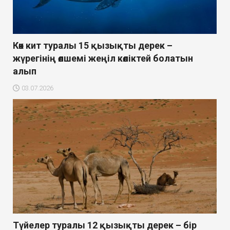
Көк кит туралы 15 қызықты дерек –
жүрегінің өлшемі жеңіл көліктей болатын
алып
03.07.2026
Түйелер туралы 12 қызықты дерек – бір