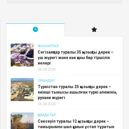
ЖАНУАРЛАР
Сегізаяқтар туралы 35 қызықты дерек –
үш жүрегі және көк қаны бар тіршілік
иелері
06.08.2026
ОРЫНДАР
Түркістан туралы 25 қызықты дерек –
екінші тынысы ашылған түркі әлемінің
рухани жүрегі
06.08.2026
ӨСІМДІКТЕР
Сексеуіл туралы 12 қызықты дерек –
тамырымен шөл құмын ұстап тұратын