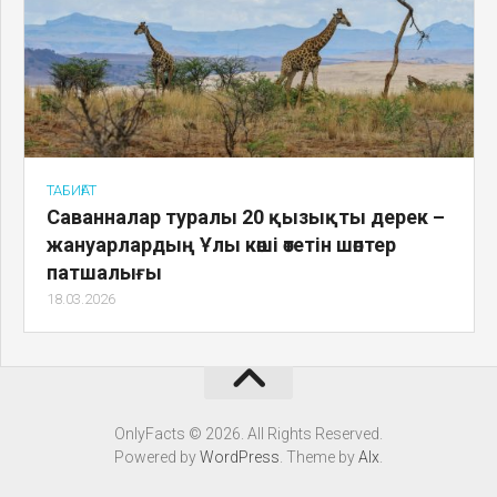
ТАБИҒАТ
Саванналар туралы 20 қызықты дерек –
жануарлардың Ұлы көші өтетін шөптер
патшалығы
18.03.2026
OnlyFacts © 2026. All Rights Reserved.
Powered by
WordPress
. Theme by
Alx
.