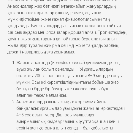
Анакондалар жер бетіндегі ең таңғажайып жануарлардың
қатарына жатады: олар өлшемдерімен, аңшылық
мүмкіндіктерімен және ғажап физиологиясымен таң
қалдырады. Бұл жыландарды шындықтан жиі алыстайтын
сансыз аңыздар мен әпсаналар қоршап алған. Тропиктердің ең
қауіпті жыртқыштарына да тойтарыс бере алатын алып
жыландар туралы жиырма сенімді және таң қалдырарлық
деректі назарларыңызға ұсынамыз.
Жасыл анаконда (
Eunectes murinus
) дүниежүзіндегі ең
ауыр жылан болып саналады – ірі ұрғашылардың
салмағы 200 кг-нан асып, ұзындығы 8–9 метрден асуы
мүмкін. Осы екі көрсеткіштің жиынтығы бойынша жер
бетіндегі бірде-бір бауырымен жорғалаушы бұл
алыппен тең келе алмайды.
Анакондаларда жыныстық диморфизм айқын
байқалады: ұрғашылар ұзындығы жағынан еркектерден
4–5 есе асып түседі. Дәл осы мөлшердегі
айырмашылық кейде ұрғашының жұптасқаннан кейін
серігін жеп қоюына алып келеді – бұл құбылысты