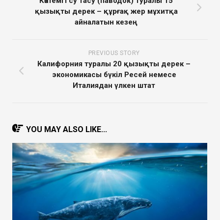
Көктемгі су тасу (паводок) туралы 15
қызықты дерек – құрғақ жер мұхитқа
айналатын кезең
PREVIOUS STORY
Калифорния туралы 20 қызықты дерек –
экономикасы бүкіл Ресей немесе
Италиядан үлкен штат
YOU MAY ALSO LIKE...