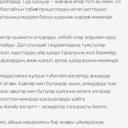
елдеді. Сұр қасқыр – жай ғана өткір тісті аң емес, ол
стайтын табиғи процестердің негізгі реттеушісі.
ыртқышқа мүлдем басқа қырынан қарауға мүмкіндік
итар қызметін атқарады, себебі олар алдымен ауру,
 аулайды. Дәл осындай таңдампаздық тұяқтылар
іп, індеттердің үйір ішінде таралуына жол бермейді.
 даралардың аман қалып, ұрпақ қалдыруына мүмкіндік
рдің мінез-құлқын түбегейлі өзгертеді, ғалымдар
 атаған. Бұғылар мен бұландар ашық алаңдарда тым
ас ағаштар мен бұталар қалпына келуге үлгереді.
оустоун өзендері қасқырларды қайта
literally өзгертті – өсімдіктер топырақты бекітіп,
емес, айқын иерархиясы бар жоғары ұйымдасқан