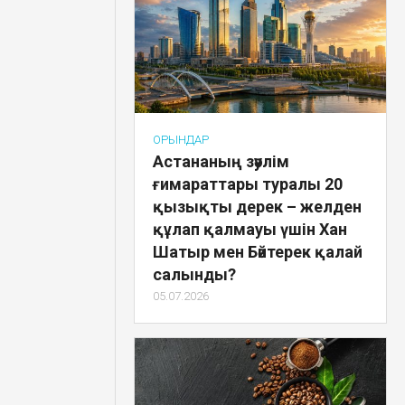
ОРЫНДАР
Астананың зәулім
ғимараттары туралы 20
қызықты дерек – желден
құлап қалмауы үшін Хан
Шатыр мен Бәйтерек қалай
салынды?
05.07.2026