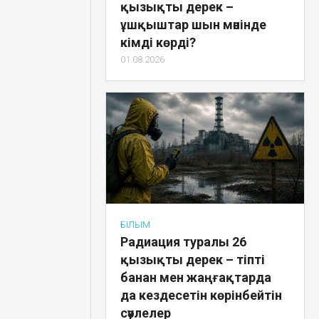
қызықты дерек –
ұшқыштар шын мәнінде
кімді көрді?
01.08.2026
ҒЫЛЫМ
Радиация туралы 26
қызықты дерек – тіпті
банан мен жаңғақтарда
да кездесетін көрінбейтін
сәулелер