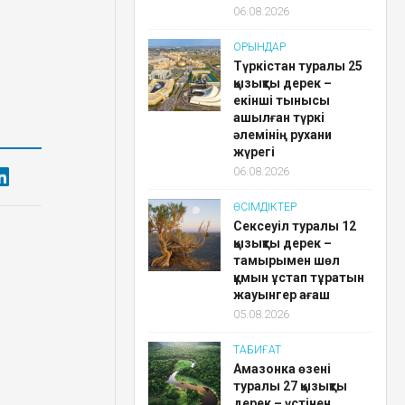
06.08.2026
ОРЫНДАР
Түркістан туралы 25
қызықты дерек –
екінші тынысы
ашылған түркі
әлемінің рухани
жүрегі
06.08.2026
ӨСІМДІКТЕР
Сексеуіл туралы 12
қызықты дерек –
тамырымен шөл
құмын ұстап тұратын
жауынгер ағаш
05.08.2026
ТАБИҒАТ
Амазонка өзені
туралы 27 қызықты
дерек – үстінен