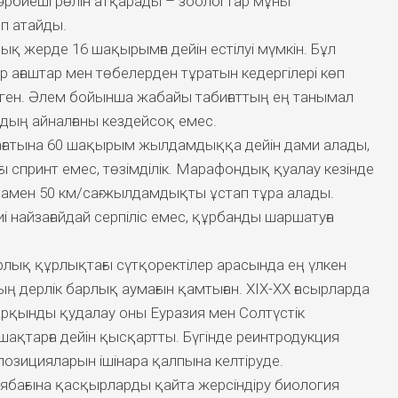
і тәрбиеші рөлін атқарады – зоологтар мұны
п атайды.
 жерде 16 шақырымға дейін естілуі мүмкін. Бұл
 ағаштар мен төбелерден тұратын кедергілері көп
лген. Әлем бойынша жабайы табиғаттың ең танымал
дың айналғаны кездейсоқ емес.
ғатына 60 шақырым жылдамдыққа дейін дами алады,
 спринт емес, төзімділік. Марафондық қуалау кезінде
мен 50 км/сағ жылдамдықты ұстап тұра алады.
 найзағайдай серпіліс емес, құрбанды шаршатуға
лық құрлықтағы сүтқоректілер арасында ең үлкен
ың дерлік барлық аумағын қамтыған. XIX-XX ғасырларда
арқынды қудалау оны Еуразия мен Солтүстік
ақтарға дейін қысқартты. Бүгінде реинтродукция
позицияларын ішінара қалпына келтіруде.
ябағына қасқырларды қайта жерсіндіру биология