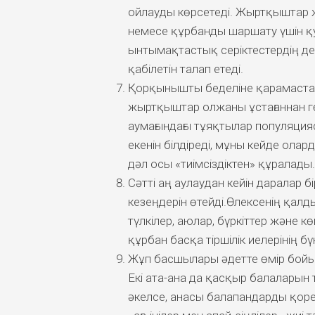
ойлауды көрсетеді. Жыртқыштар ж
немесе құрбанды шаршату үшін қу
ынтымақтастық серіктестердің де
қабілетін талап етеді.
Қорқынышты беделіне қарамастан,
жыртқыштар олжаны ұстағаннан гө
аумағындағы тұяқтылар популяция
екенін білдіреді, мұны кейде олар
дәл осы «тиімсіздіктен» құралады.
Сәтті аң аулаудан кейін даралар бі
кезеңдерін өтейді.Өлексенің қалд
түлкілер, аюлар, бүркіттер және кө
құрбан басқа тіршілік иелерінің б
Жұп басшылары әдетте өмір бойы 
Екі ата-ана да қасқыр балаларын т
әкелсе, анасы балапандарды қоре