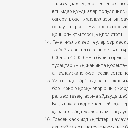
тарихындағы ең зерттелген эколог
ғалымдар құндыздар популяциясын
өзгеруін, өзен жағалауларының с
оралуын тіркеді. Бұл әсер «трофик
қаншалықты терең ықпал ететінін 
Генетикалық зерттеулер сұр қас
жабайы арғы тегі екенін сенімді т
000-нан 40 000 жыл бұрын орын а
тұрақтарының жанында қоректене 
аң аулау және күзет серіктестерін
Үйір ішіндегі әрбір дараның жас
бар. Кейбір қасқырлар ашық жер
рельеф тұзақтарына айдауда шебер
Бақылаулар көрсеткендей, рөлдер 
қарағанда әлдеқайда тиімді аң ау
Ересек қасқырдың тістері шамаме
сан сүйектерін тістеуге мүмкінді