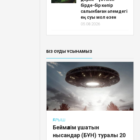
бірде-бір көпір
салынбаған әлемдегі
ең суы мол өзен
05.08.2026
БІЗ ОҚУДЫ ҰСЫНАМЫЗ
ҒАРЫШ
Беймәлім ұшатын
нысандар (БҰН) туралы 20