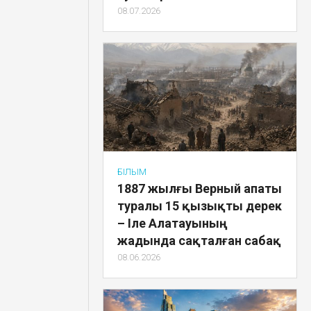
08.07.2026
ҒЫЛЫМ
1887 жылғы Верный апаты
туралы 15 қызықты дерек
– Іле Алатауының
жадында сақталған сабақ
08.06.2026