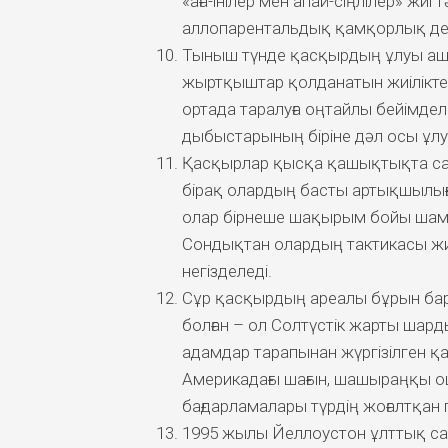
«аға-інілер мен апай-сіңлілер» жи
аллопарентальдық қамқорлық де
Тыныш түнде қасқырдың ұлуы ашық
жыртқыштар қолданатын жиіліктер
ортада таралуға оңтайлы бейімде
дыбыстарының біріне дәл осы ұлу
Қасқырлар қысқа қашықтықта са
бірақ олардың басты артықшылығы
олар бірнеше шақырым бойы шама
Сондықтан олардың тактикасы жиі
негізделеді.
Сұр қасқырдың ареалы бұрын бар
болған – ол Солтүстік жарты шард
адамдар тарапынан жүргізілген қ
Америкадағы шағын, шашыраңқы ош
бағдарламалары түрдің жоғалтқан 
1995 жылы Йеллоустон ұлттық са