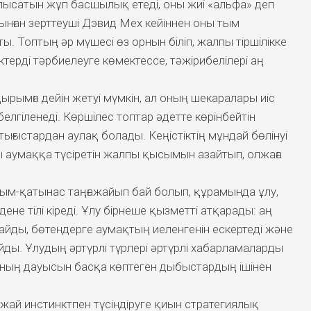
алысатын жұп басшылық етеді, оны жиі «альфа» деп
ынған зерттеуші Дэвид Мех кейіннен оны тым
ты. Топтың әр мүшесі өз орнын біліп, жалпы тіршілікке
терді тәрбиелеуге көмектессе, тәжірибелілері аң
қырымға дейін жетуі мүмкін, ал оның шекаралары иіс
елгіленеді. Көршілес топтар әдетте көрінбейтін
ғыстардан аулақ болады. Кеңістіктің мұндай бөлінуі
 аумаққа түсіретін жалпы қысымын азайтып, олжаға
арым-қатынас таңғажайып бай болып, құрамында ұлу,
не тілі кіреді. Ұлу бірнеше қызметті атқарады: аң
айды, бөтендерге аумақтың иеленгенін ескертеді және
ды. Ұлудың әртүрлі түрлері әртүрлі хабарламаларды
ының дауысын басқа көптеген дыбыстардың ішінен
жай инстинктпен түсіндіруге қиын стратегиялық