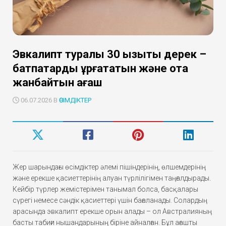
Эвкалипт туралы 30 қызықты дерек –
батпақтарды құрғататын және отқа
жанбайтын ағаш
06.07.2026 В
ӨСІМДІКТЕР
Жер шарындағы өсімдіктер әлемі пішіндерінің, өлшемдерінің
және ерекше қасиеттерінің алуан түрлілігімен таңғалдырады.
Кейбір түрлер жемістерімен танымал болса, басқалары
сүрегі немесе сәндік қасиеттері үшін бағаланады. Солардың
арасында эвкалипт ерекше орын алады – ол Австралияның
басты табиғи нышандарының біріне айналған. Бұл ағашты