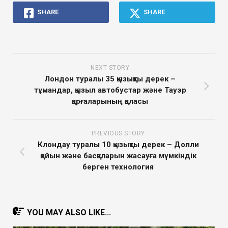
SHARE
SHARE
NEXT STORY
Лондон туралы 35 қызықты дерек –
тұмандар, қызыл автобустар және Тауэр
қарғаларының қаласы
PREVIOUS STORY
Клондау туралы 10 қызықты дерек – Долли
қойын және басқаларын жасауға мүмкіндік
берген технология
YOU MAY ALSO LIKE...