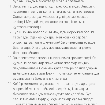
бұл ағаш сәндік мақсатта да жоғары бағаланады.
Эвкалипт гүлдерінде ірі күлтелер болмайды. Олардың
көркемдігін сансыз көп аталықтар қалыптастырады.
Соның арқасында гүлшоғыры үлпілдек әрі ерекше
көрінеді. Мұндай гүлдер көптеген жәндіктер мен
құстарды тартады.
Гүл шырыны аралар үшін маңызды қорек көзі болып
табылады. Одан өзіндік дәмі мен хош иісі бар бал
өндіріледі. Бұл өнім әлемнің кейбір өңірлерінде ерекше
бағаланады. Оны өндіру ара шаруашылығының жеке
бағытына айналған.
Эвкалипт сүрегі жоғары тығыздығымен ерекшеленеді. Ол
құрылыс саласында және жиһаз жасауда кеңінен
пайдаланылады. Сонымен қатар теміржол шпалдарын
дайындауға жарамды. Беріктігі оның көптеген салаларда
сұранысқа ие болуына ықпал етеді.
Кейбір мемлекеттерде эвкалипт плантациялары қағаз
өнеркәсібі үшін арнайы өсіріледі. Өсімдік жылдам
биомасса жинайды және өңдеуге өте қолайлы. Бұл
салыстырмалы түрде қысқа мерзімде көп мөлшерде
шикізат алуға мүмкіндік береді. Экономикалық тиімділігі