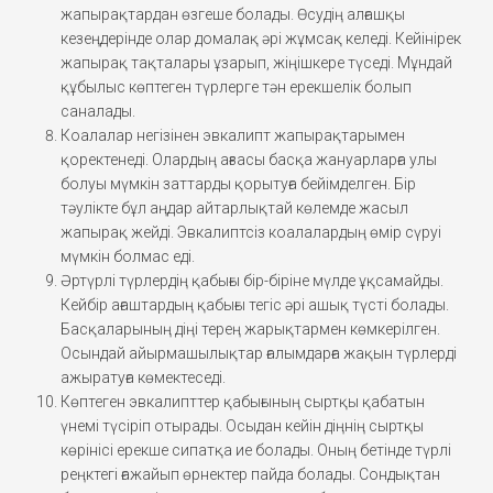
жапырақтардан өзгеше болады. Өсудің алғашқы
кезеңдерінде олар домалақ әрі жұмсақ келеді. Кейінірек
жапырақ тақталары ұзарып, жіңішкере түседі. Мұндай
құбылыс көптеген түрлерге тән ерекшелік болып
саналады.
Коалалар негізінен эвкалипт жапырақтарымен
қоректенеді. Олардың ағзасы басқа жануарларға улы
болуы мүмкін заттарды қорытуға бейімделген. Бір
тәулікте бұл аңдар айтарлықтай көлемде жасыл
жапырақ жейді. Эвкалиптсіз коалалардың өмір сүруі
мүмкін болмас еді.
Әртүрлі түрлердің қабығы бір-біріне мүлде ұқсамайды.
Кейбір ағаштардың қабығы тегіс әрі ашық түсті болады.
Басқаларының діңі терең жарықтармен көмкерілген.
Осындай айырмашылықтар ғалымдарға жақын түрлерді
ажыратуға көмектеседі.
Көптеген эвкалипттер қабығының сыртқы қабатын
үнемі түсіріп отырады. Осыдан кейін діңнің сыртқы
көрінісі ерекше сипатқа ие болады. Оның бетінде түрлі
реңктегі ғажайып өрнектер пайда болады. Сондықтан