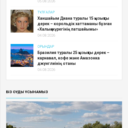
05.08.2026
ТҰЛҒАЛАР
Ханшайым Диана туралы 15 қызықты
дерек – корольдік хаттаманы бұзған
«Халық жүрегінің патшайымы»
04.08.2026
ОРЫНДАР
Бразилия туралы 25 қызықты дерек –
карнавал, кофе және Амазонка
джунглиінің отаны
04.08.2026
БІЗ ОҚУДЫ ҰСЫНАМЫЗ