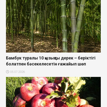
Бамбук туралы 10 қызықты дерек – беріктігі
болатпен бәсекелесетін ғажайып шөп
05.07.2026