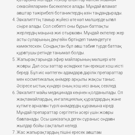
секвойялармен бәсекелесе алады. Мұндай ғаламат
ағаштар тәжірибелі ботаниктердің өзін таңдандырады.
Эвкалипттің тамыр жүйесі өте көп мөлшерде ылғал
сіңіре алады. Сол себепті оны бұрын батпақты
жерлердің маңына жиі отырғызған. Мұндай екпелер жер
асты суларының деңгейін біртіндеп төмендетуге
көмектескен. Сондықтан бұл ағаш табиғи түрде батпақ
құрғатушы ретінде танымал болды.
Жапырақтарында эфир майларының мөлшері өте
жоғары. Дәл осы заттар өсімдікке тән ерекше хош иісті
береді. Бұл иіс көптеген адамдарға дәрілік препараттар
мен косметикалық өнімдер арқылы жақсы таныс.
Әсіресе ыстық күндері оның хош иісі анық сезіледі.
Эвкалипт майы медицинада кеңінен қолданылады. Ол
жақпамайлардың, ингаляциялық құралдардың және
күтімге арналған түрлі өнімдердің құрамына кіреді.
Мұндай препараттар сергітетін әсері үшін жоғары
бағаланады. Осы шикізатқа деген сұраныс ондаған
жылдар бойы сақталып келеді.
Жас жапырақтардың пішіні ересек ағаштағы