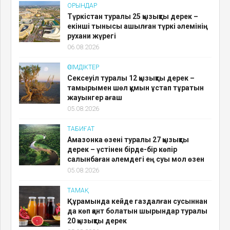
ОРЫНДАР
Түркістан туралы 25 қызықты дерек –
екінші тынысы ашылған түркі әлемінің
рухани жүрегі
06.08.2026
ӨСІМДІКТЕР
Сексеуіл туралы 12 қызықты дерек –
тамырымен шөл құмын ұстап тұратын
жауынгер ағаш
05.08.2026
ТАБИҒАТ
Амазонка өзені туралы 27 қызықты
дерек – үстінен бірде-бір көпір
салынбаған әлемдегі ең суы мол өзен
05.08.2026
ТАМАҚ
Құрамында кейде газдалған сусыннан
да көп қант болатын шырындар туралы
20 қызықты дерек