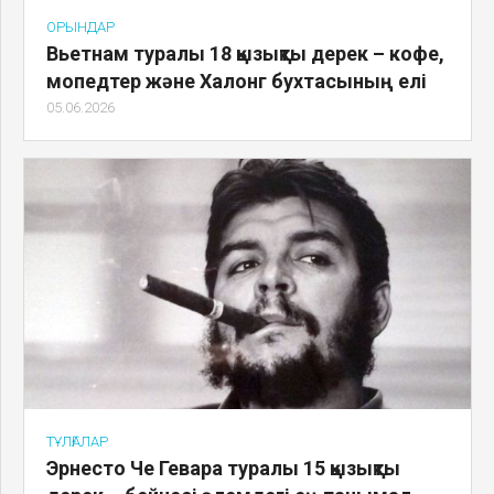
ОРЫНДАР
Вьетнам туралы 18 қызықты дерек – кофе,
мопедтер және Халонг бухтасының елі
05.06.2026
ТҰЛҒАЛАР
Эрнесто Че Гевара туралы 15 қызықты