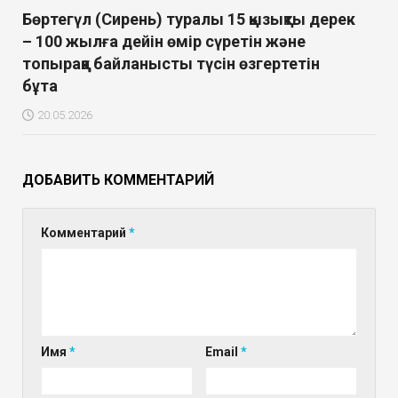
Бөртегүл (Сирень) туралы 15 қызықты дерек
– 100 жылға дейін өмір сүретін және
топыраққа байланысты түсін өзгертетін
бұта
20.05.2026
ДОБАВИТЬ КОММЕНТАРИЙ
Комментарий
*
Имя
*
Email
*