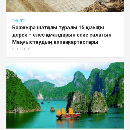
ТАБИҒАТ
Бозжыра шатқалы туралы 15 қызықты
дерек – елес қамалдарын еске салатын
Маңғыстаудың аппақ жартастары
02.07.2026