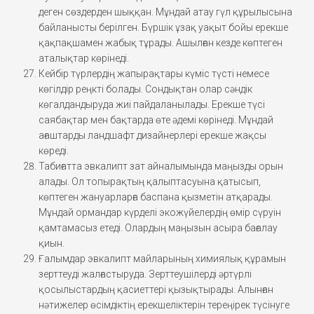
деген сөздерден шыққан. Мұндай атау гүл құрылысына
байланысты берілген. Бүршік ұзақ уақыт бойы ерекше
қақпақшамен жабық тұрады. Ашылған кезде көптеген
аталықтар көрінеді.
Кейбір түрлердің жапырақтары күміс түсті немесе
көгілдір реңкті болады. Сондықтан олар сәндік
көгалдандыруда жиі пайдаланылады. Ерекше түсі
саябақтар мен бақтарда өте әдемі көрінеді. Мұндай
ағаштарды ландшафт дизайнерлері ерекше жақсы
көреді.
Табиғатта эвкалипт зат айналымында маңызды орын
алады. Ол топырақтың қалыптасуына қатысып,
көптеген жануарларға баспана қызметін атқарады.
Мұндай ормандар күрделі экожүйелердің өмір сүруін
қамтамасыз етеді. Олардың маңызын асыра бағалау
қиын.
Ғалымдар эвкалипт майларының химиялық құрамын
зерттеуді жалғастыруда. Зерттеушілерді әртүрлі
қосылыстардың қасиеттері қызықтырады. Алынған
нәтижелер өсімдіктің ерекшеліктерін тереңірек түсінуге