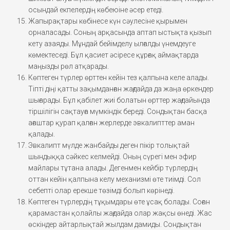
осындай екпелердің көбеюіне әсер етеді.
Жапырақтары көбінесе күн сәулесіне қырымен
орналасады. Соның арқасында аптап ыстықта қызып
кету азаяды. Мұндай бейімделу ылғалды үнемдеуге
көмектеседі. Бұл қасиет әсіресе құрғақ аймақтарда
маңызды рөл атқарады.
Көптеген түрлер өрттен кейін тез қалпына келе алады.
Тіпті діңі қатты зақымданған жағдайда да жаңа өркендер
шығарады. Бұл қабілет жиі болатын өрттер жағдайында
тіршілігін сақтауға мүмкіндік береді. Сондықтан басқа
ағаштар қурап қалған жерлерде эвкалипттер аман
қалады.
Эвкалипт мүлде жанбайды деген пікір толықтай
шындыққа сәйкес келмейді. Оның сүрегі мен эфир
майлары тұтана алады. Дегенмен кейбір түрлердің
оттан кейін қалпына келу механизмі өте тиімді. Сол
себепті олар ерекше төзімді болып көрінеді.
Көптеген түрлердің тұқымдары өте ұсақ болады. Соған
қарамастан қолайлы жағдайда олар жақсы өнеді. Жас
өскіндер айтарлықтай жылдам дамиды. Сондықтан