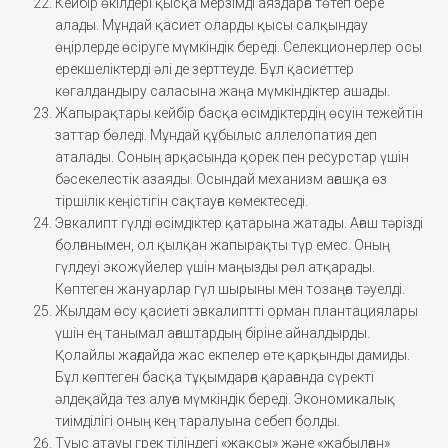
Кейбір өкілдері қысқа мерзімді аяздарға төтеп бере
алады. Мұндай қасиет оларды қысы салқындау
өңірлерде өсіруге мүмкіндік береді. Селекционерлер осы
ерекшеліктерді әлі де зерттеуде. Бұл қасиеттер
көгалдандыру саласына жаңа мүмкіндіктер ашады.
Жапырақтары кейбір басқа өсімдіктердің өсуін тежейтін
заттар бөледі. Мұндай құбылыс аллелопатия деп
аталады. Соның арқасында қорек пен ресурстар үшін
бәсекелестік азаяды. Осындай механизм ағашқа өз
тіршілік кеңістігін сақтауға көмектеседі.
Эвкалипт гүлді өсімдіктер қатарына жатады. Ағаш тәрізді
болғанымен, ол қылқан жапырақты түр емес. Оның
гүлдеуі экожүйелер үшін маңызды рөл атқарады.
Көптеген жануарлар гүл шырыны мен тозаңға тәуелді.
Жылдам өсу қасиеті эвкалиптті орман плантациялары
үшін ең танымал ағаштардың біріне айналдырды.
Қолайлы жағдайда жас екпелер өте қарқынды дамиды.
Бұл көптеген басқа тұқымдарға қарағанда сүректі
әлдеқайда тез алуға мүмкіндік береді. Экономикалық
тиімділігі оның кең таралуына себеп болды.
Туыс атауы грек тіліндегі «жақсы» және «жабылған»