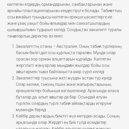
көптеген елдердің ормандарынан, саябақтарынан және
арнайы плантацияларынан кездестіруге болады. Табиғаттың
осы ғажайып туындысы көптеген ерекше қасиеттерге ие
және ұзақ уақыт бойы ғалымдар мен саяхатшылардың
қызығушылығын тудырып келеді. Сондықтан эвкалипт туралы
таңғаларлық деректер аз емес.
Эвкалипттің отаны – Австралия. Оның табиғи түрлерінің
басым бөлігі дәл осы құрлықта таралған. Мұнда олар
орасан зор орман алқаптарын құрайды. Көптеген
жергілікті жануарлар мыңдаған жылдар бойы осы
ағаштармен тығыз байланыста өмір сүріп келеді.
Эвкалипттер туысына жеті жүзден астам түр кіреді.
Олар көлемі, тәжінің пішіні және жапырақтарының
ерекшеліктері бойынша өзгешеленеді. Арасында аласа
бұталар да, алып ағаштар да бар. Осындай алуан
түрлілік олардың түрлі табиғи аймақтарды игеруіне
мүмкіндік береді.
Кейбір дарақтардың биіктігі жүз метрден асады. Соның
арқасында олар Жердегі ең биік гүлді өсімдіктер
қатарына жатады. Кейбір алыптар көлемі жағынан