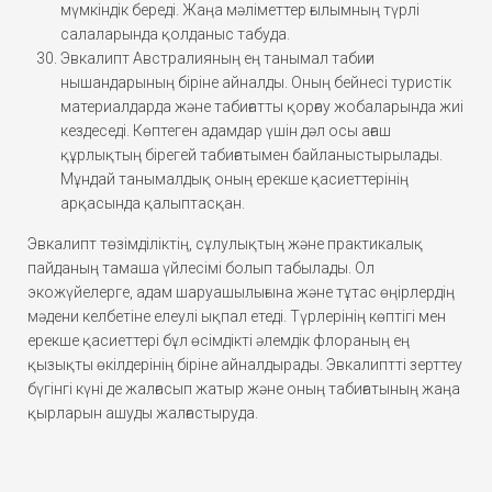
мүмкіндік береді. Жаңа мәліметтер ғылымның түрлі
салаларында қолданыс табуда.
Эвкалипт Австралияның ең танымал табиғи
нышандарының біріне айналды. Оның бейнесі туристік
материалдарда және табиғатты қорғау жобаларында жиі
кездеседі. Көптеген адамдар үшін дәл осы ағаш
құрлықтың бірегей табиғатымен байланыстырылады.
Мұндай танымалдық оның ерекше қасиеттерінің
арқасында қалыптасқан.
Эвкалипт төзімділіктің, сұлулықтың және практикалық
пайданың тамаша үйлесімі болып табылады. Ол
экожүйелерге, адам шаруашылығына және тұтас өңірлердің
мәдени келбетіне елеулі ықпал етеді. Түрлерінің көптігі мен
ерекше қасиеттері бұл өсімдікті әлемдік флораның ең
қызықты өкілдерінің біріне айналдырады. Эвкалиптті зерттеу
бүгінгі күні де жалғасып жатыр және оның табиғатының жаңа
қырларын ашуды жалғастыруда.