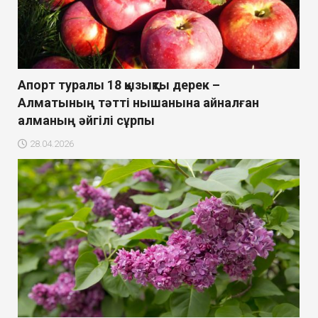
Апорт туралы 18 қызықты дерек –
Алматының тәтті нышанына айналған
алманың әйгілі сұрпы
28.04.2026