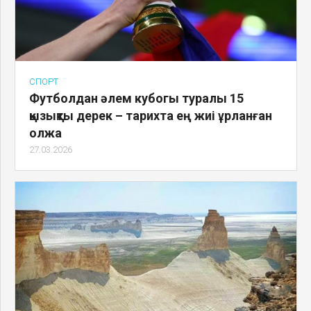
СПОРТ
Футболдан әлем кубогы туралы 15
қызықты дерек – тарихта ең жиі ұрланған
олжа
27.03.2026