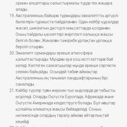
орман алқаптары салыстырмалы түрде тез жаңара
алады.
Австралияның байырғы тұрғындары эвкалипттің әртүрлі
бөліктерін тұрмыста пайдаланған. Одан кейбір құралдар
жасап, шикізатын дәстүрлі мақсаттарда қолданған.
Оның пайдалы қасиеттері жергілікті халыққа жақсы
белгілі болған. Жиналған тәжірибе ұрпақтан ұрпаққа
беріліп отырған.
Эвкалипт ормандары ерекше атмосфера
қалыптастырады. Мұндағы ауа хош иісті заттарға бай
келеді. Көптеген саяхатшылар мұнда ерекше сергектік
сезімін байқайды. Осындай табиғи аймақтар
Австралияның ең танымал ландшафтарының бірі
саналады.
Кейбір түрлер туған жерінен тыс өңірлерде де табысты
өсіріледі. Оларды Оңтүстік Еуропада, Африкада және
Оңтүстік Америкада кездестіруге болады. Бұл ағаштар
қолайлы климатқа жақсы бейімделеді. Соның
нәтижесінде олардың таралу аймағы айтарлықтай
кеңейді.