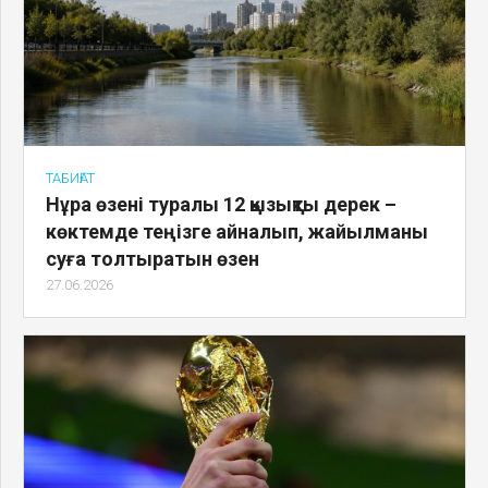
ТАБИҒАТ
Нұра өзені туралы 12 қызықты дерек –
көктемде теңізге айналып, жайылманы
суға толтыратын өзен
27.06.2026