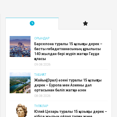
ОРЫНДАР
Барселона туралы 15 қызықты дерек –
басты ғибадатханасының құрылысы
140 жылдан бері жүріп жатқан Гауди
қаласы
09.08.2026
ТАБИҒАТ
Жайық (Орал) өзені туралы 15 қызықты
дерек – Еуропа мен Азияны дәл
ортасынан бөліп жатқан өзен
08.08.2026
ТҰЛҒАЛАР
Юлий Цезарь туралы 15 қызықты дерек –
кібісе жылын ойлап тапқан және