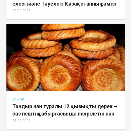
елесі және Тәуелсіз Қазақстанның рәмізі
27.02.2026
ТАМАҚ
Тандыр нан туралы 12 қызықты дерек –
саз пештің қабырғасында пісірілетін нан
03.07.2026