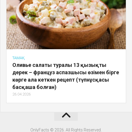
ТАМАҚ
Оливье салаты туралы 13 қызықты
дерек – француз аспазшысы өзімен бірге
көрге ала кеткен рецепт (түпнұсқасы
басқаша болған)
26.04.2026
OnlyFacts © 2026. All Rights Reserved.