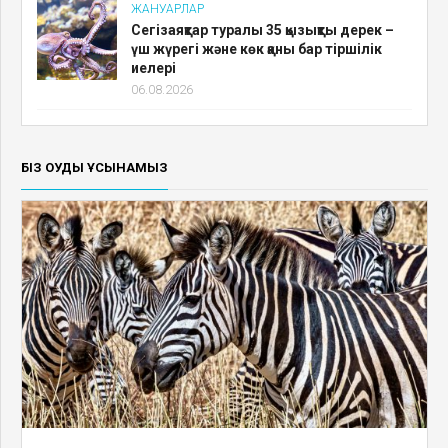
ЖАНУАРЛАР
Сегізаяқтар туралы 35 қызықты дерек –
үш жүрегі және көк қаны бар тіршілік
иелері
06.08.2026
БІЗ ОҚУДЫ ҰСЫНАМЫЗ