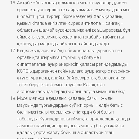
Ақтөбе облысының өсімдіктер мен жануарлар дүниесі
ерекше алуантүрліліктен айрылмайды – мұнда дала мен
шөлейттің тән түрлері бірге кездеседі. Халықаралық
Қызыл кітапқа енгізілген сирек антилопа – сайғақ –
облыстың шалғай аудандарында әлі де ұшырасады, бұл
аймақты еуразиялық кеңістіктегі жабайы табиғатты
қорғаудың маңызды аймағына айналдырады.
Кеңес жылдарында Ақтөбе жоспарлы құрылыс пен
орталықтандырылған тұрғын үй бөлумен
сипатталатын ауыр өнеркәсіп қаласы ретінде дамыды.
КСРО ыдырағаннан кейін қалаға ауыр өзгеріс кезеңінен
өтуге тура келді, алайда бай ресурстық база оған тек
төтеп беруге ғана емес, тәуелсіз Қазақстан
экономикасында тұрақты орын алуға мүмкіндік берді.
Мәдениет және демалыс қалалық бағы – жылы
маусымда тұрғындардың сүйікті орны – елдің батыс
бөлігіндегі ең ірі жасыл кеңістіктердің бірі болып
табылады. Құрғақ далалы аймақта орналасқан қалада
дамыған саябақ инфрақұрылымының болуы жайлы
қалалық орта жасау бойынша ойластырылған