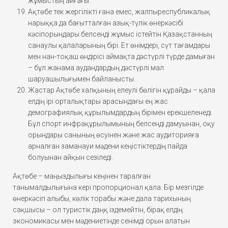
жұмыстың айғағы.
Ақтөбе тек жергілікті ғана емес, жалпыреспубликалық
нарыққа да бағытталған азық-түлік өнеркәсібі
кәсіпорындары белсенді жұмыс істейтін Қазақстанның
санаулы қалаларының бірі. Ет өнімдері, сүт тағамдары
мен нан-тоқаш өндірісі аймақта дәстүрлі түрде дамыған
– бұл жанама аудандардың дәстүрлі мал
шаруашылығымен байланысты.
Жастар Ақтөбе халқының елеулі бөлігін құрайды – қала
елдің ірі орталықтары арасындағы ең жас
демографиялық құрылымдардың бірімен ерекшеленеді.
Бұл спорт инфрақұрылымының белсенді дамуынан, оқу
орындары санының өсуінен және жас аудиторияға
арналған заманауи мәдени кеңістіктердің пайда
болуынан айқын сезіледі.
Ақтөбе – маңыздылығы кеңінен таралған
танымалдылығына кері пропорционал қала. Бір мезгілде
өнеркәсіп алыбы, көлік торабы және дала тарихының
сақшысы – ол туристік даңқ іздемейтін, бірақ елдің
экономикасы мен мәдениетінде сенімді орын алатын