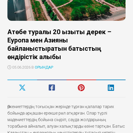
Ақтөбе туралы 20 қызықты дерек –
Еуропа мен Азияны
байланыстыратын батыстың
өндірістік алыбы
05.06.2026 В
ОРЫНДАР
Өркениеттердің тоғысқан жерінде тұрған қалалар тарих
бойында әрқашан ерекше рөл атқарған. Олар түрлі
мәдениеттердің бойына сіңіріп, сауда жолдарының
торабына айналып, алуан халықтарды өзіне тартқан. Батыс
Қазақстан – еуразиялық кеңістіктердің тұтасып кететін,