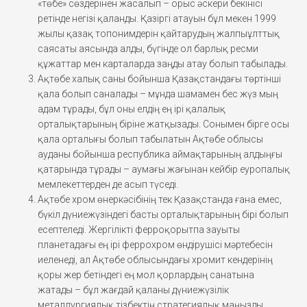
«төбе» сөздерінен жасалып – орыс әскери бекінісі
ретінде негізі қаланды. Қазіргі атауын бұл мекен 1999
жылы қазақ топонимдерін қайтарудың жалпыұлттық
саясаты аясында алды, бүгінде ол барлық ресми
құжаттар мен карталарда заңды атау болып табылады.
Ақтөбе халық саны бойынша Қазақстандағы төртінші
қала болып саналады – мұнда шамамен бес жүз мың
адам тұрады, бұл оны елдің ең ірі қалалық
орталықтарының біріне жатқызады. Сонымен бірге осы
қала орталығы болып табылатын Ақтөбе облысы
ауданы бойынша республика аймақтарының алдыңғы
қатарында тұрады – аумағы жағынан кейбір еуропалық
мемлекеттерден де асып түседі.
Ақтөбе хром өнеркәсібінің тек Қазақстанда ғана емес,
бүкіл дүниежүзіндегі басты орталықтарының бірі болып
есептеледі. Жергілікті ферроқорытпа зауыты
планетадағы ең ірі феррохром өндірушісі мәртебесін
иеленеді, ал Ақтөбе облысындағы хромит кендерінің
қоры жер бетіндегі ең мол қорлардың санатына
жатады – бұл жағдай қаланы дүниежүзілік
металлургиялық тізбектің стратегиялық маңызды