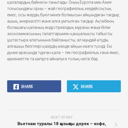
қалалардың бейнесін танытады. Оның Еуропа мен Азия
тоғысындағы орны – жай географиялық кездейсоқтық
емес, осы жердің бүкіл мінез-болмысын айқындаған тағдыр,
ашық, өнеркәсіпті және алға ұмтылған тағдыр. Ақтөбенің
болашағы қаланың индустриалдық мұраны жаңа білім
экономикасының талаптарымен қаншалықты табысты
ұштастыра алатынына байланысты, ал мұндай өтудің
алғашқы белгілері қазірдің өзінде айқын көзге түседі. Екі
дүние арасында тұрған қала – тек географиялық ғана емес,
өркениеттік та көпірге айналуға толық негізі бар.
SHARE
SHARE
NEXT STORY
Вьетнам туралы 18 қызықты дерек – кофе,