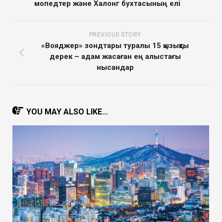
мопедтер және Халонг бухтасының елі
PREVIOUS STORY
«Вояджер» зондтары туралы 15 қызықты
дерек – адам жасаған ең алыстағы
нысандар
YOU MAY ALSO LIKE...