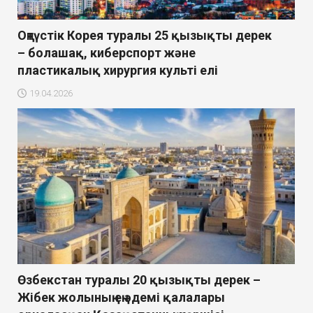
Оңтүстік Корея туралы 25 қызықты дерек
– болашақ, киберспорт және
пластикалық хирургия культі елі
19.04.2026
Өзбекстан туралы 20 қызықты дерек –
Жібек жолының ең әдемі қалалары