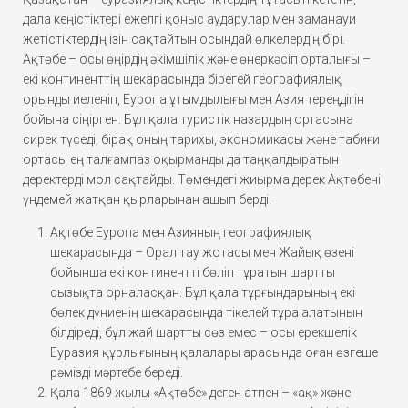
дала кеңістіктері ежелгі қоныс аударулар мен заманауи
жетістіктердің ізін сақтайтын осындай өлкелердің бірі.
Ақтөбе – осы өңірдің әкімшілік және өнеркәсіп орталығы –
екі континенттің шекарасында бірегей географиялық
орынды иеленіп, Еуропа ұтымдылығы мен Азия тереңдігін
бойына сіңірген. Бұл қала туристік назардың ортасына
сирек түседі, бірақ оның тарихы, экономикасы және табиғи
ортасы ең талғампаз оқырманды да таңқалдыратын
деректерді мол сақтайды. Төмендегі жиырма дерек Ақтөбені
үндемей жатқан қырларынан ашып берді.
Ақтөбе Еуропа мен Азияның географиялық
шекарасында – Орал тау жотасы мен Жайық өзені
бойынша екі континентті бөліп тұратын шартты
сызықта орналасқан. Бұл қала тұрғындарының екі
бөлек дүниенің шекарасында тікелей тұра алатынын
білдіреді, бұл жай шартты сөз емес – осы ерекшелік
Еуразия құрлығының қалалары арасында оған өзгеше
рәмізді мәртебе береді.
Қала 1869 жылы «Ақтөбе» деген атпен – «ақ» және