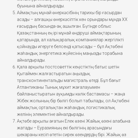
буынына айналдырады.
Аймақтың мұнай өнеркәсібінің тарихы бір ғасырдан
асады – алғашқы өнеркәсіптік кен орындары мұнда XX
ғасырдың басында-ақ ашылған. Бүгінде облыс
Қазақстанның ең ірі мұнай өндіруші аймақтарының
қатарында, ал халықаралық компаниялар жергілікті
қойнауды игеруге белсенді қатысады – бұл Ақтөбені
жаһандық энергетика жүйесінің маңызды торабына
айналдырады.
Қала арқылы постсоветтік кеңістіктің батыс шетін
Қытаймен жалғастыратын аңыздық
трансконтинентальды магистраль өтеді. Бұл бағыт
Атлантиканы Тынық мұхит жағалауымен
байланыстыратын ауқымды көлік бастамасы – жаңа
Жібек жолының бір бөлігі болып табылады, ол Ақтөбені
аймақтық орталықтан жаһандық логистикалық
желінің элементіне айналдырады.
Ақтөбе арқылы ағатын Елек өзені Жайық өзені алабына
жатады – Еуразияның екі бөлігінің арасындағы
шекараны кесіп өтетін сирек өзендердің бірі. Жайық өз