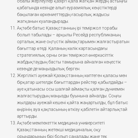
обалы жерлеулер қазіргі қала жатқан жердің астыңғы
қабатында кезінде алып еуразиялық кеңістіктерді
бақылаған өркениеттердің ғасырлық жадысы
жатқанын куәландырады.
Ақтөбе батыс Қазақстанның ірі теміржол торабы
болып табылады – арқылы Ресейді республиканың
орталық және оңтүстік аймақтарымен жалғастыратын
бағыттар өтеді. Қаланың көлік картасындағы
стратегиялық орны оған теміржол өнеркәсіптік
жабдықтаудың басты тамырына айналған кеңестік
кезеңде де маңыздылық берген.
Жергілікті әуежай Қазақстанның көптеген қаласы мен
бірқатар шетелдік бағыттардан рейстер қабылдайды –
әуе қатынасы осы шалғай аймақты қалған дүниемен
жалғастырудың маңызды буынына айналды. Соңғы
жылдары әуежай кешені қайта жаңартылды, бұл батыс
өңірінің ауа қақпасының өткізу қабілетін айтарлықтай
арттырды.
Ақтөбе мемлекеттік медицина университеті
Қазақстанның жетекші медициналық оқу
орындарының бірі болып саналады және тек