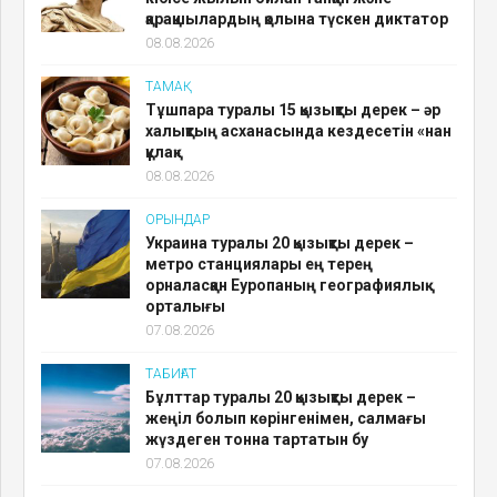
қарақшылардың қолына түскен диктатор
08.08.2026
ТАМАҚ
Тұшпара туралы 15 қызықты дерек – әр
халықтың асханасында кездесетін «нан
құлақ»
08.08.2026
ОРЫНДАР
Украина туралы 20 қызықты дерек –
метро станциялары ең терең
орналасқан Еуропаның географиялық
орталығы
07.08.2026
ТАБИҒАТ
Бұлттар туралы 20 қызықты дерек –
жеңіл болып көрінгенімен, салмағы
жүздеген тонна тартатын бу
07.08.2026