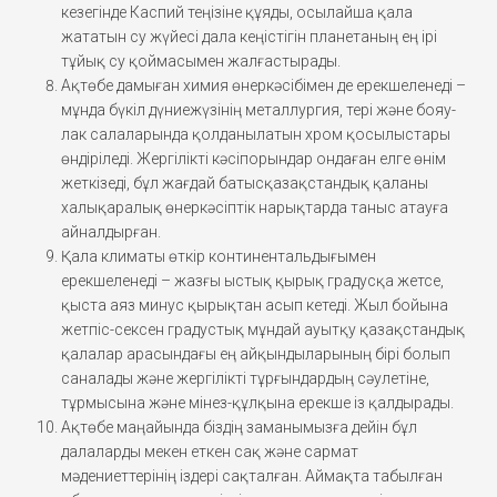
кезегінде Каспий теңізіне құяды, осылайша қала
жататын су жүйесі дала кеңістігін планетаның ең ірі
тұйық су қоймасымен жалғастырады.
Ақтөбе дамыған химия өнеркәсібімен де ерекшеленеді –
мұнда бүкіл дүниежүзінің металлургия, тері және бояу-
лак салаларында қолданылатын хром қосылыстары
өндіріледі. Жергілікті кәсіпорындар ондаған елге өнім
жеткізеді, бұл жағдай батысқазақстандық қаланы
халықаралық өнеркәсіптік нарықтарда таныс атауға
айналдырған.
Қала климаты өткір континентальдығымен
ерекшеленеді – жазғы ыстық қырық градусқа жетсе,
қыста аяз минус қырықтан асып кетеді. Жыл бойына
жетпіс-сексен градустық мұндай ауытқу қазақстандық
қалалар арасындағы ең айқындыларының бірі болып
саналады және жергілікті тұрғындардың сәулетіне,
тұрмысына және мінез-құлқына ерекше із қалдырады.
Ақтөбе маңайында біздің заманымызға дейін бұл
далаларды мекен еткен сақ және сармат
мәдениеттерінің іздері сақталған. Аймақта табылған