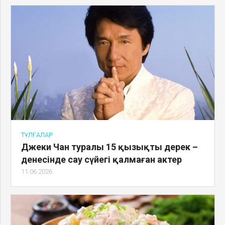
ТҰЛҒАЛАР
Джеки Чан туралы 15 қызықты дерек –
денесінде сау сүйегі қалмаған актер
11.06.2026