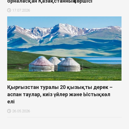
орналасқан Қазақстанның көршісі
17.07.2026
Қырғызстан туралы 20 қызықты дерек –
аспан таулар, киіз үйлер және Ыстықкөл
елі
26.05.2026