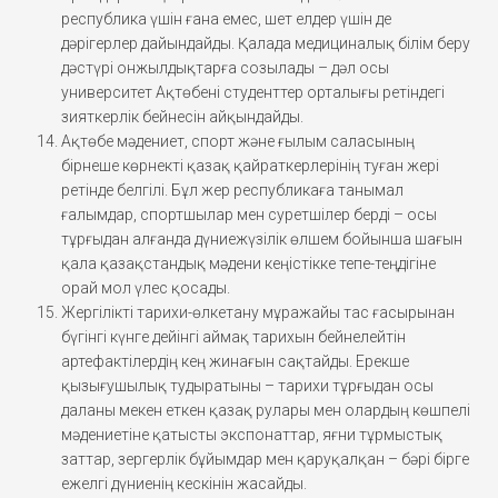
республика үшін ғана емес, шет елдер үшін де
дәрігерлер дайындайды. Қалада медициналық білім беру
дәстүрі онжылдықтарға созылады – дәл осы
университет Ақтөбені студенттер орталығы ретіндегі
зияткерлік бейнесін айқындайды.
Ақтөбе мәдениет, спорт және ғылым саласының
бірнеше көрнекті қазақ қайраткерлерінің туған жері
ретінде белгілі. Бұл жер республикаға танымал
ғалымдар, спортшылар мен суретшілер берді – осы
тұрғыдан алғанда дүниежүзілік өлшем бойынша шағын
қала қазақстандық мәдени кеңістікке тепе-теңдігіне
орай мол үлес қосады.
Жергілікті тарихи-өлкетану мұражайы тас ғасырынан
бүгінгі күнге дейінгі аймақ тарихын бейнелейтін
артефактілердің кең жинағын сақтайды. Ерекше
қызығушылық тудыратыны – тарихи тұрғыдан осы
даланы мекен еткен қазақ рулары мен олардың көшпелі
мәдениетіне қатысты экспонаттар, яғни тұрмыстық
заттар, зергерлік бұйымдар мен қаруқалқан – бәрі бірге
ежелгі дүниенің кескінін жасайды.