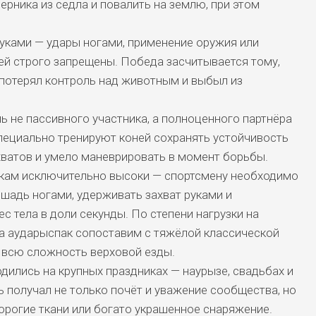
ерника из седла и повалить на землю, при этом
уками — удары ногами, применение оружия или
й строго запрещены. Победа засчитывается тому,
 потерял контроль над животным и выбыл из
ь не пассивного участника, а полноценного партнёра
пециально тренируют коней сохранять устойчивость
ахватов и умело маневрировать в момент борьбы.
икам исключительно высоки — спортсмену необходимо
шадь ногами, удерживать захват руками и
с тела в доли секунды. По степени нагрузки на
а аударыспак сопоставим с тяжёлой классической
 всю сложность верховой езды.
ились на крупных праздниках — наурызе, свадьбах и
 получал не только почёт и уважение сообщества, но
дорогие ткани или богато украшенное снаряжение.