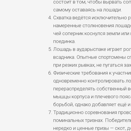
состоит в том, чтобы вырвать соп
самому оставаясь на лошади.
Схватка ведётся исключительно р
намеренные столкновения лошаде
чей соперник коснулся земли или
поединка.
Лошадь в аударыспаке играет рол
всадника. Опытные спортсмены с
при резких рывках, не пугаться з
Физические требования к участн
одновременно контролировать ло
перераспределять собственный ве
мышцы корпуса и плечевого пояс
борьбой, однако добавляет ещё и
Традиционно соревнования провод
поминальных тризнах. Победитель
нередко и ценные призы — скот, 