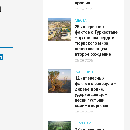
а
кровью
06.08.2026
МЕСТА
25 интересных
фактов о Туркестане
– духовном сердце
тюркского мира,
переживающем
второе рождение
06.08.2026
РАСТЕНИЯ
12 интересных
фактов о саксауле –
дереве-воине,
удерживающем
пески пустыни
своими корнями
05.08.2026
ПРИРОДА
27 интересных