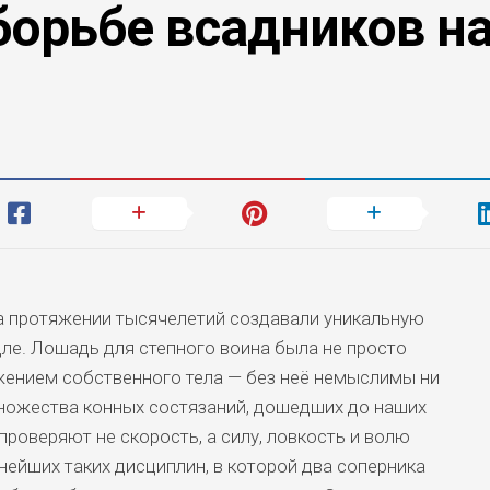
борьбе всадников н
а протяжении тысячелетий создавали уникальную
дле. Лошадь для степного воина была не просто
жением собственного тела — без неё немыслимы ни
 множества конных состязаний, дошедших до наших
проверяют не скорость, а силу, ловкость и волю
нейших таких дисциплин, в которой два соперника