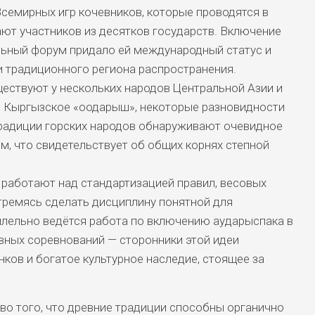
семирных игр кочевников, которые проводятся в
ают участников из десятков государств. Включение
льный форум придало ей международный статус и
и традиционного региона распространения.
ествуют у нескольких народов Центральной Азии и
. Кыргызское «оодарыш», некоторые разновидности
традиции горских народов обнаруживают очевидное
м, что свидетельствует об общих корнях степной
работают над стандартизацией правил, весовых
стремясь сделать дисциплину понятной для
лельно ведётся работа по включению аударыспака в
вных соревнований — сторонники этой идеи
ков и богатое культурное наследие, стоящее за
во того, что древние традиции способны органично