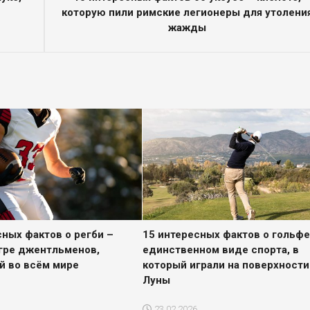
которую пили римские легионеры для утолени
жажды
сных фактов о регби –
15 интересных фактов о гольфе
гре джентльменов,
единственном виде спорта, в
й во всём мире
который играли на поверхности
Луны
23.02.2026