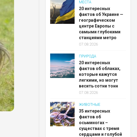
МЕСТА
20 интересных
фактов об Украине —
географическом
центре Европы с
самыми глубокими
станциями метро
07.08.2026
ПРИРОДА
20 интересных
фактов об облаках,
которые кажутся
легкими, но могут
весить сотни тонн
07.08.2026
ЖИВОТНЫЕ
35 интересных
фактов об
осьминогах –
существах с тремя
сердцами и голубой