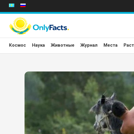
Перейти
к
содержанию
Космос
Наука
Животные
Журнал
Места
Раст