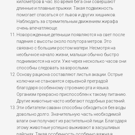
километров в час. Во время бега они совершают
длинные и плавные прыжки. Такая подвижность
помогает спасаться от львов и других хищников.
Наблюдать за стремительным движением жирафа
очень впечатляюще.
Новорожденные детеныши появляются на свет после
падения с высоты около полутора метров. Это
связано с большим ростом матери. Несмотря на
необычное начало жизни, малыши обычно быстро
поднимаются на ноги. Уже через несколько часов они
способны следовать за взрослыми.
Основу рациона составляют листья акации. Острые
колючки не становятся серьезной преградой
благодаря особенному строению рта и языка.
Организм прекрасно приспособлен к такому питанию.
Другие животные часто избегают подобных растений.
Эти обитатели саванн способны обходиться без воды
довольно долго. Значительную часть необходимой
влаги они получают из растительной пищи. Благодаря
этому животные успешно выживают в засушливых
районах. Такая особенность особенно важна в