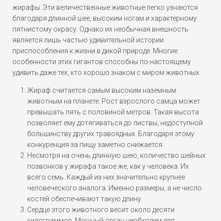
жирафы. Эти величественные животные легко узнаются
благодаря длинной шее, высоким ногам и характерному
пятнистому окрасу. Однако их необычная внешность
является лишь частью удивительной истории
приспособления к жизни в дикой природе. Многие
особенности этих гигантов способны по-настоящему
удивить даже тех, кто хорошо знаком с миром животных.
Жираф считается самым высоким наземным
животным на планете. Рост взрослого самца может
превышать пять с половиной метров. Такая высота
позволяет ему дотягиваться до листвы, недоступной
большинству других травоядных. Благодаря этому
конкуренция за пищу заметно снижается.
Несмотря на очень длинную шею, количество шейных
позвонков у жирафа такое же, как у человека. Их
всего семь. Каждый из них значительно крупнее
человеческого аналога. Именно размеры, а не число
костей обеспечивают такую длину.
Сердце этого животного весит около десяти
килограммов. Мощный орган необходим для