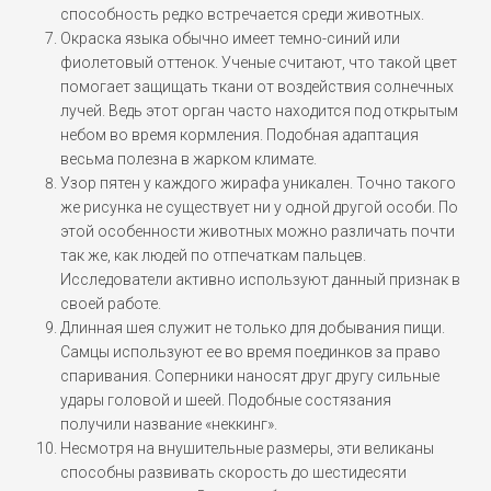
способность редко встречается среди животных.
Окраска языка обычно имеет темно-синий или
фиолетовый оттенок. Ученые считают, что такой цвет
помогает защищать ткани от воздействия солнечных
лучей. Ведь этот орган часто находится под открытым
небом во время кормления. Подобная адаптация
весьма полезна в жарком климате.
Узор пятен у каждого жирафа уникален. Точно такого
же рисунка не существует ни у одной другой особи. По
этой особенности животных можно различать почти
так же, как людей по отпечаткам пальцев.
Исследователи активно используют данный признак в
своей работе.
Длинная шея служит не только для добывания пищи.
Самцы используют ее во время поединков за право
спаривания. Соперники наносят друг другу сильные
удары головой и шеей. Подобные состязания
получили название «неккинг».
Несмотря на внушительные размеры, эти великаны
способны развивать скорость до шестидесяти