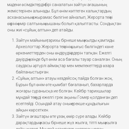
мәдени өсімдіктердің бірі саналатын зәйтүн ағашының
жемістерінен алынады. Бұл өнім көптеген халықтардың
асханасының ажырамас бөлігіне айналып, Жерорта теңізі
өңірінің өмір салтының нышаны болып қалыптасты. Сондықтан
оны жиі «сұйық алтын» деп атайды.
Зәйтүн майының тарихы бірнеше мың жылды қамтиды.
Археологтар Жерорта теңізінің шығыс бөлігіндегі көне
өркениеттерден оны өндірудің іздерін тапқан. Ежелгі
дәуірдің өзінде бұл өнім аса бағалы тауар саналған. Оның
саудасы әртүрлі аймақтар мен мемлекеттерді өзара
байланыстырған.
«Сұйық алтын» атауы кездейсоқ пайда болған жоқ.
Бұрын бұл өнім өте қымбат бағаланып, базарларда
жоғары сұранысқа ие болған. Кейбір тарихшылар
мұндай теңеуді ежелгі грек ақыны Гомер қолданған деп
есептейді. Осындай атау оның ерекше құндылығын
айқын көрсеткен.
Зәйтүн ағаштары өте ұзақ өмір сүре алады. Кейбір
дарақтардың жасы бірнеше жүз жылға, тіпті мың жылға
дейін жетеді. Мұндай өсімдіктер көптеген ұрпақ