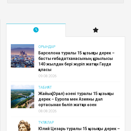
ОРЫНДАР
Барселона туралы 15 қызықты дерек –
басты ғибадатханасының құрылысы
140 жылдан бері жүріп жатқан Гауди
қаласы
09.08.2026
ТАБИҒАТ
Жайық (Орал) өзені туралы 15 қызықты
дерек – Еуропа мен Азияны дәл
ортасынан бөліп жатқан өзен
08.08.2026
ТҰЛҒАЛАР
Юлий Цезарь туралы 15 қызықты дерек –