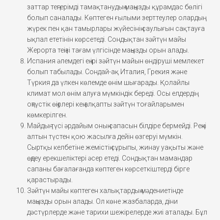
заттар теңгерімді тамақтанудың маңызды құрамдас бөлігі
болып саналады. Көптеген ғылыми зерттеулер олардың
жүрек пен қан тамырлары жүйесінің саулығын сақтауға
ықпал ететінін көрсетеді. Сондықтан зәйтүн майы
Жерорта теңізі тағам үлгісінде маңызды орын алады.
Испания әлемдегі ең ірі зәйтүн майын өндіруші мемлекет
болып табылады. Сондай-ақ Италия, Грекия және
Түркия да үлкен көлемде өнім шығарады. Қолайлы
климат мол өнім алуға мүмкіндік береді. Осы елдердің
оңтүстік өңірлері кең алқапты зәйтүн тоғайларымен
көмкерілген.
Майдың түсі әрдайым оның сапасын білдіре бермейді. Реңкі
алтын түстен қою жасылға дейін өзгеруі мүмкін.
Сыртқы келбетіне жемістің сұрыпы, жинау уақыты және
өңдеу ерекшеліктері әсер етеді. Сондықтан мамандар
сапаны бағалағанда көптеген көрсеткіштерді бірге
қарастырады.
Зәйтүн майы көптеген халықтардың мәдениетінде
маңызды орын алады. Ол көне жазбаларда, діни
дәстүрлерде және тарихи шежірелерде жиі аталады. Бұл