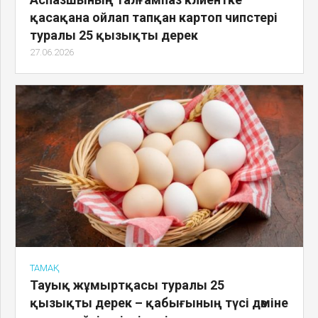
қасақана ойлап тапқан картоп чипстері
туралы 25 қызықты дерек
27.06.2026
ТАМАҚ
Тауық жұмыртқасы туралы 25
қызықты дерек – қабығының түсі дәміне