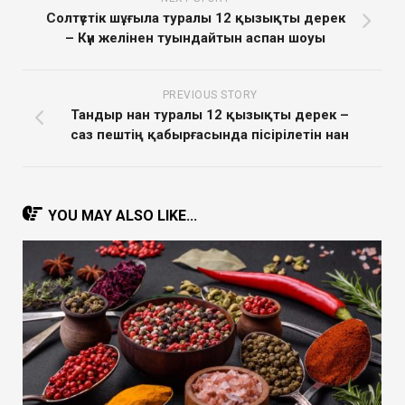
Солтүстік шұғыла туралы 12 қызықты дерек
– Күн желінен туындайтын аспан шоуы
PREVIOUS STORY
Тандыр нан туралы 12 қызықты дерек –
саз пештің қабырғасында пісірілетін нан
YOU MAY ALSO LIKE...