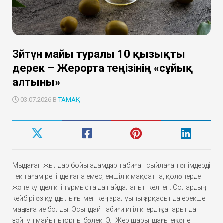
Зәйтүн майы туралы 10 қызықты
дерек – Жерорта теңізінің «сұйық
алтыны»
03.07.2026 В
ТАМАҚ
Мыңдаған жылдар бойы адамдар табиғат сыйлаған өнімдерді
тек тағам ретінде ғана емес, емшілік мақсатта, қолөнерде
және күнделікті тұрмыста да пайдаланып келген. Солардың
кейбірі өз құндылығы мен кең таралуының арқасында ерекше
маңызға ие болды. Осындай табиғи игіліктердің қатарында
зәйтүн майының орны бөлек. Ол Жер шарындағы ең көне