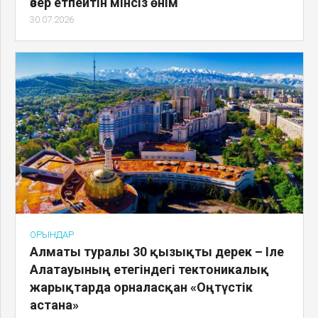
әсер етпейтін мінсіз өнім
30.07.2026
ОРЫНДАР
Алматы туралы 30 қызықты дерек – Іле
Алатауының етегіндегі тектоникалық
жарықтарда орналасқан «Оңтүстік
астана»