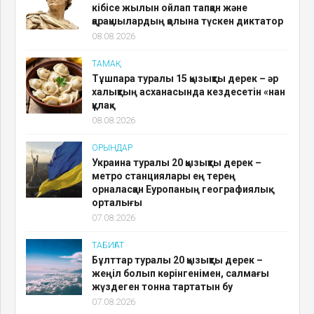
кібісе жылын ойлап тапқан және
қарақшылардың қолына түскен диктатор
08.08.2026
ТАМАҚ
Тұшпара туралы 15 қызықты дерек – әр
халықтың асханасында кездесетін «нан
құлақ»
08.08.2026
ОРЫНДАР
Украина туралы 20 қызықты дерек –
метро станциялары ең терең
орналасқан Еуропаның географиялық
орталығы
07.08.2026
ТАБИҒАТ
Бұлттар туралы 20 қызықты дерек –
жеңіл болып көрінгенімен, салмағы
жүздеген тонна тартатын бу
07.08.2026