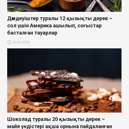
Дәмдеуіштер туралы 12 қызықты дерек –
сол үшін Америка ашылып, соғыстар
басталған тауарлар
02.04.2026
Шоколад туралы 20 қызықты дерек –
майя үндістері ақша орнына пайдаланған