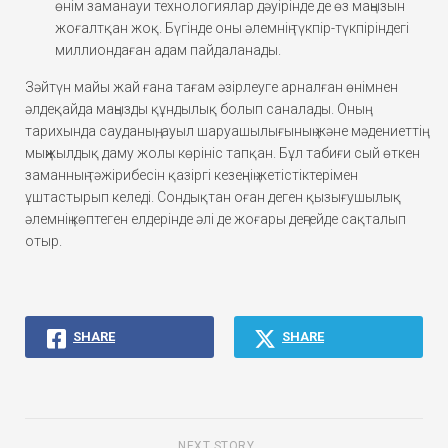
өнім заманауи технологиялар дәуірінде де өз маңызын
жоғалтқан жоқ. Бүгінде оны әлемнің түкпір-түкпіріндегі
миллиондаған адам пайдаланады.
Зәйтүн майы жай ғана тағам әзірлеуге арналған өнімнен
әлдеқайда маңызды құндылық болып саналады. Оның
тарихында сауданың, ауыл шаруашылығының және мәдениеттің
мыңжылдық даму жолы көрініс тапқан. Бұл табиғи сый өткен
заманның тәжірибесін қазіргі кезеңнің жетістіктерімен
ұштастырып келеді. Сондықтан оған деген қызығушылық
әлемнің көптеген елдерінде әлі де жоғары деңгейде сақталып
отыр.
SHARE
SHARE
NEXT STORY