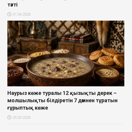
тәтті
01.04.2026
Наурыз көже туралы 12 қызықты дерек –
молшылықты білдіретін 7 дәмнен тұратын
ғұрыптық көже
25.05.2026