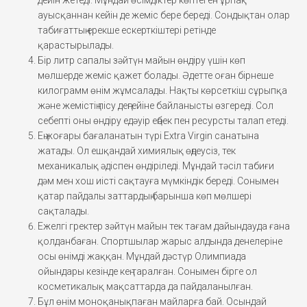
ауысқаннан кейін де жеміс бере береді. Сондықтан олар
табиғаттың ерекше ескерткіштері ретінде
қарастырылады.
Бір литр сапалы зәйтүн майын өндіру үшін көп
мөлшерде жеміс қажет болады. Әдетте оған бірнеше
килограмм өнім жұмсалады. Нақты көрсеткіш сұрыпқа
және жемістің пісу деңгейіне байланысты өзгереді. Сол
себепті оны өндіру едәуір еңбек пен ресурсты талап етеді.
Ең жоғары бағаланатын түрі Extra Virgin санатына
жатады. Ол ешқандай химиялық өңдеусіз, тек
механикалық әдіспен өндіріледі. Мұндай тәсіл табиғи
дәм мен хош иісті сақтауға мүмкіндік береді. Сонымен
қатар пайдалы заттардың барынша көп мөлшері
сақталады.
Ежелгі гректер зәйтүн майын тек тағам дайындауда ғана
қолданбаған. Спортшылар жарыс алдында денелеріне
осы өнімді жаққан. Мұндай дәстүр Олимпиада
ойындары кезінде кең таралған. Сонымен бірге ол
косметикалық мақсаттарда да пайдаланылған.
Бұл өнім моноқанықпаған майларға бай. Осындай