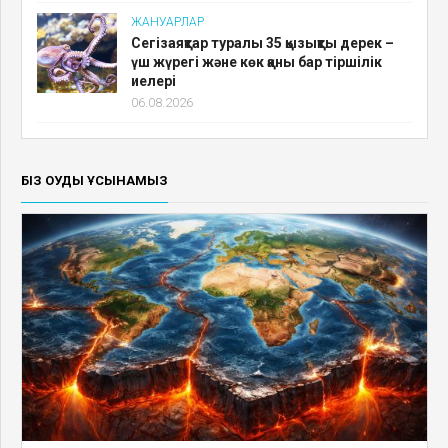
ЖАНУАРЛАР
Сегізаяқтар туралы 35 қызықты дерек –
үш жүрегі және көк қаны бар тіршілік
иелері
06.08.2026
БІЗ ОҚУДЫ ҰСЫНАМЫЗ