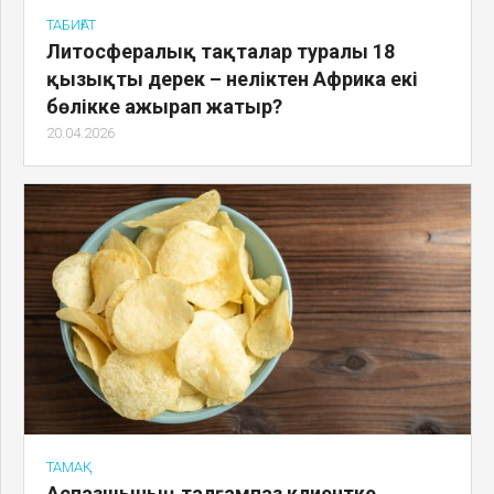
ТАБИҒАТ
Литосфералық тақталар туралы 18
қызықты дерек – неліктен Африка екі
бөлікке ажырап жатыр?
20.04.2026
ТАМАҚ
Аспазшының талғампаз клиентке