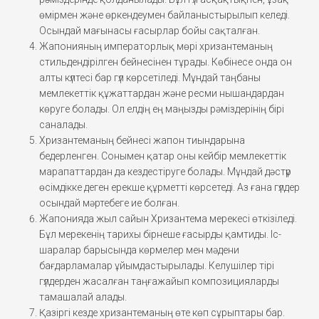
өмірмен және өркендеумен байланыстырылып келеді.
Осындай мағынасы ғасырлар бойы сақталған.
Жапонияның императорлық мөрі хризантеманың
стильдендірілген бейнесінен тұрады. Көбінесе онда он
алты күлтесі бар гүл көрсетіледі. Мұндай таңбаны
мемлекеттік құжаттардан және ресми нышандардан
көруге болады. Ол елдің ең маңызды рәміздерінің бірі
саналады.
Хризантеманың бейнесі жапон тиындарына
бедерленген. Сонымен қатар оны кейбір мемлекеттік
марапаттардан да кездестіруге болады. Мұндай дәстүр
өсімдікке деген ерекше құрметті көрсетеді. Аз ғана гүлдер
осындай мәртебеге ие болған.
Жапонияда жыл сайын Хризантема мерекесі өткізіледі.
Бұл мерекенің тарихы бірнеше ғасырды қамтиды. Іс-
шаралар барысында көрмелер мен мәдени
бағдарламалар ұйымдастырылады. Келушілер тірі
гүлдерден жасалған таңғажайып композицияларды
тамашалай алады.
Қазіргі кезде хризантеманың өте көп сұрыптары бар.