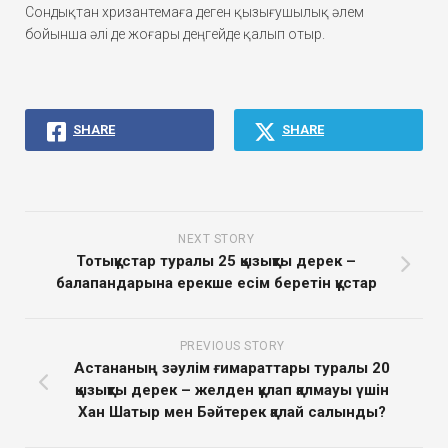
Сондықтан хризантемаға деген қызығушылық әлем
бойынша әлі де жоғары деңгейде қалып отыр.
SHARE
SHARE
NEXT STORY
Тотықұстар туралы 25 қызықты дерек –
балапандарына ерекше есім беретін құстар
PREVIOUS STORY
Астананың зәулім ғимараттары туралы 20
қызықты дерек – желден құлап қалмауы үшін
Хан Шатыр мен Бәйтерек қалай салынды?