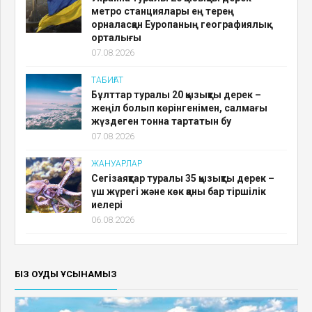
метро станциялары ең терең
орналасқан Еуропаның географиялық
орталығы
07.08.2026
ТАБИҒАТ
Бұлттар туралы 20 қызықты дерек –
жеңіл болып көрінгенімен, салмағы
жүздеген тонна тартатын бу
07.08.2026
ЖАНУАРЛАР
Сегізаяқтар туралы 35 қызықты дерек –
үш жүрегі және көк қаны бар тіршілік
иелері
06.08.2026
БІЗ ОҚУДЫ ҰСЫНАМЫЗ