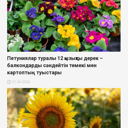
Петуниялар туралы 12 қызықты дерек –
балкондарды сәндейтін темекі мен
картоптың туыстары
21.04.2026