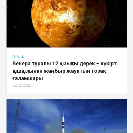
ҒАРЫШ
Венера туралы 12 қызықты дерек – күкірт
қышқылынан жаңбыр жауатын тозақ
ғаламшары
22.02.2026