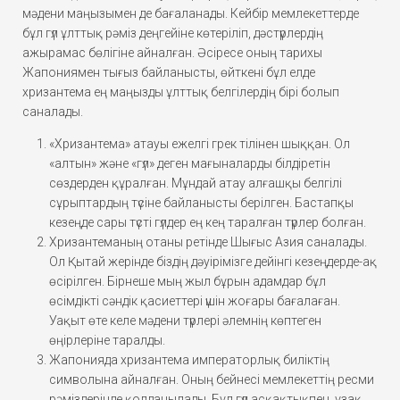
мәдени маңызымен де бағаланады. Кейбір мемлекеттерде
бұл гүл ұлттық рәміз деңгейіне көтеріліп, дәстүрлердің
ажырамас бөлігіне айналған. Әсіресе оның тарихы
Жапониямен тығыз байланысты, өйткені бұл елде
хризантема ең маңызды ұлттық белгілердің бірі болып
саналады.
«Хризантема» атауы ежелгі грек тілінен шыққан. Ол
«алтын» және «гүл» деген мағыналарды білдіретін
сөздерден құралған. Мұндай атау алғашқы белгілі
сұрыптардың түсіне байланысты берілген. Бастапқы
кезеңде сары түсті гүлдер ең кең таралған түрлер болған.
Хризантеманың отаны ретінде Шығыс Азия саналады.
Ол Қытай жерінде біздің дәуірімізге дейінгі кезеңдерде-ақ
өсірілген. Бірнеше мың жыл бұрын адамдар бұл
өсімдікті сәндік қасиеттері үшін жоғары бағалаған.
Уақыт өте келе мәдени түрлері әлемнің көптеген
өңірлеріне таралды.
Жапонияда хризантема императорлық биліктің
символына айналған. Оның бейнесі мемлекеттің ресми
рәміздерінде қолданылады. Бұл гүл асқақтықпен, ұзақ