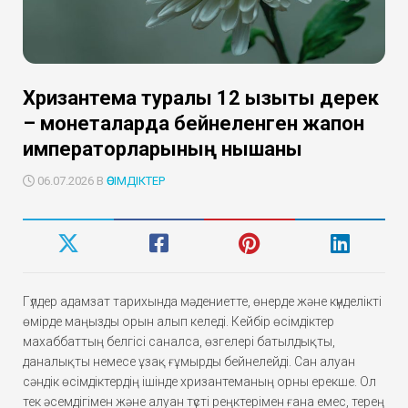
Хризантема туралы 12 қызықты дерек
– монеталарда бейнеленген жапон
императорларының нышаны
06.07.2026 В
ӨСІМДІКТЕР
Гүлдер адамзат тарихында мәдениетте, өнерде және күнделікті
өмірде маңызды орын алып келеді. Кейбір өсімдіктер
махаббаттың белгісі саналса, өзгелері батылдықты,
даналықты немесе ұзақ ғұмырды бейнелейді. Сан алуан
сәндік өсімдіктердің ішінде хризантеманың орны ерекше. Ол
тек әсемдігімен және алуан түсті реңктерімен ғана емес, терең