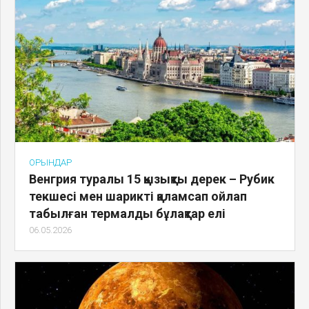
ОРЫНДАР
Венгрия туралы 15 қызықты дерек – Рубик
текшесі мен шарикті қаламсап ойлап
табылған термалды бұлақтар елі
06.05.2026