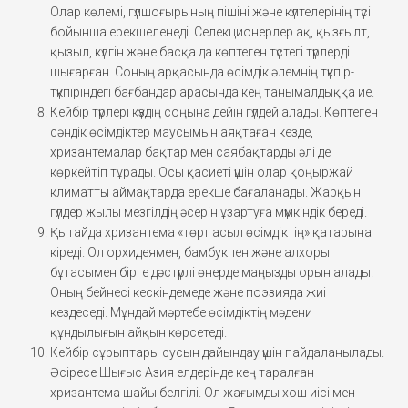
Олар көлемі, гүлшоғырының пішіні және күлтелерінің түсі
бойынша ерекшеленеді. Селекционерлер ақ, қызғылт,
қызыл, күлгін және басқа да көптеген түстегі түрлерді
шығарған. Соның арқасында өсімдік әлемнің түкпір-
түкпіріндегі бағбандар арасында кең танымалдыққа ие.
Кейбір түрлері күздің соңына дейін гүлдей алады. Көптеген
сәндік өсімдіктер маусымын аяқтаған кезде,
хризантемалар бақтар мен саябақтарды әлі де
көркейтіп тұрады. Осы қасиеті үшін олар қоңыржай
климатты аймақтарда ерекше бағаланады. Жарқын
гүлдер жылы мезгілдің әсерін ұзартуға мүмкіндік береді.
Қытайда хризантема «төрт асыл өсімдіктің» қатарына
кіреді. Ол орхидеямен, бамбукпен және алхоры
бұтасымен бірге дәстүрлі өнерде маңызды орын алады.
Оның бейнесі кескіндемеде және поэзияда жиі
кездеседі. Мұндай мәртебе өсімдіктің мәдени
құндылығын айқын көрсетеді.
Кейбір сұрыптары сусын дайындау үшін пайдаланылады.
Әсіресе Шығыс Азия елдерінде кең таралған
хризантема шайы белгілі. Ол жағымды хош иісі мен