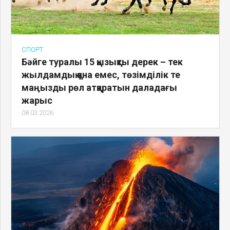
СПОРТ
Бәйге туралы 15 қызықты дерек – тек
жылдамдық қана емес, төзімділік те
маңызды рөл атқаратын даладағы
жарыс
08.03.2026