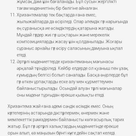
жұмсақ дәмі үшін бағаланады. Бұл сусын жергілікті
тағам мәдениетінің бір бөлігіне айналған.
Хризантемалар тек бақтарда ғана емес,
жылыжайларда да өсіріледі. Олар әлемдік гүл нарығында
ең сұранысқа ие өсімдіктердің қатарына жатады.
Мұндай гүлдер жиі гүл шоқтарын және мерекелік
композицияларды жасау үшін қолданылады. Жоғары
сұраныс арнайы гүл өсіру саласының дамуына ықпал
етеді.
Әртүрлі мәдениеттерде хризантеманың мағынасы
әрқалай түсіндіріледі. Кейбір елдерде ол қуаныш пен ұзақ
ғұмырдың белгісі болып саналады. Басқа өңірлерде бұл
гүл өткен ұрпақтарды еске алу мен құрметтеумен
байланыстырылады. Осындай алуан түрлі мағыналар
оны мәдени тұрғыдан ерекше қызықты етеді.
Хризантема жай ғана әдемі сәндік өсімдік емес. Оның
күлтелерінің астарында дәстүрлермен, өнермен және
мемлекеттік рәміздермен байланысты көпғасырлық тарих
жатыр. Бұл гүл әртүрлі халықтардың мәдениетінде ерекше
орын алып, өз маңызын бүгінгі күнге дейін сақтап келеді.