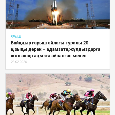
ҒАРЫШ
Байқоңыр ғарыш айлағы туралы 20
қызықты дерек – адамзатқа жұлдыздарға
жол ашқан аңызға айналған мекен
28.02.2026