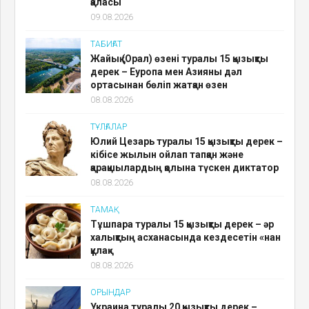
қаласы
09.08.2026
ТАБИҒАТ
Жайық (Орал) өзені туралы 15 қызықты
дерек – Еуропа мен Азияны дәл
ортасынан бөліп жатқан өзен
08.08.2026
ТҰЛҒАЛАР
Юлий Цезарь туралы 15 қызықты дерек –
кібісе жылын ойлап тапқан және
қарақшылардың қолына түскен диктатор
08.08.2026
ТАМАҚ
Тұшпара туралы 15 қызықты дерек – әр
халықтың асханасында кездесетін «нан
құлақ»
08.08.2026
ОРЫНДАР
Украина туралы 20 қызықты дерек –