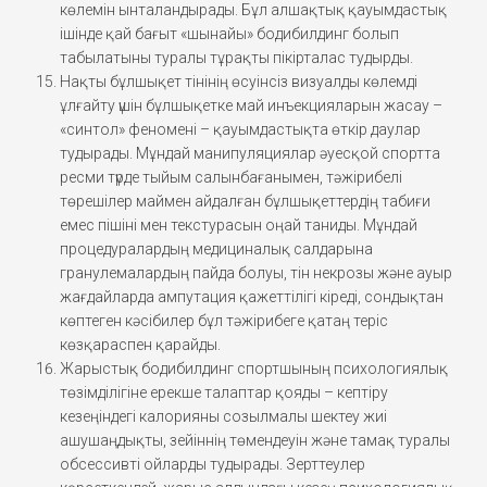
көлемін ынталандырады. Бұл алшақтық қауымдастық
ішінде қай бағыт «шынайы» бодибилдинг болып
табылатыны туралы тұрақты пікірталас тудырды.
Нақты бұлшықет тінінің өсуінсіз визуалды көлемді
ұлғайту үшін бұлшықетке май инъекцияларын жасау –
«синтол» феномені – қауымдастықта өткір даулар
тудырады. Мұндай манипуляциялар әуесқой спортта
ресми түрде тыйым салынбағанымен, тәжірибелі
төрешілер маймен айдалған бұлшықеттердің табиғи
емес пішіні мен текстурасын оңай таниды. Мұндай
процедуралардың медициналық салдарына
гранулемалардың пайда болуы, тін некрозы және ауыр
жағдайларда ампутация қажеттілігі кіреді, сондықтан
көптеген кәсібилер бұл тәжірибеге қатаң теріс
көзқараспен қарайды.
Жарыстық бодибилдинг спортшының психологиялық
төзімділігіне ерекше талаптар қояды – кептіру
кезеңіндегі калорияны созылмалы шектеу жиі
ашушаңдықты, зейіннің төмендеуін және тамақ туралы
обсессивті ойларды тудырады. Зерттеулер