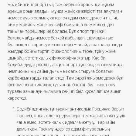
Бодибилдинг спорттық тәжірибелер арасында мүлдем
ерекше орын алады – мұнда жеңіске жүгірісті тез аяқтаған
немесе ауыр салмақ көтерген адам емес, денесін пішіні,
симметриясы және рельефі бойынша ең жетілген деп
таныған төрешілер ие болады. Бұл спорт түрін жиі
бағаламайды немесе беткей қабылдап, шамадан тыс
бұлшықетті көрсетумен шектейді – алайда сахна артында
жылдар бойғы тәртіп, физиологияны терең түсіну және
шынайы эстетикалық философия жатыр. Кәсіби
бодибилдердің жолы дәстүрлі спорт түрлеріндегі олимпиада
чемпионының дайындығымен салыстыруға болатын
құрбандықтарды талап етеді. Төмендегі жиырма дерек бұл
феноменді антикалық тұғырнан бастап бұлшықет өсуі
туралы заманауи ғылымға дейінгі бүкіл күрделілігінде ашып
көрсетеді.
Бодибилдингнің түп-төркіні антикалық Грецияға барып
тіреледі, онда атлеттер денелерін тек жарыста жеңу үшін
ғана емес, эстетикалық идеалға жету үшін арнайы
дамытқан. Грек мүсіндері ер адам фигурасының
пропорциялар канонын таңғажайып дәлдікпен