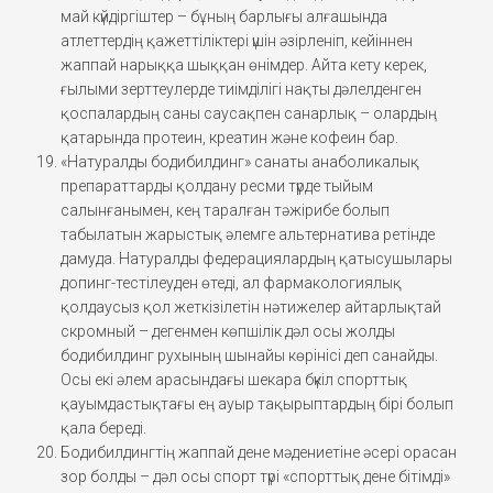
май күйдіргіштер – бұның барлығы алғашында
атлеттердің қажеттіліктері үшін әзірленіп, кейіннен
жаппай нарыққа шыққан өнімдер. Айта кету керек,
ғылыми зерттеулерде тиімділігі нақты дәлелденген
қоспалардың саны саусақпен санарлық – олардың
қатарында протеин, креатин және кофеин бар.
«Натуралды бодибилдинг» санаты анаболикалық
препараттарды қолдану ресми түрде тыйым
салынғанымен, кең таралған тәжірибе болып
табылатын жарыстық әлемге альтернатива ретінде
дамуда. Натуралды федерациялардың қатысушылары
допинг-тестілеуден өтеді, ал фармакологиялық
қолдаусыз қол жеткізілетін нәтижелер айтарлықтай
скромный – дегенмен көпшілік дәл осы жолды
бодибилдинг рухының шынайы көрінісі деп санайды.
Осы екі әлем арасындағы шекара бүкіл спорттық
қауымдастықтағы ең ауыр тақырыптардың бірі болып
қала береді.
Бодибилдингтің жаппай дене мәдениетіне әсері орасан
зор болды – дәл осы спорт түрі «спорттық дене бітімді»