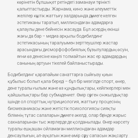
көрінетін бұлшықет ретіндегі заманауи түсінікті
қалыптастырды. Жарнама, кино және әлеуметтік
желілер күштік жаттығу залдарында дүниеге келген
эстетиканы таратып, миллиондаған адамдарға
қалаулы дене бейнесін жасауда. Бұл әсердің екінші
жағы да бар – медиа арқылы бодибилдинг
эстетикасының таралуымен зерттеушілер жастар
арасындағы дисморфофобиялық бұзылулардың өсуін,
яғни өз денесіне көңілі толмайтын жас ер адамдардың
санының артуын тікелей байланыстырады.
Бодибилдинг қарапайым санаттарға сыйғызу қиын
құбылыс болып қала береді – бұл бір мезгілде спорт, өнер,
дене туралы ғылым және өз құндылықтары, кейіпкерлері мен
қайшылықтары бар субмәдениет. Өмір сүрген онжылдықтар
ішінде ол спорттық нутрициология, жаттығу процесінің
биомеханикасы және жетістік психологиясы сияқты
білімнің тұтас салаларын дүниеге әкелді, олар бүгінде жарыс
сахналарынан тыс жерлерде де қолданылады. Өнер көрсету
туралы ешқашан ойламаған миллиондаған адамдар
денсаулығын, әл-ауқатын және өмір сүру сапасын жақсарту