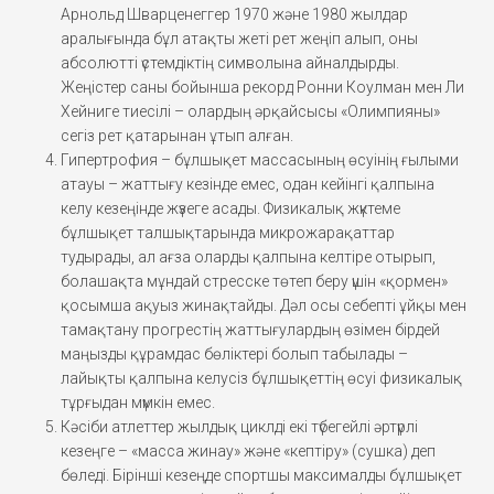
Арнольд Шварценеггер 1970 және 1980 жылдар
аралығында бұл атақты жеті рет жеңіп алып, оны
абсолютті үстемдіктің символына айналдырды.
Жеңістер саны бойынша рекорд Ронни Коулман мен Ли
Хейниге тиесілі – олардың әрқайсысы «Олимпияны»
сегіз рет қатарынан ұтып алған.
Гипертрофия – бұлшықет массасының өсуінің ғылыми
атауы – жаттығу кезінде емес, одан кейінгі қалпына
келу кезеңінде жүзеге асады. Физикалық жүктеме
бұлшықет талшықтарында микрожарақаттар
тудырады, ал ағза оларды қалпына келтіре отырып,
болашақта мұндай стресске төтеп беру үшін «қормен»
қосымша ақуыз жинақтайды. Дәл осы себепті ұйқы мен
тамақтану прогрестің жаттығулардың өзімен бірдей
маңызды құрамдас бөліктері болып табылады –
лайықты қалпына келусіз бұлшықеттің өсуі физикалық
тұрғыдан мүмкін емес.
Кәсіби атлеттер жылдық циклді екі түбегейлі әртүрлі
кезеңге – «масса жинау» және «кептіру» (сушка) деп
бөледі. Бірінші кезеңде спортшы максималды бұлшықет