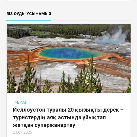
БІЗ ОҚУДЫ ҰСЫНАМЫЗ
ТАБИҒАТ
Йеллоустон туралы 20 қызықты дерек –
туристердің аяқ астында ұйықтап
жатқан супержанартау
21.07.2026