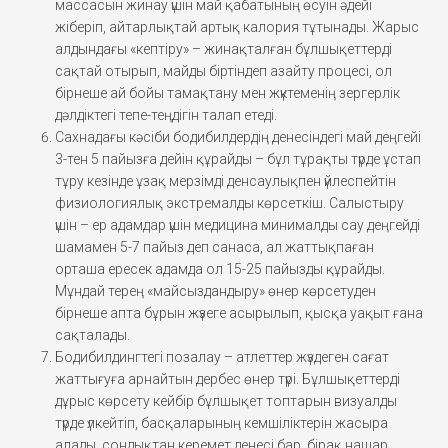
массасын жинау үшін май қабатының өсуін әдейі
жіберіп, айтарлықтай артық калория тұтынады. Жарыс
алдындағы «кептіру» – жинақталған бұлшықеттерді
сақтай отырып, майды біртіндеп азайту процесі, ол
бірнеше ай бойы тамақтану мен жүктеменің зергерлік
дәлдіктегі тепе-теңдігін талап етеді.
Сахнадағы кәсіби бодибилдердің денесіндегі май деңгейі
3-тен 5 пайызға дейін құрайды – бұл тұрақты түрде ұстап
тұру кезінде ұзақ мерзімді денсаулықпен үйлеспейтін
физиологиялық экстремалды көрсеткіш. Салыстыру
үшін – ер адамдар үшін медицина минималды сау деңгейді
шамамен 5-7 пайыз деп санаса, ал жаттықпаған
орташа ересек адамда ол 15-25 пайызды құрайды.
Мұндай терең «майсыздандыру» өнер көрсетуден
бірнеше апта бұрын жүзеге асырылып, қысқа уақыт ғана
сақталады.
Бодибилдингтегі позалау – атлеттер жүздеген сағат
жаттығуға арнайтын дербес өнер түрі. Бұлшықеттерді
дұрыс көрсету кейбір бұлшықет топтарын визуалды
түрде үлкейтіп, басқаларының кемшіліктерін жасыра
алады, сондықтан керемет денесі бар, бірақ нашар