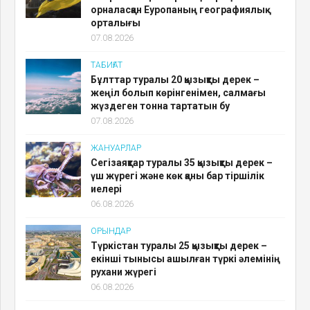
орналасқан Еуропаның географиялық
орталығы
07.08.2026
ТАБИҒАТ
Бұлттар туралы 20 қызықты дерек –
жеңіл болып көрінгенімен, салмағы
жүздеген тонна тартатын бу
07.08.2026
ЖАНУАРЛАР
Сегізаяқтар туралы 35 қызықты дерек –
үш жүрегі және көк қаны бар тіршілік
иелері
06.08.2026
ОРЫНДАР
Түркістан туралы 25 қызықты дерек –
екінші тынысы ашылған түркі әлемінің
рухани жүрегі
06.08.2026