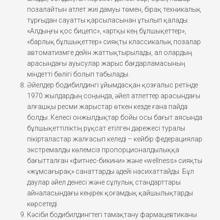
позалайтын атлет жиі дамуы төмен, бірақ техникалық
тұрғыдан сауатты қарсыласынан ұтылып қалады.
«Алдыңғы қос бицепс», «артқы кең бұлшықеттер»,
«барлық бұлшықеттер» сияқты классикалық позалар
автоматизмге дейін жаттықтырылады, ал олардың
арасындағы ауысулар жарыс бағдарламасының
міндетті бөлігі болып табылады.
Әйелдер бодибилдингі ұйымдасқан қозғалыс ретінде
1970 жылдардың соңында, әйел атлеттер арасындағы
алғашқы ресми жарыстар өткен кезде ғана пайда
болды. Келесі онжылдықтар бойы осы бағыт аясында
бұлшықеттіліктің рұқсат етілген дәрежесі туралы
пікірталастар жалғасып келеді – кейбір федерациялар
экстремалды көлемсіз пропорционалдылыққа
бағытталған «фитнес-бикини» және «wellness» сияқты
«жұмсағырақ» санаттарды әдейі насихаттайды. Бұл
даулар әйел денесі және сұлулық стандарттары
айналасындағы кеңірек қоғамдық қайшылықтарды
көрсетеді.
Кәсіби бодибилдингтегі тамақтану фармацевтиканы