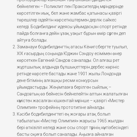
бейнелеген – Поликлит пен Праксителдің мүсіндерінде
көрсетілген иық, бел және жамбас қатынасы қазіргі
төрешілер іздейтін көрсеткіштермен дерлік сәйкес
келеді. Бодибилдинг идеясы ұйымдасқан спорт ретінде
пайда болғанға дейін ұзақ уақыт бұрын өмір сүрген деп
айтуға болады.
Заманауи бодибилдингтің атасы Кёнигсбергте туылып,
XIX ғасырдың соңында Юджин Сэндоу есімімен өнер
көрсеткен Евгений Сандов саналады. Ол алғаш рет
жұртшылық алдында бұлшықеттерін дербес көрініс
ретінде көрсете бастады және 1901 жылы Лондонда
дене бітімінің алғашқы ресми конкурсын
ұйымдастырды. Жеңімпазға берілген сыйлық –
Сандовтың өз бейнесін бейнелейтін алтын жалатылған
күмістен жасалған кішкентай мүсінше – қазіргі «Мистер
Олимпия» трофейінің прототипіне айналды.
Кәсіби бодибилдингтегі ең жоғары атақ болып
табылатын «Мистер Олимпия» жарысы 1965 жылдан
бері өткізіліп келеді және осы спорт түрінің күнтізбесіндегі
басты оқиға болып саналады. Аңызға айналған