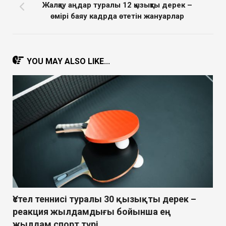
Жалқау аңдар туралы 12 қызықты дерек –
өмірі баяу кадрда өтетін жануарлар
YOU MAY ALSO LIKE...
Үстел теннисі туралы 30 қызықты дерек –
реакция жылдамдығы бойынша ең
жылдам спорт түрі