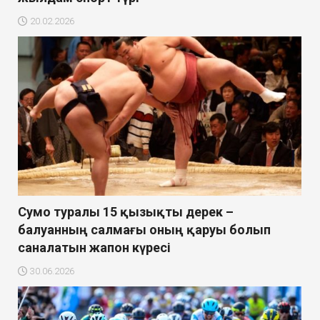
20.02.2026
Сумо туралы 15 қызықты дерек –
балуанның салмағы оның қаруы болып
саналатын жапон күресі
30.06.2026