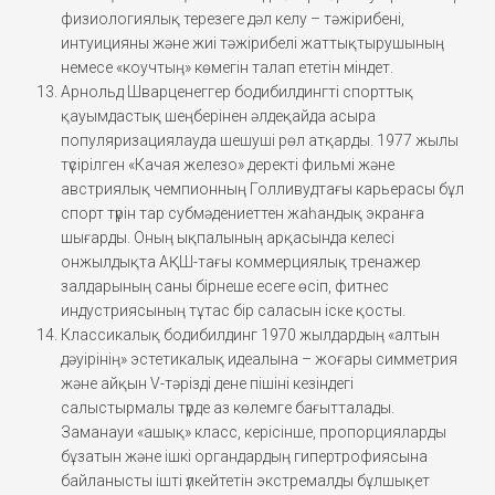
физиологиялық терезеге дәл келу – тәжірибені,
интуицияны және жиі тәжірибелі жаттықтырушының
немесе «коучтың» көмегін талап ететін міндет.
Арнольд Шварценеггер бодибилдингті спорттық
қауымдастық шеңберінен әлдеқайда асыра
популяризациялауда шешуші рөл атқарды. 1977 жылы
түсірілген «Качая железо» деректі фильмі және
австриялық чемпионның Голливудтағы карьерасы бұл
спорт түрін тар субмәдениеттен жаһандық экранға
шығарды. Оның ықпалының арқасында келесі
онжылдықта АҚШ-тағы коммерциялық тренажер
залдарының саны бірнеше есеге өсіп, фитнес
индустриясының тұтас бір саласын іске қосты.
Классикалық бодибилдинг 1970 жылдардың «алтын
дәуірінің» эстетикалық идеалына – жоғары симметрия
және айқын V-тәрізді дене пішіні кезіндегі
салыстырмалы түрде аз көлемге бағытталады.
Заманауи «ашық» класс, керісінше, пропорцияларды
бұзатын және ішкі органдардың гипертрофиясына
байланысты ішті үлкейтетін экстремалды бұлшықет