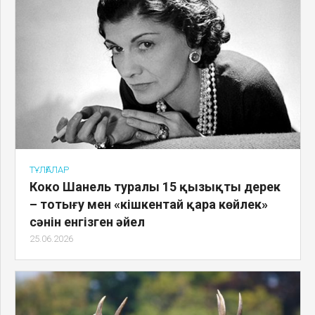
ТҰЛҒАЛАР
Коко Шанель туралы 15 қызықты дерек
– тотығу мен «кішкентай қара көйлек»
сәнін енгізген әйел
25.06.2026