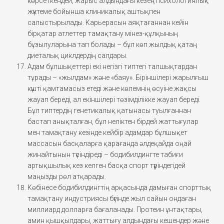
көрсеткендей, жарыс алдындағы кезең психологиялық
жүктеме бойынша клиникалық аштықпен
салыстырылады. Карьерасын аяқтағаннан кейін
бірқатар атлеттер тамақтану мінез-құлқының
бұзылуларына тап болады – бұл көп жылдық қатаң
диеталық циклдердің салдары.
Адам бұлшықеттері екі негізгі типтегі талшықтардан
тұрады – «жылдам» және «баяу». Біріншілері жарылғыш
күшті қамтамасыз етеді және көлемнің өсуіне жақсы
жауап береді, ал екіншілері төзімділікке жауап береді.
Бұл типтердің генетикалық қатынасы туылғаннан
бастап анықталған, бұл неліктен бірдей жаттығулар
мен тамақтану кезінде кейбір адамдар бұлшықет
массасын басқаларға қарағанда әлдеқайда оңай
жинайтынын түсіндіреді – бодибилдингте табиғи
артықшылық кез келген басқа спорт түріндегідей
маңызды рөл атқарады.
Көбінесе бодибилдингтің арқасында дамыған спорттық
тамақтану индустриясы бүгінде жыл сайын ондаған
миллиард долларға бағаланады. Протеин ұнтақтары,
амин қышқылдары, жаттығу алдындағы кешендер және