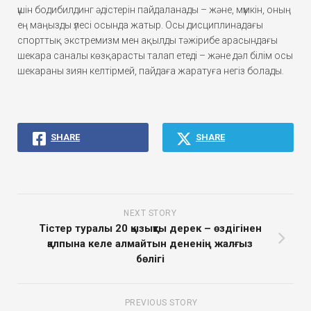
үшін бодибилдинг әдістерін пайдаланады – және, мүмкін, оның
ең маңызды үлесі осында жатыр. Осы дисциплинадағы
спорттық экстремизм мен ақылды тәжірибе арасындағы
шекара саналы көзқарасты талап етеді – және дәл білім осы
шекараны зиян келтірмей, пайдаға жаратуға негіз болады.
SHARE
SHARE
NEXT STORY
Тістер туралы 20 қызықты дерек – өздігінен
қалпына келе алмайтын дененің жалғыз
бөлігі
PREVIOUS STORY