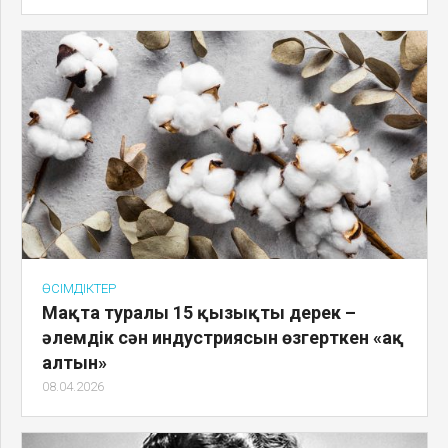
ӨСІМДІКТЕР
Мақта туралы 15 қызықты дерек –
әлемдік сән индустриясын өзгерткен «ақ
алтын»
08.04.2026