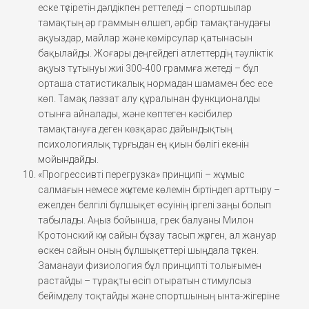
еске түсіретін дәлдікпен реттеледі – спортшылар
тамақтың әр граммын өлшеп, әрбір тамақтанудағы
ақуыздар, майлар және көмірсулар қатынасын
бақылайды. Жоғары деңгейдегі атлеттердің тәуліктік
ақуыз тұтынуы жиі 300-400 граммға жетеді – бұл
орташа статистикалық нормадан шамамен бес есе
көп. Тамақ ләззат алу құралынан функционалды
отынға айналады, және көптеген кәсібилер
тамақтануға деген көзқарас дайындықтың
психологиялық тұрғыдан ең қиын бөлігі екенін
мойындайды.
«Прогрессивті перегрузка» принципі – жұмыс
салмағын немесе жүктеме көлемін біртіндеп арттыру –
ежелден белгілі бұлшықет өсуінің іргелі заңы болып
табылады. Аңыз бойынша, грек балуаны Милон
Кротонский күн сайын бұзау тасып жүрген, ал жануар
өскен сайын оның бұлшықеттері шыңдала түскен.
Заманауи физиология бұл принципті толығымен
растайды – тұрақты өсіп отыратын стимулсыз
бейімделу тоқтайды және спортшының ынта-жігеріне