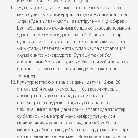
қарамастан прогресс тоқтап қалады.
«Бұлшықет жады» феномені атлеттерге ұзақ үзілістен
кейін бұрынғы көлемдерді алғашқыда жинағаннан гөрі
әлдеқайда жылдам қалпына келтіруге мүмкіндік береді.
Бұл құбылыстың механизмі бұлшықет жасушаларының
ядроларымен – миоядролармен байланысты, олар
бұлшықет массасы жоғалған кезде жойылмайды, тек
«ұйықтап» қалады да, жаттығулар қайта басталғанда
ақуыз синтезін жеделдетеді. Бұл ашу тәжірибелі
спортшының бір жылдық әрекетсіздіктен кейін жаңадан
бастаған адамды бірнеше ай ішінде қуып жететінін
түсіндіреді.
Культуристтер бір жарысқа дайындалуға 12-ден 20
аптаға дейін уақыт жұмсайды – бұл кезең «жарыс
алдындағы шың» деп аталады және ондаған
параметрлерді күнделікті бақылауды талап етеді.
Сахнаға шығар алдындағы соңғы апталарда атлеттер
су балансымен, натрий және көмірсу тұтынумен
манипуляция жасап, тері астындағы май қабаты
минималды болған кезде бұлшықеттердің максималды
«толықтығына» қол жеткізеді. Өнер көрсету күні осы тар