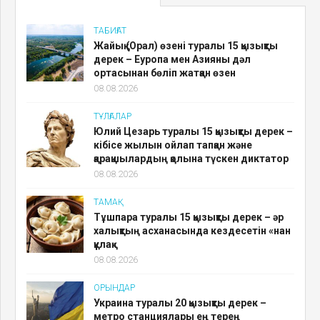
ТАБИҒАТ
Жайық (Орал) өзені туралы 15 қызықты
дерек – Еуропа мен Азияны дәл
ортасынан бөліп жатқан өзен
08.08.2026
ТҰЛҒАЛАР
Юлий Цезарь туралы 15 қызықты дерек –
кібісе жылын ойлап тапқан және
қарақшылардың қолына түскен диктатор
08.08.2026
ТАМАҚ
Тұшпара туралы 15 қызықты дерек – әр
халықтың асханасында кездесетін «нан
құлақ»
08.08.2026
ОРЫНДАР
Украина туралы 20 қызықты дерек –
метро станциялары ең терең