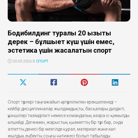
Бодибилдинг туралы 20 қызықты
дерек – бұлшықет күш үшін емес,
эстетика үшін жасалатын спорт
30.05.2026 В
СПОРТ
Спорт түрлері таңғажайып әртүрлілікпен ерекшеленеді –
кейбір дисциплиналар жылдамдықты, басқалары дәлдікті,
үшіншілері төзімділікті немесе командалық өзара іс-қимылды
өлшейді. Дегенмен, жарыстық қызметтің бір түрі бар, онда
атлеттің денесі бір мезгілде құрал, материал және көп
жылдық еңбектің соңғы нәтижесі болып табылады.