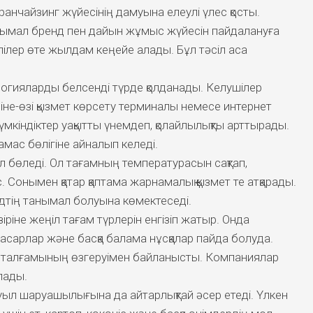
нчайзинг жүйесінің дамуына елеулі үлес қосты.
нымал бренд пен дайын жұмыс жүйесін пайдалануға
лілер өте жылдам кеңейе алады. Бұл тәсіл аса
огияларды белсенді түрде қолданады. Келушілер
не-өзі қызмет көрсету терминалы немесе интернет
мкіндіктер уақытты үнемдеп, қолайлылықты арттырады.
ас бөлігіне айналып келеді.
л бөледі. Ол тағамның температурасын сақтап,
 Сонымен қатар қаптама жарнамалық қызмет те атқарады.
дтің танымал болуына көмектеседі.
ріне жеңіл тағам түрлерін енгізіп жатыр. Онда
ебасарлар және басқа балама нұсқалар пайда болуда.
талғамының өзгеруімен байланысты. Компаниялар
лады.
ыл шаруашылығына да айтарлықтай әсер етеді. Үлкен