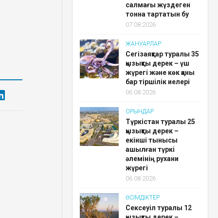
салмағы жүздеген
тонна тартатын бу
07.08.2026
ЖАНУАРЛАР
Сегізаяқтар туралы 35
қызықты дерек – үш
жүрегі және көк қаны
бар тіршілік иелері
06.08.2026
ОРЫНДАР
Түркістан туралы 25
қызықты дерек –
екінші тынысы
ашылған түркі
әлемінің рухани
жүрегі
06.08.2026
ӨСІМДІКТЕР
Сексеуіл туралы 12
қызықты дерек –