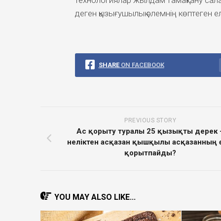
технологиялар жылдам тамақтану сала
деген қызығушылық әлемнің көптеген ел
SHARE
ON FACEBOOK
PREVIOUS STORY
Ас қорыту туралы 25 қызықты дерек 
неліктен асқазан қышқылы асқазанның ө
қорытпайды?
YOU MAY ALSO LIKE...