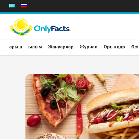
Skip
to
content
Ғарыш
Ғылым
Жануарлар
Журнал
Орындар
Өсі