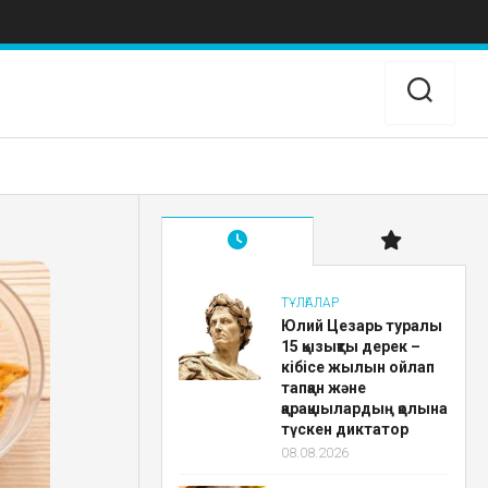
ТҰЛҒАЛАР
Юлий Цезарь туралы
15 қызықты дерек –
кібісе жылын ойлап
тапқан және
қарақшылардың қолына
түскен диктатор
08.08.2026