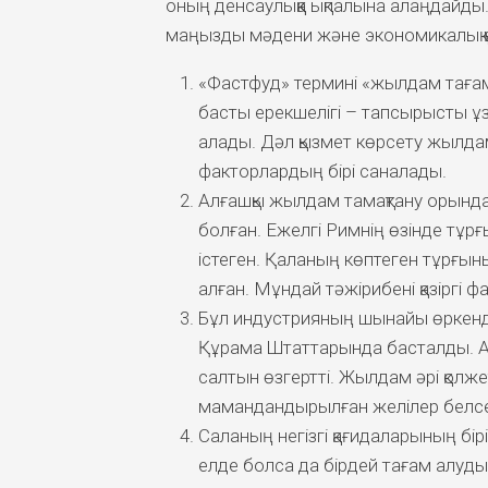
оның денсаулыққа ықпалына алаңдайды
маңызды мәдени және экономикалық қ
«Фастфуд» термині «жылдам тағам»
басты ерекшелігі – тапсырысты ұза
алады. Дәл қызмет көрсету жылда
факторлардың бірі саналады.
Алғашқы жылдам тамақтану орынд
болған. Ежелгі Римнің өзінде тұ
істеген. Қаланың көптеген тұрғын
алған. Мұндай тәжірибені қазіргі
Бұл индустрияның шынайы өркенд
Құрама Штаттарында басталды. Ав
салтын өзгертті. Жылдам әрі қолж
мамандандырылған желілер белсе
Саланың негізгі қағидаларының бір
елде болса да бірдей тағам алуды 