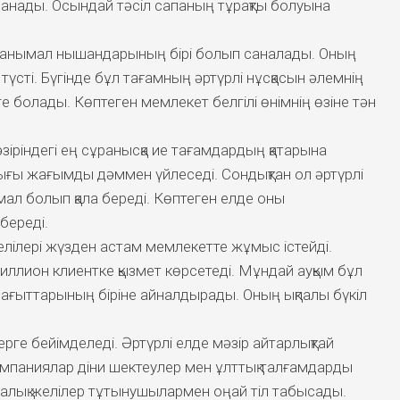
ланады. Осындай тәсіл сапаның тұрақты болуына
анымал нышандарының бірі болып саналады. Оның
 түсті. Бүгінде бұл тағамның әртүрлі нұсқасын әлемнің
е болады. Көптеген мемлекет белгілі өнімнің өзіне тән
зіріндегі ең сұранысқа ие тағамдардың қатарына
ғы жағымды дәммен үйлеседі. Сондықтан ол әртүрлі
л болып қала береді. Көптеген елде оны
береді.
елілері жүзден астам мемлекетте жұмыс істейді.
иллион клиентке қызмет көрсетеді. Мұндай ауқым бұл
 бағыттарының біріне айналдырады. Оның ықпалы бүкіл
ерге бейімделеді. Әртүрлі елде мәзір айтарлықтай
мпаниялар діни шектеулер мен ұлттық талғамдарды
ралық желілер тұтынушылармен оңай тіл табысады.