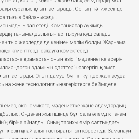
 үшін ет, картоп, көкөніс және басқа өнімдердің мол
тұрақты сұраныс қалыптастырады. Соның нәтижесінде
ара тығыз байланысады.
аңызды ықпал етеді. Компаниялар ауқымды
дтердің танымалдылығын арттыруға күш салады.
лінен тыс жерлерде де кеңінен мәлім болды. Жарнама
ақты клиенттерді сақтауға көмектеседі.
аластарға қарамастан оның қазіргі мәдениетке әсерін
миллиондаған адамның әдеттерін өзгертіп, қызмет
ыптастырды. Оның дамуы бүгінгі күні де жалғасуда.
сына және технологиялық өзгерістерге бейімделе
сілі емес, экономикаға, мәдениетке және адамдардың
ы құбылыс. Ондаған жыл ішінде бұл сала әлемдік тағам
нің біріне айналды. Оның тарихы өмір салтындағы
лгілерін қалай қалыптастыратынын көрсетеді. Заманауи