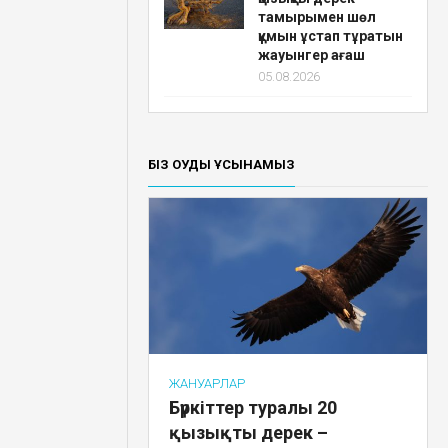
тамырымен шөл
құмын ұстап тұратын
жауынгер ағаш
05.08.2026
БІЗ ОҚУДЫ ҰСЫНАМЫЗ
ЖАНУАРЛАР
Бүркіттер туралы 20
қызықты дерек –