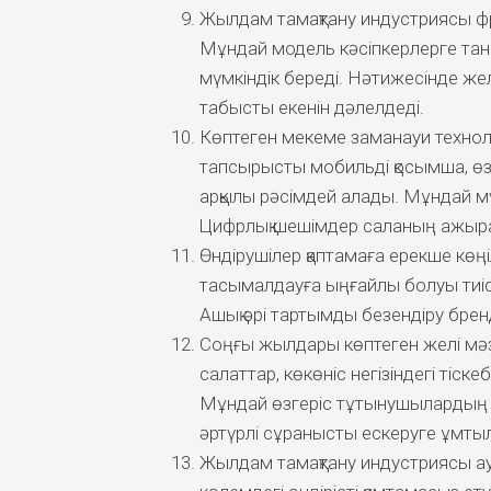
Жылдам тамақтану индустриясы фра
Мұндай модель кәсіпкерлерге та
мүмкіндік береді. Нәтижесінде же
табысты екенін дәлелдеді.
Көптеген мекеме заманауи технол
тапсырысты мобильді қосымша, өзі
арқылы рәсімдей алады. Мұндай мү
Цифрлық шешімдер саланың ажырам
Өндірушілер қаптамаға ерекше көңі
тасымалдауға ыңғайлы болуы тиіс.
Ашық әрі тартымды безендіру брен
Соңғы жылдары көптеген желі мәзі
салаттар, көкөніс негізіндегі тіск
Мұндай өзгеріс тұтынушылардың 
әртүрлі сұранысты ескеруге ұмты
Жылдам тамақтану индустриясы ау