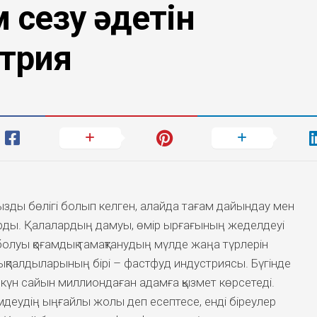
 сезу әдетін
стрия
ызды бөлігі болып келген, алайда тағам дайындау мен
тырды. Қалалардың дамуы, өмір ырғағының жеделдеуі
луы қоғамдық тамақтанудың мүлде жаңа түрлерін
ықпалдыларының бірі – фастфуд индустриясы. Бүгінде
п, күн сайын миллиондаған адамға қызмет көрсетеді.
мдеудің ыңғайлы жолы деп есептесе, енді біреулер