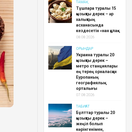
ТАМАҚ
Тұшпара туралы 15
қызықты дерек – әр
халықтың
асханасында
кездесетін «нан құлақ»
08.08.2026
ОРЫНДАР
Украина туралы 20
қызықты дерек –
метро станциялары
ең терең орналасқан
Еуропаның
географиялық
орталығы
07.08.2026
ТАБИҒАТ
Бұлттар туралы 20
қызықты дерек –
жеңіл болып
көрінгенімен,