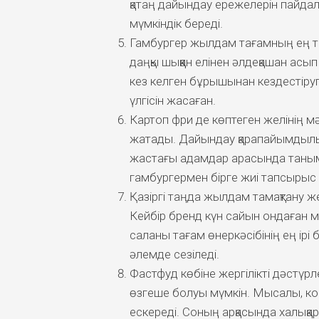
қатаң дайындау ережелерін пайда
мүмкіндік береді.
Гамбургер жылдам тағамның ең т
даңқы шыққан елінен әлдеқашан асып
кез келген бұрышынан кездестіруг
үлгісін жасаған.
Картоп фри де көптеген желінің мә
жатады. Дайындау қарапайымдылы
жастағы адамдар арасында таныма
гамбургермен бірге жиі тапсырыс 
Қазіргі таңда жылдам тамақтану ж
Кейбір бренд күн сайын ондаған м
саланы тағам өнеркәсібінің ең ірі
әлемде сезіледі.
Фастфуд көбіне жергілікті дәстүрл
өзгеше болуы мүмкін. Мысалы, ко
ескереді. Соның арқасында халықа