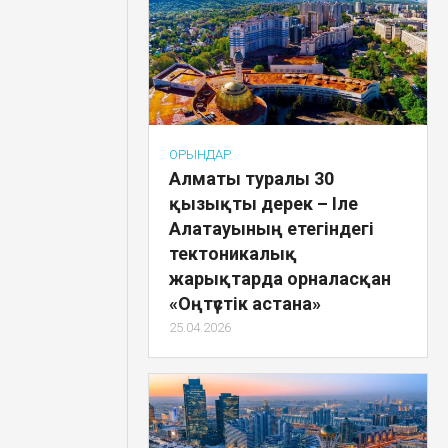
ОРЫНДАР
Алматы туралы 30
қызықты дерек – Іле
Алатауының етегіндегі
тектоникалық
жарықтарда орналасқан
«Оңтүстік астана»
25.04.2026