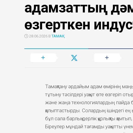
адамзаттың дәм
өзгерткен инду
28.06.2026 В
ТАМАҚ
Тамақтану әрдайым адам өмірінің маң
тұтыну тәсілдері уақыт өте өзгеріп о
және жаңа технологиялардың пайда бо
қалыптастырды. Солардың ішіндегі ең 
бұл сала барлық дерлік құрлықты қамты
Біреулер мұндай тағамды уақытты үне