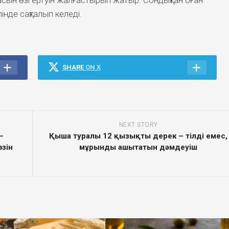
сын өзгертуін жалғастырып жатыр. Сондықтан оған
інде сақталып келеді.
SHARE
ON X
NEXT STORY
–
Қыша туралы 12 қызықты дерек – тілді емес,
зін
мұрынды ашытатын дәмдеуіш