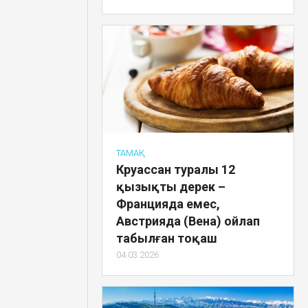
ТАМАҚ
Круассан туралы 12
қызықты дерек –
Францияда емес,
Австрияда (Вена) ойлап
табылған тоқаш
04.03.2026