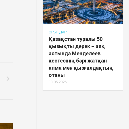
ОРЫНДАР
Қазақстан туралы 50
қызықты дерек – аяқ
астында Менделеев
кестесінің бәрі жатқан
алма мен қызғалдақтың
отаны
13.05.2026