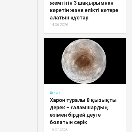
жемтігін 3 шақырымнан
көретін және елікті көтере
алатын құстар
14.06.2026
ҒАРЫШ
Харон туралы 8 қызықты
дерек – ғаламшардың
өзімен бірдей деуге
болатын серік
18.07.2026