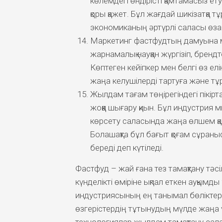
көлемдегі өндірісті қамтамасыз ету
қоры қажет. Бұл жағдай шикізатқа 
экономиканың әртүрлі саласы өз
Маркетинг фастфудтың дамуына м
жарнамалық науқан жүргізіп, брен
Көптеген кейіпкер мен белгі өз е
жаңа келушілерді тартуға және тұр
Жылдам тағам төңірегіндегі пікірт
жоққа шығару қиын. Бұл индустрия 
көрсету саласында жаңа өлшем қал
Болашақта бұл бағыт қоғам сұраны
береді деп күтіледі.
Фастфуд – жай ғана тез тамақтану тә
күнделікті өміріне ықпал еткен ауқымд
индустриясының ең танымал бөліктері
өзгерістердің тұтынудың мүлде жаңа ү