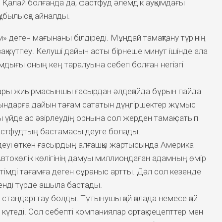
. Қалай болғанда да, фастфуд әлемдік ауқымдағы
ұбылысқа айналды.
 деген мағынаны білдіреді. Мұндай тамақтану түрінің
қ күтпеу. Келуші дайын асты бірнеше минут ішінде ала
мдығы оның кең таралуына себеп болған негізгі
ары жиырмасыншы ғасырдан әлдеқайда бұрын пайда
рғындарға дайын тағам сататын дүңгіршектер жұмыс
ы үйде ас әзірлеудің орнына сол жерден тамақ сатып
 фастфудтың бастамасы деуге болады.
еуі өткен ғасырдың алғашқы жартысында Америка
токөлік көлігінің дамуы миллиондаған адамның өмір
етімді тағамға деген сұраныс артты. Дәл сол кезеңде
нді түрде ашыла бастады.
і стандарттау болды. Тұтынушы қай қалада немесе қай
күтеді. Сол себепті компаниялар ортақ рецепттер мен