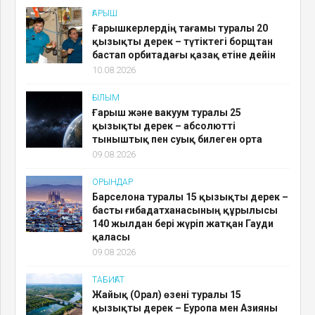
ҒАРЫШ
Ғарышкерлердің тағамы туралы 20
қызықты дерек – түтіктегі борщтан
бастап орбитадағы қазақ етіне дейін
10.08.2026
ҒЫЛЫМ
Ғарыш және вакуум туралы 25
қызықты дерек – абсолютті
тыныштық пен суық билеген орта
09.08.2026
ОРЫНДАР
Барселона туралы 15 қызықты дерек –
басты ғибадатханасының құрылысы
140 жылдан бері жүріп жатқан Гауди
қаласы
09.08.2026
ТАБИҒАТ
Жайық (Орал) өзені туралы 15
қызықты дерек – Еуропа мен Азияны