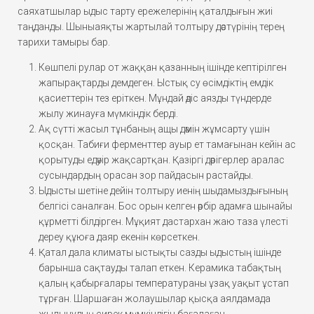
саяхатшылар ыдыс тарту ережелерінің қаталдығын жиі
таңданды. Шыныаяқты жартылай толтыру дәстүрінің терең
тарихи тамыры бар.
Көшпелі рулар от жаққан қазанның ішінде кептірілген
жапырақтарды демдеген. Ыстық су өсімдіктің емдік
қасиеттерін тез еріткен. Мұндай әдіс аязды түндерде
жылу жинауға мүмкіндік берді.
Ақ сүтті жасыл тұнбаның ащы дәмін жұмсарту үшін
қосқан. Табиғи ферменттер ауыр ет тамағынан кейін ас
қорытуды едәуір жақсартқан. Қазіргі дәрігерлер аралас
сусындардың орасан зор пайдасын растайды.
Ыдысты шетіне дейін толтыру иенің шыдамыздығының
белгісі саналған. Бос орын келген әрбір адамға шынайы
құрметті білдірген. Мұқият дастархан жаю таза үлесті
дереу құюға даяр екенін көрсеткен.
Қатал дала климаты ыстықты сазды ыдыстың ішінде
барынша сақтауды талап еткен. Керамика табақтың
қалың қабырғалары температураны ұзақ уақыт ұстап
тұрған. Шаршаған жолаушылар қысқа аялдамада
жылынудың сирек мүмкіндігін бағалаған.