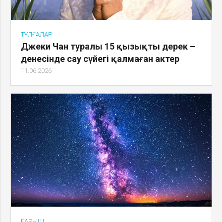
ТҰЛҒАЛАР
Джеки Чан туралы 15 қызықты дерек –
денесінде сау сүйегі қалмаған актер
11.06.2026
ҒАРЫШ