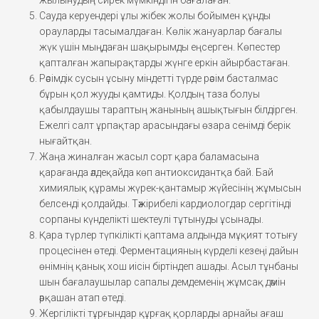
Сауда керуендері ұлы жібек жолы бойымен құнды
орауларды тасымалдаған. Көлік жануарлар бағалы
жүк үшін мыңдаған шақырымды еңсерген. Көпестер
қапталған жапырақтарды жүнге еркін айырбастаған.
Рәсімдік сусын ұсыну міндетті түрде рәсім басталмас
бұрын қол жууды қамтиды. Қолдың таза болуы
қабылдаушы тараптың жанының ашықтығын білдірген.
Ежелгі салт ұрпақтар арасындағы өзара сенімді берік
нығайтқан.
Жаңа жиналған жасыл сорт қара баламасына
қарағанда әлдеқайда көп антиоксидантқа бай. Бай
химиялық құрамы жүрек-қантамыр жүйесінің жұмысын
белсенді қолдайды. Тәжірибелі кардиологдар сергітінді
сорпаны күнделікті шектеулі тұтынуды ұсынады.
Қара түрлер түпкілікті қаптама алдында мұқият тотығу
процесінен өтеді. Ферментацияның күрделі кезеңі дайын
өнімнің қанық хош иісін біртіндеп ашады. Асыл тұнбаны
шын бағалаушылар сапалы демдеменің жұмсақ дәмін
әрқашан атап өтеді.
Жергілікті тұрғындар құрғақ қорларды арнайы ағаш