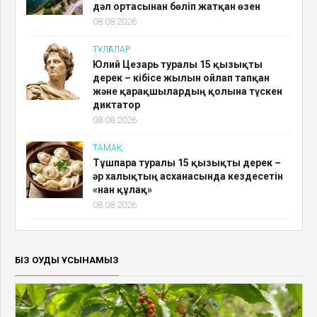
дәл ортасынан бөліп жатқан өзен
08.08.2026
ТҰЛҒАЛАР
Юлий Цезарь туралы 15 қызықты
дерек – кібісе жылын ойлап тапқан
және қарақшылардың қолына түскен
диктатор
08.08.2026
ТАМАҚ
Тұшпара туралы 15 қызықты дерек –
әр халықтың асханасында кездесетін
«нан құлақ»
08.08.2026
БІЗ ОҚУДЫ ҰСЫНАМЫЗ