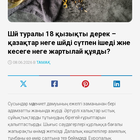
Шәй туралы 18 қызықты дерек –
қазақтар неге шәйді сүтпен ішеді және
кесеге неге жартылай құяды?
08.06.2026 В
ТАМАҚ
Сусындар мәдениет дамуының ежелгі заманынан бері
адамзатты жанында жүрді. Әртүрлі халықтар ыстық
сұйықтықтарды тұтынудың бірегей ғұрыптарын
қалыптастырды. Шығыс саудагерлері құрлыққа бағалы
жапырақты өнімді жеткізді. Далалық көшпелілер азиялық
тұнбаны өз өмір салтына тез бейімдеді. Еуропалық