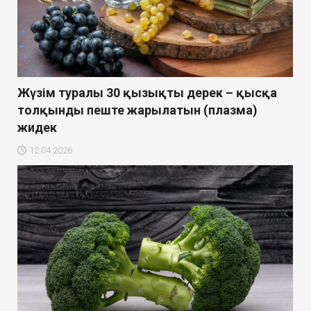
Жүзім туралы 30 қызықты дерек – қысқа
толқынды пеште жарылатын (плазма)
жидек
12.04.2026