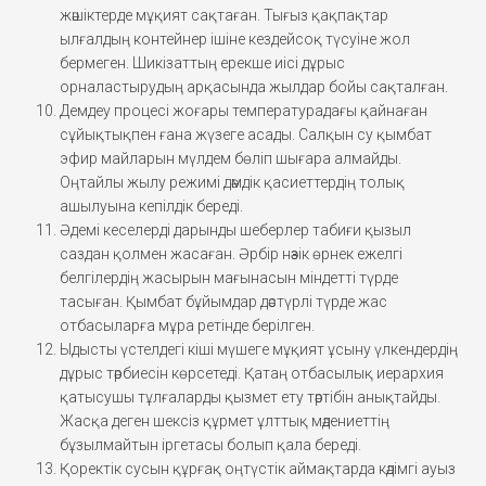
жәшіктерде мұқият сақтаған. Тығыз қақпақтар
ылғалдың контейнер ішіне кездейсоқ түсуіне жол
бермеген. Шикізаттың ерекше иісі дұрыс
орналастырудың арқасында жылдар бойы сақталған.
Демдеу процесі жоғары температурадағы қайнаған
сұйықтықпен ғана жүзеге асады. Салқын су қымбат
эфир майларын мүлдем бөліп шығара алмайды.
Оңтайлы жылу режимі дәмдік қасиеттердің толық
ашылуына кепілдік береді.
Әдемі кеселерді дарынды шеберлер табиғи қызыл
саздан қолмен жасаған. Әрбір нәзік өрнек ежелгі
белгілердің жасырын мағынасын міндетті түрде
тасыған. Қымбат бұйымдар дәстүрлі түрде жас
отбасыларға мұра ретінде берілген.
Ыдысты үстелдегі кіші мүшеге мұқият ұсыну үлкендердің
дұрыс тәрбиесін көрсетеді. Қатаң отбасылық иерархия
қатысушы тұлғаларды қызмет ету тәртібін анықтайды.
Жасқа деген шексіз құрмет ұлттық мәдениеттің
бұзылмайтын іргетасы болып қала береді.
Қоректік сусын құрғақ оңтүстік аймақтарда кәдімгі ауыз