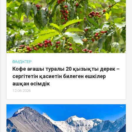
ӨСІМДІКТЕР
Кофе ағашы туралы 20 қызықты дерек –
сергітетін қасиетін билеген ешкілер
ашқан өсімдік
12.06.2026