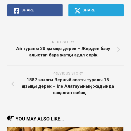
SHARE
SHARE
NEXT STORY
Ай туралы 20 қызықты дерек – Жерден баяу
алыстап бара жатқан адал серік
PREVIOUS STORY
1887 жылғы Верный апаты туралы 15
қызықты дерек – Іле Алатауының жадында
сақталған сабақ
YOU MAY ALSO LIKE...