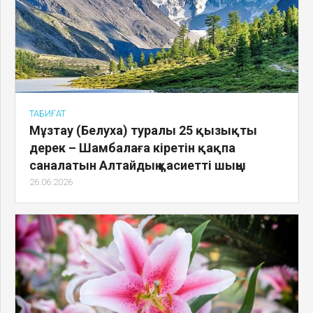
ТАБИҒАТ
Мұзтау (Белуха) туралы 25 қызықты
дерек – Шамбалаға кіретін қақпа
саналатын Алтайдың қасиетті шыңы
26.06.2026