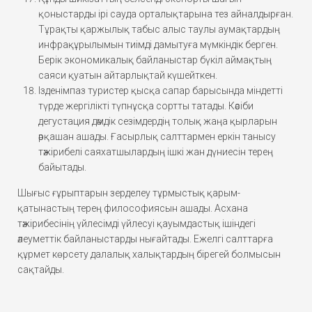
қоныстарды ірі сауда орталықтарына тез айналдырған.
Тұрақты қаржылық табыс алыс таулы аумақтардың
инфрақұрылымын тиімді дамытуға мүмкіндік берген.
Берік экономикалық байланыстар бүкіл аймақтың
саяси қуатын айтарлықтай күшейткен.
Ізденімпаз туристер қысқа сапар барысында міндетті
түрде жергілікті түпнұсқа сортты татады. Кәсіби
дегустация дәмдік сезімдердің толық жаңа қырларын
әрқашан ашады. Ғасырлық салттармен еркін танысу
тәжірибелі саяхатшылардың ішкі жан дүниесін терең
байытады.
Шығыс ғұрыптарын зерделеу тұрмыстық қарым-
қатынастың терең философиясын ашады. Асхана
тәжірибесінің үйлесімді үйлесуі қауымдастық ішіндегі
әлеуметтік байланыстарды нығайтады. Ежелгі салттарға
құрмет көрсету далалық халықтардың бірегей болмысын
сақтайды.