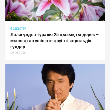
ӨСІМДІКТЕР
Лалагүлдер туралы 25 қызықты дерек –
мысықтар үшін өте қауіпті корольдік
гүлдер
09.06.2026