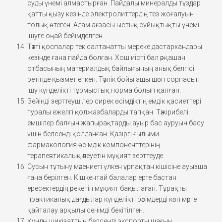
суды үнемі алмастырған. Пайдалы минералды тұздар
қатты қызу кезінде электролиттердің тез жоғалуын
толық өтеген. Адам ағзасы ыстық сұйықтықты үнемі
ішуге оңай бейімделген.
Тәтті қоспалар тек салтанатты мереке дастархандары
кезінде ғана пайда болған. Хош иісті бал әрқашан
отбасының материалдық байлығының анық белгісі
ретінде қызмет еткен. Тәулік бойы ащы шөп сорпасын
ішу күнделікті тұрмыстық норма болып қалған.
Зейінді зерттеушілер сирек өсімдіктің емдік қасиеттері
туралы ежелгі қолжазбаларды тапқан. Тәжірибелі
емшілер балғын жапырақтарды ауыр бас ауруын басу
үшін белсенді қолданған. Қазіргі ғылыми
фармакология өсімдік компоненттерінің
терапевтикалық әлеуетін мұқият зерттеуде.
Сусын тұтыну мәдениеті үлкен ұрпақтан кішісіне ауызша
ғана берілген. Кішкентай балалар ерте бастан
ересектердің әрекетін мұқият бақылаған. Тұрақты
практикалық дағдылар күнделікті рәсімдерді көп мәрте
қайталау арқылы сенімді бекітілген.
Құнды шикізаттың белсенді экспорты шағын