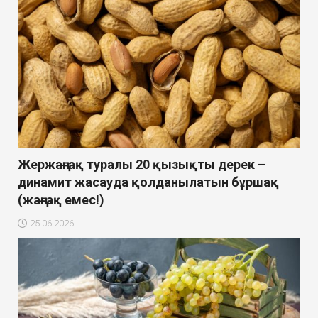
Жержаңғақ туралы 20 қызықты дерек –
динамит жасауда қолданылатын бұршақ
(жаңғақ емес!)
25.06.2026