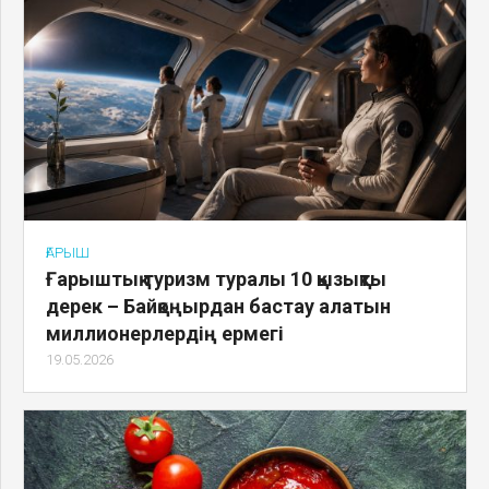
ҒАРЫШ
Ғарыштық туризм туралы 10 қызықты
дерек – Байқоңырдан бастау алатын
миллионерлердің ермегі
19.05.2026