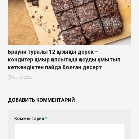
Брауни туралы 12 қызықты дерек –
кондитер қамыр қопсытқыш қосуды ұмытып
кеткендіктен пайда болған десерт
25.02.2026
ДОБАВИТЬ КОММЕНТАРИЙ
Комментарий
*