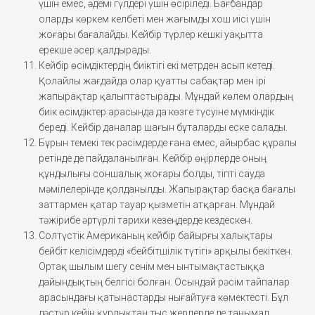
үшін емес, әдемі гүлдері үшін өсіріледі. Бағбандар
оларды көркем келбеті мен жағымды хош иісі үшін
жоғары бағалайды. Кейбір түрлер кешкі уақытта
ерекше әсер қалдырады.
Кейбір өсімдіктердің биіктігі екі метрден асып кетеді.
Қолайлы жағдайда олар қуатты сабақтар мен ірі
жапырақтар қалыптастырады. Мұндай көлем олардың
биік өсімдіктер арасында да көзге түсуіне мүмкіндік
береді. Кейбір даналар шағын бұталарды еске салады.
Бұрын темекі тек рәсімдерде ғана емес, айырбас құралы
ретінде де пайдаланылған. Кейбір өңірлерде оның
құндылығы соншалық жоғары болды, тіпті сауда
мәмілелерінде қолданылды. Жапырақтар басқа бағалы
заттармен қатар тауар қызметін атқарған. Мұндай
тәжірибе әртүрлі тарихи кезеңдерде кездескен.
Солтүстік Американың кейбір байырғы халықтары
бейбіт келісімдерді «бейбітшілік түтігі» арқылы бекіткен.
Ортақ шылым шегу сенім мен ынтымақтастыққа
дайындықтың белгісі болған. Осындай рәсім тайпалар
арасындағы қатынастарды нығайтуға көмектесті. Бұл
дәстүр кейін құрлықтан тыс жерлерде де танымал