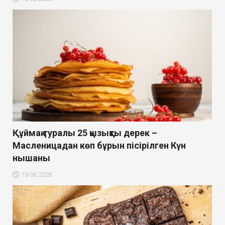
Құймақ туралы 25 қызықты дерек –
Масленицадан көп бұрын пісірілген Күн
нышаны
19.06.2026