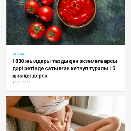
ТАМАҚ
1830 жылдары таздық пен экземаға қарсы
дәрі ретінде сатылған кетчуп туралы 15
қызықты дерек
10.04.2026