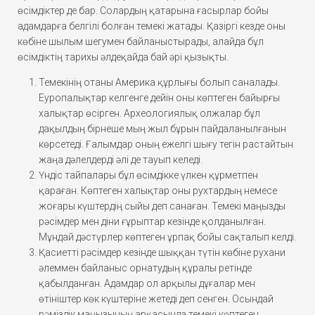
өсімдіктер де бар. Солардың қатарына ғасырлар бойы
адамдарға белгілі болған темекі жатады. Қазіргі кезде оны
көбіне шылым шегумен байланыстырады, алайда бұл
өсімдіктің тарихы әлдеқайда бай әрі қызықты.
Темекінің отаны Америка құрлығы болып саналады.
Еуропалықтар келгенге дейін оны көптеген байырғы
халықтар өсірген. Археологиялық олжалар бұл
дақылдың бірнеше мың жыл бұрын пайдаланылғанын
көрсетеді. Ғалымдар оның ежелгі шығу тегін растайтын
жаңа дәлелдерді әлі де тауып келеді.
Үндіс тайпалары бұл өсімдікке үлкен құрметпен
қараған. Көптеген халықтар оны рухтардың немесе
жоғары күштердің сыйы деп санаған. Темекі маңызды
рәсімдер мен діни ғұрыптар кезінде қолданылған.
Мұндай дәстүрлер көптеген ұрпақ бойы сақталып келді.
Қасиетті рәсімдер кезінде шыққан түтін көбіне рухани
әлеммен байланыс орнатудың құралы ретінде
қабылданған. Адамдар ол арқылы дұғалар мен
өтініштер көк күштеріне жетеді деп сенген. Осындай
рәміздік маңызының арқасында темекі көптеген