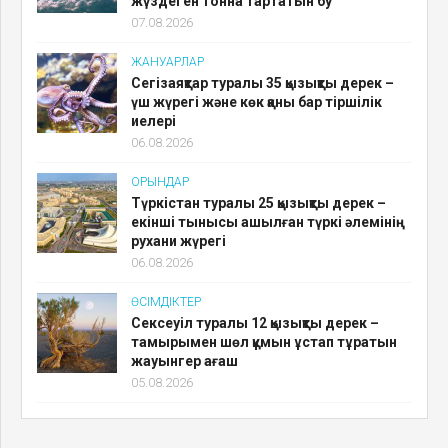
жүздеген тонна тартатын бу
07.08.2026
ЖАНУАРЛАР
Сегізаяқтар туралы 35 қызықты дерек –
үш жүрегі және көк қаны бар тіршілік
иелері
06.08.2026
ОРЫНДАР
Түркістан туралы 25 қызықты дерек –
екінші тынысы ашылған түркі әлемінің
рухани жүрегі
06.08.2026
ӨСІМДІКТЕР
Сексеуіл туралы 12 қызықты дерек –
тамырымен шөл құмын ұстап тұратын
жауынгер ағаш
05.08.2026