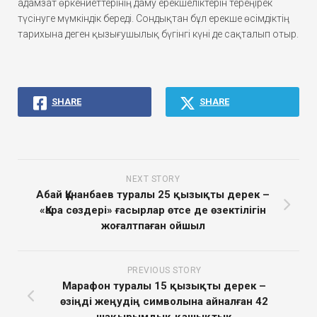
адамзат өркениеттерінің даму ерекшеліктерін тереңірек
түсінуге мүмкіндік береді. Сондықтан бұл ерекше өсімдіктің
тарихына деген қызығушылық бүгінгі күні де сақталып отыр.
SHARE
SHARE
NEXT STORY
Абай Құнанбаев туралы 25 қызықты дерек –
«Қара сөздері» ғасырлар өтсе де өзектілігін
жоғалтпаған ойшыл
PREVIOUS STORY
Марафон туралы 15 қызықты дерек –
өзіңді жеңудің символына айналған 42