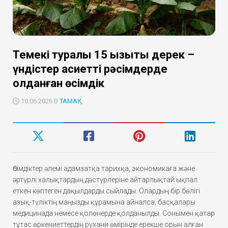
Темекі туралы 15 қызықты дерек –
үндістер қасиетті рәсімдерде
қолданған өсімдік
10.06.2026 В
ТАМАҚ
Өсімдіктер әлемі адамзатқа тарихқа, экономикаға және
әртүрлі халықтардың дәстүрлеріне айтарлықтай ықпал
еткен көптеген дақылдарды сыйлады. Олардың бір бөлігі
азық-түліктің маңызды құрамына айналса, басқалары
медицинада немесе қолөнерде қолданылды. Сонымен қатар
тұтас өркениеттердің рухани өмірінде ерекше орын алған