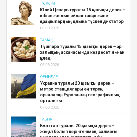
ТҰЛҒАЛАР
Юлий Цезарь туралы 15 қызықты дерек –
кібісе жылын ойлап тапқан және
қарақшылардың қолына түскен диктатор
08.08.2026
ТАМАҚ
Тұшпара туралы 15 қызықты дерек – әр
халықтың асханасында кездесетін «нан
құлақ»
08.08.2026
ОРЫНДАР
Украина туралы 20 қызықты дерек –
метро станциялары ең терең
орналасқан Еуропаның географиялық
орталығы
07.08.2026
ТАБИҒАТ
Бұлттар туралы 20 қызықты дерек –
жеңіл болып көрінгенімен, салмағы