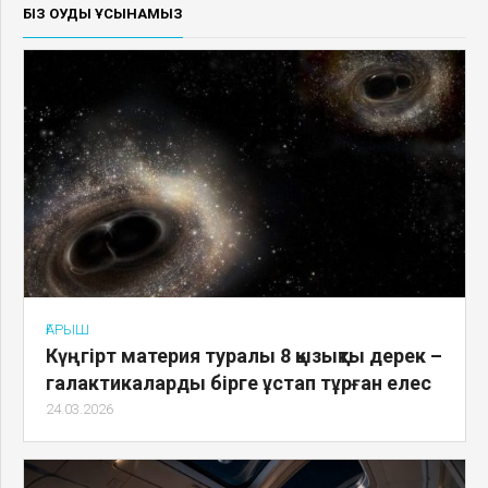
БІЗ ОҚУДЫ ҰСЫНАМЫЗ
ҒАРЫШ
Күңгірт материя туралы 8 қызықты дерек –
галактикаларды бірге ұстап тұрған елес
24.03.2026