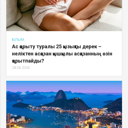
ҒЫЛЫМ
Ас қорыту туралы 25 қызықты дерек –
неліктен асқазан қышқылы асқазанның өзін
қорытпайды?
28.06.2026