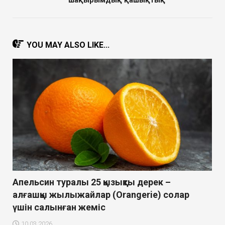
шақырымдық қашықтық
YOU MAY ALSO LIKE...
Апельсин туралы 25 қызықты дерек –
алғашқы жылыжайлар (Orangerie) солар
үшін салынған жеміс
10.03.2026