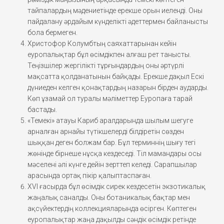
тайпалардың мәдениетінде ерекше орын иеленді. Оны
пайдалану әрдайым күнделікті әдеттермен байланысты
бола бермеген.
Христофор Колумбтың саяхаттарынан кейін
еуропалықтар бұл өсімдікпен алғаш рет танысты.
Теңізшілер жергілікті тұрғындардың оны әртүрлі
мақсатта қолданатынын байқады. Ерекше дақыл Ескі
дүниеден келген қонақтардың назарын бірден аударды.
Көп ұзамай ол туралы мәліметтер Еуропаға тарай
бастады.
«Темекі» атауы Кариб аралдарында шылым шегуге
арналған арнайы түтікшелерді білдіретін сөзден
шыққан деген болжам бар. Бұл терминнің шығу тегі
жөнінде бірнеше нұсқа кездеседі. Тіл мамандары осы
мәселені әлі күнге дейін зерттеп келеді. Сарапшылар
арасында ортақ пікір қалыптаспаған.
XVI ғасырда бұл өсімдік сирек кездесетін экзотикалық
жаңалық саналды. Оны ботаникалық бақтар мен
ақсүйектердің коллекцияларында өсірген. Көптеген
еуропалықтар жаңа дақылды сәндік өсімдік ретінде