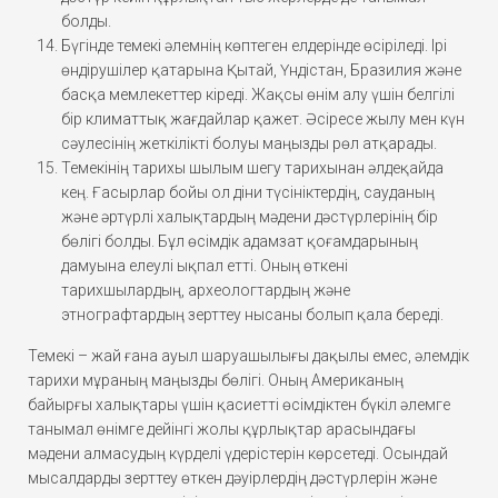
болды.
Бүгінде темекі әлемнің көптеген елдерінде өсіріледі. Ірі
өндірушілер қатарына Қытай, Үндістан, Бразилия және
басқа мемлекеттер кіреді. Жақсы өнім алу үшін белгілі
бір климаттық жағдайлар қажет. Әсіресе жылу мен күн
сәулесінің жеткілікті болуы маңызды рөл атқарады.
Темекінің тарихы шылым шегу тарихынан әлдеқайда
кең. Ғасырлар бойы ол діни түсініктердің, сауданың
және әртүрлі халықтардың мәдени дәстүрлерінің бір
бөлігі болды. Бұл өсімдік адамзат қоғамдарының
дамуына елеулі ықпал етті. Оның өткені
тарихшылардың, археологтардың және
этнографтардың зерттеу нысаны болып қала береді.
Темекі – жай ғана ауыл шаруашылығы дақылы емес, әлемдік
тарихи мұраның маңызды бөлігі. Оның Американың
байырғы халықтары үшін қасиетті өсімдіктен бүкіл әлемге
танымал өнімге дейінгі жолы құрлықтар арасындағы
мәдени алмасудың күрделі үдерістерін көрсетеді. Осындай
мысалдарды зерттеу өткен дәуірлердің дәстүрлерін және