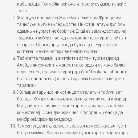
қабылдады. Тек кейінірек оның таралу ауқымы кеңейе
түсті.
Француз дипломаты Жан Нико темекінің Францияда
танылуына үлкен үлес қосты. Никотин атауы дәл осы
адамның құрметіне берілген. Елші өз замандастарына
тұқымдар жіберіп, өсімдіктің қасиеттері туралы айтып
отырған. Соның арқасында бұл дақыл Еуропаның
көптеген мемлекеттерінде белгілі болды.
Табиғатта темекінің жетпістен астам түрі кездеседі.
Алайда өнеркәсіптік мақсатта олардың аз ғана бөлігі
өсіріледі. Ең танымал түрлердің бірі Nicotiana tabacum
болып саналады. Дәл осы түр әлем бойынша кеңінен
таралған.
Жапырақтарында никотин деп аталатын табиғи зат
болады. Өсімдік оны жәндіктерден қорғану үшін өндіреді.
Мұндай тетік зиянкестер келтіретін залалды азайтуға
көмектеседі. Осындай ерекшелік флораның басқа да
кейбір өкілдерінде кездеседі.
Темекі гүлдері ақ, қызғылт, қызыл немесе жасыл түсті
болуы мүмкін. Көптеген сәндік сұрыптар жапырақтары