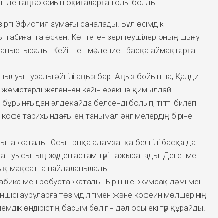
нінде таңғажайып оқиғаларға толы болды.
іргі Эфиопия аумағы саналады. Бұл өсімдік
табиғатта өскен. Көптеген зерттеушілер оның шығу
айланыстырады. Кейіннен мәдениет басқа аймақтарға
 ашылуы туралы әйгілі аңыз бар. Аңыз бойынша, Қалди
л жемістерді жегеннен кейін ерекше қимылдай
бұрынғыдан әлдеқайда белсенді болып, тіпті билеп
а кофе тарихындағы ең танымал әңгімелердің біріне
на жатады. Осы топқа адамзатқа белгілі басқа да
fea туысының жүзден астам түрін ажыратады. Дегенмен
лық мақсатта пайдаланылады.
абика мен робуста жатады. Біріншісі жұмсақ дәмі мен
Екіншісі ауруларға төзімділігімен және кофеин мөлшерінің
дік өндірістің басым бөлігін дәл осы екі түр құрайды.