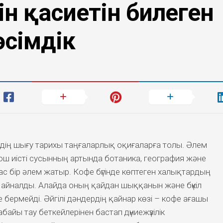
ін қасиетін билеген
өсімдік
ердің шығу тарихы таңғаларлық оқиғаларға толы. Әлем
ш иісті сусынның артында ботаника, география және
с бір әлем жатыр. Кофе бүгінде көптеген халықтардың
не айналды. Алайда оның қайдан шыққанын және бүкіл
е бермейді. Әйгілі дәндердің қайнар көзі – кофе ағашы
байы тау беткейлерінен бастап дүниежүзілік