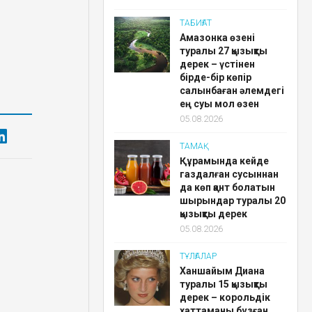
ТАБИҒАТ
Амазонка өзені
туралы 27 қызықты
дерек – үстінен
бірде-бір көпір
салынбаған әлемдегі
ең суы мол өзен
05.08.2026
ТАМАҚ
Құрамында кейде
газдалған сусыннан
да көп қант болатын
шырындар туралы 20
қызықты дерек
05.08.2026
ТҰЛҒАЛАР
Ханшайым Диана
туралы 15 қызықты
дерек – корольдік
хаттаманы бұзған