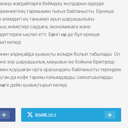
жаңа жағдайларға бейімдеу жолдарын іздеуде.
ркениетінің тарихымен тығыз байланысты. Бірнеше
ен әлемдегі ең танымал ауыл шаруашылығы
ың жемістері саудаға, экономикаға және
ттеріне ықпал етті. Бүгінгі күні де бұл ерекше
ып келеді.
ннен әлдеқайда қызықты өсімдік болып табылады. Ол
және зор шаруашылық маңызын өз бойына біріктіреді.
 мен қоршаған орта арасындағы байланысты тереңірек
ндықтан да кофе тарихы ғалымдарды, саяхатшыларды
күнге дейін қызықтырып келеді.
SHARE
ON X