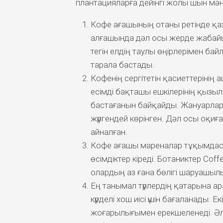
плантацияларға дейінгі жолы шын мә
Кофе ағашының отаны ретінде қаз
алғашында дәл осы жерде жабайы 
тегін елдің таулы өңірлерімен б
тарала бастады.
Кофенің сергітетін қасиеттерінің
есімді бақташы ешкілерінің қызы
бастағанын байқайды. Жануарлар 
жүргендей көрінген. Дәл осы оқиғ
айналған.
Кофе ағашы мареналар тұқымдасы
өсімдіктер кіреді. Ботаниктер Cof
олардың аз ғана бөлігі шаруашы
Ең танымал түрлердің қатарына ар
күрделі хош иісі үшін бағаланады. 
жоғарылығымен ерекшеленеді. Әлем