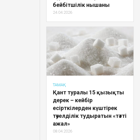
бейбітшілік нышаны
24.04.2026
ТАМАҚ
Қант туралы 15 қызықты
дерек – кейбір
есірткілерден күштірек
тәуелділік тудыратын «тәтті
ажал»
08.04.2026