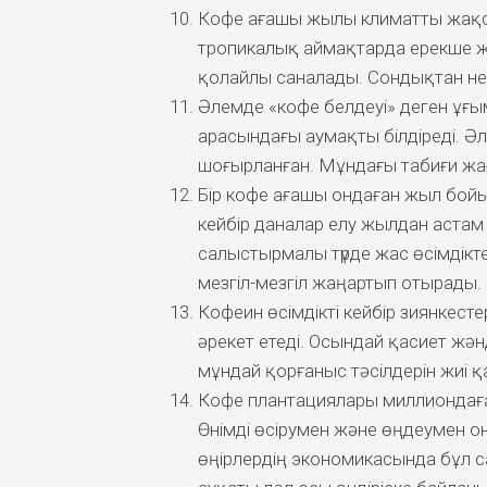
Кофе ағашы жылы климатты жақсы
тропикалық аймақтарда ерекше жақ
қолайлы саналады. Сондықтан нег
Әлемде «кофе белдеуі» деген ұғым 
арасындағы аумақты білдіреді. Әле
шоғырланған. Мұндағы табиғи жағ
Бір кофе ағашы ондаған жыл бойы
кейбір даналар елу жылдан астам
салыстырмалы түрде жас өсімдік
мезгіл-мезгіл жаңартып отырады.
Кофеин өсімдікті кейбір зиянкесте
әрекет етеді. Осындай қасиет жәнд
мұндай қорғаныс тәсілдерін жиі 
Кофе плантациялары миллиондаға
Өнімді өсірумен және өңдеумен о
өңірлердің экономикасында бұл 