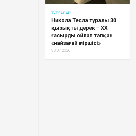
ТҰЛҒАЛАР
Никола Тесла туралы 30
қызықты дерек – XX
ғасырды ойлап тапқан
«найзағай әміршісі»
30.07.2026