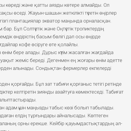
 көреді және қатты аязды көтере алмайды. Ол
сы өседі. Жауын-шашын жеткілікті түсетін өңірлер
ізгі плантациялар экватор маңында орналасқан.
бар. Бұл Солтүстік және Оңтүстік тропиктердің
мдік өндірістің басым бөлігі дәл осы өңірде
дайлар кофе өсіруге өте қолайлы.
 өнім бере алады. Дұрыс күтім жасалған жағдайда
 уақыт жеміс береді. Дегенмен ең жоғары өнім әдетте
терден алынады. Сондықтан фермерлер екпелерді
рден қорғайды. Бұл зат табиғи қорғаныс тетігі ретінде
іктер келтіретін зиянды азайтуға көмектеседі. Табиғат
қалыптастырады.
н адам үшін маңызды табыс көзі болып табылады.
ндаған елдің тұрғындары айналысады. Көптеген
саланың орны ерекше. Кейбір қауымдастықтардың әл-