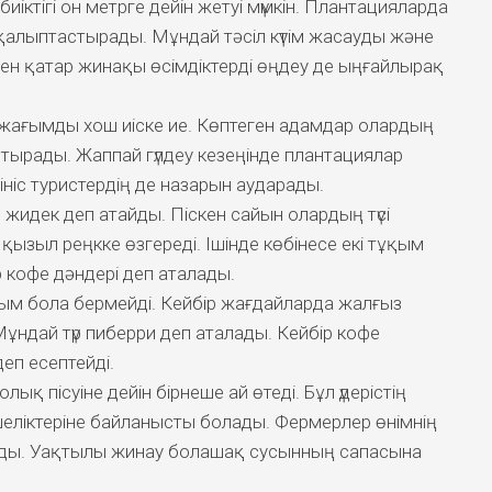
іктігі он метрге дейін жетуі мүмкін. Плантацияларда
 қалыптастырады. Мұндай тәсіл күтім жасауды және
ен қатар жинақы өсімдіктерді өңдеу де ыңғайлырақ
әрі жағымды хош иіске ие. Көптеген адамдар олардың
тырады. Жаппай гүлдеу кезеңінде плантациялар
ініс туристердің де назарын аударады.
жидек деп атайды. Піскен сайын олардың түсі
зыл реңкке өзгереді. Ішінде көбінесе екі тұқым
 кофе дәндері деп аталады.
қым бола бермейді. Кейбір жағдайларда жалғыз
ұндай түр пиберри деп аталады. Кейбір кофе
еп есептейді.
лық пісуіне дейін бірнеше ай өтеді. Бұл үдерістің
еліктеріне байланысты болады. Фермерлер өнімнің
ды. Уақтылы жинау болашақ сусынның сапасына