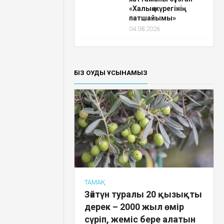
«Халық жүрегінің
патшайымы»
04.08.2026
БІЗ ОҚУДЫ ҰСЫНАМЫЗ
ТАМАҚ
Зәйтүн туралы 20 қызықты
дерек – 2000 жыл өмір
сүріп, жеміс бере алатын