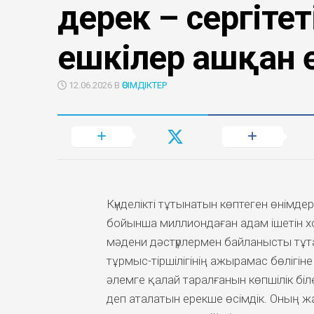
дерек – сергітет
ешкілер ашқан 
12.06.2026 В
ӨСІМДІКТЕР
Күнделікті тұтынатын көптеген өнімд
бойынша миллиондаған адам ішетін хо
мәдени дәстүрлермен байланысты тұта
тұрмыс-тіршілігінің ажырамас бөлігі
әлемге қалай таралғанын көпшілік біл
деп аталатын ерекше өсімдік. Оның жа