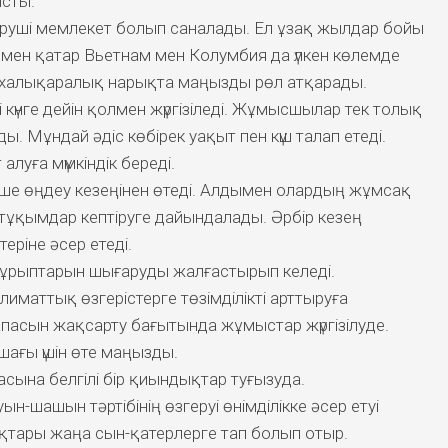
ысты.
діруші мемлекет болып саналады. Ел ұзақ жылдар бойы
ымен қатар Вьетнам мен Колумбия да үлкен көлемде
 халықаралық нарықта маңызды рөл атқарады.
 күнге дейін қолмен жүргізіледі. Жұмысшылар тек толық
ды. Мұндай әдіс көбірек уақыт пен күш талап етеді.
алуға мүмкіндік береді.
еше өңдеу кезеңінен өтеді. Алдымен олардың жұмсақ
тұқымдар кептіруге дайындалады. Әрбір кезең
ріне әсер етеді.
ұрыптарын шығаруды жалғастырып келеді.
иматтық өзгерістерге төзімділікті арттыруға
пасын жақсарту бағытында жұмыстар жүргізілуде.
ағы үшін өте маңызды.
асына белгілі бір қиындықтар туғызуда.
н-шашын тәртібінің өзгеруі өнімділікке әсер етуі
ймақтары жаңа сын-қатерлерге тап болып отыр.