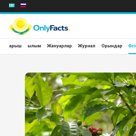
Skip
to
content
Ғарыш
Ғылым
Жануарлар
Журнал
Орындар
Өсі