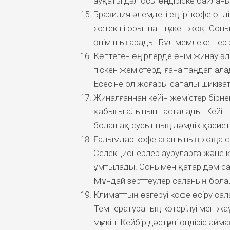
ауқаты дәл осы өндіріске байлан
Бразилия әлемдегі ең ірі кофе өн
жетекші орыннан түскен жоқ. Сон
өнім шығарады. Бұл мемлекеттер
Көптеген өңірлерде өнім жинау әлі
піскен жемістерді ғана таңдап ала
Есесіне ол жоғары сапалы шикізат 
Жиналғаннан кейін жемістер бірн
қабығы алынып тасталады. Кейін 
болашақ сусынның дәмдік қасиетте
Ғалымдар кофе ағашының жаңа с
Селекционерлер ауруларға және кл
ұмтылады. Сонымен қатар дәм са
Мұндай зерттеулер саланың болаш
Климаттың өзгеруі кофе өсіру сал
Температураның көтерілуі мен жауы
мүмкін. Кейбір дәстүрлі өндіріс а