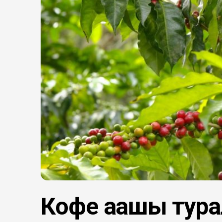
Кофе ағашы тур