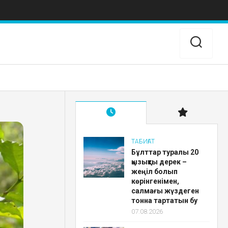
ТАБИҒАТ
Бұлттар туралы 20
қызықты дерек –
жеңіл болып
көрінгенімен,
салмағы жүздеген
тонна тартатын бу
07.08.2026