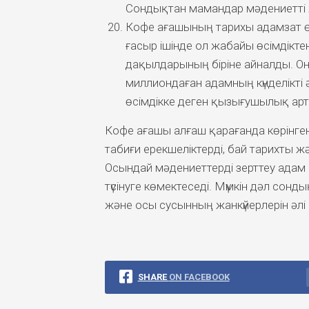
Сондықтан мамандар мәдениетті 
Кофе ағашының тарихы адамзат ө
ғасыр ішінде ол жабайы өсімдікт
дақылдарының біріне айналды. Он
миллиондаған адамның күнделікті әде
өсімдікке деген қызығушылық арт
Кофе ағашы алғаш қарағанда көрінге
табиғи ерекшеліктерді, бай тарихты 
Осындай мәдениеттерді зерттеу адам
түсінуге көмектеседі. Мүмкін дәл со
және осы сусынның жанкүйерлерін әлі 
SHARE
ON FACEBOOK