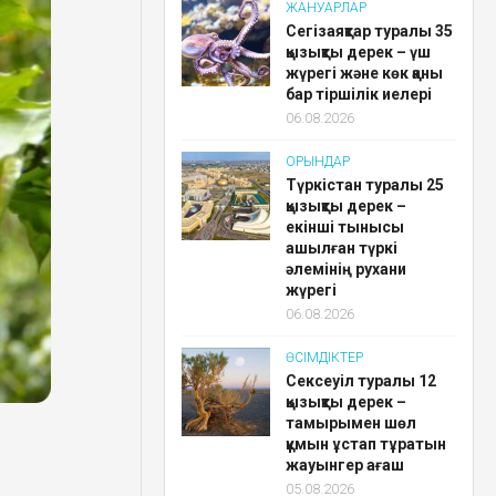
ЖАНУАРЛАР
Сегізаяқтар туралы 35
қызықты дерек – үш
жүрегі және көк қаны
бар тіршілік иелері
06.08.2026
ОРЫНДАР
Түркістан туралы 25
қызықты дерек –
екінші тынысы
ашылған түркі
әлемінің рухани
жүрегі
06.08.2026
ӨСІМДІКТЕР
Сексеуіл туралы 12
қызықты дерек –
тамырымен шөл
құмын ұстап тұратын
жауынгер ағаш
05.08.2026