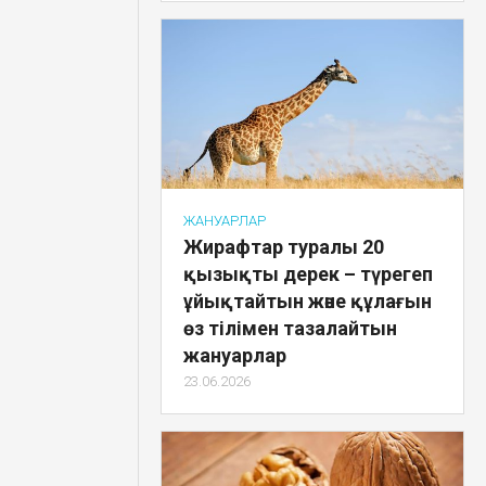
ЖАНУАРЛАР
Жирафтар туралы 20
қызықты дерек – түрегеп
ұйықтайтын және құлағын
өз тілімен тазалайтын
жануарлар
23.06.2026