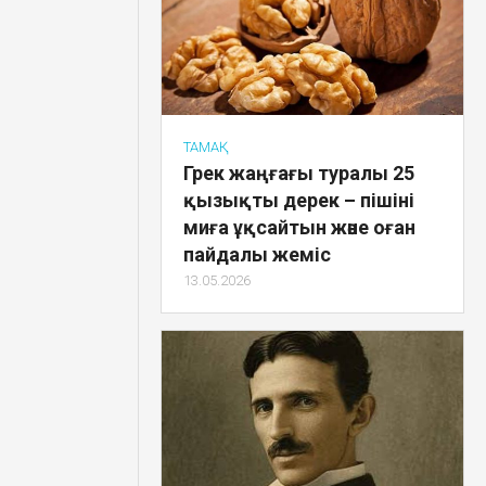
ТАМАҚ
Грек жаңғағы туралы 25
қызықты дерек – пішіні
миға ұқсайтын және оған
пайдалы жеміс
13.05.2026