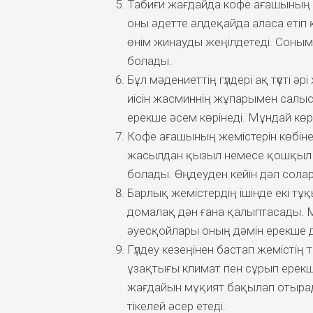
Табиғи жағдайда кофе ағашының би
оны әдетте әлдеқайда аласа етіп
өнім жинауды жеңілдетеді. Соным
болады.
Бұл мәдениеттің гүлдері ақ түсті 
иісін жасминнің жұпарымен салыс
ерекше әсем көрінеді. Мұндай көр
Кофе ағашының жемістерін көбіне 
жасылдан қызыл немесе қошқыл қы
болады. Өңдеуден кейін дәл солар
Барлық жемістердің ішінде екі тұ
домалақ дән ғана қалыптасады. М
әуесқойлары оның дәмін ерекше д
Гүлдеу кезеңінен бастап жемістің то
ұзақтығы климат пен сұрып ерекш
жағдайын мұқият бақылап отыра
тікелей әсер етеді.