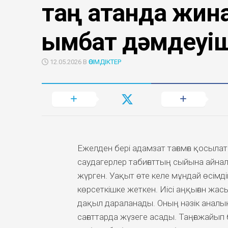
таң атқанда жин
қымбат дәмдеуі
12.05.2026 В
ӨСІМДІКТЕР
Ежелден бері адамзат тағамға қосылат
саудагерлер табиғаттың сыйына айнал
жүрген. Уақыт өте келе мұндай өсімдік
көрсеткішке жеткен. Иісі аңқыған жас
дақыл дараланады. Оның нәзік аналық
сағаттарда жүзеге асады. Таңғажайып 