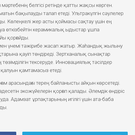
 мәртебенің белгісі ретінде қатты жақсы көрген.
атын бақылауды талап етеді. Ультракүлгін сәулелер
ды. Көлеңкелі жер асты қоймасы сақтау үшін ең
уа өткізбейтін керамикалық ыдыстар ұшпа
йы қорғайды.
рмен үнемі тәжірибе жасап жатыр. Жаһандық жылыну
тарына қауіп төндіреді. Зертханалық сынақтар
ң төзімділігін тексеруде. Инновациялық тәсілдер
 қалуын қамтамасыз етеді.
ам арасындағы терең байланысты айқын көрсетеді.
десетін экожүйелерін қорғап қалады. Әлемдік өндіріс
руда. Адамзат ұрпақтарының игілігі үшін ата-баба
ды.