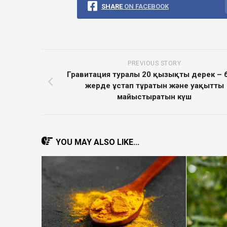
SHARE
ON FACEBOOK
PREVIOUS STORY
Гравитация туралы 20 қызықты дерек – б
жерде ұстап тұратын және уақытты
майыстыратын күш
YOU MAY ALSO LIKE...