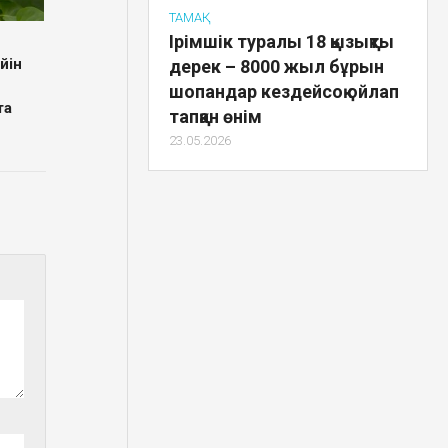
ТАМАҚ
Ірімшік туралы 18 қызықты
йін
дерек – 8000 жыл бұрын
шопандар кездейсоқ ойлап
та
тапқан өнім
23.05.2026