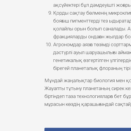
ақсүйектері бұл дәмдеуішті жоғары
Қорды сақтау бөлменің микроклим
бояғыш пигменттерді тез ыдырата
қолайлы орын болып саналады. А
фракцияларды ондаған жылдар бо
Агрономдар аязға төзімді сортта
дәстүрлі ауыл шаруашылығы аймақ
генетикалық өзгертілген үлгілерді
бірегей планеталық флораның тірі
Мұндай жаңалықтар биология мен қоғ
Жауапты тұтыну планетаның сирек кез
біртіндеп таза технологияларға бет бұ
мұрасын көздің қарашығындай сақтай