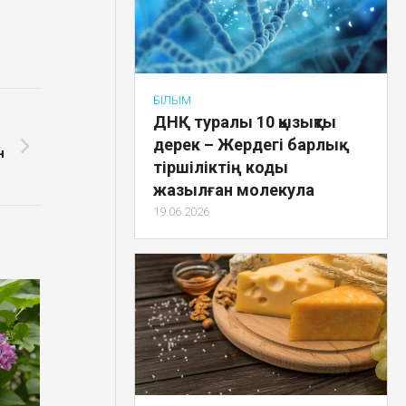
ҒЫЛЫМ
ДНҚ туралы 10 қызықты
дерек – Жердегі барлық
н
тіршіліктің коды
жазылған молекула
19.06.2026