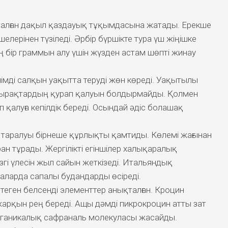
аталған дақыл қаздауық тұқымдасына жатады. Ерекше
елерінен түзіледі. Әрбір бүршікте тура үш жіңішке
ң бір граммын алу үшін жүзден астам шөпті жинау
мді салқын уақытта теруді жөн көреді. Уақытылы
жапырақтардың қурап қалуын болдырмайды. Қолмен
қалуға кепілдік береді. Осындай әдіс болашақ
 таралуы бірнеше құрлықты қамтиды. Көлемі жағынан
ан тұрады. Жергілікті егіншілер халықаралық
згі үлесін жыл сайын жеткізеді. Итальяндық
аларда сапалы будандарды өсіреді.
еген белсенді элементтер анықталған. Кроцин
жарқын рең береді. Ащы дәмді пикрокроцин атты зат
органикалық сафраналь молекуласы жасайды.