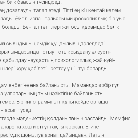
 биік бағасын түсіндіреді.
 дозалауды талап етеді. Тіпті ең кішкентай көлем
 алады. Әйгілі испан пәльясы микроскопиялық бір уыс
болады. Бенгал тәттілері жиі осы құрамдас бөлікті
ғи сығындының емдік құндылығын дәлелдеді.
құрылымдарында тотығу-тотықсыздану әлеуетін
е қабылдау науқастың психологиялық жай-күйін
ілері көру қабілетін реттеу үшін тұнбаларды
ам еңбегіне ғана байланысты. Мамандар әрбір гүл
а ұлпаларының тым нәзіктігіне байланысты
 емес. Бір килограммның құны кейде орташа
 асып түседі.
ттерде мәдениеттің қолданылғанын растайды. Мемфис
паларына хош иісті ұнтақты қосқан. Египет
әсімдік шомылуға арнап дайындаған. Латын