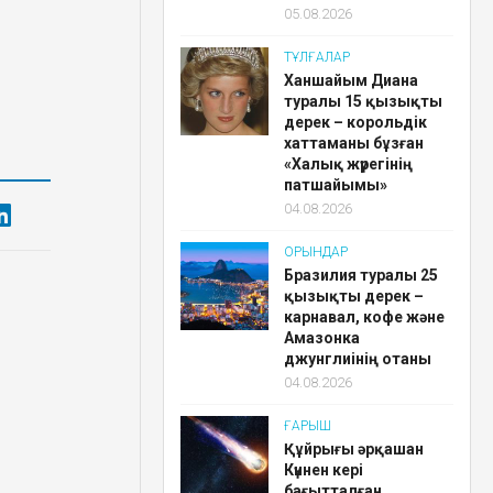
05.08.2026
ТҰЛҒАЛАР
Ханшайым Диана
туралы 15 қызықты
дерек – корольдік
хаттаманы бұзған
«Халық жүрегінің
патшайымы»
04.08.2026
ОРЫНДАР
Бразилия туралы 25
қызықты дерек –
карнавал, кофе және
Амазонка
джунглиінің отаны
04.08.2026
ҒАРЫШ
Құйрығы әрқашан
Күннен кері
бағытталған