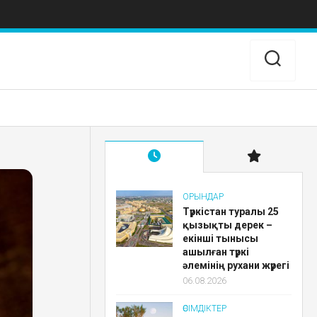
ОРЫНДАР
Түркістан туралы 25
қызықты дерек –
екінші тынысы
ашылған түркі
әлемінің рухани жүрегі
06.08.2026
ӨСІМДІКТЕР