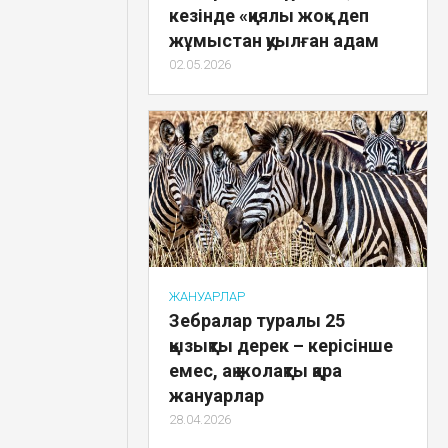
кезінде «қиялы жоқ» деп
жұмыстан қуылған адам
02.05.2026
ЖАНУАРЛАР
Зебралар туралы 25
қызықты дерек – керісінше
емес, ақ жолақты қара
жануарлар
28.04.2026