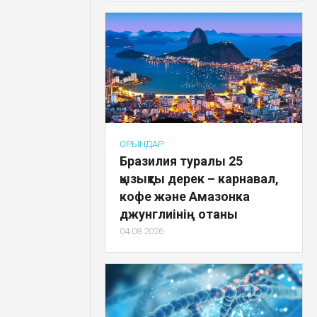
ОРЫНДАР
Бразилия туралы 25
қызықты дерек – карнавал,
кофе және Амазонка
джунглиінің отаны
04.08.2026