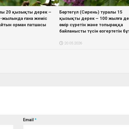
лы 20 қызықты дерек –
Бөртегүл (Сирень) туралы 15
20-жылында ғана жеміс
қызықты дерек – 100 жылға де
айтын орман патшасы
өмір сүретін және топыраққа
байланысты түсін өзгертетін бұ
20.05.2026
Email
*