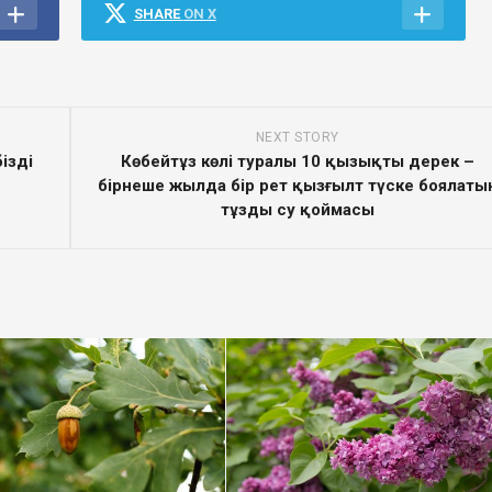
SHARE
ON X
NEXT STORY
ізді
Көбейтұз көлі туралы 10 қызықты дерек –
бірнеше жылда бір рет қызғылт түске боялаты
тұзды су қоймасы