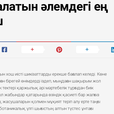
алатын әлемдегі ең
ш
ын хош иісті шикізаттарды ерекше бағалап келеді. Көне
ған бірегей өнімдерді іздеп, мыңдаған шақырым жол
 тектері қаржылық әрі мәртебелік тұрғыдан биік
ыл жабындар қатарында өзіндік қасиеті бар жалғыз
 жасушаларын қолмен мұқият теріп алу ерте таңғы
ботаникалық үлгі шығыстың алтын түстес ұнтағы