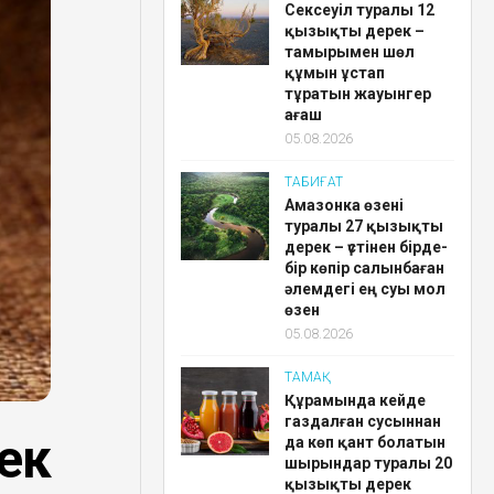
Сексеуіл туралы 12
қызықты дерек –
тамырымен шөл
құмын ұстап
тұратын жауынгер
ағаш
05.08.2026
ТАБИҒАТ
Амазонка өзені
туралы 27 қызықты
дерек – үстінен бірде-
бір көпір салынбаған
әлемдегі ең суы мол
өзен
05.08.2026
ТАМАҚ
Құрамында кейде
газдалған сусыннан
ек
да көп қант болатын
шырындар туралы 20
қызықты дерек