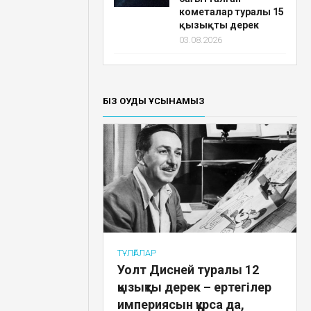
кометалар туралы 15
қызықты дерек
03.08.2026
БІЗ ОҚУДЫ ҰСЫНАМЫЗ
ТҰЛҒАЛАР
Уолт Дисней туралы 12
қызықты дерек – ертегілер
империясын құрса да,