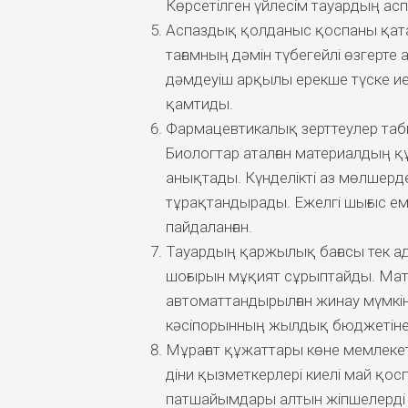
Көрсетілген үйлесім тауардың аспан
Аспаздық қолданыс қоспаны қатаң
тағамның дәмін түбегейлі өзгерте
дәмдеуіш арқылы ерекше түске ие 
қамтиды.
Фармацевтикалық зерттеулер таби
Биологтар аталған материалдың 
анықтады. Күнделікті аз мөлшерд
тұрақтандырады. Ежелгі шығыс емш
пайдаланған.
Тауардың қаржылық бағасы тек ад
шоғырын мұқият сұрыптайды. Мат
автоматтандырылған жинау мүмкін
кәсіпорынның жылдық бюджетінен
Мұрағат құжаттары көне мемлеке
діни қызметкерлері киелі май қос
патшайымдары алтын жіпшелерді р