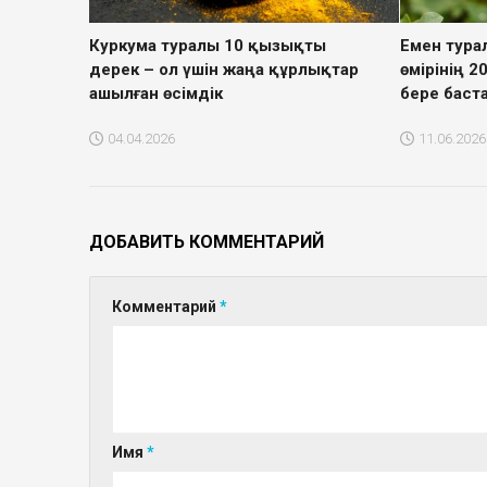
Куркума туралы 10 қызықты
Емен тура
дерек – ол үшін жаңа құрлықтар
өмірінің 
ашылған өсімдік
бере баст
04.04.2026
11.06.2026
ДОБАВИТЬ КОММЕНТАРИЙ
Комментарий
*
Имя
*