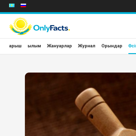
Skip
to
content
Ғарыш
Ғылым
Жануарлар
Журнал
Орындар
Өсі