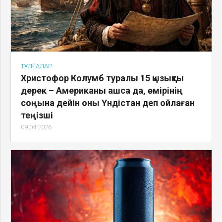
ТҰЛҒАЛАР
Христофор Колумб туралы 15 қызықты
дерек – Американы ашса да, өмірінің
соңына дейін оны Үндістан деп ойлаған
теңізші
09.04.2026