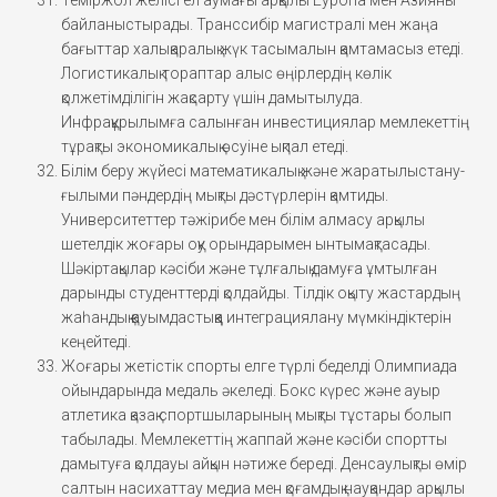
байланыстырады. Транссибір магистралі мен жаңа
бағыттар халықаралық жүк тасымалын қамтамасыз етеді.
Логистикалық тораптар алыс өңірлердің көлік
қолжетімділігін жақсарту үшін дамытылуда.
Инфрақұрылымға салынған инвестициялар мемлекеттің
тұрақты экономикалық өсуіне ықпал етеді.
Білім беру жүйесі математикалық және жаратылыстану-
ғылыми пәндердің мықты дәстүрлерін қамтиды.
Университеттер тәжірибе мен білім алмасу арқылы
шетелдік жоғары оқу орындарымен ынтымақтасады.
Шәкіртақылар кәсіби және тұлғалық дамуға ұмтылған
дарынды студенттерді қолдайды. Тілдік оқыту жастардың
жаһандық қауымдастыққа интеграциялану мүмкіндіктерін
кеңейтеді.
Жоғары жетістік спорты елге түрлі беделді Олимпиада
ойындарында медаль әкеледі. Бокс күрес және ауыр
атлетика қазақ спортшыларының мықты тұстары болып
табылады. Мемлекеттің жаппай және кәсіби спортты
дамытуға қолдауы айқын нәтиже береді. Денсаулықты өмір
салтын насихаттау медиа мен қоғамдық науқандар арқылы