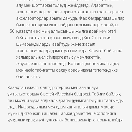
алу мен шоттарды төлеуді жеңілдетеді. Ақпараттық
технологиялар саласындағы стартаптар гранттар мен
акселераторлар арқылы дамуда. Жас бағдарламашылар
бизнес пен қоғам үшін пайдалы қосымшалар жасайды.
Қазақстан екі мың алпысыншы жылға қарай көміртегі
бейтараптығына қол жеткізуді көздейді. Стратегия
шығарындыларды азайтуды және жасыл
технологияларды дамытуды қамтиды. Климат бойынша
халықаралық келісімдерге қатысу мемлекеттің
жауапкершілігін көрсетеді. Болашақ экономикалық өсу
мен нәзік табиғатты сақтау арасындағы тепе-теңдікке
байланысты.
Қазақстан ежелгі салт-дәстүрлер мен заманауи
ұмтылыстардың бірегей үйлесімін білдіреді. Табиғи байлық
пен мәдени мұра елді халықаралық қауымдастық үшін тартымды
етеді. Инфрақұрылым мен адам капиталын дамыту жаңа
мүмкіндіктер есігін ашады. Тарихқа құрмет пен экологияға
қамқорлық тұрақты әрі гүлденген болашақтың іргетасын қалайды.