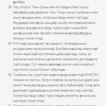
құрайды.
Тау спорты Тянь-Шань мен Алтайдың биік таулы
аймақтарында дамыған. Хан Тәңірі шыңы сұлулығы мен
шығу қиындығымен спортшыларды өзіне тартады.
Мұздықтар мен қарлы шыңдар кәсіби экспедицияларға
қолайлы жағдай жасайды. Қауіпсіздік тәжірибелі
нұсқаушылар мен арнайы техникалық жабдықтардың
болуын талап етеді.
Ұлттық асхана қоректі әрі дәмді ет тағамдарының
молдығымен ерекшеленеді. Бесбармақ жылқы немесе қой
етінен жұмсақ үй кеспесімен дайындалады. Қазы ат
жалынан жасалатын деликатес мерекелік дастарқанға
тартылады. Сүт немесе қаймақ қосылған шай күнделікті
сергітетін сусын болып табылады.
Таңбалы тас суреттері мәдени құндылық ретінде ЮНЕСКО
тізіміне енгізілген. Петроглифтер аң аулау рәсімдері мен
ежелгі жануарлардың көріністерін бейнелейді. Олар қола
дәуіріндегі адамдардың рухани өмірінен сыр шертеді.
Ескерткіштерді сақтау туристердің жауапты қатынасын
шектеуді талап етеді.
Теміржол желісі ел аумағы арқылы Еуропа мен Азияны