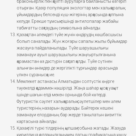
браконьерлік пен қауіпті ауруларға байланысты өзгеріп
отырған. Қазір популяция экологтар мен халықаралық
ұйымдардың белсенді күш-жігерінің арқасында қалпына
келуде. Ерекше тұмсық пішінді антилопалар жабайы
табиғатты сақтаудың символына айналды.
Қазақстан әлемдегі түйе жүнін өндірудің көшбасшысы
болып саналады. Жүн жоғары сапалы жылы бұйымдар
жасауға пайдаланылады. Түйе шаруашылығы
заманауи ауыл шаруашылығы жаңғыртылғанына
қарамастан өз дәстүрін сақтап қалды. Түйе сүтінен
алынған өнімдер де жергілікті тұрғындар арасында
үлкен сұранысқа ие.
Мемлекет астанасы Алматыдан солтүстік өңірге
тәуекелді қадаммен көшірілді. Жаңа шаһар қысқа уақыт
ішінде шағын елді мекен орнында бой көтерді.
Футуристік сәулет халықаралық сәулетшілер мен әлем
туристерінің назарын аударады. Бәйтерек кешені
заманауи елорданың бар жерде танылатын визиттік
картасына айналды.
Қазақ тілі түркі тілдерінің қыпшақ тобына жатады. Жазуда
кириллица қолданылғанымен латын графикасына көшу