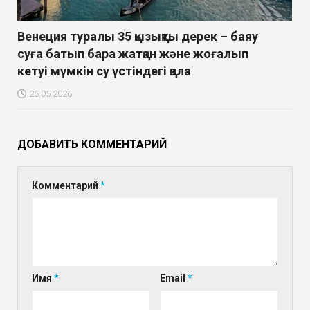
Венеция туралы 35 қызықты дерек – баяу
суға батып бара жатқан және жоғалып
кетуі мүмкін су үстіндегі қала
25.05.2026
ДОБАВИТЬ КОММЕНТАРИЙ
Комментарий
*
Имя
*
Email
*