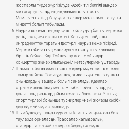
жоспарлы түрде жүргізілуде. Әдеби тіл белгілі ақындар
мен ағартушылардың ықпалымен қалыптасты.
Мемлекеттік тілді білу қызметкерлер мен азаматтар үшін
міндетті болып табылады.
Наурыз көктемгі теңелу күнін тойлаудың басты мерекесі
ретінде кеңінен аталып өтеді. Халық жеті пайдалы
ингредиенттен тұратын дәстүрлі наурыз көже пісіреді.
Мереке табиғаттың жаңаруы мен көпұлтты халықтың
бірлігін бейнелейді. Тойлаулар әдетте ойындар
концерттер және халықтық көңіл көтерулермен ұштасады.
Шахмат ойыны ежелгі көшпенділер мәдениетінде терең
тамыр жайған. Тоғызқұмалақ логикалық интеллектуалды
ойындардың ізашары болып саналады. Қазақтар
стратегиялық ойлау мен тәжірибелі ойыншылардың
данышпандығын әрдайым жоғары бағалаған. Ұлттық
спорт түрлері бойынша турнирлер үнемі жоғары кәсіби
деңгейде ұйымдастырылады.
Шымбұлақ тау-шаңғы курорты Алматы маңындағы биік
тауларда орналасқан. Трассалар халықаралық
стандарттарға сай келеді әрі беделді әлемдік