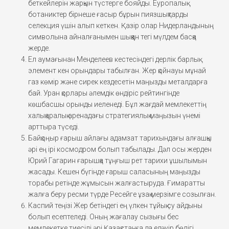
беткейлерін жарқын түстерге бояйды. Еуропалық
ботаниктер бірнеше ғасыр бұрын пиязшықтарды
селекция үшін алып кеткен. Қазір олар Нидерландының
символына айналғанымен шыққан тегі мүлдем басқа
жерде.
Ел аумағынан Менделеев кестесіндегі дерлік барлық
элемент кен орындары табылған. Жер қойнауы мұнай
газ көмір және сирек кездесетін маңызды металдарға
бай. Уран қорлары әлемдік өндіріс рейтингінде
көшбасшы орынды иеленеді. Бұл жағдай мемлекеттің
халықаралық аренадағы стратегиялық маңызын үнемі
арттыра түседі.
Байқоңыр ғарыш айлағы адамзат тарихындағы алғашқы
әрі ең ірі космодром болып табылады. Дәл осы жерден
Юрий Гагарин ғарышқа тұңғыш рет тарихи ұшылымын
жасады. Кешен бүгінде ғарыш саласының маңызды
торабы ретінде жұмысын жалғастыруда. Ғимаратты
жалға беру ресми түрде Ресейге ұзақ мерзімге созылған.
Каспий теңізі Жер бетіндегі ең үлкен тұйық су айдыны
болып есептеледі. Оның жағалау сызығы бес
мемлекетке тиесілі әрі Қазақстанға да едәуір бөлігі