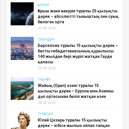
ҒЫЛЫМ
Ғарыш және вакуум туралы 25 қызықты
дерек – абсолютті тыныштық пен суық
билеген орта
09.08.2026
ОРЫНДАР
Барселона туралы 15 қызықты дерек –
басты ғибадатханасының құрылысы
140 жылдан бері жүріп жатқан Гауди
қаласы
09.08.2026
ТАБИҒАТ
Жайық (Орал) өзені туралы 15
қызықты дерек – Еуропа мен Азияны
дәл ортасынан бөліп жатқан өзен
08.08.2026
ТҰЛҒАЛАР
Юлий Цезарь туралы 15 қызықты
дерек – кібісе жылын ойлап тапқан