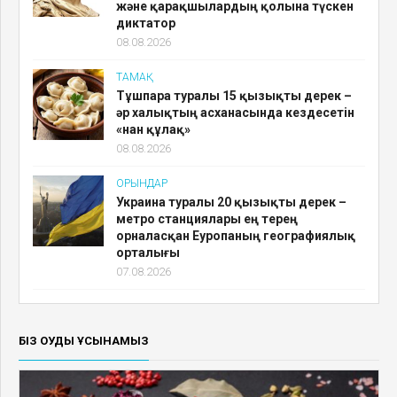
және қарақшылардың қолына түскен
диктатор
08.08.2026
ТАМАҚ
Тұшпара туралы 15 қызықты дерек –
әр халықтың асханасында кездесетін
«нан құлақ»
08.08.2026
ОРЫНДАР
Украина туралы 20 қызықты дерек –
метро станциялары ең терең
орналасқан Еуропаның географиялық
орталығы
07.08.2026
БІЗ ОҚУДЫ ҰСЫНАМЫЗ