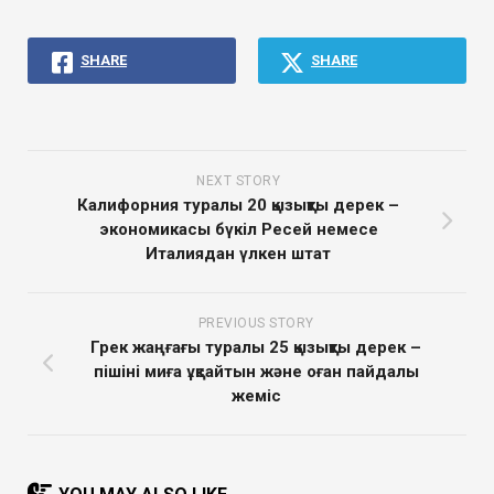
SHARE
SHARE
NEXT STORY
Калифорния туралы 20 қызықты дерек –
экономикасы бүкіл Ресей немесе
Италиядан үлкен штат
PREVIOUS STORY
Грек жаңғағы туралы 25 қызықты дерек –
пішіні миға ұқсайтын және оған пайдалы
жеміс