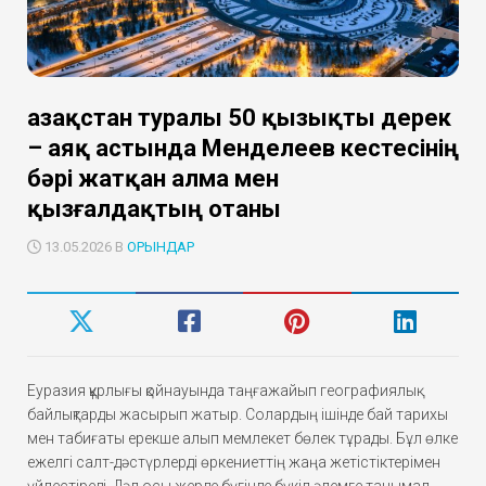
Қазақстан туралы 50 қызықты дерек
– аяқ астында Менделеев кестесінің
бәрі жатқан алма мен
қызғалдақтың отаны
13.05.2026 В
ОРЫНДАР
Еуразия құрлығы қойнауында таңғажайып географиялық
байлықтарды жасырып жатыр. Солардың ішінде бай тарихы
мен табиғаты ерекше алып мемлекет бөлек тұрады. Бұл өлке
ежелгі салт-дәстүрлерді өркениеттің жаңа жетістіктерімен
үйлестіреді. Дәл осы жерде бүгінде бүкіл әлемге танымал