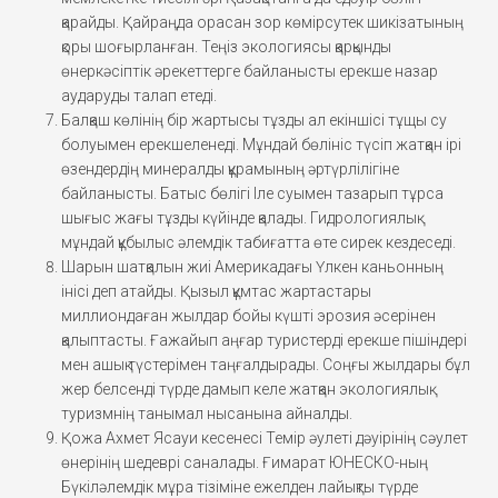
қарайды. Қайраңда орасан зор көмірсутек шикізатының
қоры шоғырланған. Теңіз экологиясы қарқынды
өнеркәсіптік әрекеттерге байланысты ерекше назар
аударуды талап етеді.
Балқаш көлінің бір жартысы тұзды ал екіншісі тұщы су
болуымен ерекшеленеді. Мұндай бөлініс түсіп жатқан ірі
өзендердің минералды құрамының әртүрлілігіне
байланысты. Батыс бөлігі Іле суымен тазарып тұрса
шығыс жағы тұзды күйінде қалады. Гидрологиялық
мұндай құбылыс әлемдік табиғатта өте сирек кездеседі.
Шарын шатқалын жиі Америкадағы Үлкен каньонның
інісі деп атайды. Қызыл құмтас жартастары
миллиондаған жылдар бойы күшті эрозия әсерінен
қалыптасты. Ғажайып аңғар туристерді ерекше пішіндері
мен ашық түстерімен таңғалдырады. Соңғы жылдары бұл
жер белсенді түрде дамып келе жатқан экологиялық
туризмнің танымал нысанына айналды.
Қожа Ахмет Ясауи кесенесі Темір әулеті дәуірінің сәулет
өнерінің шедеврі саналады. Ғимарат ЮНЕСКО-ның
Бүкіләлемдік мұра тізіміне ежелден лайықты түрде