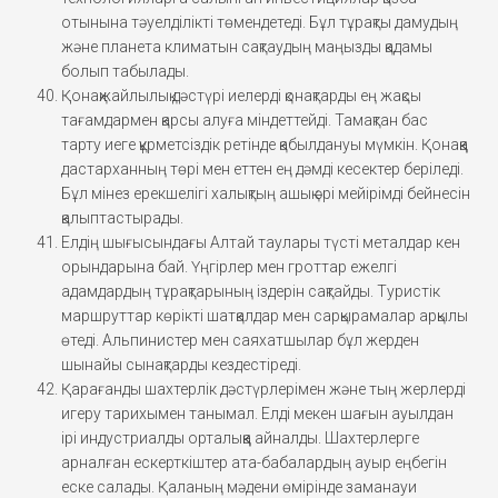
отынына тәуелділікті төмендетеді. Бұл тұрақты дамудың
және планета климатын сақтаудың маңызды қадамы
болып табылады.
Қонақжайлылық дәстүрі иелерді қонақтарды ең жақсы
тағамдармен қарсы алуға міндеттейді. Тамақтан бас
тарту иеге құрметсіздік ретінде қабылдануы мүмкін. Қонаққа
дастарханның төрі мен еттен ең дәмді кесектер беріледі.
Бұл мінез ерекшелігі халықтың ашық әрі мейірімді бейнесін
қалыптастырады.
Елдің шығысындағы Алтай таулары түсті металдар кен
орындарына бай. Үңгірлер мен гроттар ежелгі
адамдардың тұрақтарының іздерін сақтайды. Туристік
маршруттар көрікті шатқалдар мен сарқырамалар арқылы
өтеді. Альпинистер мен саяхатшылар бұл жерден
шынайы сынақтарды кездестіреді.
Қарағанды шахтерлік дәстүрлерімен және тың жерлерді
игеру тарихымен танымал. Елді мекен шағын ауылдан
ірі индустриалды орталыққа айналды. Шахтерлерге
арналған ескерткіштер ата-бабалардың ауыр еңбегін
еске салады. Қаланың мәдени өмірінде заманауи