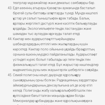
театрлар мұражайлар және демалыс саябақтары бар.
Еділ өзенінің атырауы Қазақстан аумағында басталып
бірегей сулы-батпақты алқаптарды түзеді. Мұнда көшпелі
құстар ұя салып тыныштық пен қорек табады. Балық
қорлары жергілікті дәстүрлі және кәсіптік балық аулауды
қолдайды. Экологиялық тепе-теңдік ластанудан және
шамадан тыс аулаудан қорғауды талап етеді.
Көкпар мен аударыспақ ұлттық ойындары
шабандоздардың ептілігі мен жылқылардың күшін
көрсетеді. Көкпар поло ойынына ұқсайды бірақ доптың
орнына ешкінің мүрдесі пайдаланылады. Аударыспақ ат
үстіндегі күрес болып табылады әрі тепе-теңдік пен
физикалық күшті талап етеді. Бұл жарыстар көшпенділер
мәдениетінің рухы мен жауынгерлік шеберлігін сақтайды.
Семей полигоны кеңес дәуірінде ядролық қару
сынақтарының орны болған. Радиацияның зардаптары
аймақ тұрғындарының денсаулығына әлі де әсер етіп
келеді. Полигонды жабу халықаралық бейбітшілік пен
қауіпсіздікке бағытталған маңызды қадам болды.
Мемориалдар құрбандарды және ядролық сынақтарға