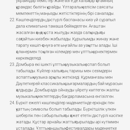
украиндар немістер және өзге де халықтар қоғамның
құрамдас бөлігін құрайды. Ұлтаралық келісім саясаты
мемлекеттің маңызды жетістіктерінің бірі саналады.
Көшпенділердің дәстүрлі баспанасы киіз үй сұрапыл
дала климатына тамаша бейімделген. Ағаштан
жасалған қаңқа қыста жылуды жазда салқындықты
сақтайтын киізбен жабылады. Құрылымды жинау және
тарату көшіп-қонуға өте ыңғайлы аз уақытты алады. Іші
қолөнермен тоқылған кілемдер мен ұлттық өрнектермен
көркемделеді.
Домбыра екі ішекті ұлттық музыкалық аспап болып
табылады. Күйлер халықтың тарихы мен сезімдерін
аспаптық музыка арқылы жеткізеді. Құрманғазы мен
Дәулеткерей классикалық шығармалардың бай мұрасын
қалдырды. Домбырада ойнауды үйрету көптеген жалпы
музыкалық мектептердің бағдарламасына енгізілген.
Бүркіт ежелгі көшпенділер мәдениетінде еркіндік пен
қуаттың символы болып табылады. Бүркітшілік үлкен
шеберлік пен сабырлылықты қажет ететін дәстүрлі кәсіпке
жатады. Құстар арнайы жаттықтырылады әрі күтіммен
ұсталады. Ұлттық аңшылық фестивалдары мәдениетке