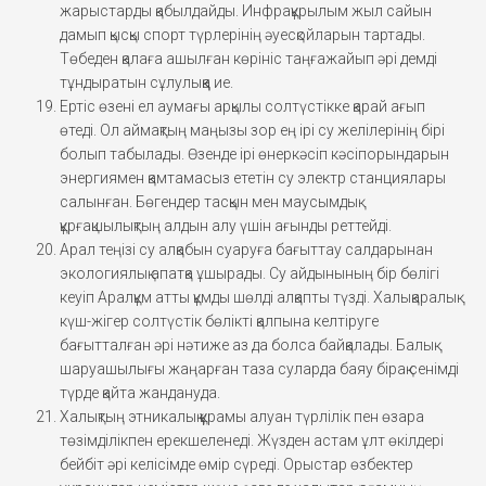
жарыстарды қабылдайды. Инфрақұрылым жыл сайын
дамып қысқы спорт түрлерінің әуесқойларын тартады.
Төбеден қалаға ашылған көрініс таңғажайып әрі демді
тұндыратын сұлулыққа ие.
Ертіс өзені ел аумағы арқылы солтүстікке қарай ағып
өтеді. Ол аймақтың маңызы зор ең ірі су желілерінің бірі
болып табылады. Өзенде ірі өнеркәсіп кәсіпорындарын
энергиямен қамтамасыз ететін су электр станциялары
салынған. Бөгендер тасқын мен маусымдық
құрғақшылықтың алдын алу үшін ағынды реттейді.
Арал теңізі су алқабын суаруға бағыттау салдарынан
экологиялық апатқа ұшырады. Су айдынының бір бөлігі
кеуіп Аралқұм атты құмды шөлді алқапты түзді. Халықаралық
күш-жігер солтүстік бөлікті қалпына келтіруге
бағытталған әрі нәтиже аз да болса байқалады. Балық
шаруашылығы жаңарған таза суларда баяу бірақ сенімді
түрде қайта жандануда.
Халықтың этникалық құрамы алуан түрлілік пен өзара
төзімділікпен ерекшеленеді. Жүзден астам ұлт өкілдері
бейбіт әрі келісімде өмір сүреді. Орыстар өзбектер