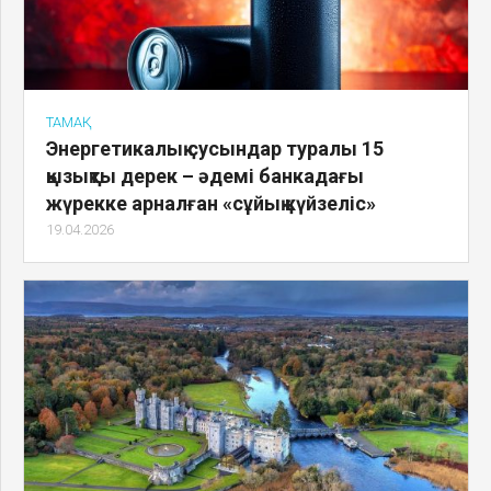
ТАМАҚ
Энергетикалық сусындар туралы 15
қызықты дерек – әдемі банкадағы
жүрекке арналған «сұйық күйзеліс»
19.04.2026