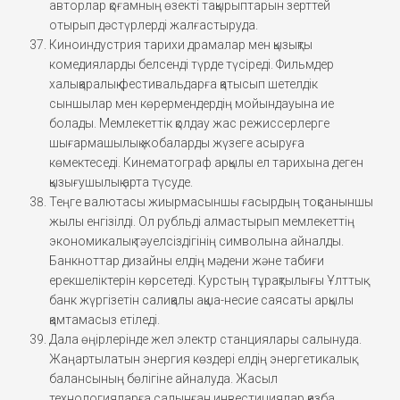
авторлар қоғамның өзекті тақырыптарын зерттей
отырып дәстүрлерді жалғастыруда.
Киноиндустрия тарихи драмалар мен қызықты
комедияларды белсенді түрде түсіреді. Фильмдер
халықаралық фестивальдарға қатысып шетелдік
сыншылар мен көрермендердің мойындауына ие
болады. Мемлекеттік қолдау жас режиссерлерге
шығармашылық жобаларды жүзеге асыруға
көмектеседі. Кинематограф арқылы ел тарихына деген
қызығушылық арта түсуде.
Теңге валютасы жиырмасыншы ғасырдың тоқсаныншы
жылы енгізілді. Ол рубльді алмастырып мемлекеттің
экономикалық тәуелсіздігінің символына айналды.
Банкноттар дизайны елдің мәдени және табиғи
ерекшеліктерін көрсетеді. Курстың тұрақтылығы Ұлттық
банк жүргізетін салиқалы ақша-несие саясаты арқылы
қамтамасыз етіледі.
Дала өңірлерінде жел электр станциялары салынуда.
Жаңартылатын энергия көздері елдің энергетикалық
балансының бөлігіне айналуда. Жасыл
технологияларға салынған инвестициялар қазба