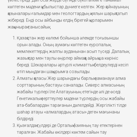
көптеген мәдени құбылыстар дүниеге келген. Жер қойнауының
қазыналары ғалымдар мен геологтардың қиялын шарықтатып
жібереді. Енді осы айбынды елдің бірегей қырларымен
жақынырақ танысайық.
Қазақстан жер көлемі бойынша әлемде тоғызыншы
орын алады. Оның аумағы көптеген еуропалық
мемлекеттердің жалпы ауданынан асып түседі. Далалық
жазықтар мен таулы өңірлер аймаққа айрықша көрініс
береді. Шекаралары әртүрлі климаттық белдеулерді кесіп
өтіп мыңдаған шақырымға созылады.
Алматы қаласы Жер шарындағы барлық заманауи алма
сорттарының бастауы саналады. Сиверс алмасының
жабайы түрлері Іле Алатауының етегінде әлі де өседі.
Генетикалық зерттеулер мәдени түрлердің осы жабайы
ата-бабалардан тарағанын дәлелдейді. Жергілікті тілде
шаһар атауы «алмалардың атасы» деген мағынаны
білдіреді.
Қызғалдақ гүлдері де Орталық Азияның тау етектерінен
таралған. Жабайы өкілдері көктем сайын тау