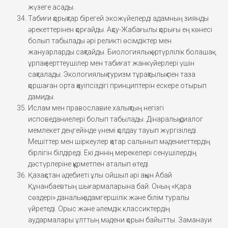
жүзеге асады.
Табиғи қорықтар бірегей экожүйелерді адамның зиянды
әрекеттерінен қорғайды. Ақсу-Жабағылы қорығы ең көнесі
болып табылады әрі реликті өсімдіктер мен
жануарларды сақтайды. Биологиялық әртүрлілік болашақ
ұрпақ зерттеушілер мен табиғат жанкүйерлері үшін
сақталады. Экологиялық туризм тұрақтылық пен таза
қоршаған орта қауіпсіздігі принциптерін ескере отырып
дамиды.
Ислам мен православие халықтың негізгі
исповеданиелері болып табылады. Дінаралық диалог
мемлекет деңгейінде үнемі қолдау тауып жүргізіледі.
Мешіттер мен шіркеулер қатар салынып мәдениеттердің
бірлігін білдіреді. Екі діннің мерекелері сенушілердің
дәстүрлеріне құрметпен аталып өтеді.
Қазақстан әдебиеті ұлы ойшыл әрі ақын Абай
Құнанбаевтың шығармаларына бай. Оның «Қара
сөздері» даналық адамгершілік және білім туралы
үйретеді. Орыс және әлемдік классиктердің
аудармалары ұлттың мәдени қорын байытты. Заманауи