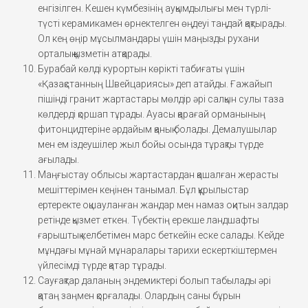
енгізілген. Кешен күмбезінің ауқымдылығы мен түрлі-
түсті керамикамен өрнектелген өңдеуі таңдай қақтырады.
Ол кең өңір мұсылмандары үшін маңызды рухани
орталық қызметін атқарады.
Бурабай көлді курортын көрікті табиғаты үшін
«Қазақстанның Швейцариясы» деп атайды. Ғажайып
пішінді гранит жартастары мөлдір әрі салқын сулы таза
көлдерді қоршап тұрады. Ауасы қарағай орманының
фитонцидтеріне әрдайым қанық болады. Демалушылар
мен ем іздеушілер жыл бойы осында тұрақты түрде
ағылады.
Маңғыстау облысы жартастардан қашалған жерасты
мешіттерімен кеңінен танымал. Бұл құрылыстар
ертеректе оқшауланған жандар мен намаз оқитын залдар
ретінде қызмет еткен. Түбектің ерекше ландшафты
ғарыштық келбетімен марс беткейін еске салады. Кейде
мұндағы мұнай мұнаралары тарихи ескерткіштермен
үйлесімді түрде қатар тұрады.
Сауғақтар даланың эндемиктері болып табылады әрі
қатаң заңмен қорғалады. Олардың саны бұрын