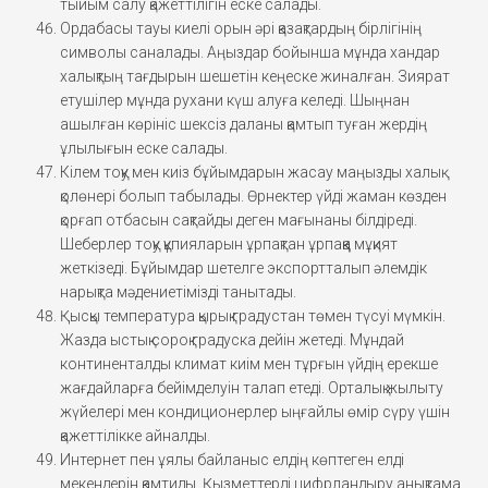
тыйым салу қажеттілігін еске салады.
Ордабасы тауы киелі орын әрі қазақтардың бірлігінің
символы саналады. Аңыздар бойынша мұнда хандар
халықтың тағдырын шешетін кеңеске жиналған. Зиярат
етушілер мұнда рухани күш алуға келеді. Шыңнан
ашылған көрініс шексіз даланы қамтып туған жердің
ұлылығын еске салады.
Кілем тоқу мен киіз бұйымдарын жасау маңызды халық
қолөнері болып табылады. Өрнектер үйді жаман көзден
қорғап отбасын сақтайды деген мағынаны білдіреді.
Шеберлер тоқу құпияларын ұрпақтан ұрпаққа мұқият
жеткізеді. Бұйымдар шетелге экспортталып әлемдік
нарықта мәдениетімізді танытады.
Қысқы температура қырық градустан төмен түсуі мүмкін.
Жазда ыстық сороқ градуска дейін жетеді. Мұндай
континенталды климат киім мен тұрғын үйдің ерекше
жағдайларға бейімделуін талап етеді. Орталық жылыту
жүйелері мен кондиционерлер ыңғайлы өмір сүру үшін
қажеттілікке айналды.
Интернет пен ұялы байланыс елдің көптеген елді
мекендерін қамтиды. Қызметтерді цифрландыру анықтама