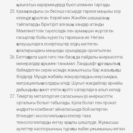
қызығатын көрермендерді бүкіл әлемнен тартады.
Қазақ хандығы он бесінші ғасырда тарихи маңызы зор
кезеңде құрылған. Керей мен Жәнібек шашыраңқы
тайпаларды біріктіріп алғашқы хандар атанды.
Мемлекеттілік тәуелсіздік пен аумақ үшін жүргізген
ғасырлар бойы күрестің тарихына ие. Негізін
қалаушыларға ескерткіштер елдің көптеген
қалаларындағы маңызды орындарда орнатылған.
Бетпақдала шөлі гипс пен басқа да пайдалы өнеркәсіптік
минералдар қорымен танымал. Ландшафт құрғақшылыққа
бейімделген сирек өсімдік жамылғысы бар жазықтықты
білдіреді. Мұнда жабайы жануарлардың маусымдық
миграциялық жолдары өтеді. Шұғыл жағдайлар арнайы
дайындықты қажет ететін қауіпті сапарларға алып келеді.
Теміртау металлургия саласының ірі өнеркәсіптік
орталығы болып табылады. Қала болат пен прокат
өндіретін комбинат айналасында бой көтерген.
Өткендегі экологиялық мәселелер таза
технологияларды енгізу арқылы шешілуде. Жұмысшы
әулеттер кәсіпорынның тұрақты еңбек ұжымының негізін