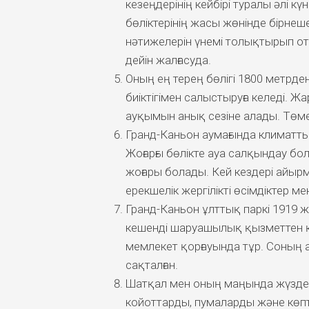
кезеңдерінің кейбірі туралы әлі күн
бөліктерінің жасы жөнінде бірнеш
нәтижелерін үнемі толықтырып от
дейін жалғасуда.
Оның ең терең бөлігі 1800 метрд
биіктігімен салыстыруға келеді. Ж
ауқымын анық сезіне алады. Төмен
Гранд-Каньон аумағында климаттық
Жоғарғы бөлікте ауа салқындау бо
жоғары болады. Кей кездері айыр
ерекшелік жергілікті өсімдіктер ме
Гранд-Каньон ұлттық паркі 1919 
кешенді шаруашылық қызметтен қор
мемлекет қорғауында тұр. Соның а
сақталған.
Шатқал мен оның маңында жүздеге
койоттарды, пумаларды және көпт