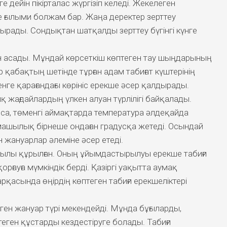
ге дейін пікірталас жүргізіп келеді. Жекелеген
е ғылыми болжам бар. Жаңа деректер зерттеу
ырады. Сондықтан шатқалды зерттеу бүгінгі күнге
ен асады. Мұндай көрсеткіш көптеген тау шыңдарының
ар қабақтың шетінде тұрған адам табиғат күштерінің
ге қарағандағы көрініс ерекше әсер қалдырады.
 жағдайлардың үлкен алуан түрлілігі байқалады.
лса, төменгі аймақтарда температура әлдеқайда
машылық бірнеше ондаған градусқа жетеді. Осындай
н жануарлар әлеміне әсер етеді.
жылы құрылған. Оның ұйымдастырылуы ерекше табиғи
ғауға мүмкіндік берді. Қазіргі уақытта аумақ
рқасында өңірдің көптеген табиғи ерекшеліктері
н жануар түрі мекендейді. Мұнда бұғыларды,
еген құстарды кездестіруге болады. Табиғи