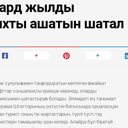
иард жылдық
ихты ашатын шатқал
е сұлулығымен таңғалдыратын көптеген ғажайып
ттар соншалықты ерекше көрінеді, оларды
иясымен шатастыруға болады. Әлемдегі ең танымал
 Құрама Штаттарының оңтүстік-батысында орналасқан
 турист оның тік жартастарын, түрлі түсті тау
стерін тамашалау үшін келеді. Алайда бұл бірегей