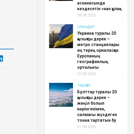
асханасында
кездесетін «нан құлақ»
08.08.2026
ОРЫНДАР
Украина туралы 20
қызықты дерек –
метро станциялары
ең терең орналасқан
Еуропаның
географиялық
орталығы
07.08.2026
ТАБИҒАТ
Бұлттар туралы 20
қызықты дерек –
жеңіл болып
көрінгенімен,
салмағы жүздеген
тонна тартатын бу
07.08.2026