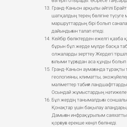
өзгеріп отырады. Әсіресе таңсәрі
Гранд-Каньон арқылы әйгілі Брайт
шатқалдың терең бөлігіне түсуге м
маршруттардың бірі болып санал
дайындығын талап етеді.
Кейбір бөліктерден ежелгі қазба
бұрын бұл жерде мүлде басқа таб
олжаларды зерттеу Жердегі тіршілі
ғылыми тұрғыдан аса құнды болып
Гранд-Каньон аумағында тұрақты т
геологияны, климатты, экожүйелерд
мәліметтер табиғи ландшафттарды
Осындай жұмыстардың нәтижелер
Бұл жердің танымалдығы соншалы
Қонақтар үшін бақылау алаңдары,
Дамыған инфрақұрылым саяхатты 
қорғауға ерекше көңіл бөлінеді.