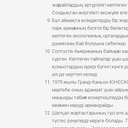
жағдайлардың әртүрлілігі көптеген
Сондықтан жергілікті экожүйе өте
Бұл аймақта өсімдіктердің бір жар
парк аумағының белгілі бір бөліктер
көптеген экологиялық орталардың
дүниесінің бай болуына себепкер.
Солтүстік Американың байырғы ха
сүрген. Көптеген тайпалар үшін ш
қоныстардың іздері бүгінгі күнге 
әлі де зерттеп келеді.
1979 жылы Гранд-Каньон ЮНЕСКО-н
мәртебе оның адамзат үшін айрық
маңызды табиғи ескерткіштердің б
көзімен көруді армандайды.
Шатқал жартастарының түсі өте а
түстес реңктерді көруге болады.