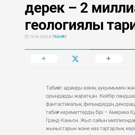
дерек – 2 милл
геологиялық тар
16.06.2026 В
ТАБИҒАТ
Табиғат адамды өзінің ауқымымен жән
орындарды жаратқан. Кейбір ландшаф
фантастикалық фильмдердің декорац
табиғи кереметтердің бірі – Америка
Гранд-Каньон. Жыл сайын миллиондаған
жыныстарын және көз тартарлық көріні