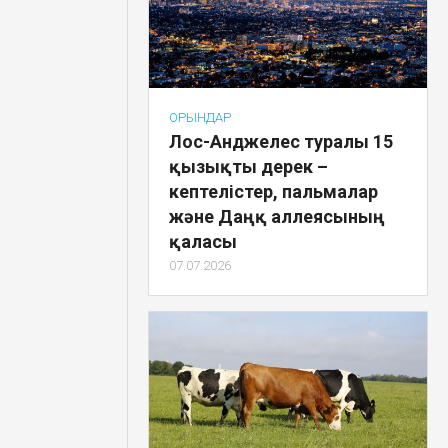
ОРЫНДАР
Лос-Анджелес туралы 15
қызықты дерек –
кептелістер, пальмалар
және Даңқ аллеясының
қаласы
07.07.2026