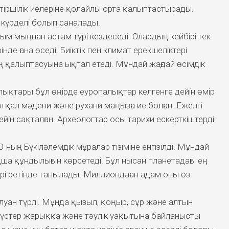
 тіршілік иелеріне қолайлы орта қалыптастырады.
 күрделі болып саналады.
ым мыңнан астам түрі кездеседі. Олардың кейбірі тек
інде ғана өседі. Биіктік пен климат ерекшеліктері
 қалыптасуына ықпал етеді. Мұндай жағдай өсімдік
лықтары бұл өңірде еуропалықтар келгенге дейін өмір
атқал мәдени және рухани маңызға ие болған. Ежелгі
дейін сақталған. Археологтар осы тарихи ескерткіштерді
ың Бүкіләлемдік мұралар тізіміне енгізілді. Мұндай
ша құндылығын көрсетеді. Бұл нысан планетадағы ең
ірі ретінде танылады. Миллиондаған адам оны өз
луан түрлі. Мұнда қызыл, қоңыр, сұр және алтын
 Түстер жарыққа және тәулік уақытына байланысты