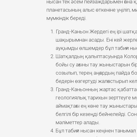
нысан тек әсем пейзаждарымен ғана 
планетасының алыс өткеніне үңіліп, м
мүмкіндік береді.
Гранд-Каньон Жердегі ең ірі шатқ
шақырымнан асады. Ені кей жерл
ауқымды өлшемдер бұл табиғи ны
Шатқалдың қалыптасуында Колорад
бойы су ағыны тау жыныстарын бір
созылып, терең аңғардың пайда бол
бедерін өзгертуді жалғастырып кел
Гранд-Каньонның жартас қабатт
геологиялық тарихын зерттеуге мү
аймақтағы ең көне тау жыныстары
белгілі бір кезеңді бейнелейді. 
мәліметтер алады.
Бұл табиғи нысан кеңінен танымал