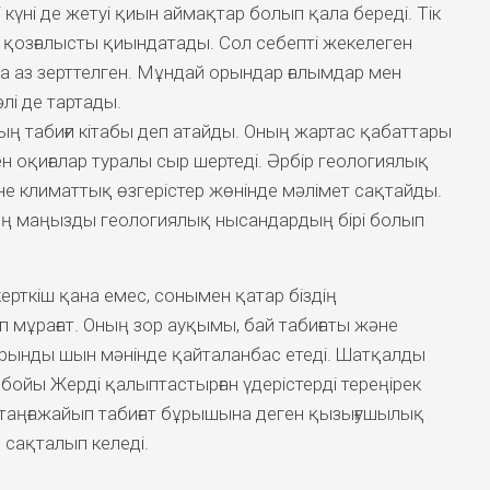
і күні де жетуі қиын аймақтар болып қала береді. Тік
і қозғалысты қиындатады. Сол себепті жекелеген
да аз зерттелген. Мұндай орындар ғалымдар мен
і де тартады.
ң табиғи кітабы деп атайды. Оның жартас қабаттары
н оқиғалар туралы сыр шертеді. Әрбір геологиялық
не климаттық өзгерістер жөнінде мәлімет сақтайды.
ең маңызды геологиялық нысандардың бірі болып
керткіш қана емес, сонымен қатар біздің
 мұрағат. Оның зор ауқымы, бай табиғаты және
рынды шын мәнінде қайталанбас етеді. Шатқалды
 бойы Жерді қалыптастырған үдерістерді тереңірек
 таңғажайып табиғат бұрышына деген қызығушылық
 сақталып келеді.