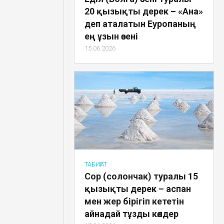
20 қызықты дерек – «Ана»
деп аталатын Еуропаның
ең ұзын өзені
15.06.2026
ТАБИҒАТ
Сор (солончак) туралы 15
қызықты дерек – аспан
мен жер бірігіп кететін
айнадай тұзды көлдер