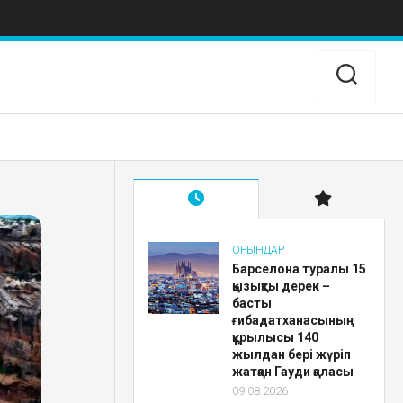
ОРЫНДАР
Барселона туралы 15
қызықты дерек –
басты
ғибадатханасының
құрылысы 140
жылдан бері жүріп
жатқан Гауди қаласы
09.08.2026