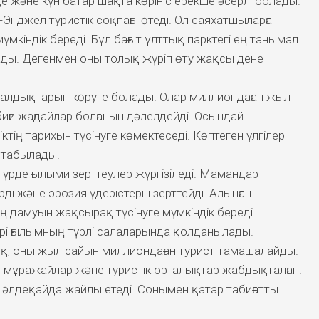
де және күн батар шақта көрініс ерекше әсерлі болады.
-Энджел туристік соқпағы өтеді. Ол саяхатшыларға
үмкіндік береді. Бұл бағыт ұлттық парктегі ең танымал
ады. Дегенмен оны толық жүріп өту жақсы дене
 қалдықтарын көруге болады. Олар миллиондаған жыл
иғи жағдайлар болғанын дәлелдейді. Осындай
ктің тарихын түсінуге көмектеседі. Көптеген үлгілер
 табылады.
үрде ғылыми зерттеулер жүргізіледі. Мамандар
і және эрозия үдерістерін зерттейді. Алынған
ң дамуын жақсырақ түсінуге мүмкіндік береді.
і ғылымның түрлі салаларында қолданылады.
қ, оны жыл сайын миллиондаған турист тамашалайды.
 мұражайлар және туристік орталықтар жабдықталған.
әлдеқайда жайлы етеді. Сонымен қатар табиғатты