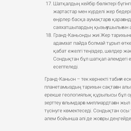
Шатқалдың кейбір бөліктері бүгінг
жартастар мен күрделі жер бедер
өңірлер басқа аумақтарға қараған
саяхатшылардың қызығушылығын әл
Гранд-Каньонды жиі Жер тарихыны
адамзат пайда болмай тұрып өтке
қабат ежелгі теңіздер, шөлдер жә
Сондықтан бұл шатқал әлемдегі 
есептеледі.
Гранд-Каньон – тек көрнекті табиғи ес
планетамыздың тарихын сақтаған алып
ерекше геологиялық құрылысы бұл о
зерттеу ғалымдарға миллиардтаған жыл
түсінуге көмектеседі. Сондықтан осы
әлем бойынша әлі де жоғары деңгейде