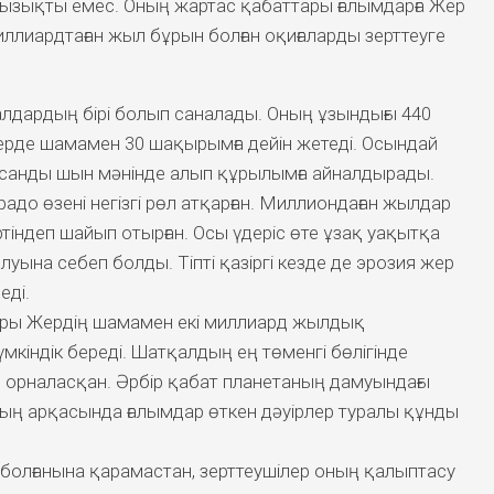
қызықты емес. Оның жартас қабаттары ғалымдарға Жер
иллиардтаған жыл бұрын болған оқиғаларды зерттеуге
алдардың бірі болып саналады. Оның ұзындығы 440
ерде шамамен 30 шақырымға дейін жетеді. Осындай
санды шын мәнінде алып құрылымға айналдырады.
о өзені негізгі рөл атқарған. Миллиондаған жылдар
тіндеп шайып отырған. Осы үдеріс өте ұзақ уақытқа
уына себеп болды. Тіпті қазіргі кезде де эрозия жер
еді.
ары Жердің шамамен екі миллиард жылдық
мкіндік береді. Шатқалдың ең төменгі бөлігінде
 орналасқан. Әрбір қабат планетаның дамуындағы
Соның арқасында ғалымдар өткен дәуірлер туралы құнды
 болғанына қарамастан, зерттеушілер оның қалыптасу