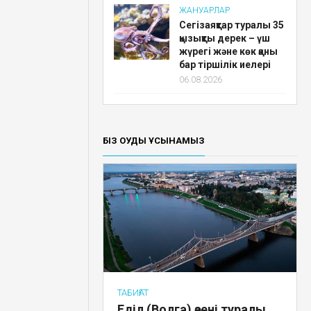
ЖАНУАРЛАР
Сегізаяқтар туралы 35
қызықты дерек – үш
жүрегі және көк қаны
бар тіршілік иелері
06.08.2026
БІЗ ОҚУДЫ ҰСЫНАМЫЗ
ТАБИҒАТ
Еділ (Волга) өзені туралы