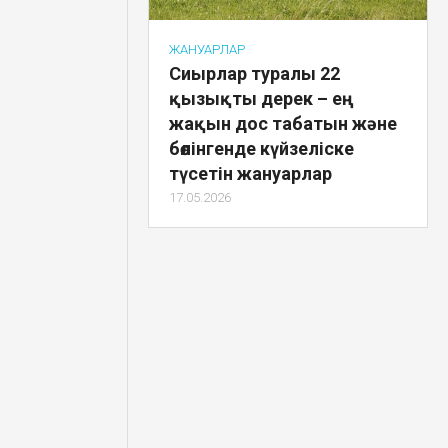
ЖАНУАРЛАР
Сиырлар туралы 22
қызықты дерек – ең
жақын дос табатын және
бөлінгенде күйзеліске
түсетін жануарлар
17.05.2026