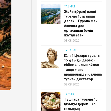
ТАБИҒАТ
Жайық (Орал) өзені
туралы 15 қызықты
дерек – Еуропа мен
Азияны дәл
ортасынан бөліп
жатқан өзен
08.08.2026
ТҰЛҒАЛАР
Юлий Цезарь туралы
15 қызықты дерек –
кібісе жылын ойлап
тапқан және
қарақшылардың қолына
түскен диктатор
08.08.2026
ТАМАҚ
Тұшпара туралы 15
қызықты дерек – әр
халықтың