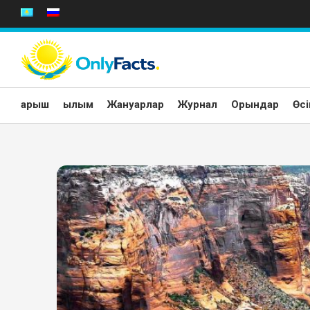
Skip
to
content
Ғарыш
Ғылым
Жануарлар
Журнал
Орындар
Өсі