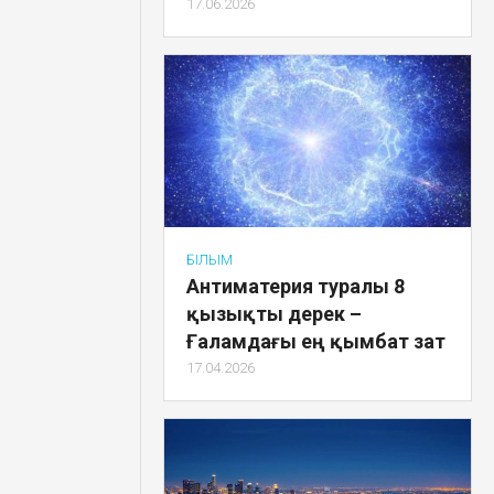
17.06.2026
ҒЫЛЫМ
Антиматерия туралы 8
қызықты дерек –
Ғаламдағы ең қымбат зат
17.04.2026