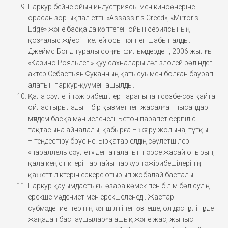
Паркур бейне ойын индустриясы мен киноөнеріне
орасан зор ықпал етті. «Assassin’s Creed», «Mirror’s
Edge» және басқа да көптеген ойын сериясының
қозғалыс жүйесі тікелей осы пәннен шабыт алды.
Джеймс Бонд туралы соңғы фильмдердегі, 2006 жылғы
«Казино Рояльдегі» қуу сахналары дәл злодей рөліндегі
актер Себастьян Фуканның қатысуымен болған баурап
алатын паркур-қуумен ашылды.
Қала сәулеті тәжірибешілер тарапынан сөзбе-сөз қайта
ойластырылады – бір қызметпен жасалған нысандар
мүлдем басқа мән иеленеді. Бетон парапет серпіліс
тақтасына айналады, қабырға – жүгіру жолына, тұтқыш
– теңдестіру брусіне. Бірқатар елдің сәулетшілері
«параллель сәулет» деп аталатын нәрсе жасай отырып,
қала кеңістіктерін арнайы паркур тәжірибешілерінің
қажеттіліктерін ескере отырып жобалай бастады.
Паркур қауымдастығы өзара көмек пен білім бөлісудің
ерекше мәдениетімен ерекшеленеді. Жастар
субмәдениеттерінің көпшілігінен өзгеше, ол дәстүрлі түрде
жаңадан бастаушыларға ашық және жас, жыныс