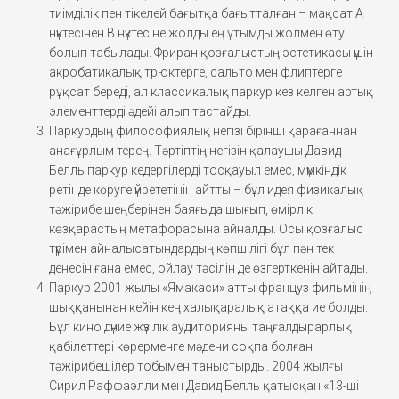
тиімділік пен тікелей бағытқа бағытталған – мақсат A
нүктесінен B нүктесіне жолды ең ұтымды жолмен өту
болып табылады. Фриран қозғалыстың эстетикасы үшін
акробатикалық трюктерге, сальто мен флиптерге
рұқсат береді, ал классикалық паркур кез келген артық
элементтерді әдейі алып тастайды.
Паркурдың философиялық негізі бірінші қарағаннан
анағұрлым терең. Тәртіптің негізін қалаушы Давид
Белль паркур кедергілерді тосқауыл емес, мүмкіндік
ретінде көруге үйрететінін айтты – бұл идея физикалық
тәжірибе шеңберінен баяғыда шығып, өмірлік
көзқарастың метафорасына айналды. Осы қозғалыс
түрімен айналысатындардың көпшілігі бұл пән тек
денесін ғана емес, ойлау тәсілін де өзгерткенін айтады.
Паркур 2001 жылы «Ямакаси» атты француз фильмінің
шыққанынан кейін кең халықаралық атаққа ие болды.
Бұл кино дүние жүзілік аудиторияны таңғалдырарлық
қабілеттері көрерменге мәдени соқпа болған
тәжірибешілер тобымен таныстырды. 2004 жылғы
Сирил Раффаэлли мен Давид Белль қатысқан «13-ші