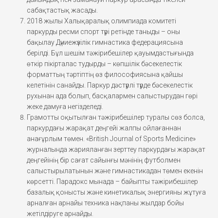
сабақтастық жасады.
2018 жылы Халықаралық олимпиада комитеті
паркурды ресми спорт түрі ретінде таныды – оны
бақылау Дүниежүзілік гимнастика федерациясына
берілді. Бұл шешім тәжірибешілер қауымдастығында
өткір пікірталас тудырды – көпшілік бәсекелестік
форматтың тәртіптің өз философиясына қайшы
келетінін санайды. Паркур дәстүрлі түрде бәсекелестік
рухынан ада болып, басқалармен салыстырудан гөрі
жеке дамуға негізделеді.
Грамотты оқытылған тәжірибешілер туралы сөз болса,
паркурдағы жарақат деңгейі жалпы ойлағаннан
анағұрлым төмен. «British Journal of Sports Medicine»
журналында жарияланған зерттеу паркурдағы жарақат
деңгейінің бір сағат сайынғы мәнінің футболмен
салыстырылатынын және гимнастикадан төмен екенін
көрсетті. Парадокс мынада – байыпты тәжірибешілер
базалық қонысты және кинетикалық энергияны жұтуға
арналған арнайы техника нақпаны жылдар бойы
жетілдіруге арнайды.