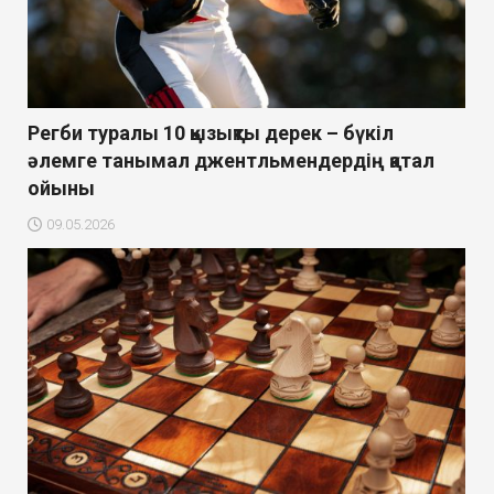
Регби туралы 10 қызықты дерек – бүкіл
әлемге танымал джентльмендердің қатал
ойыны
09.05.2026