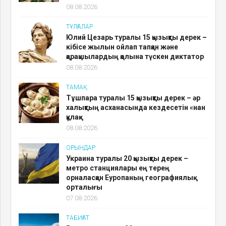
08.08.2026
ТҰЛҒАЛАР
Юлий Цезарь туралы 15 қызықты дерек –
кібісе жылын ойлап тапқан және
қарақшылардың қолына түскен диктатор
08.08.2026
ТАМАҚ
Тұшпара туралы 15 қызықты дерек – әр
халықтың асханасында кездесетін «нан
құлақ»
08.08.2026
ОРЫНДАР
Украина туралы 20 қызықты дерек –
метро станциялары ең терең
орналасқан Еуропаның географиялық
орталығы
07.08.2026
ТАБИҒАТ