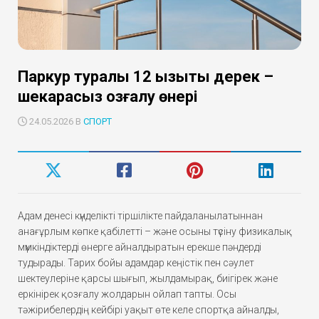
Паркур туралы 12 қызықты дерек –
шекарасыз қозғалу өнері
24.05.2026 В
СПОРТ
Адам денесі күнделікті тіршілікте пайдаланылатыннан
анағұрлым көпке қабілетті – және осыны түсіну физикалық
мүмкіндіктерді өнерге айналдыратын ерекше пәндерді
тудырады. Тарих бойы адамдар кеңістік пен сәулет
шектеулеріне қарсы шығып, жылдамырақ, биігірек және
еркінірек қозғалу жолдарын ойлап тапты. Осы
тәжірибелердің кейбірі уақыт өте келе спортқа айналды,