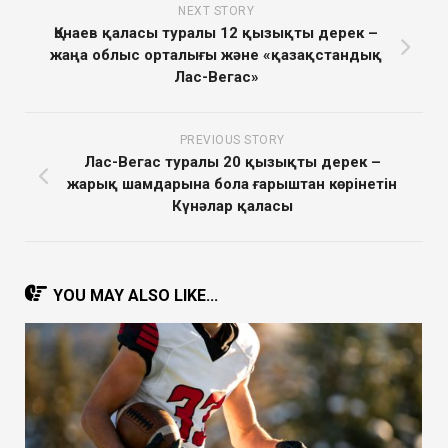
NEXT STORY
Қонаев қаласы туралы 12 қызықты дерек –
жаңа облыс орталығы және «қазақстандық
Лас-Вегас»
PREVIOUS STORY
Лас-Вегас туралы 20 қызықты дерек –
жарық шамдарына бола ғарыштан көрінетін
Күнәлар қаласы
YOU MAY ALSO LIKE...