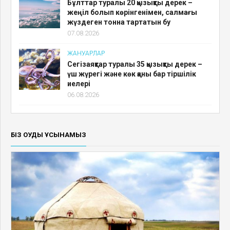
Бұлттар туралы 20 қызықты дерек –
жеңіл болып көрінгенімен, салмағы
жүздеген тонна тартатын бу
07.08.2026
ЖАНУАРЛАР
Сегізаяқтар туралы 35 қызықты дерек –
үш жүрегі және көк қаны бар тіршілік
иелері
06.08.2026
БІЗ ОҚУДЫ ҰСЫНАМЫЗ