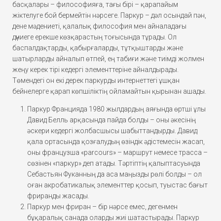
басқалары – философияға, тағы бірі – қарапайым
жіктелуге бой бермейтін нәрсеге. Паркур – дәл осындай пән,
дене мәдениеті, қалалық философия мен айналадағы
дүниеге ерекше көзқарастың тоғысында тұрады. Ол
баспалдақтарды, қабырғаларды, тұтқыштарды және
шатырларды айналып өтпей, ең табиғи және тиімді жолмен
жеңу керек тірі кедергі элементтеріне айналдырады.
Төмендегі он екі дерек паркурды интернеттегі ұшқан
бейнелерге қарап көпшіліктің ойламайтын қырынан ашады.
Паркур Францияда 1980 жылдардың аяғында өртші ұлы
Давид Белль арқасында пайда болды – оны әкесінің
әскери кедергі жолбасшысы шабыттандырды. Давид
қала ортасында қозғалудың өзіндік әдістемесін жасап,
оны французша «parcours» – маршрут немесе трасса –
сөзінен «паркур» деп атады. Тәртіптің қалыптасуында
Себастьян Фуканның да аса маңызды рөлі болды – ол
оған акробатикалық элементтер қосып, туыстас бағыт
фриранды жасады.
Паркур мен фриран – бір нәрсе емес, дегенмен
бұқаралық санада оларды жиі шатастырады. Паркур