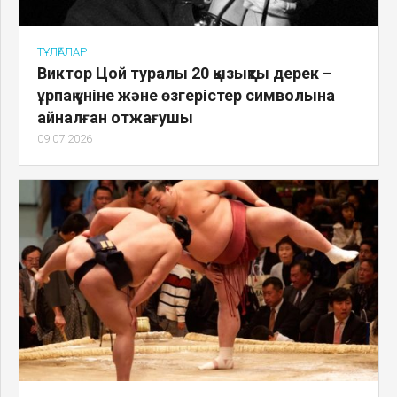
ТҰЛҒАЛАР
Виктор Цой туралы 20 қызықты дерек –
ұрпақ үніне және өзгерістер символына
айналған отжағушы
09.07.2026