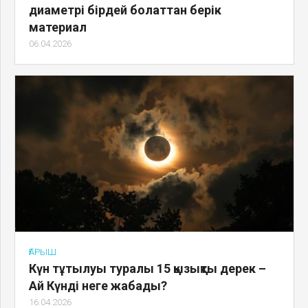
диаметрі бірдей болаттан берік
материал
06.04.2026
ҒАРЫШ
Күн тұтылуы туралы 15 қызықты дерек –
Ай Күнді неге жабады?
16.04.2026