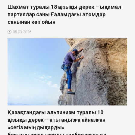
Шахмат туралы 18 қызықты дерек – ықтимал
партиялар саны Ғаламдағы атомдар
санынан көп ойын
05.03.2026
Қазақстандағы альпинизм туралы 10
қызықты дерек – аты аңызға айналған
«сегіз мыңдықтарды»
бағындырушыларды тәрбиелеген ел