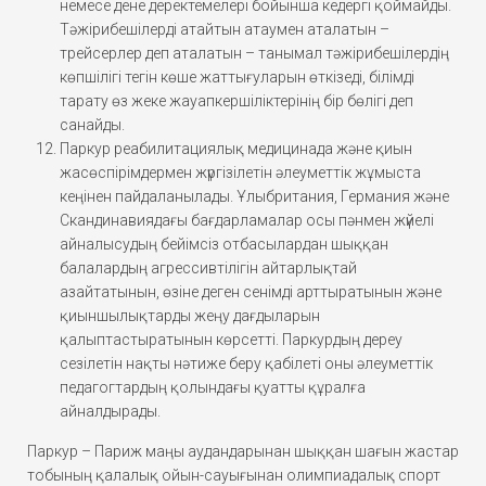
немесе дене деректемелері бойынша кедергі қоймайды.
Тәжірибешілерді атайтын атаумен аталатын –
трейсерлер деп аталатын – танымал тәжірибешілердің
көпшілігі тегін көше жаттығуларын өткізеді, білімді
тарату өз жеке жауапкершіліктерінің бір бөлігі деп
санайды.
Паркур реабилитациялық медицинада және қиын
жасөспірімдермен жүргізілетін әлеуметтік жұмыста
кеңінен пайдаланылады. Ұлыбритания, Германия және
Скандинавиядағы бағдарламалар осы пәнмен жүйелі
айналысудың бейімсіз отбасылардан шыққан
балалардың агрессивтілігін айтарлықтай
азайтатынын, өзіне деген сенімді арттыратынын және
қиыншылықтарды жеңу дағдыларын
қалыптастыратынын көрсетті. Паркурдың дереу
сезілетін нақты нәтиже беру қабілеті оны әлеуметтік
педагогтардың қолындағы қуатты құралға
айналдырады.
Паркур – Париж маңы аудандарынан шыққан шағын жастар
тобының қалалық ойын-сауығынан олимпиадалық спорт