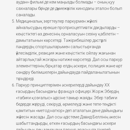
аудан» фильмі де кем маңызды болмады – оның қуу
сахналары бүгінде де дүниежүзілік кинодағы эталон болып
саналады.
Медициналық зерттеулер паркурмен жүйелі
айналысудың ерекше проприоцептивтік дағдыларды –
кеңістіктегі өз денесінің орналасуын сезіну қабілетін –
дамытатынын көрсетеді. Тәжірибешілер дәстүрлі
пәндердің спортшыларымен салыстырғанда
үйлесімділік, реакция және кеңістіктік ойлау жағынан
айтарлықтай жоғары нәтиже көрсетеді. Дәл осы паркур
элементтерінің бірқатар елдің әскери, полиция және өрт
сөндіру бөлімшелерін дайындауда пайдаланылатынын
түсіндіреді.
Паркур принциптерімен әскерилерді дайындау XX
ғасырдың басындағы француз офицері Жорж Эбердің
«табиғи қозғалыс» әдісіне тамыр жаяды. Эбер табиғи
бедерде жүгіруді, секіруді, өрмелеуді және тепе-теңдікті
қамтитын «метод натюр» деп аталатын дене дайындығы
жүйесін жасады. Дәл осы әдістеме Давид Беллінің әкесін
шабыттандырды, өткен ғасырдың басындағы әскери
дайындық пен заманауи паркур арасында тікелей