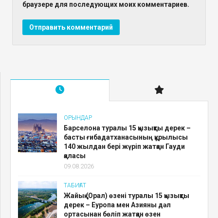
браузере для последующих моих комментариев.
ОРЫНДАР
Барселона туралы 15 қызықты дерек –
басты ғибадатханасының құрылысы
140 жылдан бері жүріп жатқан Гауди
қаласы
09.08.2026
ТАБИҒАТ
Жайық (Орал) өзені туралы 15 қызықты
дерек – Еуропа мен Азияны дәл
ортасынан бөліп жатқан өзен