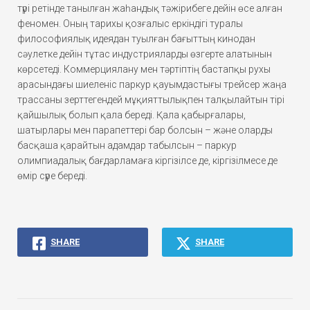
түрі ретінде танылған жаһандық тәжірибеге дейін өсе алған
феномен. Оның тарихы қозғалыс еркіндігі туралы
философиялық идеядан туылған бағыттың кинодан
сәулетке дейін тұтас индустрияларды өзгерте алатынын
көрсетеді. Коммерциялану мен тәртіптің бастапқы рухы
арасындағы шиеленіс паркур қауымдастығы трейсер жаңа
трассаны зерттегендей мұқияттылықпен талқылайтын тірі
қайшылық болып қала береді. Қала қабырғалары,
шатырлары мен парапеттері бар болсын – және оларды
басқаша қарайтын адамдар табылсын – паркур
олимпиадалық бағдарламаға кіргізілсе де, кіргізілмесе де
өмір сүре береді.
SHARE
SHARE