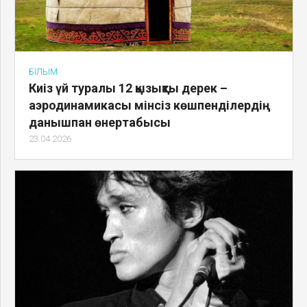
ҒЫЛЫМ
Киіз үй туралы 12 қызықты дерек –
аэродинамикасы мінсіз көшпенділердің
данышпан өнертабысы
23.04.2026