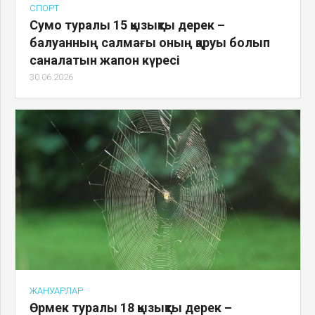
СПОРТ
Сумо туралы 15 қызықты дерек –
балуанның салмағы оның қаруы болып
саналатын жапон күресі
30.06.2026
ЖАНУАРЛАР
Өрмек туралы 18 қызықты дерек –